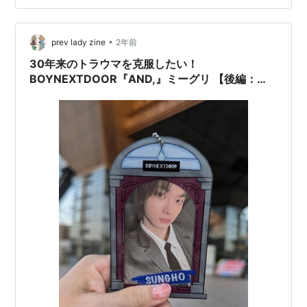
得るためには、**KCON EXPRESSチケット（11,200円）
**が必要。 ▶ 合計：21,420円 内容：CRAVITYによる30
分間のダンス、ゲーム…
•
prev lady zine
2年前
30年来のトラウマを克服したい！
BOYNEXTDOOR『AND,』ミーグリ 【後編：
DAY2 個別サイン会(イハン) / ボネクドへの想
い】