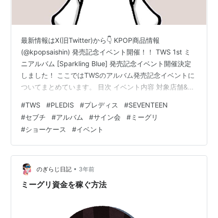
最新情報はX(旧Twitter)から👇 KPOP商品情報
(@kpopsaishin) 発売記念イベント開催！！ TWS 1st ミ
ニアルバム [Sparkling Blue] 発売記念イベント開催決定
しました！ ここではTWSのアルバム発売記念イベントに
ついてまとめています。 目次 イベント内容 対象店舗&特
典内容 販売サイト イベント内容 ■イベント内容[A賞]：
#
TWS
#
PLEDIS
#
プレディス
#
SEVENTEEN
「オフラインイベント」コース1. メンバー個別ハイタッ
#
セブチ
#
アルバム
#
サイン会
#
ミーグリ
チ会2. メンバー個別サイン会3. メンバー全員ハイタッチ
#
ショーケース
#
イベント
会実施日：2024年3月3日(日) 東京都内 [B賞]：「メンバ
ー個別オンラインミート＆グリートイベント」コースメ
ンバー…
•
のぎらじ日記
3年前
ミーグリ資金を稼ぐ方法