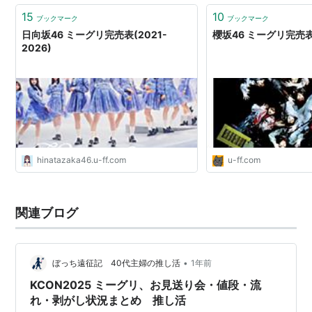
15
10
ブックマーク
ブックマーク
日向坂46 ミーグリ完売表(2021-
櫻坂46 ミーグリ完売表(
2026)
hinatazaka46.u-ff.com
u-ff.com
関連ブログ
•
ぼっち遠征記 40代主婦の推し活
1年前
KCON2025 ミーグリ、お見送り会・値段・流
れ・剥がし状況まとめ 推し活