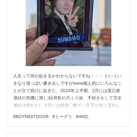
人生って何が起きるかわからないですね・・・ というい
きなり湿っぽい書き出しですがwww個人的にいろんなこ
とが立て続けに起きた、2024年上半期。2月には某口座
凍結の危機に瀕し(結局私の凡ミス故、手続きをして完全
凍結は免れた)、5月には投資〇欺でン百万が水に流れ(こ
れは、、現在進行中のもの含め、色々手続き進めてもら
#
BOYNEXTDOOR
#
ミーグリ
#
AND,
ったり相談もしたけど、自業自得な側面も20%位は否め
ないから業を消化したと思ってもう諦めてる)、上半期だ
けで数日間だけど2回入院･･･。もう40代だというのにこ