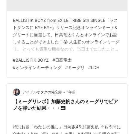
BALLISTIK BOYZ from EXILE TRIBE 5th SINGLE「ラス
トダンスに BYE BYE」リリース記念オンラインミート&
グリートに当選して、日髙竜太くんとオンラインでお話
しすることができました！😭 人生初のオンラインミーグ
リ。 とっても貴重な機会なので、当日までにしたことを
残しておきたいと思います。
#
BALLISTIK BOYZ
#
日髙竜太
#
オンラインミーティング
#
ミーグリ
#
LDH
•
アイドルオタクの備忘録
5年前
【ミーグリレポ】加藤史帆さんのミーグリでピア
ノを弾いた結果・・・🎹
特別お題「わたしの推し」日向坂46 加藤史帆 ↑もう間に
合わないよね（笑） わたしの推しとお話しする機会が与