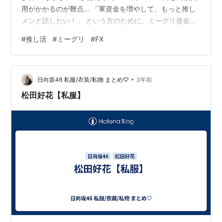
用がかかるのが難点... 「軍資金を増やして、もっと推し
メンと話したい！」 という方のために、ミーグリ資金を
稼ぐ裏技をご紹介します。 早速、結論から↓ ◢ XM
#
推し活
#
ミーグリ
#
FX
TRADING で稼ぐ 私が色々な方法を試した中で一番のオ
ススメは「XM TRADING」。 clicks.affstrack.com 💡
「XM TRADING」のメリット・デメリット 【メリット】
•
リアル口座開設で13000円分の取引資金がもらえる！ ゼ
日向坂46 私服/衣装/私物 まとめ♡
3年前
ロカットシ…
松田好花【私服】