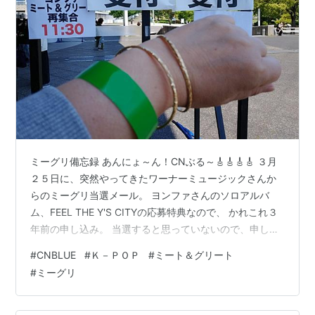
ミーグリ備忘録 あんにょ～ん！CNぶる～🎸🎸🎸🎸 ３月
２５日に、突然やってきたワーナーミュージックさんか
らのミーグリ当選メール。 ヨンファさんのソロアルバ
ム、FEEL THE Y'S CITYの応募特典なので、 かれこれ３
年前の申し込み。 当選すると思っていないので、申し込
みしていたことすら忘れていたのでびっくり。 （ワーナ
#
CNBLUE
#
Ｋ－ＰＯＰ
#
ミート＆グリート
ーさん、開催してくれてありがとうございます。） 届い
#
ミーグリ
たメールには実施日と会場とざっくりな時間帯の記載だ
けで、詳細は後日ということでした。 そして４月２１日
に届いたメールには、集合時間と当日の持ち物が記載さ