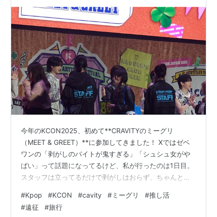
今年のKCON2025、初めて**CRAVITYのミーグリ
（MEET & GREET）**に参加してきました！ Xではゼベ
ワンの「剥がしのバイトが鬼すぎる」「シュシュ女がや
ばい」って話題になってるけど、私が行ったのは1日目。
スタッフは立ってるだけで剥がしはおらず、ちゃんと推
しと目を合わせて一言話せた。 それだけでほんと来てよ
#
Kpop
#
KCON
#
cavity
#
ミーグリ
#
推し活
かった…と思える時間でした。 【ミーグリには2種類あ
#
遠征
#
旅行
る】 ◾️ミーグリプレミアム（10,220円） ➕先行購入権を