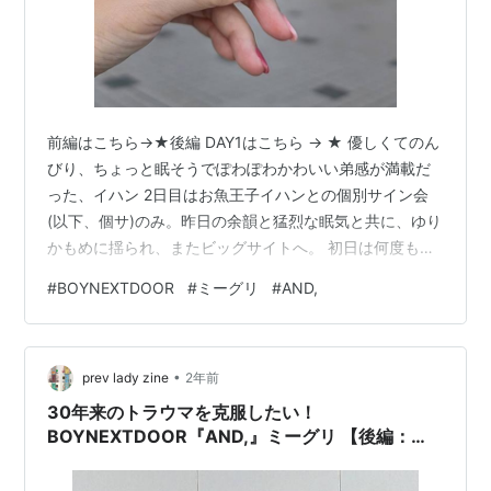
前編はこちら→★後編 DAY1はこちら → ★ 優しくてのん
びり、ちょっと眠そうでぽわぽわかわいい弟感が満載だ
った、イハン 2日目はお魚王子イハンとの個別サイン会
(以下、個サ)のみ。昨日の余韻と猛烈な眠気と共に、ゆり
かもめに揺られ、またビッグサイトへ。 初日は何度も色
んなシミュレーションをして臨んだけど、イハンとの個
#
BOYNEXTDOOR
#
ミーグリ
#
AND,
サはあえてノープランでいこうかなと思ってました。個
サはメンバーがサインを書いている時間があるので、個
別握手会ほどトークをしている時間はないだろうと思っ
•
たのもあるし、なんかイハンとは逆にあんまり話さず無
prev lady zine
2年前
言になってものんびりまったりした空気感を楽しみたか
30年来のトラウマを克服したい！
ったし、何よりあの顔面を目の前で…
BOYNEXTDOOR『AND,』ミーグリ 【後編：
DAY1 個別握手会(ソンホ)・全員ハイタッチ会】