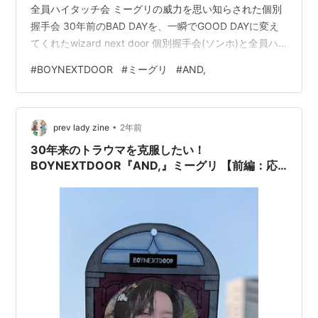
全員ハイタッチ会 ミーグリの威力を思い知らされた個別
握手会 30年前のBAD DAYを、一瞬でGOOD DAYに変え
てくれたwizard next door 個別握手会(ソンホ)と全員ハ
イタッチ会 まずは1日目。初日は個別握手会(以下個握)と
#
BOYNEXTDOOR
#
ミーグリ
#
AND,
全員ハイタッチ会(以下全員ハイタ)。 先月も先々月も仕
事で何度か足を運んだ東京ビッグサイトへ。 人が大勢い
る場所が苦手なので、ギリギリまで近辺にある某大学内
•
の学食(カフェとしても一般客に開放してる)で、伝えたい
prev lady zine
2年前
ことをまとめてました。個握は推しのソン…
30年来のトラウマを克服したい！
BOYNEXTDOOR『AND,』ミーグリ 【前編：応
募を決めた経緯から当選に至るまで】