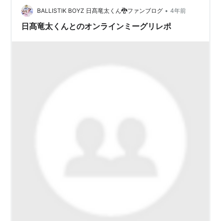
れていました。 未知の世界なので、当選してからもうド
•
BALLISTIK BOYZ 日髙竜太くん🐉ファンブログ
4年前
キドキで落ち着かな…
日髙竜太くんとのオンラインミーグリレポ