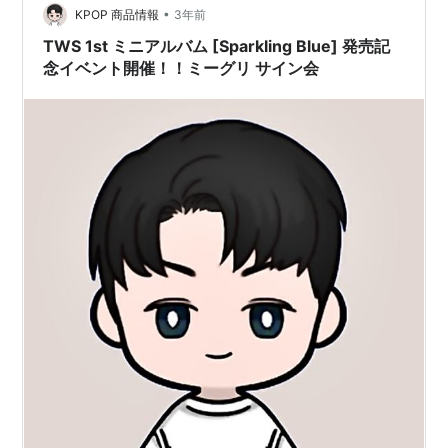
•
のありさま。。絶対なってはいけないオタクの末路の見
KPOP 商品情報
3年前
本みたいな人生を送っております。 そんな中、私の推し
TWS 1st ミニアルバム [Sparkling Blue] 発売記
活の中でも個人的に 「絶…
念イベント開催！！ミーグリ サイン会