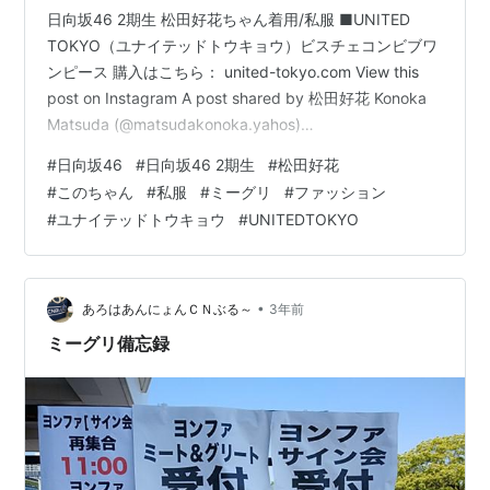
日向坂46 2期生 松田好花ちゃん着用/私服 ■UNITED
TOKYO（ユナイテッドトウキョウ）ビスチェコンビブワ
ンピース 購入はこちら： united-tokyo.com View this
post on Instagram A post shared by 松田好花 Konoka
Matsuda (@matsudakonoka.yahos)
www.instagram.com
#
日向坂46
#
日向坂46 2期生
#
松田好花
#
このちゃん
#
私服
#
ミーグリ
#
ファッション
#
ユナイテッドトウキョウ
#
UNITEDTOKYO
•
あろはあんにょんＣＮぶる～
3年前
ミーグリ備忘録