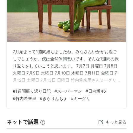
7月始まって1週間経ちましたね。みなさんいかがお過ご
しでしょうか。僕は全然体調悪いです。そんな1週間の振
り返りをしていこうと思います。 7月7日 月曜日 7月8日
火曜日 7月9日 水曜日 7月10日 木曜日 7月11日 金曜日 7
月12日 土曜日 7月13日 日曜日 竹内希来里さんミーグリ
3部 3枚 ✨「やーほー」僕「かわいい！」✨「え！ありが
#
1週間振り返り日記
#
スーパーマン
#
日向坂46
とう！！」僕「聞きたいことあって、普段友達にきらり
#
竹内希来里
#
きらりんちょ
#
ミーグリ
さん紹介する時フルネームなんだけどなんて呼んだらい
いですか？」✨「きらりんちょ！！！」最後の「きらり
んちょ！！！」はめっちゃ元気に前のめりに言ってくれ
ネットで話題
もっと見る
たのでぶったまげるくらいかわいかったです。 きらり…