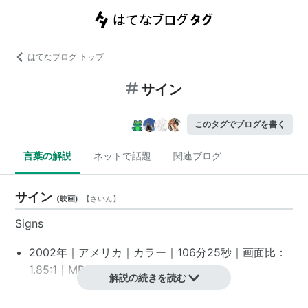
はてなブログ トップ
サイン
このタグでブログを書く
言葉の解説
ネットで話題
関連ブログ
サイン
(
映画
)
【
さいん
】
Signs
2002年｜アメリカ｜カラー｜106分25秒｜画面比：
1.85:1｜MPAA: PG-13
*1
解説の続きを読む
スタッフ