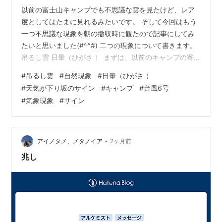
以前の富士山キャンプでも不思議な雲を見たけど、レア
度としてはたまに見れるみたいです。 そして今回はもう
一つ不思議な現象を朝の撤収時に観たので記事にしてみ
たいと思いました(#^^#) 二つの現象について書きます。
吊るし雲 日暈（ひがさ ） まずは、以前のキャンプの寄
り道の温泉の駐車場で観た雲についてです。 １．吊るし
#
吊るし雲
#
自然現象
#
日暈（ひがさ ）
雲 まるで巨大なUFOが浮いているようで、思わず見入っ
#
天気が下り坂のサイン
#
キャンプ
#
台風6号
てしまうような普段ほとんど観ることがない雲でした！
#
気象現象
#
サイン
↑ 凄い巨大なUFOにも見えますね！ 実はこの雲、「吊る
し雲」という珍しいレンズ雲の一種なんですが、富士山
があるから…という部分も大きいらしいのです。 富士山
のような高い山に強…
•
アイノタメ、メタノイア
2ヶ月前
兆し