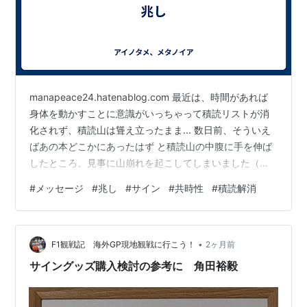
manapeace24.hatenablog.com 最近は、時間があれば
身体を動かすことに意識がいっちゃって積読リストが消
化されず、積読山は聳え立ったまま... 数日前、そういえ
ばあの本どこかにあったはず と積読山の中腹に手を伸ば
したところ、見事に山崩れを起こしてしまいました（雑
崩れた本の中に、買ったまま忘れていた一冊の単行本が
#
メッセージ
#
兆し
#
サイン
#
共時性
#
積読解消
目に止まり最初のページに目を通したんだけど二段落目
の書き出しに、いきなり カラスは幸運のサインであると
いう文章が目に飛び込んできた ... おやおや？クロ子（仮
•
名）とカー子（仮名：クロ子のツレ）よ、君たちは幸運
F1観戦記 海外GP現地観戦に行こう！
2ヶ月前
を運んでくる使者だったのかい？ 本日は生憎の雨で、お
サイングッズ購入検討の参考に 角田裕毅
二方…