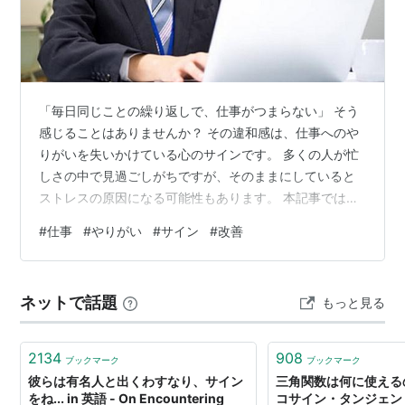
概要
妻の死によって信仰をすてた神父。だが彼とその家族が
営むトウモロコシ畑に、巨大なミステリーサークルが発
「毎日同じことの繰り返しで、仕事がつまらない」 そう
生する。やがて世界中に出現する怪異。恐るべき怪異
感じることはありませんか？ その違和感は、仕事へのや
は、一家にも忍び寄る。
りがいを失いかけている心のサインです。 多くの人が忙
しさの中で見過ごしがちですが、そのままにしていると
予告編
ストレスの原因になる可能性もあります。 本記事では、
このサインに気付いたときに「どう考え、どう行動すべ
#
仕事
#
やりがい
#
サイン
#
改善
きか」を具体的に解説します。 現在の状況をリセット
し、あなたにとって最適な「仕事との向き合い方」を見
つける参考にしてください。 ***目次*** 仕事にやりがい
ネットで話題
もっと見る
を感じなくなった「7つのサイン」 やりがいを失ってし
まう「5つの原因」 やりがいのサインと向き合い、どう
行動すべきか？ 感情を「言語…
2134
908
ブックマーク
ブックマーク
彼らは有名人と出くわすなり、サイン
三角関数は何に使えるの
をね... in 英語 - On Encountering
コサイン・タンジェント