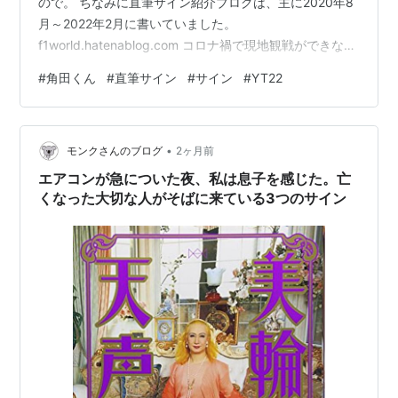
ので。 ちなみに直筆サイン紹介ブログは、主に2020年8
月～2022年2月に書いていました。
f1world.hatenablog.com コロナ禍で現地観戦ができなか
った時期だったのと、ヤフオクなどで偽物サインが大量
#
角田くん
#
直筆サイン
#
サイン
#
YT22
に出品されていたので偽物ビジネスを潰すための啓発と
いう観点でした。 その甲斐あってか、ヤフオクでの偽物
サインは少し減ってきたかなと思います。 メルカリ等、
•
ヤフオク以外の媒体は使ってないのでわかりません
モンクさんのブログ
2ヶ月前
が。。。 ただ、量は減ったものの、未だに存在していま
エアコンが急についた夜、私は息子を感じた。亡
す。 形式としては、昔と変わ…
くなった大切な人がそばに来ている3つのサイン