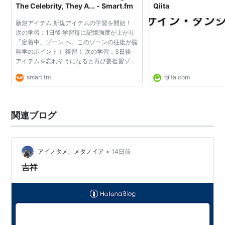
The Celebrity, They A... - Smart.fm
Qiita
新規アイテム 新規アイテムの学習を開始！
次の学習：1日後 学習毎に記憶強度が上がり
「定着中」ゾーン へ。このゾーンの往復が脳
科学のポイント！ 復習！ 次の学習：3日後
アイテムを忘れそうになると再び要復習ゾー
ンへ。自動的に、要復習の指示が届きます 復
*1
:
Rated PG-13 for some frightening moments.
smart.fm
qiita.com
習！ 次の学習：3ヶ月後 ゾーンの往復毎に記
憶強度が上が...
サイン
(
サイエンス
)
【
さいん
】
関連ブログ
三角関数の一つ。正弦。sine .
リスト::数学関連。
•
アイノタメ、メタノイア
14日前
吉祥