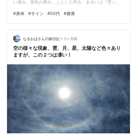
い痛み。指先の痺れ。ふとした痒み。あるいは「思って
いたように身体が動かない」というズレ。 若い頃なら気
#
身体
#
サイン
#
50代
#
健康
にも留めなかったような、小さなサインが増えてくるの
です。 サインを、無視しない 忙しい毎日の中では、こう
した小さな違和感を、つい後回しにしてしまいがちで
•
す。 「疲れているだけだろう」「そのうち治るだろう」
なるおばさんの旅日記
2ヶ月前
そうやってやり過ごしているうちに、気づけば大きな不
空の様々な現象、雲、月、星、太陽など色々あり
調につながっていた、ということも少…
ますが、この２つは凄い！