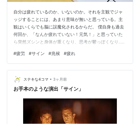
自分は疲れているのか、いないのか。それを主観でジャ
ッジすることには、あまり意味が無いと思っている。主
観はいくらでも脳に誤魔化されるからだ。 僕自身も過去
何回か、「なんか疲れていない！元気！」と思っていた
ら突然ズシンと身体が重くなり、思考が鬱っぽくなり‥と
いう裏切りを受けたことがある。 また過去に結構ガッツ
#
疲労
#
サイン
#
兆候
#
疲れ
リと休職する羽目になった経験があることから、自分の
疲労状態について、主観に頼らずキャッチする方法は、
かなり考えるようになっている。 それもあって、いくつ
•
かチェック項目のようなものとして、”この兆候が出てい
ステキな4コマ
3ヶ月前
るときは、自分は相当疲労している”と判断できるもの
お手本のような演出「サイン」
を、結構ストックできつつある。 今日は何…