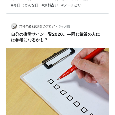
けです。 大切なのは、その声を無視して自分を責めるの
#
今日はどんな日
#
無料占い
#
メール占い
ではなく、「ああ、今の私は疲れているのだな」 と認め
てあげること。 心は、認められた瞬間に少しだけ力を取
り戻します。 自分を殺すのではなく、自分を生かす方向
へ。その一歩は、弱さを否定しないところから始まりま
•
精神年齢9歳講師のブログ
3ヶ月前
す。 ～🌿今日の記念日～💉 種痘記…
自分の疲労サイン一覧2026。―同じ気質の人に
は参考になるかも？