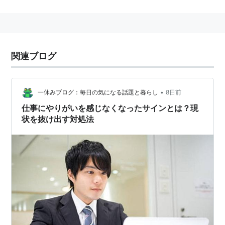
脚本＆監督：
M・ナイト・シャマラン
製作：
フランク・マーシャル
、
サム・マーサー
、
M・
ナイト・シャマラン
関連ブログ
製作総指揮：
キャスリーン・ケネディ
撮影：
タク・フジモト
編集：
バーバラ・タリヴァー
•
一休みブログ：毎日の気になる話題と暮らし
8日前
音楽：
ジェームズ・ニュートン・ハワード
仕事にやりがいを感じなくなったサインとは？現
状を抜け出す対処法
キャスト
メル・ギブソン
ホアキン・フェニックス
ロリー・カルキン
アビゲイル・ブレスリン
M・ナイト・シャマラン
チェリー・ジョーンズ