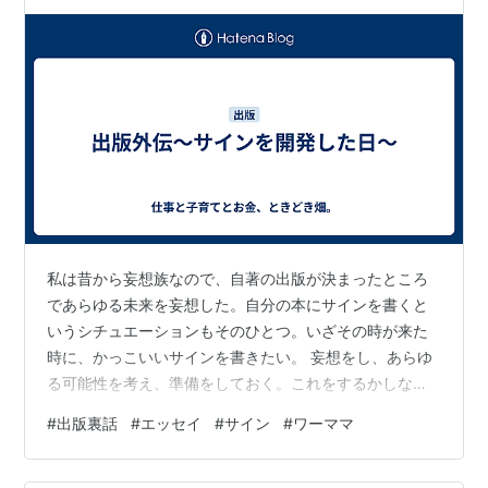
私は昔から妄想族なので、自著の出版が決まったところ
であらゆる未来を妄想した。自分の本にサインを書くと
いうシチュエーションもそのひとつ。いざその時が来た
時に、かっこいいサインを書きたい。 妄想をし、あらゆ
る可能性を考え、準備をしておく。これをするかしない
かはチャンスが来た時に瞬時に手を出して掴めるか、チ
#
出版裏話
#
エッセイ
#
サイン
#
ワーママ
ャンスをちゃんと活かせるかどうかに大きな影響があ
る。というのはそれらしい後付けの理屈で、やっぱり妄
想そのものが好きである。 そうだ、サインを作ろう。