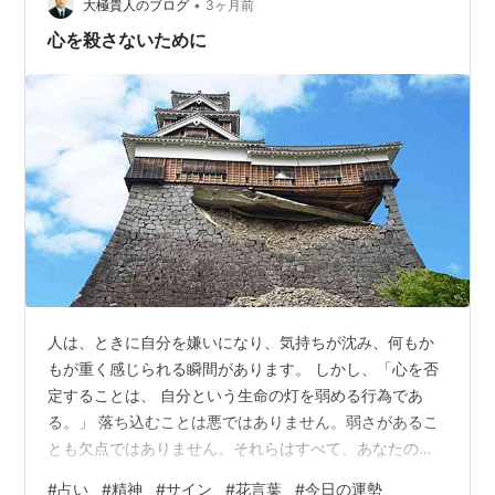
•
す。 今回は、亡くなった大切な人がそばに来ているとき
大極貴人のブログ
3ヶ月前
に感じやすいサインと、そのときどう受け止めればいい
心を殺さないために
のかを、やさしく整理してみます。 ▼この記…
人は、ときに自分を嫌いになり、気持ちが沈み、何もか
もが重く感じられる瞬間があります。 しかし、「心を否
定することは、 自分という生命の灯を弱める行為であ
る。」 落ち込むことは悪ではありません。弱さがあるこ
とも欠点ではありません。それらはすべて、あなたの心
が“まだ癒えていない場所”をそっと知らせてくれているだ
#
占い
#
精神
#
サイン
#
花言葉
#
今日の運勢