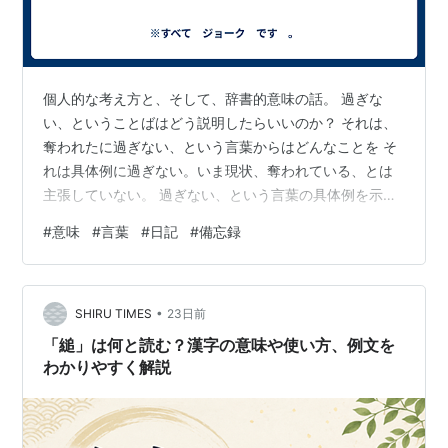
（あるいは無関係）の実状を説得的に説明し
なければならない、と私は考える。
個人的な考え方と、そして、辞書的意味の話。 過ぎな
社会学
（
東京医科歯科大学
）
い、ということばはどう説明したらいいのか？ それは、
奪われたに過ぎない、という言葉からはどんなことを そ
れは具体例に過ぎない。いま現状、奪われている、とは
集団、関係、交換という、社会というものを考え
主張していない。 過ぎない、という言葉の具体例を示そ
るときに重要な概念をとおして、社会の「意味」
うとしたときに、「奪われたに過ぎない」という言葉を
を考えていきます。ただし、意味という言葉は、
#
意味
#
言葉
#
日記
#
備忘録
書いた、に過ぎない、ということ。 現状の自分とはあま
おそらく、君たちの使い方とは違っていると思い
り関係がない。 ただ、単純に「〜〜に過ぎない」という
ます。意味という言葉のとらえ方もまた、社会と
言葉をうまく説明するための具体例でしかない。 話は戻
いうものを考えるときに考えなければならないの
•
って、 「〜〜に過ぎない」という言葉を解説しよう。
SHIRU TIMES
23日前
「奪われたに過ぎない」 その言葉のニュアンスを掴むた
です。
「縋」は何と読む？漢字の意味や使い方、例文を
めには、自分の考えをまず、書く、と…
わかりやすく解説
宮台真司の「まったり」
（
道楽の生涯学習
）