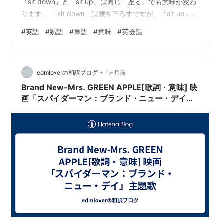
「sit down」と「sit up」は同じ「座る」でも意味が変わ
ります。 「sit down」は腰を下ろすですが、「sit up」は
「寝ている状態から起き上がって座る」、「姿勢を正
#
英語
#
熟語
#
単語
#
意味
#
英会話
す」、あと慣用句として「びっくりする」などという意
味があります。 もともと「sit」で「腰掛ける」という意
味があります。それを「down」するのか「up」するの
•
か、そういう感覚で英語を話す人は喋っています。 現状
edmloverの和訳ブログ
1ヶ月前
がどういう姿勢であるか…
Brand New-Mrs. GREEN APPLE[歌詞・意味] 映
画「スパイダーマン：ブランド・ニュー・デイ」
主題歌