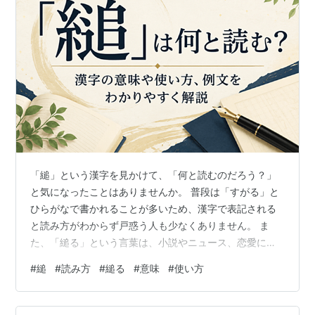
宮台は、「まったり」という言葉を「意味からの
離脱」という意味で使っています。
宮台は、自分が他者にとっていかなる「意味」を
持つか、というような意味で「意味」という言葉
を使っています。言いかえれば、地位、名誉、肩
書き、学歴…といった「権威のゲタ」を履くこと
によって安心する、というようなことです。
関連語：
二文字キーワード
「縋」という漢字を見かけて、「何と読むのだろう？」
と気になったことはありませんか。 普段は「すがる」と
キーワード「意味」に関する論争の記録
ひらがなで書かれることが多いため、漢字で表記される
と読み方がわからず戸惑う人も少なくありません。 ま
このキーワードは、過去にその存続の是非について議論
た、「縋る」という言葉は、小説やニュース、恋愛に関
が行われました。
する話題などで見かけることがありますが、「頼る」と
議論は、誤爆の問題、キーワード登録者の資質の問題な
#
縋
#
読み方
#
縋る
#
意味
#
使い方
の違いや、どのような場面で使うのが適切なのか迷うこ
どに始まり、一般的な抽象名詞の存続についての議論に
ともあるでしょう。 この記事では、「縋」の読み方や意
発展しました。はてなダイアリー評議会への上程が図ら
味をはじめ、使い方や例文、似た言葉との違いまで、わ