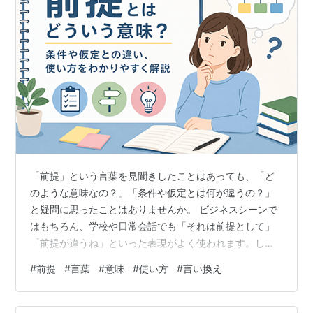
「前提」という言葉を見聞きしたことはあっても、「ど
のような意味なの？」「条件や仮定とは何が違うの？」
と疑問に思ったことはありませんか。 ビジネスシーンで
はもちろん、学校や日常会話でも「それは前提として」
「前提が違うね」といった表現がよく使われます。しか
し、何となく意味を理解したまま使っている方も少なく
#
前提
#
言葉
#
意味
#
使い方
#
言い換え
ありません。 言葉の意味を正しく知っておくと、相手と
の認識のズレを防ぎやすくなり、会話や文章もより伝わ
りやすくなります。 この記事では、「前提」の意味をは