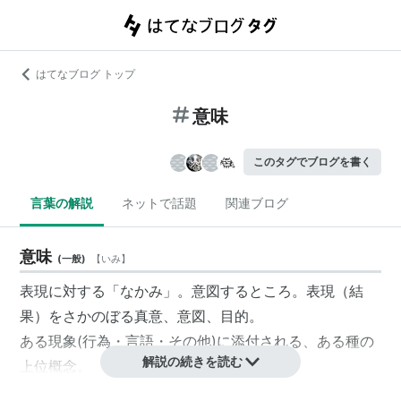
はてなブログ トップ
意味
このタグでブログを書く
言葉の解説
ネットで話題
関連ブログ
意味
(
一般
)
【
いみ
】
表現に対する「なかみ」。意図するところ。表現（結
果）をさかのぼる真意、意図、目的。
ある現象(行為・言語・その他)に添付される、ある種の
解説の続きを読む
上位概念。
はてなダイアリーのキーワードには意味がある。