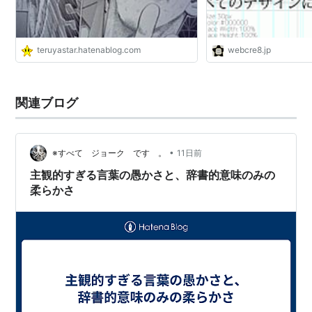
とがらとして捉えられることもあります。
意味のモデル部会
（
根来龍之Research HomePage
）
teruyastar.hatenablog.com
webcre8.jp
意味の意味：差異の源泉、指示内容／目的／価値
関連ブログ
中央大学哲学専攻大学院博士課程後期
•
※すべて ジョーク です 。
11日前
主観的すぎる言葉の愚かさと、辞書的意味のみの
なぜ意味なのか？
柔らかさ
言語について論ずる際に最も重要な手引きと
なるのが「意味」である。意味を言語に本質
的なものとするにせよ、あるいはそれを非本
質的なものとするにせよ、少なくとも我々が
日ごろ「意味」という言葉と「言葉」という
言葉とを関わり深いものとして扱っているの
は事実である。そうである以上、その関わり