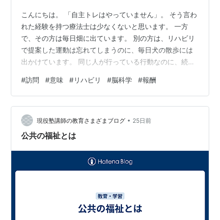
キーワードガイドラインにも抵触していない
キーワードとして認めないという方のご意見
こんにちは。 「自主トレはやっていません」。 そう言わ
「意味」が一般的な言葉で、日記内の自動リンク
れた経験を持つ療法士は少なくないと思います。 一方
で、その方は毎日畑に出ています。 別の方は、リハビリ
がうっとうしい
で提案した運動は忘れてしまうのに、毎日犬の散歩には
「意味」が登場したことで何かが広がったり、ユ
出かけています。 同じ人が行っている行動なのに、続く
ーザー同士の繋がりが増えたりしていない
行動と続かない行動がありました。 この理由はなんなの
「意味」の解説が現状ではまだ不十分である。そ
#
訪問
#
意味
#
リハビリ
#
脳科学
#
報酬
でしょうか。 そこには「Meaningful Occupation」が関
の為に新しい発見になり得ない
「意味」が辞書的
係していました。 ●Meaningful Occupation 急性期や回
な周知の語であって、ユーザーにとって意味を知
復期では担当がすぐそばにいて、リハビリの時間もたっ
るためにこのキーワードが必要であるとはいえな
•
ぷりあります。 一方、生活期ではセラピストが隣にいる
現役塾講師の教育さまざまブログ
25日前
い。
わけでもなく、リハビリの時間が決まっている…
公共の福祉とは
参考
参考リンクはご自由に追加ください。
http://d.hatena.ne.jp/keyword/%b0%d5%cc%a3#c
http://d.hatena.ne.jp/kikori2660/20040309#p2
http://d.hatena.ne.jp/kikori2660/20040310#p2