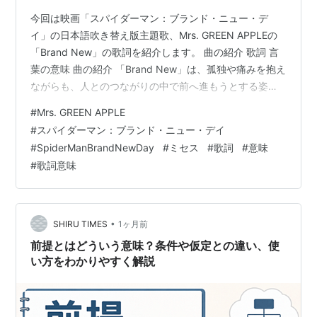
今回は映画「スパイダーマン：ブランド・ニュー・デ
イ」の日本語吹き替え版主題歌、Mrs. GREEN APPLEの
「Brand New」の歌詞を紹介します。 曲の紹介 歌詞 言
葉の意味 曲の紹介 「Brand New」は、孤独や痛みを抱え
ながらも、人とのつながりの中で前へ進もうとする姿を
描いた、そんな一曲となっています。 「孤独を知って 愛
#
Mrs. GREEN APPLE
を知る」という印象的な歌い出しから始まり、誰かを救
#
スパイダーマン：ブランド・ニュー・デイ
うことが巡り巡って自分自身を救うことにもなる──そん
#
SpiderManBrandNewDay
#
ミセス
#
歌詞
#
意味
な優しさと強さが歌詞全体に込められており、それはま
#
歌詞意味
さにスパイダーマンの精神を象徴するような想いの基盤
となっています。 サビの「I love you の先へ」と…
•
SHIRU TIMES
1ヶ月前
前提とはどういう意味？条件や仮定との違い、使
い方をわかりやすく解説