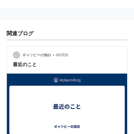
辞書的な「意味」の意味
い‐み【意味】
関連ブログ
ある表現に対応し、それによって指示される内
容。
•
ギャツビーの独白
6時間前
ある言語形式によって示され、表される内
容。または、その指し表し方の型。わけ。
最近のこと
「単語の?を調べる」→意義。
言語・作品・行為など、何らかの表現を通し
て表され、またそこから汲み取れる、その表
現のねらい・かまえ・こころ。「何を言いた
いのか?が分らない」
物事が他との連関において持つ価値や重要さ。
「そんな事をしたって?がない」
（広辞苑より）