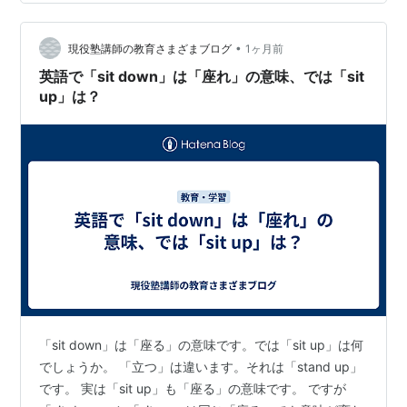
のマークをひっくり返しても公式に認められた別の顔や
秘密のメッセージが現れるわけではなく、模様の組み合
•
わせによって顔や生き物のように見えることがあるだけ
現役塾講師の教育さまざまブログ
1ヶ月前
です。 ただし、スターバックスのロゴに描かれている女
英語で「sit down」は「座れ」の意味、では「sit
性には、海やコーヒーの歴史につながるき…
up」は？
「sit down」は「座る」の意味です。では「sit up」は何
でしょうか。 「立つ」は違います。それは「stand up」
です。 実は「sit up」も「座る」の意味です。 ですが