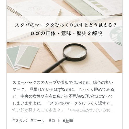
8288
http://d.hatena.ne.jp/hmori/20040317
一般的すぎ
るキーワード問題
関連用例
「
ある意味
」、「
然る意味
」、「
無意味
」、「
意味不明
（
意味不
、
意味プー
）」
スターバックスのカップや看板で見かける、緑色の丸い
マーク。 見慣れているはずなのに、じっくり眺めてみる
と、中央の女性や左右に広がる不思議な形が気になって
しまいますよね。 「スタバのマークをひっくり返すと、
怖い顔が見えるって本当？」 「中央に描かれている女性
は、いったい誰なの？」 「2本の足のようなものや緑色
#
スタバ
#
マーク
#
ロゴ
#
意味
には、特別な意味があるの？」 結論から言うと、スタバ