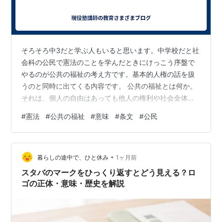
http://d.hatena.ne.jp/kikori2660/20040313#p2
http://d.hatena.ne.jp/mitty/20040311
http://d.hatena.ne.jp/mitty/20040312
そろそろ中3だと学ぶ人もいると思います。中学校だと社
http://d.hatena.ne.jp/maspro/20040310#1078906
会科の公民で憲法のことを学んだときにけっこう序盤で
363
やるのが公共の福祉の考え方です。基本的人権の話を扱
http://d.hatena.ne.jp/herecy8/20040311#p1
うのと同時に出てくる内容です。 公共の福祉とは何か。
http://d.hatena.ne.jp/n_kakka/20040313#p2
それは、個人の自由はあっても他人の権利や社会全体の
利益までは侵害できないという、自由の限度を示す言葉
http://d.hatena.ne.jp/jouno/20040313#1079191468
#
憲法
#
公共の福祉
#
意味
#
条文
#
公民
です。簡単に言うと、何かするときにも他人の存在は必
http://d.hatena.ne.jp/soujitoban/20040302#p1
ず考えてくださいという内容です。憲法でしっかり明文
http://d.hatena.ne.jp/darts/00000001
化されています。第12条と13条で主に書かれています。
http://d.hatena.ne.jp/lovelovedog/20040314#p1
•
例えば、お金を稼ぐのは個人の自由です。 でも、じゃあ
暮らしの途中で、ひと休み
1ヶ月前
http://d.hatena.ne.jp/hmori/20040314#107928639
たくさんお金が欲しいからと個人の自由をひっさげて他
スタバのマークをひっくり返すとどう見える？ロ
5
人の家に強盗に入って片っ端からお金を…
ゴの正体・意味・歴史を解説
http://d.hatena.ne.jp/ruku/20040314#p1
http://d.hatena.ne.jp/calmzone/20030912#106329