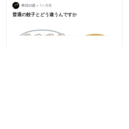
•
じめ、「条件」や「仮定」との違い、使い方や例文、言
昨日の泥
1ヶ月前
い換え表現まで、初心者の方にもわかりやすく解説しま
普通の餃子とどう違うんですか
す。 前提とは？意味をわかりやすく解説 前提…
"餃子とシュウマイ"（出典：いらすとや） 本日のおすす
め 日記 〇〇様 合戦 ころり 無駄 意味なし エルドビア 本
日のおすすめ 本日のおすすめは「意味なし」。 日記 今
日は2026年の190日めで残りは175日（進捗率 52.1%）
20260709 = 0x1352765 = 7 * 2894387 (約数の数: 4
個・素数の数: 2種）。半素数だ。 今朝の手稲山。