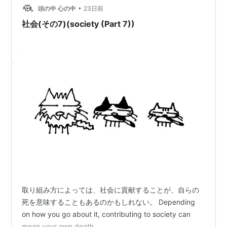
れたこともありましたが、評議会は開催されませんでし
•
かりやすく解説します。 「縋」は何と読む？ 「縋」は
頭の中 心の中
23日前
**「すがる」**と読みます。 普段の生活では漢字よりも
た。しかし、キーワードモデレーションシステムが導入
社会(その7)(society (Part 7))
「すがる」とひらがなで表記されることが…
される遠因ともなりました。最終的には、リンクスコア
が低く抑えられていることもあり、このまま存続するこ
とで意見の一致をみました。
「続きを読む」以下に、当時の論争に関する記録の（評
議会の議題案）を残します。なお、このキーワード自体
（編集履歴、コメント欄）も、議論の記録そのもので
す。
はてなダイアリー評議会の議題案
議題
「意味」をキーワードとして認めるか
取り組み方によっては、社会に貢献することが、自らの
※認める・認めないの判断材料として、
キーワード作成
死を意味することもあるのかもしれない。 Depending
ガイドライン
の7,10条に抵触する部分があるか（最初の
on how you go about it, contributing to society can
mean your own death.