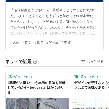
「もう全部どうでもいい」 最近やっとそのことに気づい
参考リンク
た。 ひょっとすると、もうずっと前からそれが本音だっ
たのかもしれない。 ただその本音に気づかないふりをし
『意味』の意味
（
補陀落通信
）
ていただけだったのかもしれない。 今やっとその本音に
意味の意味
-ラカン諸テクストによる意味の意味、あ
気づけた。だからもうそれを偽って生きていくのはもう
るいは狂信と信仰を巡る試考- （
残響塾::文学・現代
やめよう。 他人や社会のことはいくら騙しても構わない
思想・映像
）
#
人生
#
哲学
#
意味
#
ゲーム
#
本音
けど、自分自身に嘘を付くのはもうやめよう。 本当はも
うこの世界にいたくもないし、自分の人生ももう全部ど
意味の意味とはまさに、問いに対して答えを求め
うでもいい。 今はただ楽に適当にやり過ごせばいいし、
ネットで話題
もっと見る
人生や世界に「意味」なんてもう求めない。 人生や世界
る運動それ自体と表裏一体である
なんて結局ひどく退屈でつまらなくて、滑稽なものでし
かない。 それが紛れもない真実だ。…
2097
1952
日本語Q&A：スペースアルク
「どんな」「なんの」
ブックマーク
ブックマーク
｢基礎が大事｣という本当の意味を理解
デザインが苦手な人も
はどう違う？
しているか? - teruyastarはかく語り
ンは全て意味がある」
き
「意味」というのは実体のないものであり、具体
的な範疇・個体として把握できる一方で様態やこ