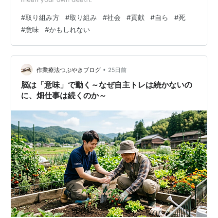
問題提起者・
id:kikori2660
氏による）
#
取り組み方
#
取り組み
#
社会
#
貢献
#
自ら
#
死
投票
#
意味
#
かもしれない
賛成：キーワードの存続を認める
反対：キーワードの存続を認めない
•
作業療法つぶやきブログ
25日前
どちらでもよい
脳は「意味」で動く～なぜ自主トレは続かないの
概要
に、畑仕事は続くのか～
「意味」という普通名詞をキーワードとして認める
か否かについての議論です
キーワードとして認めるという方のご意見
「興味のあるキーワード」で、それによる「人と
のつながり」についても興味がある
一般的な普通名詞でも、キーワードの説明文には
「常識」など面白いものがあり、キーワードを見
て、新しい発見がある場合もある