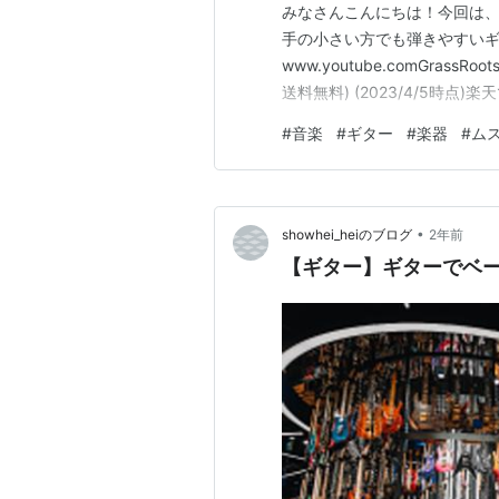
みなさんこんにちは！今回は、
手の小さい方でも弾きやすいギタ
www.youtube.comGrassR
送料無料) (2023/4/5時点)楽
#
音楽
#
ギター
#
楽器
#
ム
•
showhei_heiのブログ
2年前
【ギター】ギターでベ