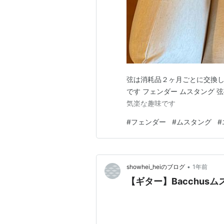
弦は消耗品２ヶ月ごとに交換し
です フェンダー ムスタング 弦
気楽な趣味です
#
フェンダー
#
ムスタング
#
•
showhei_heiのブログ
1年前
【ギター】Bacchus