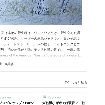
 実は本物の野生種はモウコノウマだけ… 野生化した馬
き抜く物語。 リーダーの黒馬シャドウと、白い子馬ウ
ーショートストーリー。 馬の親子、ライトニングとウ
荒野、赤い岩肌が夕陽に染まる砂漠の果てに、一群の馬
ss of the American West, at the edge of a desert
the setting sun, there was a herd of ho…
由
#
英語
もっと見る
10
ックマーク
ブックマーク
プログレッシブ：Part2
大戦機なぜ米では現役？ 戦