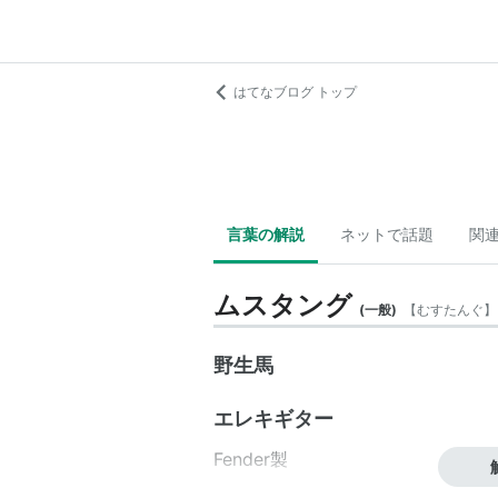
はてなブログ トップ
言葉の解説
ネットで話題
関
ムスタング
(
一般
)
【
むすたんぐ
】
野生馬
エレキギター
Fender製