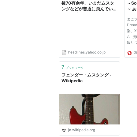
後70有余年、いまだムスタ
～Sc
ングなどが普通に飛んでいる
～ 
ワケ（乗りものニュース） -
ー・F
まご
Yahoo!ニュース
(O
Dre
だそ
楽、X
ﾒ、漫
殴りつ
りO
headlines.yahoo.co.jp
da
あず
ん。
／
7
ブックマーク
～そ
フェンダー・ムスタング -
うにギ
Wikipedia
ja.wikipedia.org