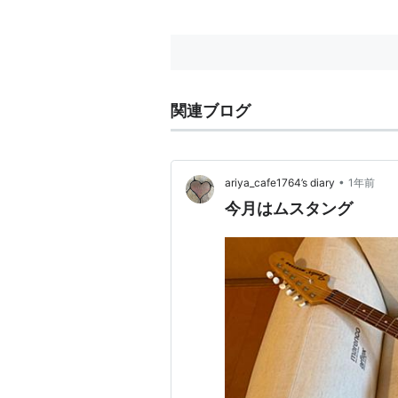
関連ブログ
•
ariya_cafe1764’s diary
1年前
今月はムスタング