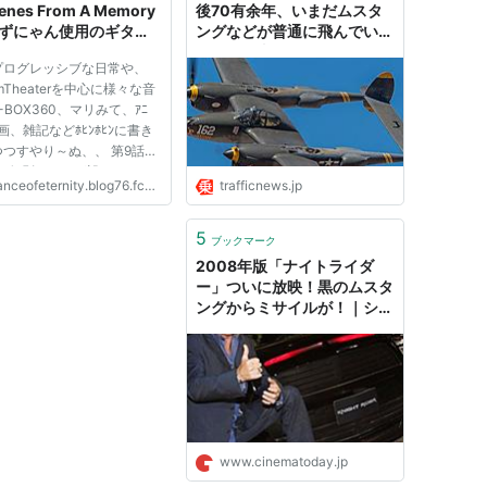
enes From A Memory
後70有余年、いまだムスタ
あずにゃん使用のギタ
ングなどが普通に飛んでいる
ender Japan MG69
ワケ（写真10枚）（1/4 ペー
プログレッシブな日常や、
CR) ムスタングが大人気
ジ） | 乗りものニュース
amTheaterを中心に様々な音
うです。
-BOX360、マリみて、ｱﾆ
画、雑記などﾎﾋﾝﾎﾋﾝに書き
つすやり～ぬ、、 第9話よ
Pに個別カットが設けられた
nceofeternity.blog76.fc2.com
trafficnews.jp
にゃんこと中野梓（15）ちゃ
 ＿＿＿_ ／ ＼
 ＼ はぁ
5
ブックマーク
の小さな体で抱きかかえるよ
2008年版「ナイトライダ
ター...
ー」ついに放映！黒のムスタ
ングからミサイルが！｜シネ
マトゥデイ
www.cinematoday.jp