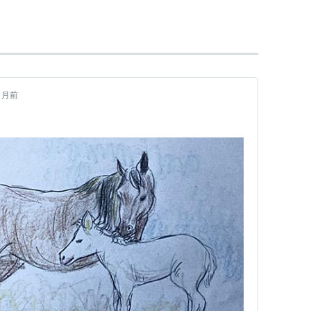
g
ヶ月前