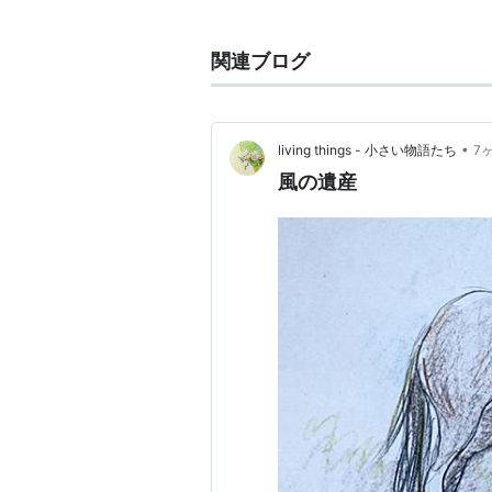
アメ車
マスタングの表記が正しい。
関連ブログ
米陸軍戦闘機
ノースアメリカン P-51 Mustan
•
living things - 小さい物語たち
7
風の遺産