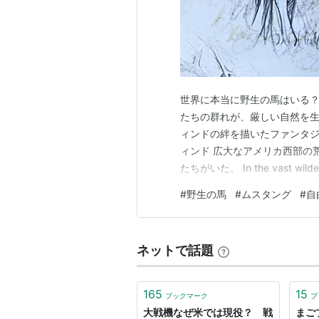
世界に本当に野生の馬はいる？
たちの群れが、厳しい自然を生
ィンドの絆を描いたファンタジ
ィンド 広大なアメリカ西部の
たちがいた。 In the vast wilderne
where red rocks are dyed by 
#
野生の馬
#
ムスタング
#
自
ネットで話題
165
15
ブックマーク
ブ
大戦機なぜ米では現役？ 戦
まご