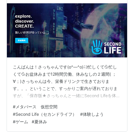
こんばんは！さっちゃんです(o^―^o)ﾆｺ忙しくて💦忙し
くて💦お盆休みまで12時間労働、休みなしの２週間( ；
∀；)さっちゃんは今、栄養ドリンクで生きておりま
す。。。ということで、すっかりご案内が遅れておりま
すが、「保存版★さっちゃんと一緒にSecond Lifeを体験
してみよう」をスタートします！ 8/11からのスタート
#
メタバース 仮想空間
（予定）となりますが、必要な登録やインストールの記
#
Second Life（セカンドライフ）
#
体験しよう
事は先にアップします🎵 記事は「保存版」としてカテゴ
#
ゲーム
#
夏休み
リーに収納しますので、一緒に進めなくても大丈夫で
す！ご自分の都合に合わせて、暇だからやってみようか