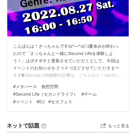
こんばんは！さっちゃんです(o^―^o)ﾆｺ夏休みが終わっ
たので「さっちゃんと一緒にSecond Lifeを体験しよ
う！」はボチボチと更新させていただくとして、今回は
イベントのお知らせを３つ４つほどさせていただきまー
す🎵▶Second Life体験の記事は、こちらから！vol.1から
見てね お知らせ１つ増えたので、追加です(^▽^)/お知ら
#
メタバース 仮想空間
せ①まず明日土曜日！銀ちゃんDJがあります★Club
#
Second Life（セカンドライフ）
#
ゲーム
Four Stories + Vol.29 8/20（土）22:30～23:30昨日もか
#
イベント
#
DJ
#
セカフェス
っこよかったです♥お越しいただいた皆様、ありがとう
ございました(≧∇≦) お知らせ②来週の土曜日の夕方！銀
ちゃんセカ…
ネットで話題
もっと見る