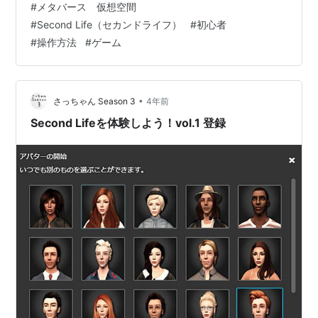
#
メタバース 仮想空間
す。違うビューワーソフトもあり、公式ではない方が使
#
Second Life（セカンドライフ）
#
初心者
いやすかったりするのですが、とりあえずSL体験なので
#
操作方法
#
ゲーム
公式で説明します！②登録した時のユーザー名とパスワ
ードを入力し、ログイン ③利用規約にチェックを入れて
続行 すると！SLの世界の中です！最…
•
さっちゃん Season 3
4年前
Second Lifeを体験しよう！vol.1 登録