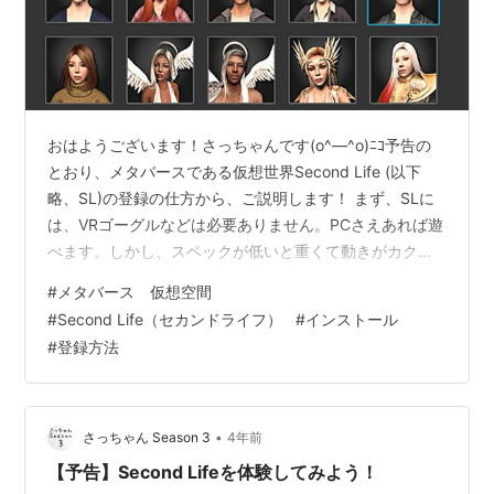
おはようございます！さっちゃんです(o^―^o)ﾆｺ予告の
とおり、メタバースである仮想世界Second Life (以下
略、SL)の登録の仕方から、ご説明します！ まず、SLに
は、VRゴーグルなどは必要ありません。PCさえあれば遊
べます。しかし、スペックが低いと重くて動きがカクカ
クしてしまい思うように操作できないかもしれません。
#
メタバース 仮想空間
①以下のページから登録をします。
#
Second Life（セカンドライフ）
#
インストール
https://secondlife.com/?lang=ja 「参加無料」ボタンか
#
登録方法
「サインアップ」をクリック②ユーザー名、パスワー
ド、メール、生年月日、秘密の質問を選び答えを入力。
ユーザー名は実際のアバターの名前となりますので、慎
重…
•
さっちゃん Season 3
4年前
【予告】Second Lifeを体験してみよう！