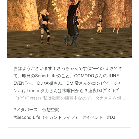
おはようございます！さっちゃんです(o^―^o)ﾆｺ さてさ
て、昨日のScond Lifeのこと。COMODOさんのJUNE
EVENTへ。 DJ tAʞäさん、DM 雫さんのコンビで、ジャ
ンルはTranceタカさんは木曜日から３連夜DJ(*ﾟﾛﾟ)(*ﾟ
ﾛﾟ)(*ﾟﾛﾟ)ｫｫｫｵｵ 私は動画の練習中なので、タカさんを録
画して練習( ´艸｀)昨日、トム・クルーズもどき様に色々
#
メタバース 仮想空間
アドバイスをいただいたのでしばらく動画撮ってお遊び
#
Second Life（セカンドライフ）
#
イベント
#
DJ
☆彡 そういえば、クリック音とか音声に入っちゃうので
すね(¯∇¯٥)今まで気にしてなかったけど、確かに音だな
ー。 で、で、で、今日もタカさんは、銀ちゃん主催の梵