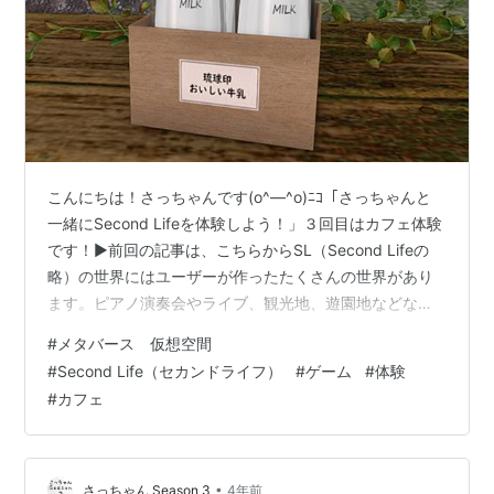
こんにちは！さっちゃんです(o^―^o)ﾆｺ「さっちゃんと
一緒にSecond Lifeを体験しよう！」３回目はカフェ体験
です！▶前回の記事は、こちらからSL（Second Lifeの
略）の世界にはユーザーが作ったたくさんの世界があり
ます。ピアノ演奏会やライブ、観光地、遊園地などなど
カフェやバーもたくさんあり、ユーザー同士でコミュニ
#
メタバース 仮想空間
ケーションできますので早速体験してみましょう！①▼
#
Second Life（セカンドライフ）
#
ゲーム
#
体験
ここをクリックして、さっちゃんカフェへＧＯ！Second
#
カフェ
Life Maps | Sabra 上記のページが開いたら「visit this
location」をクリック、そして「Teleport」をクリック
で、カフェに…
•
さっちゃん Season 3
4年前