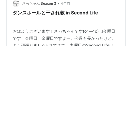
天Holon…
•
さっちゃん Season 3
4年前
ダンスホールと干され教 in Second Life
おはようございます！さっちゃんです(o^―^o)ﾆｺ金曜日
です！金曜日、金曜日ですよー。今週も長かったけど、
よく頑張りました♪ さてさて、木曜日のSecond LIfeは、
Bar ChanGaraさんへ。何やら、いつもと様子が違うカウ
ンター(¯∇¯٥) 干され教の方たちにカウンターを占領され
たまま、J-POPのリクエストを受け付けるChanGaraさん
#
メタバース 仮想空間