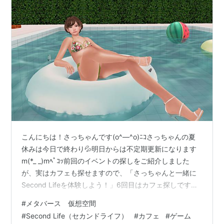
こんにちは！さっちゃんです(o^―^o)ﾆｺさっちゃんの夏
休みは今日で終わり💦明日からは不定期更新になります
m(*_ _)mﾍﾟｺｯ前回のイベントの探しをご紹介しました
が、実はカフェも探せますので、「さっちゃんと一緒に
Second Lifeを体験しよう！」6回目はカフェ探しです！
▶前回までの記事は、こちらから！vol.1から見てね
#
メタバース 仮想空間
▼SL（Second Lifeの略）内の営業中のカフェは以下のサ
#
Second Life（セカンドライフ）
#
カフェ
#
ゲーム
イトで探せます！セカンドライフの日本人運営施設をリ