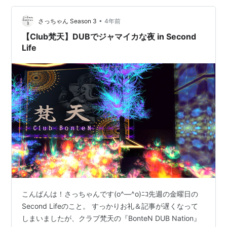
な、って時に参考にしていただけると嬉しいです！！た
だ、初心者同士のお友達が…
•
さっちゃん Season 3
4年前
【Club梵天】DUBでジャマイカな夜 in Second
Life
こんばんは！さっちゃんです(o^―^o)ﾆｺ先週の金曜日の
Second Lifeのこと。 すっかりお礼＆記事が遅くなって
しまいましたが、クラブ梵天の『BonteN DUB Nation』