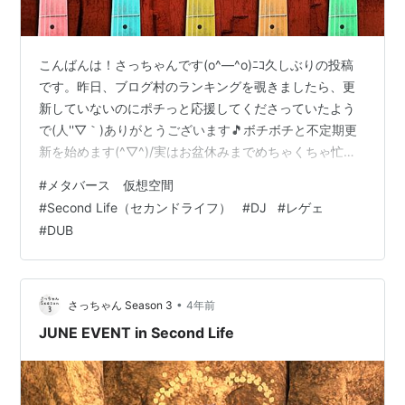
こんばんは！さっちゃんです(o^―^o)ﾆｺ久しぶりの投稿
です。昨日、ブログ村のランキングを覗きましたら、更
新していないのにポチっと応援してくださっていたよう
で(人''▽｀)ありがとうございます🎵ボチボチと不定期更
新を始めます(^▽^)/実はお盆休みまでめちゃくちゃ忙し
くて、たま～にになると思いますが、週一回でも更新し
#
メタバース 仮想空間
ていければなぁと思っております！！ さてさて、お知ら
#
Second Life（セカンドライフ）
#
DJ
#
レゲェ
せしたいことが３つほど。勿体ぶって、とりあえず１つ
#
DUB
ずつ記事をアップしていきます(〃艸〃)まず第一弾のお知
らせ★私さっちゃんは、この度Second LIfe内のClub梵
天のマネージャーに就任しましたm(*_ _)mﾍﾟｺｯずっと…
•
さっちゃん Season 3
4年前
JUNE EVENT in Second Life