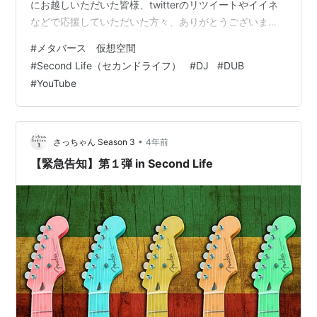
にお越しいただいた皆様、twitterのリツイートやイイネ
などで応援していただいた方々、ありがとうございまし
た☆彡 DJ-ko-45-さんによるDUBのライブプレイ！DUB
#
メタバース 仮想空間
は思ってたのと全然違いました(〃艸〃) ジャマイカに行
#
Second Life（セカンドライフ）
#
DJ
#
DUB
くと、そこらかしこでDUBが掛かっているそう。生活に
#
YouTube
溶け込んでいる音なのですねー。いわゆるアレです
ね！！！アレ！！録画した動画には、モヤモヤ～っと怪
しい雰囲気をミックスさせていただきました…
•
さっちゃん Season 3
4年前
【緊急告知】第１弾 in Second Life