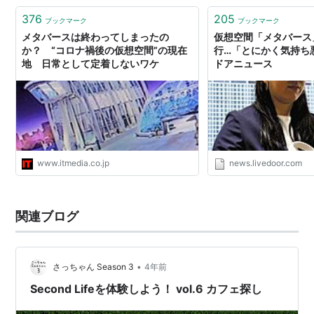
376
205
ブックマーク
ブックマーク
メタバースは終わってしまったの
仮想空間「メタバース
か？ “コロナ禍後の仮想空間”の現在
行…「とにかく気持ち悪
地 日常として定着しないワケ
ドアニュース
www.itmedia.co.jp
news.livedoor.com
関連ブログ
•
さっちゃん Season 3
4年前
Second Lifeを体験しよう！ vol.6 カフェ探し