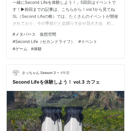
一緒にSecond Lifeを体験しよう！」5回目はイベントで
す！▶前回までの記事は、こちらから！vol.1から見てね
SL（Second Lifeの略）では、たくさんのイベントが開催
されており、今の季節だと盆踊り大会や花火大会、釣り
大会なんてのもあります★ 今回は箸休め的にさくっとご
#
メタバース 仮想空間
紹介(⌒∇⌒) さちゃんのここ数日のイベント参加は、こち
#
Second Life（セカンドライフ）
#
イベント
らのコミックマーケット100のまねごとに行って うぉぉ
#
ゲーム
#
体験
ぉ～これは、旬なあの！！と言いながら制服を買ったり
(〃艸〃) お知り合いのカフェのオープン記念パーティに
行ったり パートナー様が月一定例でDJするこ…
•
さっちゃん Season 3
4年前
Second Lifeを体験しよう！ vol.3 カフェ