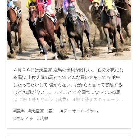
４月２８日は天皇賞 競馬の予想が難しい。 自分が気にな
る馬は 上位人気の馬たちで どんな買い方をしても 的中
したってたいして 儲からない。だからと言って冒険する
ほど 知識がないし。 ってことで 今回気になっている馬
は １枠１番サリエラ（武豊） ４枠７番タスティエーラ
（モレイラ） ６枠１２番ドゥレッツァ ７枠１４番テーオ
#
競馬
#
天皇賞（春）
#
テーオーロイヤル
ーロイヤル 武豊は絶対なんだけど モレイラを買わなかっ
#
モレイラ
#
武豊
たら後悔したから 今回は外さない。あと ３枠５番ブロー
ザホーン はどうかしら？ ちょっとだけ気になる。 今こ
のブログ書きながらも迷っている でも やっぱり テーオ