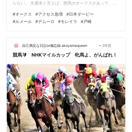
らない。 先週末と言えば、競馬のオークスがあって、週
末に競馬ネタを投稿していたのだが、時間帯別にアクセ
#
オークス
#
アクセス急増
#
日本ダービー
ス解析を見てみると、ちょうど↓こんな感じで急増して
#
ルメール
#
デムーロ
#
モレイラ
#
戸崎
いたのだ。 日曜の15時から16時ころにアクセスがめちゃ
くちゃ増えていたのである。 ははん、なるほど。 オーク
スのレースがちょうど終わった頃合いだ。 どうもレース
後に、競馬ファンはネットで検索するという行動をとる
•
自己満足な日記or備忘録 akayamaqueen
2年前
ようなのだ。 私の投稿は、そ…
競馬🔰 NHKマイルカップ 牝馬よ、がんばれ！