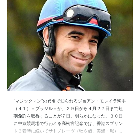
“マジックマン”の異名で知られるジョアン・モレイラ騎手
（４１）＝ブラジル＝が、２９日から４月２７日まで短
期免許を取得することが７日、明らかになった。３０日
に中京競馬場で行われる高松宮記念では、香港スプリン
ト３着時に続いてサトノレーヴ（牡６歳、美浦・堀）と
コンビを組む。 モレイラは昨年の短期免許期間中にステ