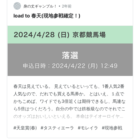
ーロイヤルでいこうかな。 そうしよう。 今回は 馬連で
•
身の丈ギャンブル！
2年前
テーオー…
load to 春天(現地参戦確定！)
春天は見えている。 見えているといっても、1番人気2番
人気なので、だれでも買える馬券か。 とはいえ、１点で
かちこめば、ワイドでも3倍近くは期待できるし、馬連な
ら5倍はつくだろう。自分の中では鉄板級なのでそれでこ
のオッズはおいしいといえる。 本命はテイオーロイヤル
２走前にトップハンデで強い競馬。前走も勝つんだろう
#
天皇賞(春)
#
タスティエーラ
#
モレイラ
#
現地参戦
な、と思ってみていたら期待以上の強さを見せてくれ
た。完全本格化ここは中心視。 相手。 相手はドレッツァ