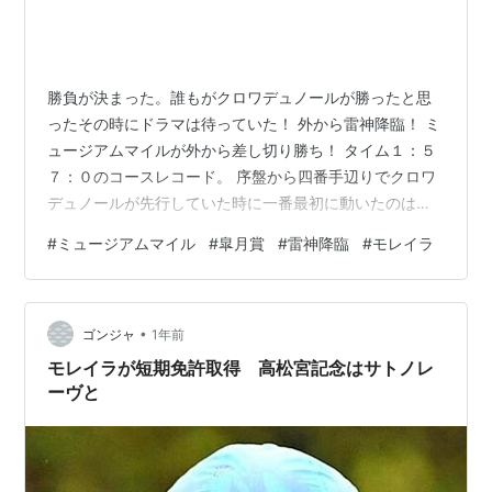
勝負が決まった。誰もがクロワデュノールが勝ったと思
ったその時にドラマは待っていた！ 外から雷神降臨！ ミ
ュージアムマイルが外から差し切り勝ち！ タイム１：５
７：０のコースレコード。 序盤から四番手辺りでクロワ
デュノールが先行していた時に一番最初に動いたのはフ
ァウストラーゼン。 予想通りのはや仕掛け一度は先頭に
#
ミュージアムマイル
#
皐月賞
#
雷神降臨
#
モレイラ
来るもやはりG1は甘くなかった。直線ではついていけず
にクロワデュノールが直線を飛び出しました。 しかし！
ミュージアムマイルの最後のキレが半端なかった。マス
•
カレードボールも人気以上の着順に入り力をみせつけま
ゴンジャ
1年前
した。 予想していたジョバンニやサトノシャイニングも
モレイラが短期免許取得 高松宮記念はサトノレ
掲示板に入り力を誇示できたと思いま…
ーヴと