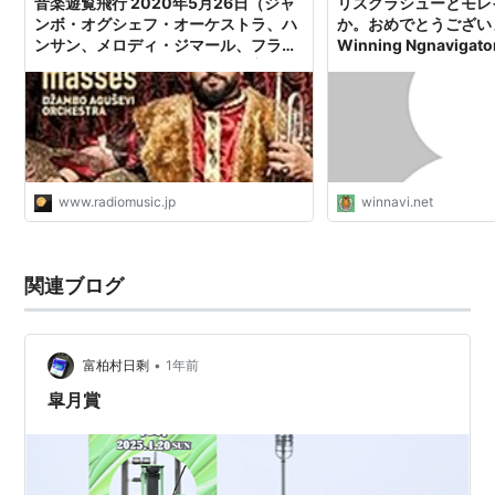
音楽遊覧飛行 2020年5月26日（ジャ
リスグラシューとモレ
ンボ・オグシェフ・オーケストラ、ハ
か。おめでとうございま
ンサン、メロディ・ジマール、フラン
Winning Ngnavigato
シスコ・モレイラ） - ラジオと音楽
www.radiomusic.jp
winnavi.net
関連ブログ
•
富柏村日剩
1年前
皐月賞