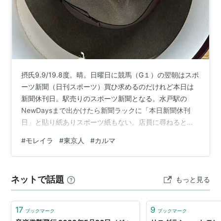
摂氏9.9/19.8度。晴。日曜日に競馬（G１）の翌朝はスポ
ーツ新聞（日刊スポーツ）買ひ求めるのだけれど本日は
新聞休刊日。駅売りのスポーツ新聞となる。水戸駅の
NewDaysまで出かけたら新聞ラックに「本日新聞休刊
日」と貼り紙ありスポーツ紙もない。店員に尋ねると休
刊日のスポーツ紙の扱ひ止めたさうで「赤塚駅か勝田駅
#
モレイラ
#
東京人
#
カルマ
だと扱つてゐるのですが」……ってなんだ、それは。 衣
服の入れ替へもほとんど終はつて（冬物のセーターだと
か家人が洗濯し直して収納してくれるからだけど）帽子
ネットで話題
もっと見る
を忘れてゐた（それだけいつも被つてゐるわけぢゃない
からなのだけど）。クローゼットで帽子置き場にも苦労
するのだけれど使つてゐない籠を利用し…
17
9
ブックマーク
ブックマーク