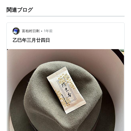
関連ブログ
•
富柏村日剩
1年前
乙巳年三月廿四日