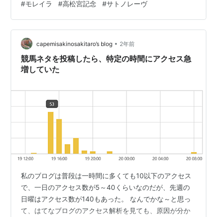
#
モレイラ
#
高松宮記念
#
サトノレーヴ
レンボッシュで桜花賞を制したものの、次回の免許取得
要件の一つであるＧ１・２勝の条件を満たすことができ
なかった。しかし、その後「良好な成績を示した騎手」
•
という免許取得の基準に、過去２年のワールドオールス
capemisakinosakitaro’s blog
2年前
タージョッキーズで５位以内の条項などが加わり、昨年
競馬ネタを投稿したら、特定の時間にアクセス急
の同シリーズで優勝を飾ったことで条件を満たし…
増していた
私のブログは普段は一時間に多くても10以下のアクセス
で、一日のアクセス数が5～40くらいなのだが、先週の
日曜はアクセス数が140もあった。 なんでかな～と思っ
て、はてなブログのアクセス解析を見ても、原因が分か