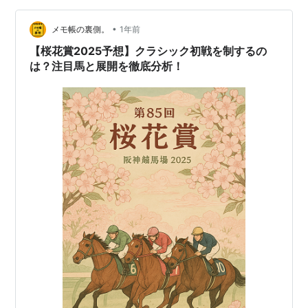
なのだが、その場合、去年のダービー馬タスティエーラ
•
をかたらなくてはならない。 去年、私はダービーでは本
メモ帳の裏側。
1年前
命にした。 uma015.hatenablog.com くしくも、この時
【桜花賞2025予想】クラシック初戦を制するの
対抗に挙げ…
は？注目馬と展開を徹底分析！