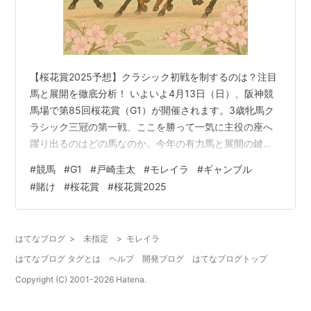
【桜花賞2025予想】クラシック初戦を制するのは？注目
馬と展開を徹底分析！ いよいよ4月13日（日）、阪神競
馬場で第85回桜花賞（G1）が開催されます。3歳牝馬ク
ラシック三冠の第一戦、ここを勝って一気に主役の座へ
躍り出るのはどの馬なのか。今年の有力馬と展開の鍵を
予想していきましょう！ ◎ 本命：② エリカエクスプレ
#
競馬
#
G1
#
戸崎圭太
#
モレイラ
#
ギャンブル
ス（戸崎圭太騎手） フェアリーS（G3）を完勝し、ここ
#
賭け
#
桜花賞
#
桜花賞2025
まで底を見せていない素質馬。最終追い切りでは坂路で
ラスト1Fを11.7秒と鋭く伸び、仕上がりの良さは文句な
し。しかも2枠という絶好枠。先行力を活かして押し切り
はてなブログ
>
未指定
>
モレイラ
を狙える理想的な条件が整いました。ここは素直に本命
はてなブログ タグとは
ヘルプ
開発ブログ
はてなブログトップ
視します！ ○ 対抗：…
Copyright (C) 2001-
2026
Hatena.