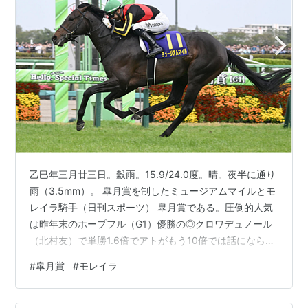
乙巳年三月廿三日。穀雨。15.9/24.0度。晴。夜半に通り
雨（3.5mm）。 皐月賞を制したミュージアムマイルとモ
レイラ騎手（日刊スポーツ） 皐月賞である。圧倒的人気
は昨年末のホープフル（G1）優勝の◎クロワデュノール
（北村友）で単勝1.6倍でアトがもう10倍では話にならな
い。だが桜花賞同様に３歳馬でまだ圧倒的強さではない
#
皐月賞
#
モレイラ
だらう。荒れる前提で３歳馬の成績は見ずに騎手で選
ぶ。高松宮杯と先週の桜花賞でマジックマンぶりを見せ
つけたモレイラは◯ミュージカルマイルで３番人気。桜