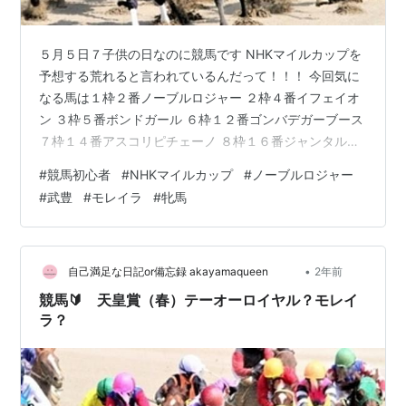
５月５日７子供の日なのに競馬です NHKマイルカップを
予想する荒れると言われているんだって！！！ 今回気に
なる馬は１枠２番ノーブルロジャー ２枠４番イフェイオ
ン ３枠５番ボンドガール ６枠１２番ゴンバデガーブース
７枠１４番アスコリピチェーノ ８枠１６番ジャンタルマ
ンタル 私の独自の分析によると ノーブルロジャーが凄そ
#
競馬初心者
#
NHKマイルカップ
#
ノーブルロジャー
う だけど２着なんじゃないかって思う。 なんとなく。１
#
武豊
#
モレイラ
#
牝馬
着は アスコリピチェーノお嬢が有力かな武豊の ボンドガ
ール モレイラの ゴンバデガーブースは外せない１番人気
というのがなんとなく ダメかもと思いつつ アスコリピチ
ェーノ イフェイオンお嬢は なんとなく、気になっていた
•
自己満足な日記or備忘録 akayamaqueen
2年前
から 買っ…
競馬🔰 天皇賞（春）テーオーロイヤル？モレイ
ラ？