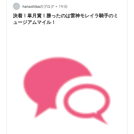
•
花賞に続きひょっとしたらひょっとする結果を招くか
hanashibaのブログ
1年前
も。◎も外すわけにはいかぬし◯との鬩ぎ合ひ期待……
決着！皐月賞！勝ったのは雷神モレイラ騎手のミ
でも勝ちは◯に譲つてもらはう…
ュージアムマイル！