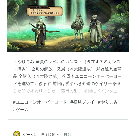
・やりこみ 全員のレベルのカンスト（現在４７名カンス
ト済み） 全町の解放・発展（４大陸達成） 武器道具屋商
品 全購入（４大陸達成） 今回もユニコーンオーバーロー
ドを進めていきます 前回は愛すべき外道のゲイリーを倒
した所で終わりました ・落日の射手 前回にメインを進め
たおかげで移動範囲が広がったので、行けるようになっ
#
ユニコーンオーバーロード
#
初見プレイ
#
やりこみ
たサブストーリーを進めます
#
ゲーム
•
ゲームは１日１時間
11日前