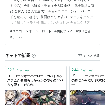
ト済み） 全町の解放・発展（全大陸達成） 武器道具屋商
品 全購入（全大陸達成） 今回もユニコーンオーバーロー
ドを遊んでいきます 前回はクリア後のステージをクリア
して隠しキャラを仲間にしていきました 今回はクリア後
の仲間のレベルをカンストさせてゲームを終わろうと思
#
ユニコーンオーバーロード
#
初見プレイ
#
やりこみ
います まずはヘルマン クリア後ではなく、ラストステー
#
ゲーム
ジで応援に来てそのまま仲間になっていたキャラです
ネットで話題
もっと見る
323
244
ブックマーク
ブックマーク
ユニコーンオーバーロードのバトルシ
『ユニコーンオーバー
ステムが素晴らしかったのでそのヤバ
の見つからないSRP
さを説く｜だらねこ
一