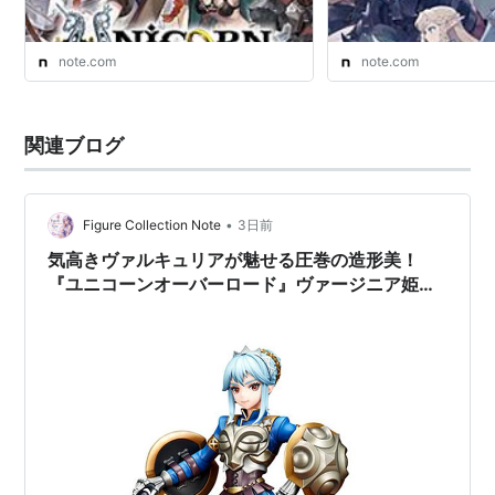
note.com
note.com
関連ブログ
•
Figure Collection Note
3日前
気高きヴァルキュリアが魅せる圧巻の造形美！
『ユニコーンオーバーロード』ヴァージニア姫の
重厚な甲冑と気品漂う美貌に酔いしれる