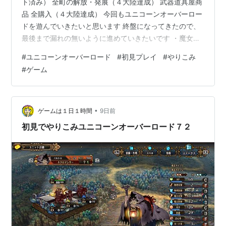
ト済み） 全町の解放・発展（４大陸達成） 武器道具屋商
品 全購入（４大陸達成） 今回もユニコーンオーバーロー
ドを遊んでいきたいと思います 終盤になってきたので、
最後まで漏れの無いように進めていきたいです ・魔女の
言の葉 エルハイム最後のメインストーリーを進めます こ
#
ユニコーンオーバーロード
#
初見プレイ
#
やりこみ
れで解放できる大陸は最後になる・・・はず、たぶんｗ
#
ゲーム
•
ゲームは１日１時間
9日前
初見でやりこみユニコーンオーバーロード７２