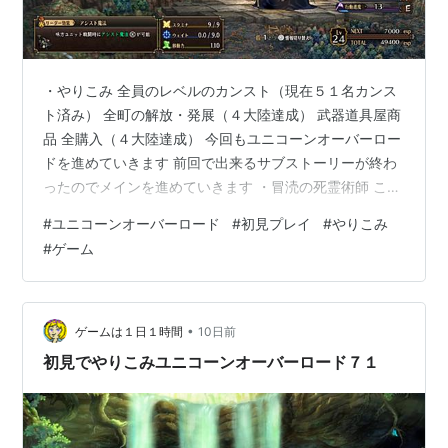
・やりこみ 全員のレベルのカンスト（現在５１名カンス
ト済み） 全町の解放・発展（４大陸達成） 武器道具屋商
品 全購入（４大陸達成） 今回もユニコーンオーバーロー
ドを進めていきます 前回で出来るサブストーリーが終わ
ったのでメインを進めていきます ・冒涜の死霊術師 ここ
のボスがまさかのバルトロ、ちょいちょい邪魔をしてい
#
ユニコーンオーバーロード
#
初見プレイ
#
やりこみ
たランタンを持った小柄なじいさんが戦闘に出てくるよ
#
ゲーム
うで・・・
•
ゲームは１日１時間
10日前
初見でやりこみユニコーンオーバーロード７１