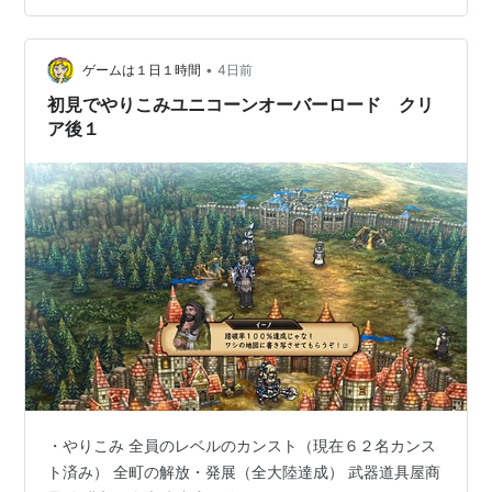
中に漂う王族の気品、そして戦場を駆け抜ける戦士とし
ての力強さ……そのすべてが1/7スケールの中に極限まで
凝縮されています。今回はこの至高の逸品が持つディテ
•
ゲームは１日１時間
4日前
ールの美しさと溢れ出る魅力を、余すこと…
初見でやりこみユニコーンオーバーロード クリ
ア後１
・やりこみ 全員のレベルのカンスト（現在６２名カンス
ト済み） 全町の解放・発展（全大陸達成） 武器道具屋商