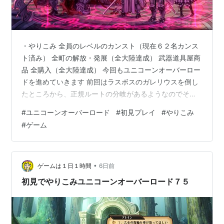
・やりこみ 全員のレベルのカンスト（現在６２名カンス
ト済み） 全町の解放・発展（全大陸達成） 武器道具屋商
品 全購入（全大陸達成） 今回もユニコーンオーバーロー
ドを進めていきます 前回はラスボスのガレリウスを倒し
たところから、正規ルートの分岐があるようなのでそち
らを選んでいこうと思います ここで倒すとバッドエン
#
ユニコーンオーバーロード
#
初見プレイ
#
やりこみ
ド、一回見ているので今度は間違えません！ｗ
#
ゲーム
•
ゲームは１日１時間
6日前
初見でやりこみユニコーンオーバーロード７５