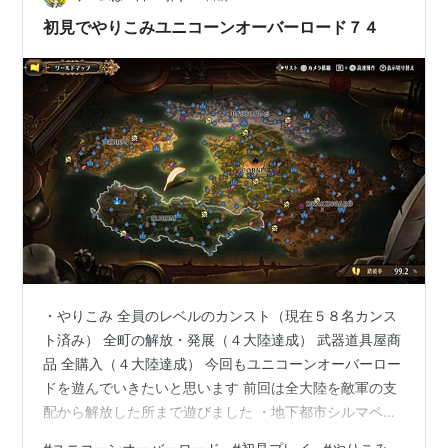
初見でやりこみユニコーンオーバーロード７４
・やりこみ 全員のレベルのカンスト（現在５８名カンス
ト済み） 全町の解放・発展（４大陸達成） 武器道具屋商
品 全購入（４大陸達成） 今回もユニコーンオーバーロー
ドを遊んでいきたいと思います 前回は全大陸を敵軍の支
配から解放した所まで遊びました ・地下都市シルマペル
ト解放戦 今回はエルハイムのメインストーリー後に解放