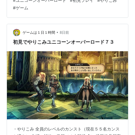
#
ユニコーンオーバーロード
#
初見プレイ
#
やりこみ
できる町を助けて周ろうと思います
#
ゲーム
•
ゲームは１日１時間
8日前
初見でやりこみユニコーンオーバーロード７３
・やりこみ 全員のレベルのカンスト（現在５５名カンス