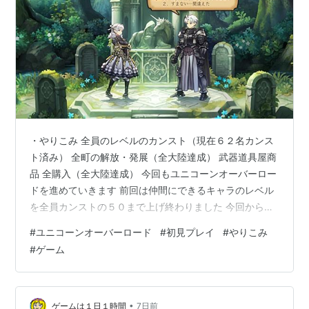
・やりこみ 全員のレベルのカンスト（現在６２名カンス
ト済み） 全町の解放・発展（全大陸達成） 武器道具屋商
品 全購入（全大陸達成） 今回もユニコーンオーバーロー
ドを進めていきます 前回は仲間にできるキャラのレベル
を全員カンストの５０まで上げ終わりました 今回からは
メインストーリーでラストステージまでどんどん進めて
#
ユニコーンオーバーロード
#
初見プレイ
#
やりこみ
いきます なんと、指輪を解放するためにカップルになる
#
ゲーム
相手が必要ということなようです・・・
•
ゲームは１日１時間
7日前