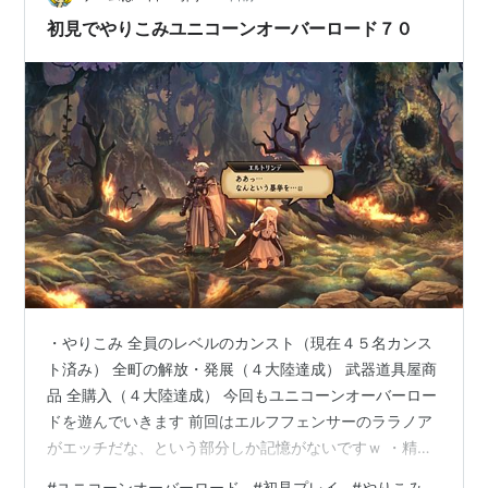
初見でやりこみユニコーンオーバーロード７０
・やりこみ 全員のレベルのカンスト（現在４５名カンス
ト済み） 全町の解放・発展（４大陸達成） 武器道具屋商
品 全購入（４大陸達成） 今回もユニコーンオーバーロー
ドを遊んでいきます 前回はエルフフェンサーのララノア
がエッチだな、という部分しか記憶がないですｗ ・精霊
の森の神樹 移動範囲が制限されて探索ができないので、
#
ユニコーンオーバーロード
#
初見プレイ
#
やりこみ