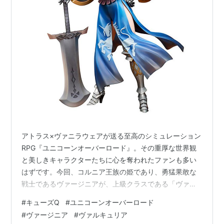
アトラス×ヴァニラウェアが送る至高のシミュレーション
RPG『ユニコーンオーバーロード』。その重厚な世界観
と美しきキャラクターたちに心を奪われたファンも多い
はずです。今回、コルニア王族の姫であり、勇猛果敢な
戦士であるヴァージニアが、上級クラスである「ヴァル
キュリア」の姿で待望のスケールフィギュア化を果たし
#
キューズQ
#
ユニコーンオーバーロード
ました！ メーカーは圧倒的な造形力とクオリティでファ
#
ヴァージニア
#
ヴァルキュリア
ンから絶大な信頼を寄せるキューズQ。凛とした佇まいの