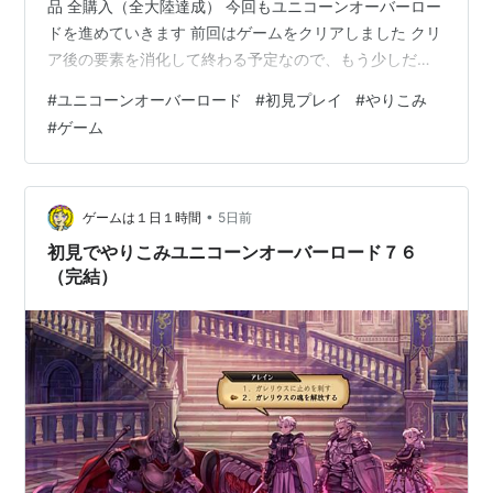
品 全購入（全大陸達成） 今回もユニコーンオーバーロー
ドを進めていきます 前回はゲームをクリアしました クリ
ア後の要素を消化して終わる予定なので、もう少しだけ
お付き合いくださいませ とりあえず王城の周りを探索で
#
ユニコーンオーバーロード
#
初見プレイ
#
やりこみ
きたので、それで地図を１００％にしました クリア後に
#
ゲーム
仲間キャラから激励の言葉をもらえるのですが、会話だ
けなのでカットしますｗ
•
ゲームは１日１時間
5日前
初見でやりこみユニコーンオーバーロード７６
（完結）