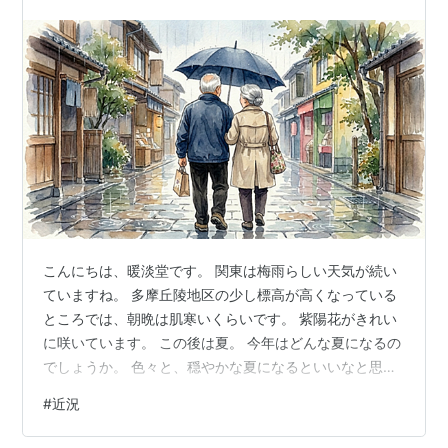
こんにちは、暖淡堂です。 関東は梅雨らしい天気が続い
ていますね。 多摩丘陵地区の少し標高が高くなっている
ところでは、朝晩は肌寒いくらいです。 紫陽花がきれい
に咲いています。 この後は夏。 今年はどんな夏になるの
でしょうか。 色々と、穏やかな夏になるといいなと思い
ます。 最近は、これからの暮らしのことを考える時間が
#
近況
増えてきていて。 その理由は、病院に入院中の父の様子
が、このところ急に変わってきていると母から連絡を受