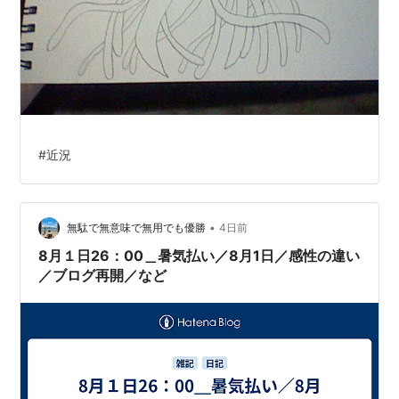
#
近況
•
無駄で無意味で無用でも優勝
4日前
8月１日26：00＿暑気払い／8月1日／感性の違い
／ブログ再開／など