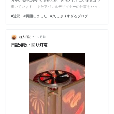
方がいるかは分かりませんが、近況としてはいま東京で
働いています。 またアパレルデザイナーの仕事をやって
いるのですが、毎日忙しくて大変なことになっていま
#
近況
#
再開しました
#
久しぶりすぎるブログ
す。 疲れ果てて21時に寝ることもしばしば…。 このブロ
グでは散々働きたくね〜〜と言い募っており、それは今
も変わらず本当に働きたくね〜〜と思っていますが、し
•
ばらく休んでから、それでも生活をやっていく必要があ
超人日記
1ヶ月前
るな…と思い直し、一旦魂の自由よりもやっていくこと
日記短歌・回り灯篭
を優先した結果です。 お金がないと魂も休…