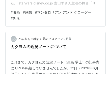
た。 starwars.disney.co.jp 吉田羊さん主演の舞台「リチ
ャード3世」のチケを抑えていたのですが、お腹が痛くて
#
映画
#
感想
#
マンダロリアン アンド グローグー
電車に乗れず。断念して近所の映画館へ向かいました。
#
近況
そこでやっていたのがこちら、「スター・ウォーズ マン
ダロリアン＆グローグー」。 スターウォーズシリーズは
大学生時代に観ていましたが、すでに忘れていることに
気づいた。まじで内容、一切覚えてないです。当然マン
•
小説家を自称する男のブログ
2ヶ月前
ダロリアンシリー…
カクヨムの近況ノートについて