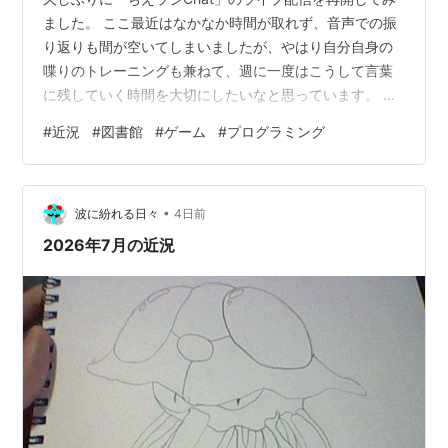
ました。 ここ最近はなかなか時間が取れず、音声での振
り返りも間が空いてしまいましたが、やはり自分自身の
喋りのトレーニングも兼ねて、週に一度はこうして言葉
に残していく時間を大切にしたいなと思っています。 今
回は、最近の活動や考えていることについて、30分ほど
#
近況
#
図書館
#
ゲーム
#
プログラミング
お話しした内容をまとめてみました。 図書館とゲームの
関わり 最近、Discord上で「図書館とゲーム部」という
団体の皆さんと、ゲームを遊ぶ機会がありました。 図書
•
館総合展というイベントの一環でもあるのですが、図書
波に紛れる日々
4日前
館とゲーム部という図書館でゲームを扱うための検討グ
2026年7月の近況
ループがあります。そのグルー…