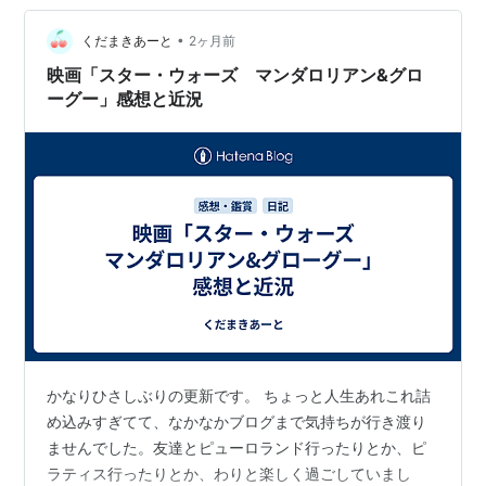
けたことで。 父は、北海道の病院に入院していて、関東
•
在住の自分は、なかなか見舞いにいけません。 それで、
くだまきあーと
2ヶ月前
父の顔を見るたびに、「もうこれが最後かもしれない
映画「スター・ウォーズ マンダロリアン&グロ
な」と思うようにしていました。 …
ーグー」感想と近況
かなりひさしぶりの更新です。 ちょっと人生あれこれ詰
め込みすぎてて、なかなかブログまで気持ちが行き渡り
ませんでした。友達とピューロランド行ったりとか、ピ
ラティス行ったりとか、わりと楽しく過ごしていまし