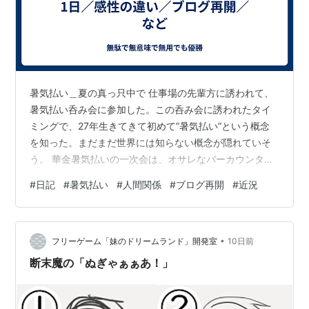
暑気払い＿夏の真っ只中で 仕事場の先輩方に誘われて、
暑気払い呑み会に参加した。この呑み会に誘われたタイ
ミングで、27年生きてきて初めて”暑気払い”という概念
を知った。まだまだ世界には知らない概念が隠れていそ
う。 華金暑気払いの一次会は、オサレなバーカウンター
のあるレストランみたいな店。おしゃれコース料理が手
#
日記
#
暑気払い
#
人間関係
#
ブログ再開
#
近況
ごろな価格で楽しめつつ、多種多様なお酒を飲めた。基
本的にお酒が強くないので、呑み会の時は適度にバラン
スをとって飲むことを心掛けている。飲んでないなぁみ
•
たいな空気にならない程度には飲みつつ、眠くなったり
フリーゲーム「妹のドリームランド」開発室
10日前
コミュニケーションが雑になるほど一気には飲まない。
断末魔の「ぬぎゃぁぁあ！」
27年生きてきて身につけた処世術である。 …