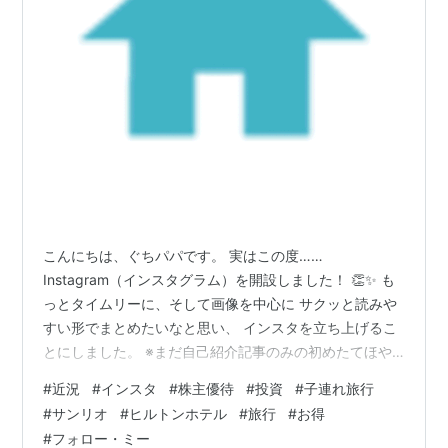
こんにちは、ぐちパパです。 実はこの度……
Instagram（インスタグラム）を開設しました！ 👏✨ も
っとタイムリーに、そして画像を中心に サクッと読みや
すい形でまとめたいなと思い、 インスタを立ち上げるこ
とにしました。 ※まだ自己紹介記事のみの初めたてほや
ほやですが。 そして ✈️ 我が家の近況＆お得旅の予定！
#
近況
#
インスタ
#
株主優待
#
投資
#
子連れ旅行
最近の我が家のお得活動・旅行計画をちょこっとシェ
#
サンリオ
#
ヒルトンホテル
#
旅行
#
お得
ア！ ① 冬に「ヒルトンホテル」宿泊を計画中！ 現在、
#
フォロー・ミー
ポイ活＆宿泊のためにコツコツとヒルトンカードを利用