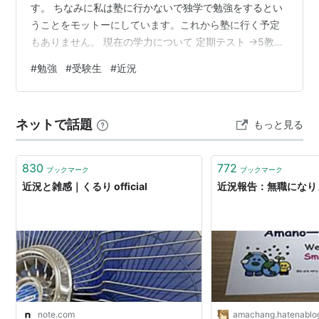
す。 ちなみに私は塾に行かないで独学で勉強をするとい
うことをモットーにしています。これから塾に行く予定
もありません。 現在の学力について 定期テスト →5教科
最高469(1年学年末)、3教科最高291(3年一学期中間)
#
勉強
#
受験生
#
近況
数、英100点経験あり、数理学年1位経験あり（同率1位で
はない） 実力テスト →3教科偏差値71、5教科偏差値
69（数100点経験あり、理偏差値ほぼ76） 模試 →3教
ネットで話題
もっと見る
科、5教科ともに偏差値71 早慶、GMARCH附属B判定 検
定 →数検2級、英検及び漢検準2級 数検は準1級受験…
830
772
ブックマーク
ブックマーク
近況と雑感｜くるり official
近況報告：無職になりまし
note.com
amachang.hatenablo