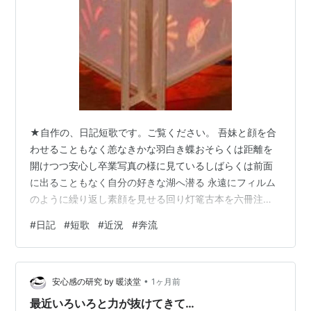
★自作の、日記短歌です。ご覧ください。 吾妹と顔を合
わせることもなく恙なきかな羽白き蝶おそらくは距離を
開けつつ安心し卒業写真の様に見ているしばらくは前面
に出ることもなく自分の好きな湖へ潜る 永遠にフィルム
のように繰り返し素顔を見せる回り灯篭古本を六冊注文
してみたら配送番号夢にまで見るＣＤや読書の途中ふと
#
日記
#
短歌
#
近況
#
奔流
気づく流れ続ける霊性の音
•
安心感の研究 by 暖淡堂
1ヶ月前
最近いろいろと力が抜けてきて…