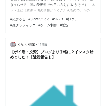
ぎゃらせる」等の受動態での用い方をする うそです。 ネ
ット上には真偽不明の情報がたくさんあるので、うのみ
にしないようにしましょう。 私が勝手にボス撃破時のイ
#
ぬぎゃる
#
SRPGStudio
#
SRPG
#
顔グラ
ベント制作作業を「ぬぎゃああ」打ち込んでいると、呼
#
顔グラフィック
#
ゲーム制作
#
近況
んでいるだけです。何かの機会があれば、
「RPGMakerGuild」で「ぬぎゃる」と言っている人が私
の他にもいるか聞いてみようと思います。 断末魔として
一般的だろうと思っているのですが、具体例を上げろと
•
ぐちパパ日記
12日前
言われても思いつきません。 似たような言…
【ポイ活・投資】ブログより手軽に？インスタ始
めました！【近況報告も】