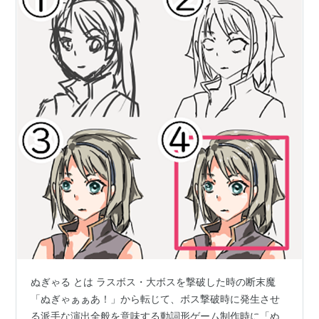
ぬぎゃる とは ラスボス・大ボスを撃破した時の断末魔
「ぬぎゃぁぁあ！」から転じて、ボス撃破時に発生させ
る派手な演出全般を意味する動詞形ゲーム制作時に「ぬ