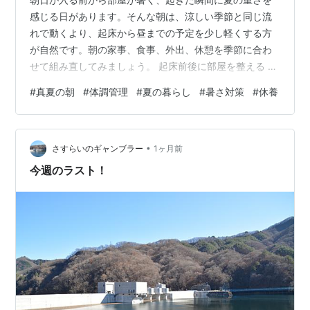
感じる日があります。そんな朝は、涼しい季節と同じ流
れで動くより、起床から昼までの予定を少し軽くする方
が自然です。朝の家事、食事、外出、休憩を季節に合わ
せて組み直してみましょう。 起床前後に部屋を整える 可
能であれば、起きる少し前から冷房や扇風機を使い、寝
#
真夏の朝
#
体調管理
#
夏の暮らし
#
暑さ対策
#
休養
室の熱や湿気を調整します。起床後は日差しの強い窓へ
カーテンを使い、過ごしやすい部屋へ移ります。冷風が
直接当たり続けないよう、風向きや寝具も確認します。
•
朝の一杯を習慣にする 起きたら水分を取り、朝食や身支
さすらいのギャンブラー
1ヶ月前
度の前後にも少しずつ飲みます。台所や食卓の目につく
今週のラスト！
場所へ飲み物を置くと、忘れにくくなります。…