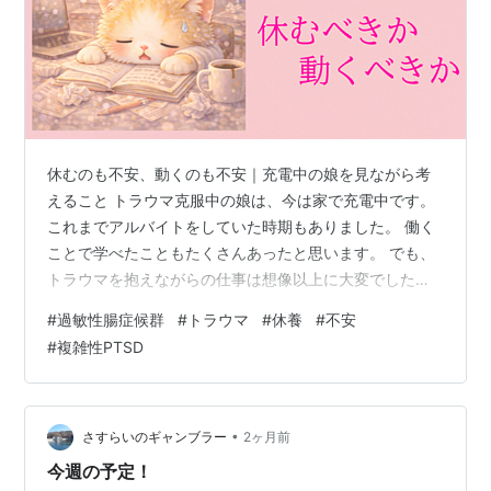
休むのも不安、動くのも不安｜充電中の娘を見ながら考
えること トラウマ克服中の娘は、今は家で充電中です。
これまでアルバイトをしていた時期もありました。 働く
ことで学べたこともたくさんあったと思います。 でも、
トラウマを抱えながらの仕事は想像以上に大変でした。
仕事そのものの疲れだけではなく、人間関係や責任、周
#
過敏性腸症候群
#
トラウマ
#
休養
#
不安
りの目など、さまざまなストレスも加わります。 娘は頑
#
複雑性PTSD
張っていましたが、そのたびに苦しくなり、私も一緒に
振り回されることが少なくありませんでした。 何もしな
いと、それはそれで不安になる ここ数か月は、比較的ゆ
っくり過ごしています。 好きな時に起きて、好きなこと
•
さすらいのギャンブラー
2ヶ月前
をして、無理をしない生活です。 …
今週の予定！