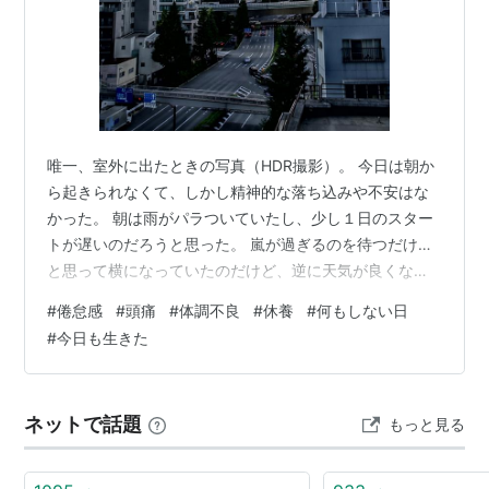
唯一、室外に出たときの写真（HDR撮影）。 今日は朝か
ら起きられなくて、しかし精神的な落ち込みや不安はな
かった。 朝は雨がパラついていたし、少し１日のスター
トが遅いのだろうと思った。 嵐が過ぎるのを待つだけ…
と思って横になっていたのだけど、逆に天気が良くなっ
たら頭痛が。 結局、今日は他人に会う予定がなく平日に
#
倦怠感
#
頭痛
#
体調不良
#
休養
#
何もしない日
外出もできたのに、無為に布団の上で１日を過ごした。
#
今日も生きた
ランキングサイトに参加しております。バナーをクリッ
クしていただけると投票されます。
ネットで話題
もっと見る