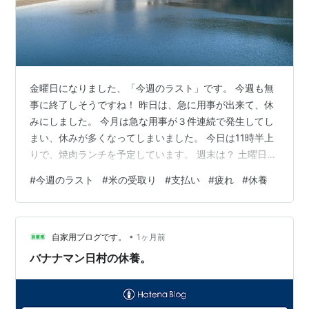
金曜日になりました、「今週のラスト」です。 今週も無
事に終了しそうですね！ 昨日は、急に用事が出来て、休
みにしました。 今月は急な用事が３件連続で発生してし
まい、休みが多くなってしまいました。 今日は11時半上
りで、焼肉ランチを予定しています。 週末は？ 土曜日は
「米の受取り」で友人宅へ行ってきます。 米の受取りと
#
今週のラスト
#
米の受取り
#
支払い
#
疲れ
#
休養
追加分（1袋、30キロ）の支払いもしてきます。 日曜日
は？ 今の所特になしですね！ 先週は2日連続で、3時間ず
つ草刈りをして、非常に疲れたので、休養します。 では
•
「今週のラスト」行ってきます！ ランキング参加中goo
自家用ブログです。
1ヶ月前
からきました ランキング参加中2025年開設ブログ ラン
バナナマン日村の休養。
キング参加中…