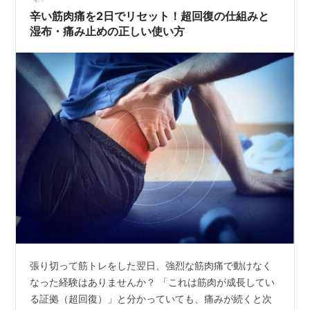
楽部の上島竜兵の自殺が思い出されるからです。…
辛い筋肉痛を2日でリセット！超回復の仕組みと
湿布・痛み止めの正しい使い方
張り切って筋トレをした翌日、強烈な筋肉痛で動けなく
なった経験はありませんか？ 「これは筋肉が成長してい
る証拠（超回復）」と分かっていても、痛みが続くと次