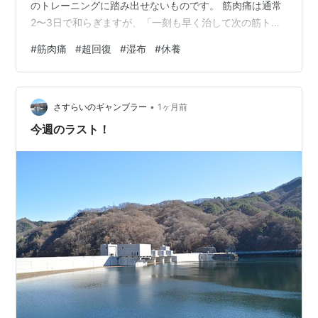
のトレーニングに踏み出せないものです。 筋肉痛は通常
2〜3日で和らぎますが、「一刻も早く治して次の筋トレ
に励みたい」というのが本音ではないでしょうか。 そこ
#
筋肉痛
#
超回復
#
湿布
#
休養
で本記事では、効率よく筋肉痛をケアして2日間でリセッ
トする方法や、超回復を促す正しいアプローチを分かり
やすく解説します。 あわせて、湿布や痛み止めの効果、
•
次からの筋肉痛を予防するコツもご紹介します。 ***目次
さすらいのギャンブラー
1ヶ月前
*** 筋肉痛を二日で治すには？筋トレ後の超回復を助ける
今週のラスト！
方法 そもそも筋肉痛とは？…