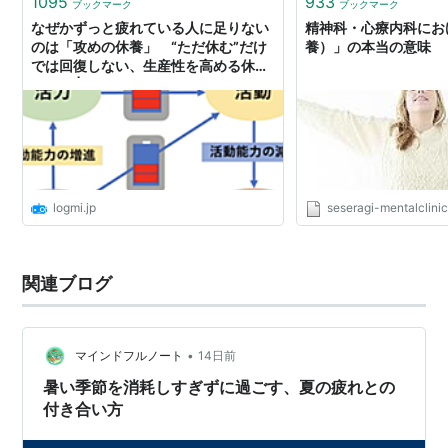
1095
933
ブックマーク
ブックマーク
なぜかずっと疲れている人に足りない
精神科・心療内科にお
のは「攻めの休養」 “ただ休む”だけ
養）」の本当の意味
では回復しない、生産性を高める休養
のコツ | ログミーBusiness
logmi.jp
seseragi-mentalclini
関連ブログ
•
マインドフルノート
14日前
暑い季節を消耗しすぎずに過ごす、夏の疲れとの
付き合い方