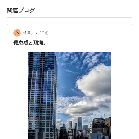
関連ブログ
•
遺書。
2日前
倦怠感と頭痛。