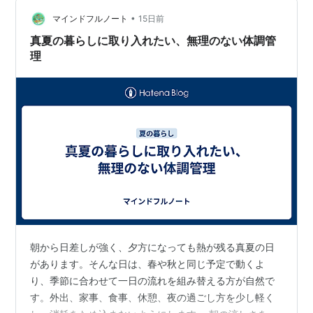
の情報を確認し、体調が優れない日は延期する柔軟さも
大切です。 帰宅後のひと休みを先にする 家へ着くと、洗
•
マインドフルノート
15日前
濯や夕食の準備をすぐ始めたくなりますが、まず…
真夏の暮らしに取り入れたい、無理のない体調管
理
朝から日差しが強く、夕方になっても熱が残る真夏の日
があります。そんな日は、春や秋と同じ予定で動くよ
り、季節に合わせて一日の流れを組み替える方が自然で
す。外出、家事、食事、休憩、夜の過ごし方を少し軽く