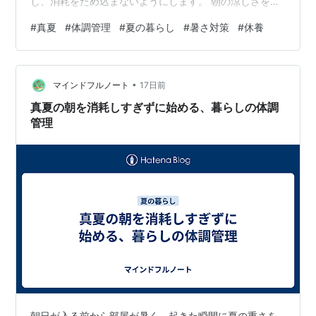
し、消耗をため込まないようにします。 朝の涼しさを使
う 洗濯、買い物、散歩などは、可能であれば気温が上が
#
真夏
#
体調管理
#
夏の暮らし
#
暑さ対策
#
休養
る前に済ませます。ただし、涼しい時間だからと予定を
詰め込まず、作業の合間に水分と休憩を入れます。日中
へ持ち越しても困らないことは、夕方や翌日へ回しまし
•
ょう。 昼は家の中を涼しく保つ 日差しの強い窓はカーテ
マインドフルノート
17日前
ンで遮り、冷房や扇風機を使って空気を動かします。家
真夏の朝を消耗しすぎずに始める、暮らしの体調
の中でも暑い部屋へ長くいないよう、比較的涼し…
管理
朝日が入る前から部屋が暑く、起きた瞬間に夏の重さを