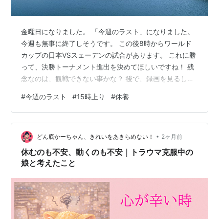
金曜日になりました。 「今週のラスト」になりました。
今週も無事に終了しそうです。 この後8時からワールド
カップの日本VSスェーデンの試合があります。 これに勝
って、決勝トーナメント進出を決めてほしいですね！ 残
念なのは、観戦できない事かな？ 後で、録画を見るしか
ないか！ 今日は15時上りです。 特に予定はないのです
#
今週のラスト
#
15時上り
#
休養
が．． 給料も出たので、ランチでも行くかな？ 週末は？
いまの所予定はなしなので、しっかりと休養します。 で
は「今週ののラスト」行ってきます！ ランキング参加中
•
gooからきました ランキング参加中2025年開設ブログ ラ
どん底かーちゃん、きれいをあきらめない！
2ヶ月前
ンキング参加中毎日ブログ ランキング参加中雑談・日記
休むのも不安、動くのも不安｜トラウマ克服中の
を書きたい…
娘と考えたこと