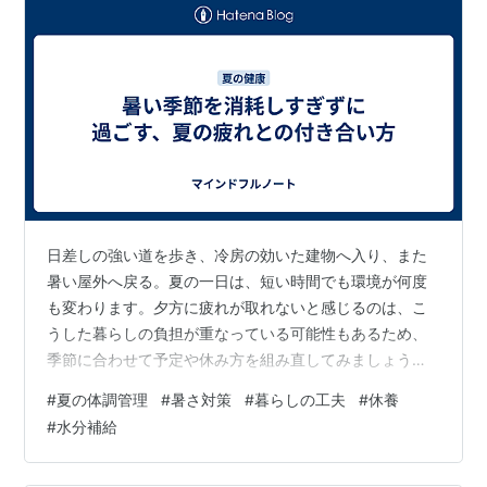
日差しの強い道を歩き、冷房の効いた建物へ入り、また
暑い屋外へ戻る。夏の一日は、短い時間でも環境が何度
も変わります。夕方に疲れが取れないと感じるのは、こ
うした暮らしの負担が重なっている可能性もあるため、
季節に合わせて予定や休み方を組み直してみましょう。
夏時間の予定に切り替える 買い物や散歩など時間を動か
#
夏の体調管理
#
暑さ対策
#
暮らしの工夫
#
休養
せる用事は、比較的涼しい朝や夕方へ移します。暑い時
#
水分補給
間帯に外出する場合は、一度に用事を済ませようとせ
ず、休憩できる場所を途中に入れましょう。天気や暑さ