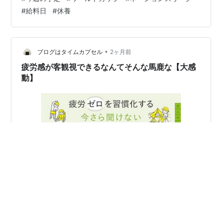
ンダで、得点で日本より１点上回っています。 勝点、得
#
給料日
#
休養
失点は同じです。 お互い、次戦の結果で決まりそうです
が、どうなるかな？ 1位通過でいきたい所ですが、かなり
むずかしい状況みたいかな？ ネーションズリーグも、男
女とも好調で、期待できそうですが？ さて今週は？26日
•
ブログはタイムカプセル
2ヶ月前
金曜日が12時半上りです…
疲労感が客観視できるなんてそんな馬鹿な【大感
動】