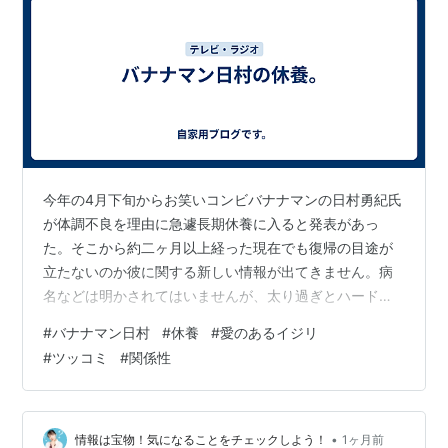
今年の4月下旬からお笑いコンビバナナマンの日村勇紀氏
が体調不良を理由に急遽長期休養に入ると発表があっ
た。そこから約二ヶ月以上経った現在でも復帰の目途が
立たないのか彼に関する新しい情報が出てきません。病
名などは明かされてはいませんが、太り過ぎとハードな
仕事のスケジュールが原因ではないかとどこからともな
#
バナナマン日村
#
休養
#
愛のあるイジリ
く囁かれています。 私は特にバナナマンは好きで無いし
#
ツッコミ
#
関係性
興味も無いのだが、この日村の休養は単なる太りすぎで
は無く、少し難しい事情を含んでいると推測している。
つまり皆が思うよりも日村の症状は悪いのではと心配し
ている。 そう考えるのはコロナ禍中にあったダチョウ倶
•
情報は宝物！気になることをチェックしよう！
1ヶ月前