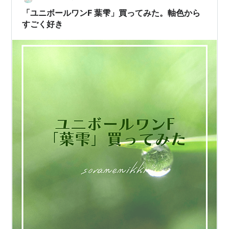
のがこのペンです。三菱鉛筆株式会社の「ユニボールワ
「ユニボールワンF 葉雫」買ってみた。軸色から
ン…
すごく好き