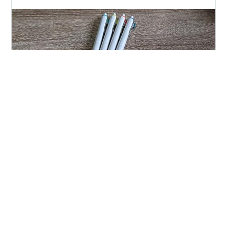
コツをインスタグラムで…
皆さんこんにちは(^^) ori（オリ）です。 今回はuniさんか
ら新しく出た 「uni-ball one F」という商品を紹介しま
す。 正直書いてみてかなりオススメだと思ったので紹介
していきます。 まずは見た目から 元々、uni-ball oneと
いうペンの上位互換になっています。 見た目はあまり変
わってないですが、 ところところ変化しているところも
#
文房具
#
ユニボールワン
#
ボールペン
あります。 まず、ラバーがなくなりました。 個人的には
#
ユニボールワンF
汚れなかったり劣化しないのでいいと思います。 そし