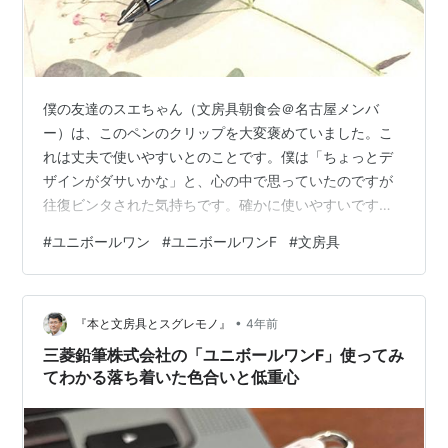
僕の友達のスエちゃん（文房具朝食会＠名古屋メンバ
ー）は、このペンのクリップを大変褒めていました。こ
れは丈夫で使いやすいとのことです。僕は「ちょっとデ
ザインがダサいかな」と、心の中で思っていたのですが
往復ビンタされた気持ちです。確かに使いやすいです
ね。プラスチックでないから割れないしね。そんな「ユ
#
ユニボールワン
#
ユニボールワンF
#
文房具
ニボール ワン」シリーズの特徴あるクリップがアクセン
トカラーになった新軸色が発売になりました。文房具好
きの人なら、知ってますよね。「ユニボール ワン F」の
•
シンプルで洗練されたデザインを生かした遊び心のある
『本と文房具とスグレモノ』
4年前
カラーリング。良いですね。そこに加えて、日常にさり
三菱鉛筆株式会社の「ユニボールワンF」使ってみ
げなく自分らしさを取り込むことができる主張する筆…
てわかる落ち着いた色合いと低重心