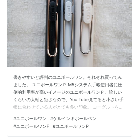
書きやすいと評判のユニボールワン。それぞれ買ってみ
ました。 ユニボールワンＰ M5システム手帳使用者に圧
倒的利用率が高いイメージのユニボールワンＰ。珍しい
くらいの太軸と短さなので、You Tube見てると小さい手
帳に合わせている人がとても多い印象。 ヨーグルトを買
いました。550円。Ｐは全部ソフトな色合いの印象。黒
#
ユニボールワン
#
ゲルインキボールペン
軸などは無かった。一番無難なヨーグルト。名称は他に
#
ユニボールワンF
#
ユニボールワンP
もコーヒーやみかん、ソーダなど可愛らしい感じ。 ロー
ズゴールドVer.のヨーグルトも良いかなと思ったんだけ