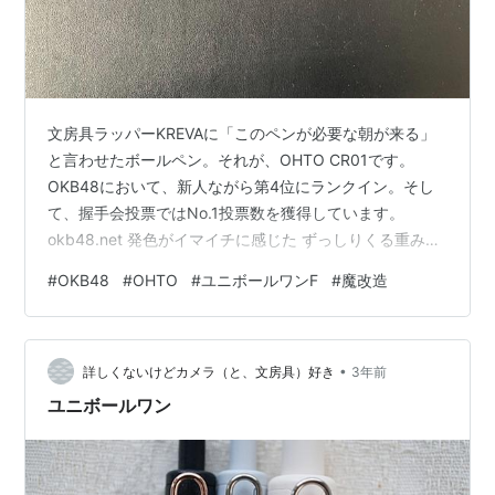
文房具ラッパーKREVAに「このペンが必要な朝が来る」
と言わせたボールペン。それが、OHTO CR01です。
OKB48において、新人ながら第4位にランクイン。そし
て、握手会投票ではNo.1投票数を獲得しています。
okb48.net 発色がイマイチに感じた ずっしりくる重みと
デザインが良くて、到着してから2日ぐらい使用していま
#
OKB48
#
OHTO
#
ユニボールワンF
#
魔改造
した。 書きやすい一方、発色が気になり始めました。水
性ボールペンだからなのか、黒色が薄く感じてしまうの
です。また、インクの乾きが遅くて、書いた後に指を載
•
せたりすると文字が滲んでしまうのです。 それまでユニ
詳しくないけどカメラ（と、文房具）好き
3年前
ボールワンFを使用していました。ユニボールワンFが使
ユニボールワン
用しているユニ…