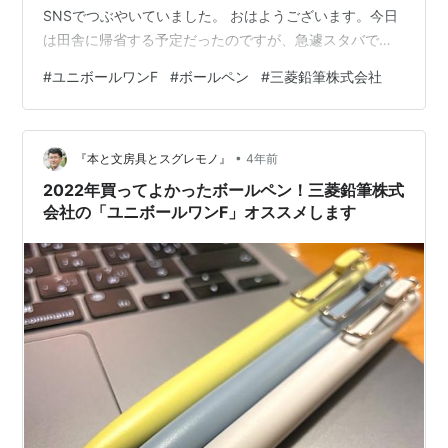
SNSでつぶやいていました。 おはようございます。今日
は田舎に帰省する予定だったのですが、急遽スタバでの
んびりしています。ブログを書き直してます 元旦はバタ
#
ユニボールワンF
#
ボールペン
#
三菱鉛筆株式会社
バタしましたが、良かったことを3つ紹介しますね。久し
ぶりの #3good です。 ①長女からお年玉をいただきま
したお年玉。こんなに貰って良いのか？というくらい入
•
っていたので、半分返そうと思ってます。②本好きの次
『本と文房具とスグレモノ』
4年前
女とビブリオバトル。彼女はビジネス書を全否定してい
2022年買ってよかったボールペン！三菱鉛筆株式
るけどミステリーの好みは合…
会社の「ユニボールワンF」オススメします