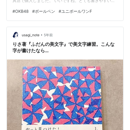
具店で購入しました。 いいですね。とても書きやすいペ
ンです。0.38mmと細いペン先を初めて使用しました
#
OKB48
#
ボールペン
#
ユニボールワンF
が、カリカリした書き味が良いです。 三菱鉛筆 ユニボー
ルワンフィール ブラック三菱鉛筆(Mitsubishi
Pencil)Amazon 次は0.5mmを購入したいところ。 ちなみ
•
に、総選挙は投票済みです。もちろん、私の清き一票は
usagi_note
5年前
ユニボールワンFに投票してます。 okb48.net ちな…
りさ著『ふだんの美文字』で美文字練習。こんな
字が書けたなら…