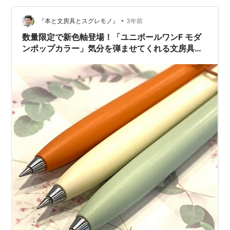
ど、在庫無かったのと300円ほとお高くなってしまうの
で諦め。 ユニボールワンＦ 無垢のグレー、330円。 公式
•
『本と文房具とスグレモノ』
3年前
サイトより こちら…
数量限定で新色軸登場！「ユニボールワンF モダ
ンポップカラー」気分を弾ませてくれる文房具で
す