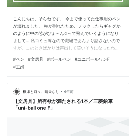
こんにちは、そらねです。 今まで使ってた仕事用のペン
が壊れました。 軸が割れたため、ノックしたらギャグか
のように中の芯がぴょ～ん✩って飛んでいくようになり
まして… 私コミュ障なので職場であんまり話さないので
すが、このときばかりは声出して笑いそうになったわ。
笑いながらも大切なペンが破損してちょっとショック…
#
ペン
#
文房具
#
ボールペン
#
ユニボールワンF
残念だけど使えなくなってしまったので、久しぶりに新
#
主婦
しいボールペンを買いました。 マニアではないものの、
文房具が好きなので、新しいペンとかを買うとそれだけ
で仕事頑張れそうな気がします。（ちょっとだけね） 新
しく購入したのは「ユニボールワンF」っていう三菱鉛筆
•
根津と時々、晴天なり
4年前
さんのボールペンです。 ユニボール…
【文房具】所有欲が満たされる1本／三菱鉛筆
「uni-ball one F」