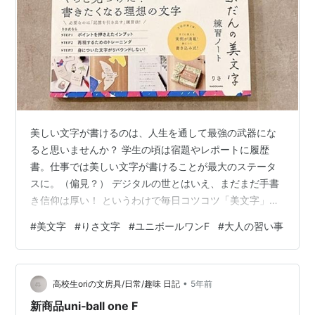
美しい文字が書けるのは、人生を通して最強の武器にな
ると思いませんか？ 学生の頃は宿題やレポートに履歴
書。仕事では美しい文字が書けることが最大のステータ
スに。（偏見？） デジタルの世とはいえ、まだまだ手書
き信仰は厚い！ というわけで毎日コツコツ「美文字」の
練習はじめました。 美文字レッスンのツール テキスト
#
美文字
#
りさ文字
#
ユニボールワンF
#
大人の習い事
ノート ペン 練習をはじめて起こった変化 おわりに 美文
字レッスンのツール 練習をはじめるにあたって、用意す
るものは3つ。 テキスト ノート ペン テキスト テキスト
•
は、りささんの『ふだんの美文字練習ノート』を選びま
高校生oriの文房具/日常/趣味 日記
5年前
した。 りさ:手書き文字と美しく書くためのちょっとした
新商品uni‐ball one F