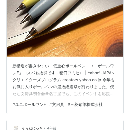
新構造が書きやすい！低重心ボールペン「ユニボールワ
ンF」コスパも抜群です - 猪口フミヒロ | Yahoo! JAPAN
クリエイターズプログラム creators.yahoo.co.jp 今年も
お気に入りボールペンの選抜総選挙が終わりました。僕
たち文房具朝食会＠名古屋でも、このイベントを応援し
ています。今年は一宮市の三八屋さんで開催させていた
#
ユニボールワンF
#
文房具
#
三菱鉛筆株式会社
だきました。2日間開催で投票してくださった皆さん、あ
りがとうございました。投票する前に、参加者の皆さん
にはどのボールペンが良かったのかプレゼンしていただ
•
くのですが、声をそろえて良かったと反応してくださる
そらねにっき
4年前