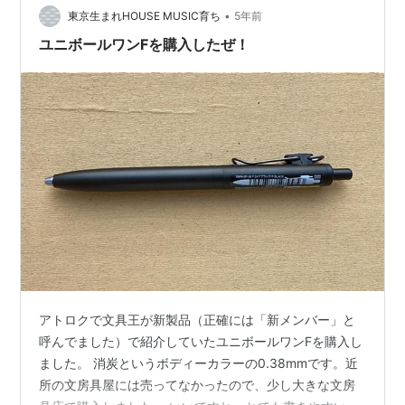
•
い戦いを繰り広げておりまして、現在のところはノート
東京生まれHOUSE MUSIC育ち
5年前
に軍配が上がりそうで、なのでノートを使っています。
ユニボールワンFを購入したぜ！
今日は「スンデ」を調べました。スンデっ…
アトロクで文具王が新製品（正確には「新メンバー」と
呼んでました）で紹介していたユニボールワンFを購入し
ました。 消炭というボディーカラーの0.38mmです。近
所の文房具屋には売ってなかったので、少し大きな文房