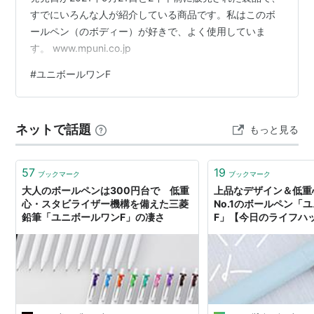
すでにいろんな人が紹介している商品です。私はこのボ
ールペン（のボディー）が好きで、よく使用していま
す。 www.mpuni.co.jp
#
ユニボールワンF
ネットで話題
もっと見る
57
19
ブックマーク
ブックマーク
大人のボールペンは300円台で 低重
上品なデザイン＆低重
心・スタビライザー機構を備えた三菱
No.1のボールペン「
鉛筆「ユニボールワンF」の凄さ
F」【今日のライフハッ
イフハッカー・ジャパ