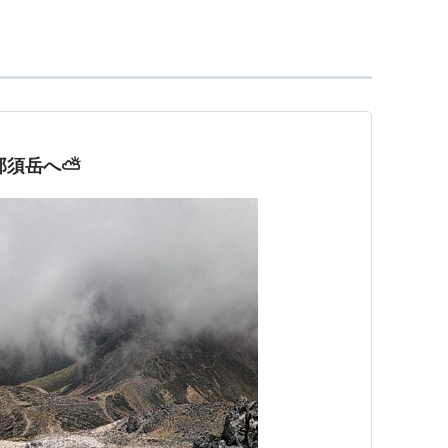
那須岳へ⛅