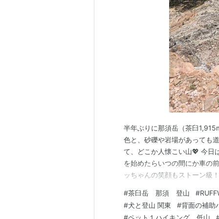
半年ぶりに那須岳（茶臼1,91
色と、砂礫や岩場があっても道
て、どこか人懐こい山💖 今
を始めたらいつの間にか車の前で
ッちゃんの笑顔もストーン級！
雲、そのうちガスが流れてき
#
茶臼岳 那須 登山
#
RUF
た🤗 でも、風はなくて、暑
#
犬と登山 関東
#
背面の補助
景色に、今日もたっぷり癒されま
#
ペット１ハイキング 低山