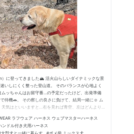
5m）に登ってきました🏔️ 活火山らしいダイナミックな景
迷いしにくく整った登山道。 そのバランスが心地よく
日はムッちゃんはお留守番…の予定だったけど、出発準備
待機🚗。 その察しの良さに負けて、結局一緒に☺️ ム
 天気はといいますと…右を見れば青空、左はどんより
たり…ころころ表情を変える、なんとも愉快な空模様でし
FWEAR ラフウェア ハーネス ウェブマスターハーネス
すぎず寒すぎず、歩くにはちょうどいい日。 静かで雄大な
ハンドル付き犬用ハーネス
した🍃 あ…
#
大型犬と一緒に暮らす
#
ポメ柴 ミックス犬