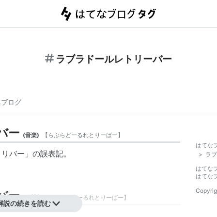
ラブラドールレトリーバー
連ブログ
バー
(
音楽
)
【
らぶらどーるれとりーばー
】
はてな
トリバー
」の誤表記。
>
ラブ
はてな
はてな
Copyrig
バー
(
動植物
)
【
らぶらどーるれとりーばー
】
解説の続きを読む