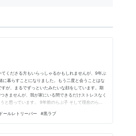
いてくださる方もいらっしゃるかもしれませんが、9年ぶ
一緒に暮らすことになりました。もう二度と会うことはな
ですが、まるでずっといたみたいな顔をしています。期
がつきませんが、我が家にいる間できるだけストレスなく
うと思っています。 9年前のらぶ子 そして現在のらぶ
。 長旅だったはずなのに、らぶ子はなんだかひとりで盛
ドールレトリーバー
#
黒ラブ
です。 gooblog閉鎖に伴いこちらへお引越しをいた
どうぞよろし…