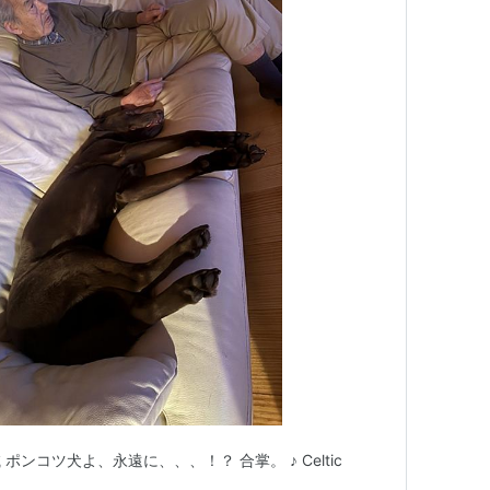
ンコツ犬よ、永遠に、、、！？ 合掌。 ♪ Celtic