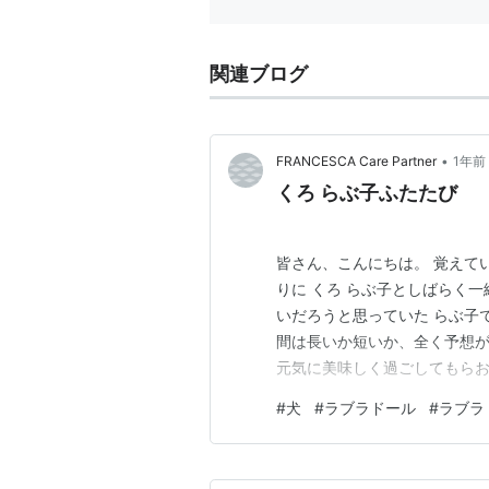
関連ブログ
•
FRANCESCA Care Partner
1年前
くろ らぶ子ふたたび
皆さん、こんにちは。 覚えて
りに くろ らぶ子としばらく
いだろうと思っていた らぶ子
間は長いか短いか、全く予想
元気に美味しく過ごしてもらお
子 顔に白いものが増えました
#
犬
#
ラブラドール
#
ラブラ
り上がることもできるくらい元気
します。お引越し後も引き続き