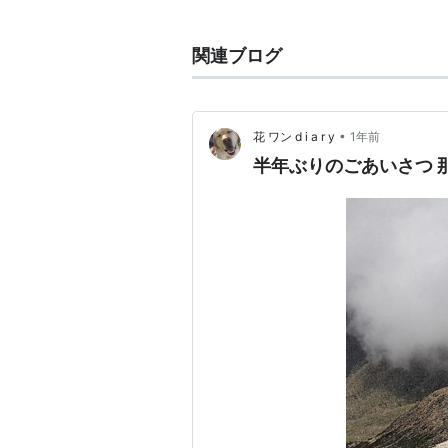
関連ブログ
•
花 ワン d i a r y
1年前
半年ぶりのごあいさつ 