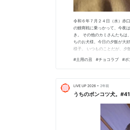
令和６年７月２４日（水）赤口
の鰻商戦に乗っかって、今夜は
き。 その他のカミさんたちは
ちのお犬様。今日の夕飯が大
様子。 いつものことだが、夕
強食の世界では絶対あり得ない
#
土用の丑
#
チョコラブ
#
ポ
のないキミのその生き方、ほんと、ワ
Got It All
•
LIVE UP 2026
2年前
うちのポンコツ犬。#41