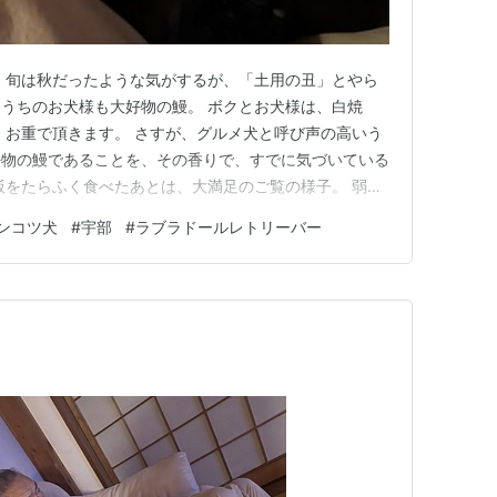
 旬は秋だったような気がするが、「土用の丑」とやら
うちのお犬様も大好物の鰻。 ボクとお犬様は、白焼
、お重で頂きます。 さすが、グルメ犬と呼び声の高いう
好物の鰻であることを、その香りで、すでに気づいている
飯をたらふく食べたあとは、大満足のご覧の様子。 弱肉
、ヘソ天のポンコツスタイルで爆睡。 まったく緊張感
ンコツ犬
#
宇部
#
ラブラドールレトリーバー
ンコとしてどうかと思うよ。笑 ♪ The Jets - You