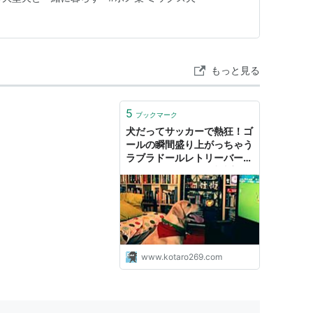
もっと見る
5
ブックマーク
犬だってサッカーで熱狂！ゴ
ールの瞬間盛り上がっちゃう
ラブラドールレトリーバー犬
のセヴェラちゃん : 小太郎ぶ
ろぐ
www.kotaro269.com