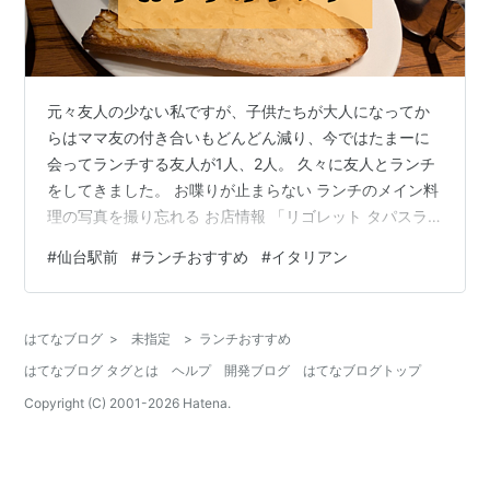
元々友人の少ない私ですが、子供たちが大人になってか
らはママ友の付き合いもどんどん減り、今ではたまーに
会ってランチする友人が1人、2人。 久々に友人とランチ
をしてきました。 お喋りが止まらない ランチのメイン料
理の写真を撮り忘れる お店情報 「リゴレット タパスラ
ウンジ」 まとめ お喋りが止まらない お互い久しぶりに
#
仙台駅前
#
ランチおすすめ
#
イタリアン
会うので、近況報告から始まり旅行に行った話や高齢の
両親の話や愚痴など、話すことが多すぎてお喋りが止ま
りません。 50代、同じように体調の悩みや両親のことは
はてなブログ
>
未指定
>
ランチおすすめ
共感しすぎて話を聞いて喋って気持ちが楽になりまし
はてなブログ タグとは
ヘルプ
開発ブログ
はてなブログトップ
た。 会って人と話すのって大事だなと改めて実感。 ラン
チのメイン料理の写真を撮り忘…
Copyright (C) 2001-
2026
Hatena.