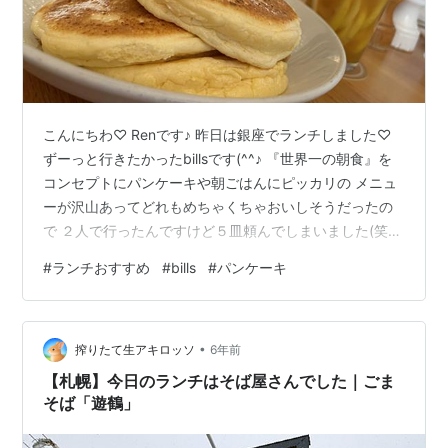
こんにちわ♡ Renです♪ 昨日は銀座でランチしました♡
ずーっと行きたかったbillsです(^^♪ 『世界一の朝食』を
コンセプトにパンケーキや朝ごはんにピッカリの メニュ
ーが沢山あってどれもめちゃくちゃおいしそうだったの
で ２人で行ったんですけど５皿頼んでしまいました(笑)
次の日の体重計にのるのが恐ろしかったのですが、、、
#
ランチおすすめ
#
bills
#
パンケーキ
(笑) でも食べたらめちゃくちゃおいしくて、本当に世界
一の朝食でした♡ 頼んだメニュー全部おいしかったんで
すけど、 リコッタパンケーキとスクランブルエッグはま
•
じで次行っても 頼みたいくらいおいしかった(^^♪ たまに
搾りたて生アキロッソ
6年前
は自分を甘やかすのもありかもです(笑)♡ 幸せでした♡
【札幌】今日のランチはそば屋さんでした｜ごま
…
そば「遊鶴」