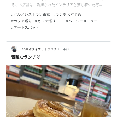
るこの店舗は、洗練されたインテリアと落ち着いた雰囲
気が魅力。ゆったりとした時間を過ごすのにぴったりの
#
グルメレストラン東京
#
ランチおすすめ
場所です。 やった～♪ 入り口そばのコーナー席に案内い
#
カフェ巡り
#
カフェ巡りスト
#
ヘルシーメニュー
ただきました。 ４名で来店。 着席するとカラトリーとお
#
デートスポット
茶をセットしていただきました。 注文はこちらのタッチ
パネルから。 最近多くなりましたね😊 メニューをチェッ
クします👀 これ見ちゃうと、飲みたいなぁ♪ 健康診断後
のランチで、会社…
•
Ren美健ダイエットブログ
3年前
素敵なランチ♡