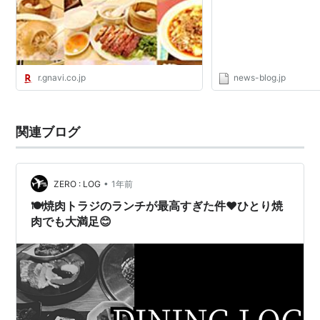
r.gnavi.co.jp
news-blog.jp
関連ブログ
•
ZERO : LOG
1年前
🍽️焼肉トラジのランチが最高すぎた件❤︎ひとり焼
肉でも大満足😊