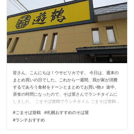
皆さん、こんにちは！ウサピリカです。 今日は、週末の
まとめ買いの日でした。これから一週間、我が家が消費
するであろう食材をドーンとまとめてお買い物♬ 途中、
昼食の時間になったので、そば屋さんでランチタイムに
しました。 ごまそば遊鶴でランチタイム ごまそば遊鶴の
店内 ごまそば遊鶴・注文の品 場所 ごまそば遊鶴でラン
#
ごまそば遊鶴
#
札幌おすすめのそば屋
チタイム 札幌で知らない人はいない、そば屋さんの「遊
#
ランチおすすめ
鶴」←ゆうづると読みます。 そば好きの我が家では、２
か月に１回くらいのペースで利用していますかね。 入口