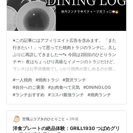
※この記事にはアフィリエイト広告を含みます。 「また
行きたい！」って思ってた焼肉トラジのランチに、久し
ぶりに再訪してきました〜🐾 今回は2回目のひとりラン
チ🍴✨ 夜はちょっぴり高級なイメージのトラジだけど、
ランチはお手頃価格でしっかり焼肉が楽しめるのが嬉し
いポイント💕今回も迷わず「焼肉御前（Sサイズ）」をチ
#
一人焼肉
#
焼肉トラジ
#
贅沢ランチ
ョイスっ！ 焼肉御前の内容はこちらっ👇 🍡今回のサプラ
#
自分へのご褒美
#
お肉食べて元気
#
DINING:LOG
イズは…つくね！ 🍨食後のアイスでほっこり♡ 焼肉御前
#
ランチおすすめ
#
コスパ最強ランチ
#
焼肉ランチ
の内容はこちらっ👇 中落カルビ・赤身ロース・豚トロ・
熟成漬け込み和牛（各2枚ずつ） ごはん（サイズ選べる
よ♪私は中サイズ） 小鉢（しぐれ煮・冷奴・キムチ・浅漬
け2種・ナムル） スープ …
•
空飛ぶコブタのひとりごと
2年前
洋食プレートの絶品体験：GRILL1930 つばめグリ