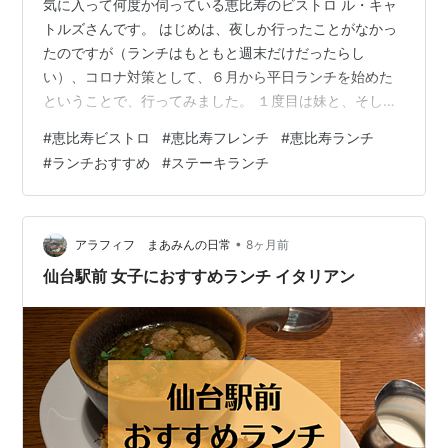
気に入って何度か伺っている恵比寿のビストロ ル・キャ
トルズさんです。 はじめは、夜しか行ったことがなかっ
たのですが（ランチはもともと週末だけだったらし
い）、コロナ対策として、６月から平日ランチを始めた
ということで、行ってみました。 １度目は妹と、そし
て、２度目は主人（板長）を連れて行ってきました！ お
#
恵比寿ビストロ
#
恵比寿フレンチ
#
恵比寿ランチ
薦め！ BISTROT14さんの平日ランチはかなりお値打ち！
#
ランチおすすめ
#
ステーキランチ
お薦めです！ ビストロ ル・キャトルズさん ランチ サラ
ダとパン メイン ドリンク 感染対策 おまけのひとり言
BISTROT14さんの平日ランチはかなりお値打ち！お薦め
です！ ビストロ ル・キャトルズさん tabelog.com 前回
•
アラフィフ まあみんの日常
8ヶ月前
も…
仙台駅前 女子におすすめランチ イタリアン