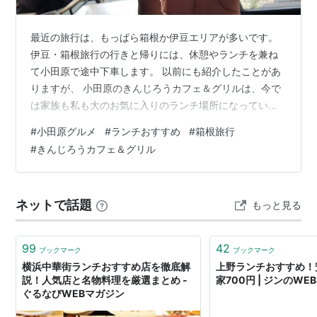
最近の旅行は、もっぱら箱根か伊豆エリアが多いです。
伊豆・箱根旅行の行きと帰りには、休憩やランチを兼ね
て小田原で途中下車します。 以前にも紹介したことがあ
りますが、 小田原のきんじろうカフェ＆グリルは、今で
は家族も私も大のお気に入りのランチ場所になっていま
す。 hatsuharupon.hatenablog.com 2024年5月にこの
#
小田原グルメ
#
ランチおすすめ
#
箱根旅行
ブログで紹介してから、 もう何回もリピートしていま
#
きんじろうカフェ＆グリル
す。 きんじろうカフェ＆グリルのソフトクリーム きんじ
ろうカフェ＆グリルの店内 お目当てのサーロインステー
キがなくてローストポーク 実は、昨年の11月に訪問した
ネットで話題
もっと見る
とき、 食べようと楽しみにしていたサーロインステー
キ…
99
42
ブックマーク
ブックマーク
横浜中華街ランチおすすめ店を徹底解
上野ランチおすすめ！
説！人気店と名物料理を厳選まとめ -
家700円 | ジンのW
ぐるなびWEBマガジン