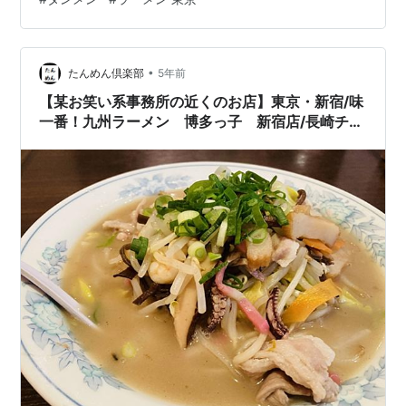
す。 しかし、何も考えずに歩いてるといつの間にか渋谷
区に入ります。 その昔、「（お茶で有名な）伊藤園の本
社は渋谷にあるんだー意外だなー」と思って てっきり渋
•
谷駅のあたりをイメージしていたら、実は西新宿の隣だ
たんめん倶楽部
5年前
った、なんてことがありました。 ちなみに↓です。どう
【某お笑い系事務所の近くのお店】東京・新宿/味
みても新宿地区だよなあ。 …
一番！九州ラーメン 博多っ子 新宿店/長崎チャ
ンポン