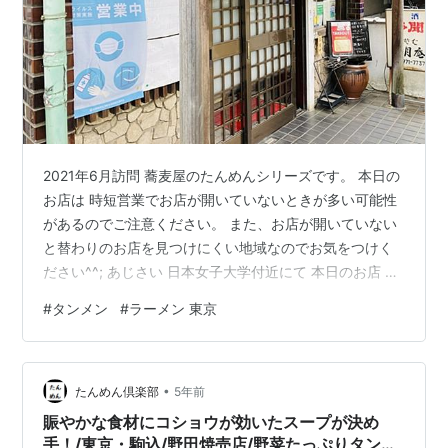
2021年6月訪問 蕎麦屋のたんめんシリーズです。 本日の
お店は 時短営業でお店が開いていないときが多い可能性
があるのでご注意ください。 また、お店が開いていない
と替わりのお店を見つけにくい地域なのでお気をつけく
ださい^^; あじさい 日本女子大学付近にて 本日のお店 さ
て、本日は花月庵さんという蕎麦屋さんです。 が、場所
#
タンメン
#
ラーメン 東京
はなんとも説明しづらいところにあります。 外観 目白と
いうか早稲田というかそんなあたりの住宅街にありま
す。さくらトラムの面影橋駅・早稲田駅が近いです。 JR
•
目白駅や高田馬場駅、副都心線の雑司ヶ谷駅からだとボ
たんめん倶楽部
5年前
チボチ距離はあります。 それにしてもこの辺りはなかな
賑やかな食材にコショウが効いたスープが決め
か雰囲気がよいです…
手！/東京・駒込/野田焼売店/野菜たっぷりタンメ