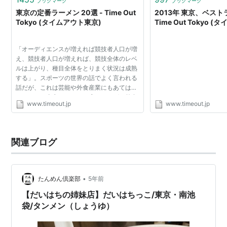
ブックマーク
ブックマーク
東京の定番ラーメン 20選 - Time Out
2013年 東京、ベストラ
Tokyo (タイムアウト東京)
Time Out Tokyo 
「オーディエンスが増えれば競技者人口が増
え、競技者人口が増えれば、競技全体のレベ
ルは上がり、種目全体をとりまく状況は成熟
する」。スポーツの世界の話でよく言われる
話だが、これは芸能や外食産業にもあてはま
る。さて、東京のラーメン店といえば、外食
www.timeout.jp
www.timeout.jp
産業のなかでも最もポピュラーなジャンルで
あり、最も競争が...
関連ブログ
•
たんめん倶楽部
5年前
【だいはちの姉妹店】だいはちっこ/東京・南池
袋/タンメン（しょうゆ）