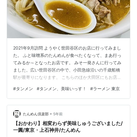
2021年9月訪問 ようやく世田谷区のお店に行ってみまし
た。 ふと味噌系のたんめんが食べたくなって、まあ行っ
てみるか～となったお店です。 みそ一発さんに行ってみ
ました。広い世田谷区の中で、小田急線沿いの千歳船橋
駅が最寄りになります。 こちらのほか大田区にもお店が
あります。 本日のお店 ということで、みそ一発さんで
#
タンメン
#
タンメン、美味いっす！
#
ラーメン 東京
す。 千歳船橋駅からそこそこ歩いた環八沿いです。目立
ってます。けっこう人が並ぶお店のようでげんなりしま
したが、それほど待たずに入れました。 カウンター席の
•
み10席以上ある感じです。 外観 環八沿いのお店なので、
たんめん倶楽部
5年前
駐車場なんてない！と思いきや、あるっぽいです。 場所
【おかわり】相変わらず美味しゅうございました/
はお店から少し北に歩いた…
一圓/東京・上石神井/たんめん