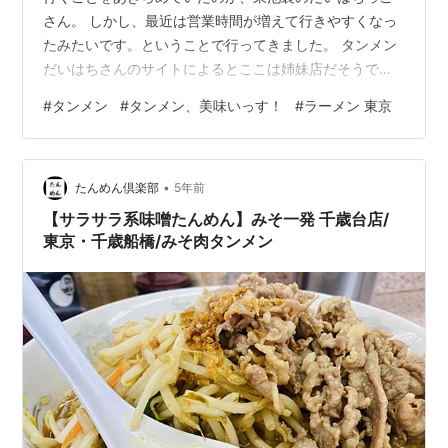
さん。 しかし、最近は営業時間が増えて行きやすくなっ
たみたいです。ということで行ってきました。 タンメン
だいはちさんのサイトによるとここは姉妹店だそうで
す。（いつの間にかHPが引っ越ししてました） ramen-
#
タンメン
#
タンメン、美味いっす！
#
ラーメン 東京
restaurant-4775.business.site 注目は、 両店で味がどれ
だけ違うのか/同じなのか です。 果たしてその結果
は・・・ 本日のお店 ということでだいはちっこさんで
•
す。 南池袋といいますか、雑司ヶ谷といいますか。メト
たんめん倶楽部
5年前
ロ有楽町線の東池袋駅や都電の雑司ヶ谷駅が最寄り…
【サラサラ系味噌たんめん】みそ一発 千歳台店/
東京・千歳船橋/みそ肉タンメン