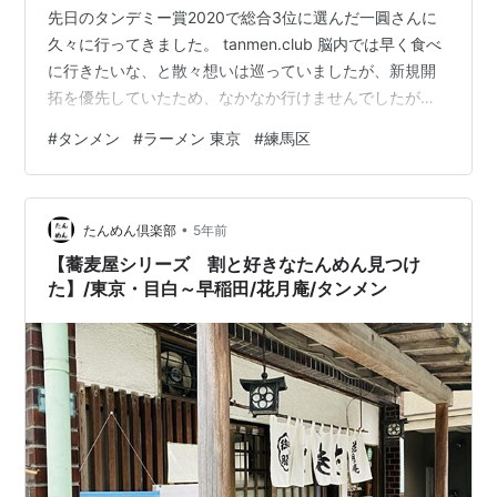
先日のタンデミー賞2020で総合3位に選んだ一圓さんに
久々に行ってきました。 tanmen.club 脳内では早く食べ
に行きたいな、と散々想いは巡っていましたが、新規開
拓を優先していたため、なかなか行けませんでしたが、
先日ようやく行くことができました。 本日のお店 という
#
タンメン
#
ラーメン 東京
#
練馬区
ことで、一圓さん、3度目の登場です。 もはや味覚チェ
ックも兼ねてます。もし、ここのたんめんを「美味しく
ない」と感じるようになったのなら、それは、自分の味
•
覚が変化したんだなあ、と。 外観（再掲） それにして
たんめん倶楽部
5年前
も・・・あれ？いつの間にか公式HPが開設されてまんが
【蕎麦屋シリーズ 割と好きなたんめん見つけ
な。 www…
た】/東京・目白～早稲田/花月庵/タンメン