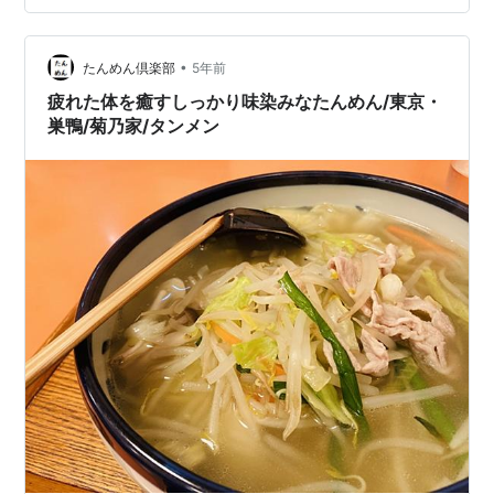
トロ感のある佇まい。 注文＆到着 着座早々タンメンを注
文しました。 テーブルが数セットとカウンターが数席
•
（なんて雑なんだ笑）、先客はそこそこ。 メニュー 食堂
たんめん倶楽部
5年前
系のたんめんはどういうものが出てくるのか読めないの
疲れた体を癒すしっかり味染みなたんめん/東京・
で、心をフラットにして待…
巣鴨/菊乃家/タンメン