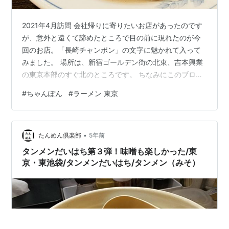
2021年4月訪問 会社帰りに寄りたいお店があったのです
が、意外と遠くて諦めたところで目の前に現れたのが今
回のお店。「長崎チャンポン」の文字に魅かれて入って
みました。 場所は、新宿ゴールデン街の北東、吉本興業
の東京本部のすぐ北のところです。 ちなみにこのブログ
では、写真は撮りますがテープは回してません。あ、あ
#
ちゃんぽん
#
ラーメン 東京
と、フリーランスより組織に属するのが好きです。 本日
のお店 さて、本日のお店は・・・いろいろ文字が多く
て、店名がどれだかわかりません（汗 外観写真を撮るの
•
に苦労したので、わかりづらいものしか撮れませんが、
たんめん倶楽部
5年前
交差点の角地にあるので、現地に行けば「ああ、ここ
タンメンだいはち第３弾！味噌も楽しかった/東
か！」とわかると思います。 外観 ・・…
京・東池袋/タンメンだいはち/タンメン（みそ）