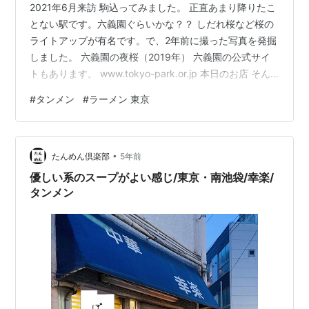
2021年6月来訪 駒込ってみました。 正直あまり降りたこ
とない駅です。六義園ぐらいかな？？ しだれ桜など桜の
ライトアップが有名です。で、2年前に撮った写真を発掘
しました。 六義園の夜桜（2019年） 六義園の公式サイ
トもあります。 www.tokyo-park.or.jp 本日のお店 そん
な駒込にあるのが、野田焼売店さんです。 このブログ初
#
タンメン
#
ラーメン 東京
の文京区のお店となりました。 六義園の通り向かいにあ
るので、 JR山手線・メトロ南北線の駒込駅からもそれほ
ど遠くありません。 外観 お店は千代田区紀尾井とここの
•
2店あるようです。なかなか両極端な立地な気もします
たんめん倶楽部
5年前
が。。。 注文＆到着 野菜たっぷりタンメン （…
優しい系のスープがよい感じ/東京・南池袋/幸楽/
タンメン