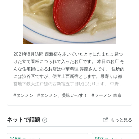
2021年8月訪問 西新宿を歩いていたときにたまたま見つ
けた立て看板につられて入ったお店です。 本日のお店 そ
んな住宅街にあるお店は中華料理 昇龍さんです。 住所的
には渋谷区ですが、便宜上西新宿とします。最寄りは都
営地下鉄大江戸線の西新宿五丁目駅になります。 中野区
もすぐそこに見えるエリアなので、タイトルに入れるエ
#
タンメン
#
タンメン、美味いっす！
#
ラーメン 東京
リア名はこういうとき結構悩みます。 外観 西新宿の表通
りを歩いていたときに偶然見つけた看板を見て、このお
店に入ってみようと思ったのですが、裏通りの住宅街に
ネットで話題
もっと見る
あり、少し探しました。 注文＆到着 さてさて、しょうが
焼き定食旨そうだな・・・などと思いながら当然タンメ
ンを頼みます。 推しメニュ…
1455
997