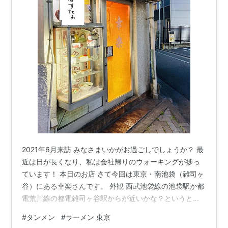
2021年6月来訪 みなさまいかがお過ごしでしょうか？ 最
近は日が長くなり、私は会社帰りのウォーキングが捗っ
ています！ 本日のお店 さて今回は東京・南池袋（雑司ヶ
谷）にある幸楽さんです。 外観 西武池袋線の池袋駅か都
電荒川線の都電雑司ヶ谷駅からが近いかな？というとこ
ろ。静かすぎず賑やかすぎずの趣のある地域です。 あの
#
タンメン
#
ラーメン 東京
某ドラマの幸楽とは違いますが、こちらもなかなかのレ