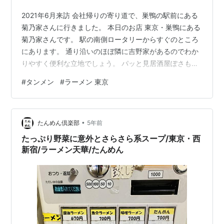
2021年6月来訪 会社帰りの寄り道で、巣鴨の駅前にある
菊乃家さんに行きました。 本日のお店 東京・巣鴨にある
菊乃家さんです。 駅の南側ロータリーからすぐのところ
にあります。 通り沿いのほぼ隣に吉野家があるのでわか
りやすく便利な立地でしょう。 パッと見居酒屋ぽさもあ
りますが、町中華＆定食のお店です。 外観 会社帰りの時
#
タンメン
#
ラーメン 東京
間帯なので、 昨今の事情でもう閉店なのかな？と思っ
て、 ちょっと入りづらい雰囲気がありましたが、思い切
って入ってみました。 注文＆到着 迷うことなくタンメン
•
を注文します。 メニューの麺類については、それぞれ特
たんめん倶楽部
5年前
長が書いてあります。 タンメンは「野菜タップリ塩味」
たっぷり野菜に意外とさらさら系スープ/東京・西
となっています。 さ…
新宿/ラーメン天華/たんめん