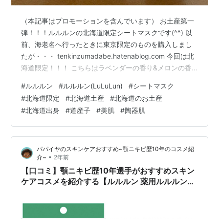
（本記事はプロモーションを含んでいます） お土産第一
弾！！！ルルルンの北海道限定シートマスクです(^^) 以
前、海老名へ行ったときに東京限定のものを購入しまし
たが・・・ tenkinzumadabe.hatenablog.com 今回は北
海道限定！！！ こちらはラベンダーの香り&メロンの香
り！ そして、東京限定Verと同じ枚数？同じ規格？のこれ
#
ルルルン
#
ルルルン(LuLuLun)
#
シートマスク
も！！！ って、アレ？これは北海道限定ではないのか？
#
北海道限定
#
北海道土産
#
北海道のお土産
冬限定？ まあまあ！！！いいでしょう！！！(笑) 糀のも
#
北海道出身
#
道産子
#
美肌
#
陶器肌
なかなか良かったから、今回のものにも期待！！！ワン
オペ風呂だとシートパック楽で助かるわあ・・・(^^;)
【7シート×2パック】北海道のプレミアム…
パパイヤのスキンケアおすすめ~顎ニキビ歴10年のコスメ紹
•
介~
2年前
【口コミ】顎ニキビ歴10年選手がおすすめスキン
ケアコスメを紹介する【ルルルン 薬用ルルルン美
白アクネ 】