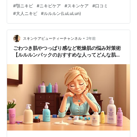
想 おわりに お疲れ様です！パパイヤです！ 顎ニキビに
#
顎ニキビ
#
ニキビケア
#
スキンケア
#
口コミ
悩まされた私が 使ってみた化粧品の口コミをご紹介！ ※
#
大人ニキビ
#
ルルルン(LuLuLun)
本記事はアフィリエイト広告を利用しています 顎のニキ
ビ 写真は顎ニキビに悩まされいていた頃の私。 今は綺麗
になって ニキビに悩まされることがなくなりました！ は
じめに 効果には個人差があります。 また肌質に合わない
•
スキンケアビューティーチャンネル
2年前
場合…
ごわつき肌やつっぱり感など乾燥肌の悩み対策術
【ルルルンパックのおすすめな人ってどんな肌
質？】