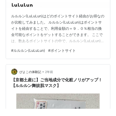
ルルルン(LuLuLun)はどのポイントサイト経由がお得なの
か比較してみました。 ルルルン(LuLuLun)はポイントサ
イトを経由することで、利用金額の＋９．０％相当の換
金可能なポイントをゲットすることができます。 ここで
は、数あるポイントサイトの中で、ルルルン(LuLuLun)の
利用はどのポイントサイトを経由したらお得なのか比較
#
ルルルン(LuLuLun)
#
ポイントサイト
してみました。 現在、ルルルン(LuLuLun)を経由できる
ポイントサイトはありません。 ルルルン(LuLuLun)のポ
イントサイト別のポイント付与率を比較してみた ポイン
•
トサイト名 ポイント還元率 当ブログ特典 楽天リーベイ
ぴよこの体験記
2年前
ツ（Rebates） +7.5％ 600円…
【京都土産に】ご当地成分で化粧ノリがアップ！
【ルルルン舞妓肌マスク】