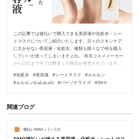
この記事では後払いで購入できる美容液や化粧水・シー
トマスクについてご紹介いたします。日々のスキンケア
に欠かせない美容液・化粧水。種類も様々なで何を購入
していいか迷ってしまいますよね。 有名コスメメーカー
からD2Cまで今では数多くの商品が発売されています。
安価なものから高価なものまであり、いきなり購入する
#
化粧水
#
美容液
#
シートマスク
#
ルルルン
のはちょっと・・・と思う方も多いかもしれません。 そ
#
ルルルン(LuLuLun)
#
パーソナライズ
#
SK-II
んな時、後払いで購入すれば商品を試してから支払いが
出来ますので安心です。この記事を是非参考にしてみて
ください。 ※本サービス内ではアフィリエイト広告を利
関連ブログ
用しています [:contents] 後払い対応ショップ 比較一覧
後払い対応ショップを即日…
•
後払いNAVI
2ヶ月前