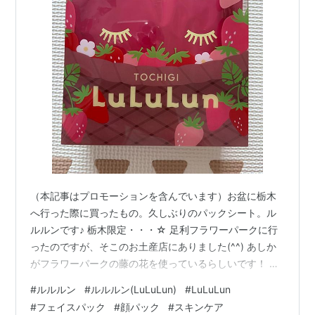
（本記事はプロモーションを含んでいます）お盆に栃木
へ行った際に買ったもの。久しぶりのパックシート。ル
ルルンです♪ 栃木限定・・・☆ 足利フラワーパークに行
ったのですが、そこのお土産店にありました(^^) あしか
がフラワーパークの藤の花を使っているらしいです！ こ
れは・・・楽しみですね。去年群馬に行ったときも買え
#
ルルルン
#
ルルルン(LuLuLun)
#
LuLuLun
ば良かったなあ涙 藤の花と言えば鬼滅の刃ですねえ。気
#
フェイスパック
#
顔パック
#
スキンケア
になるけどレンタルかサブスクかなあ？ にほんブログ村