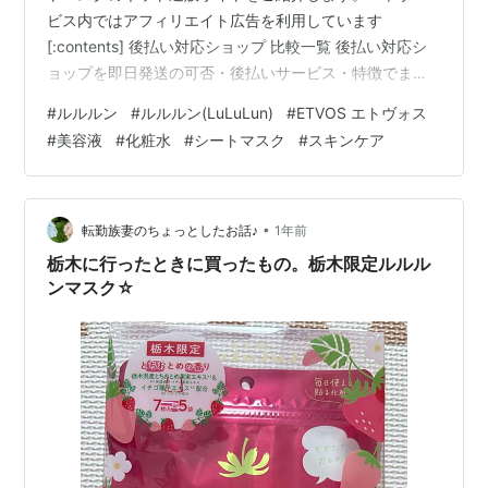
ビス内ではアフィリエイト広告を利用しています
[:contents] 後払い対応ショップ 比較一覧 後払い対応シ
ョップを即日発送の可否・後払いサービス・特徴でまと
めました。気になるショップ名をクリックすると、詳し
#
ルルルン
#
ルルルン(LuLuLun)
#
ETVOS エトヴォス
い紹介にジャンプできます。 ※スマホの方は→横スクロ
#
美容液
#
化粧水
#
シートマスク
#
スキンケア
ールで表示できます。 ショップ名 即日発送 後払い対応
特徴・注目ポイント スマモ二 — — ETVOS 毛穴をカバ
ー！パーフェクトキット ◎（最短翌日） ◎（GMO後払
い） パーフェクトキットは、ファンデーション・ナイト
•
転勤族妻のちょっとしたお話♪
1年前
ファンデー…
栃木に行ったときに買ったもの。栃木限定ルルル
ンマスク☆