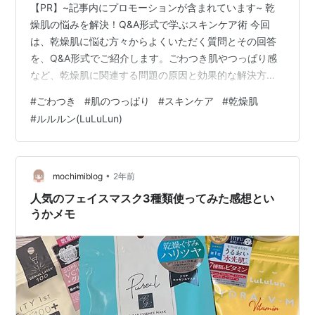
【PR】~記事内にプロモーションが含まれています~ 乾
燥肌の悩みを解決！Q&A形式で学ぶスキンケア術 今回
は、乾燥肌に悩む方々からよくいただく質問とその回答
を、Q&A形式でご紹介します。ごわつき肌やつっぱり感
など、乾燥肌に関連する問題の原因と効果的な解決方法
をお伝えしていきます。 Q1: ごわつき肌の原因は何です
#
ごわつき
#
肌のつっぱり
#
スキンケア
#
乾燥肌
か？ A1: ごわつき肌には主に以下の原因があります。 1.
#
ルルルン(LuLuLun)
角質層の乱れ2. 過度の洗顔や入浴3. 紫外線ダメージ4. 乾
燥 これらの要因により、肌表面がざらざらとして滑らか
さを失った状態になります。 Q2: ごわつき肌を対策する
にはどうすればいいですか？ A2: ごわつき肌の対策に…
•
mochimiblog
2年前
人気のフェイスマスク3種類使ってみた感想とい
うかメモ