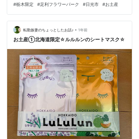
#
栃木限定
#
足利フラワーパーク
#
日光市
#
お土産
ランキング参加中美容ランキング参加中読書ランキング
参加中家計簿ランキング参加中お金の管理ランキング参
加中観光旅行ブログランキング参加中はてなブログ同
盟！初心者歓迎・なんでもOK！日記…
•
転勤族妻のちょっとしたお話♪
1年前
お土産①北海道限定☆ルルルンのシートマスク☆