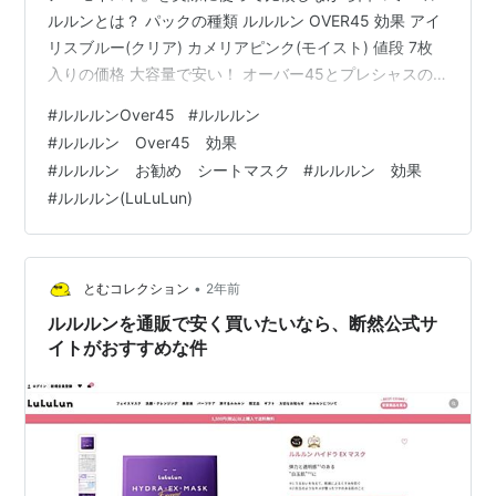
ルルンとは？ パックの種類 ルルルン OVER45 効果 アイ
リスブルー(クリア) カメリアピンク(モイスト) 値段 7枚
入りの価格 大容量で安い！ オーバー45とプレシャスの
セット 使い方 ルルルンは毎日使うとよくない？ 毎日使
#
ルルルンOver45
#
ルルルン
った結果！ ルルルンオーバー45どっちがいい？ 20代30
#
ルルルン Over45 効果
代におすすめ 40代〜60代におすすめ 実際に使ってみて
#
ルルルン お勧め シートマスク
#
ルルルン 効果
口コミ 取り扱い店 ドラッグストアなどの店舗 店頭で売
#
ルルルン(LuLuLun)
ってないなら公式オンラインストア ルルルンとは？
lululun(ルルルン)・Dr.ルルルン…
•
とむコレクション
2年前
ルルルンを通販で安く買いたいなら、断然公式サ
イトがおすすめな件