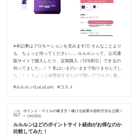
※本記事はプロモーションを含みます🙇‍♀ そんなことより
も、ちょっと待ってください…… ルルルンって、公式通
販サイトで購入したり、定期購入（10%割引）できるの
知ってました…！？ 私はいまのいままで知りませんでし
た…！！ ちょっと衝撃的すぎたので勢いでブログに書く
し、興味本位でプロモーション提携していますが、気に
#
ルルルン(LuLuLun)
#
コスメ
なる方はぜひ読んでいってください〜！ ルルルンが通販
で安く買える。しかも公式。 ルルルンの公式通販がおす
すめな理由 理由その1：商品の種類が選べる…！在庫がた
ポイント・マイルの稼ぎ方！稼げる副業や節約方法を公開！
くさん…！ 理由その2：3,500円(税込)以上購入で送料無
•
18時間前
料！ 理由その3：定期購入で10%OFF！ 理由その4：ポイ
ルルルンはどのポイントサイト経由がお得なのか
ントがた…
比較してみた！