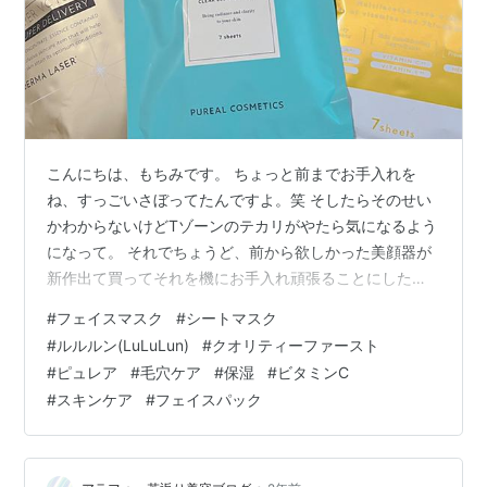
こんにちは、もちみです。 ちょっと前までお手入れを
ね、すっごいさぼってたんですよ。笑 そしたらそのせい
かわからないけどTゾーンのテカリがやたら気になるよう
になって。 それでちょうど、前から欲しかった美顔器が
新作出て買ってそれを機にお手入れ頑張ることにしたん
です。 美顔器使うと美容液めちゃくちゃ使っちゃうか
#
フェイスマスク
#
シートマスク
ら、フェイスマスクにすることにして。 フェイスマスク
#
ルルルン(LuLuLun)
#
クオリティーファースト
買ってみたんですけどすごい種類あるーーー！！ 飽き性
#
ピュレア
#
毛穴ケア
#
保湿
#
ビタミンC
だしまだどれがいいのかわからないから、基本7シート入
#
スキンケア
#
フェイスパック
り買います。 自分でも忘れないようにメモします。
QUALITY1st DERMA LASER SUPER VC 100 ルルルン ハ
イド…