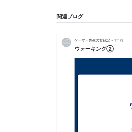
ァイア』で登場。
全身が氷でできたゴーレムのような
関連ブログ
ホウエン地方では「こじまのよこあな
『ブラック2・ホワイト2』ではヤ
クと戦闘後、「ひょうざんのカギ」で
•
ゲーマー先生の奮闘記
1年前
ウォーキング②
レジシリーズの中では「とくぼう」
関連ポケモン
レジロック
レジスチル
レジギガス
データ
図鑑番号