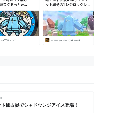
a旅❣ぐるっと🚙
ット編その1 レジロック レジ
lection★blog
アイス レジスチルゲット！
【クリア後探索編】 - あきの
のんびりゲームブログ
ika262.com
www.akinonbiri.work
前
ット団占拠でシャドウレジアイス登場！