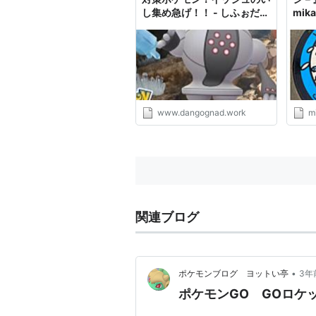
し集め急げ！！ - しふぉだん
mik
ご
★Col
www.dangognad.work
m
関連ブログ
•
ポケモンブログ ヨットい亭
3年
ポケモンGO GOロケ