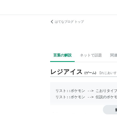
はてなブログ トップ
言葉の解説
ネットで話題
関
レジアイス
(
ゲーム
)
【
れじあいす
リスト::ポケモン
 --> 
こおりタイ
リスト::ポケモン
 --> 
伝説のポケ
『ポケットモンスター』シリーズに