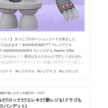
ット！】 久々にプロモーションコードが来ました
おきます！ 6X4H9UCA8F7TT ↑レジアイス
6AKRAV5WJN5FS ↑レジスチル Niantic Offer
用は↑こちらから！！ 最近はなんだかんだで忙しくぜんぜん
土日はGOツアーイベントだ！色違いのグラードンほし
ンコード
#
レジスチル
#
レジアイス
#
レジロック
•
&動画で使ったデッキ紹介)!!
4年前
だ!ロックだ!エレキだ!新レジも!ドラゴも
クスパンデット)