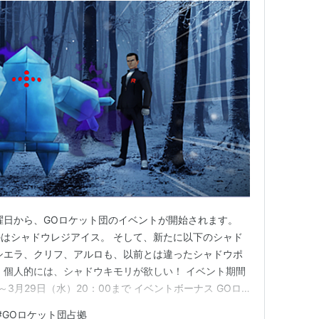
曜日から、GOロケット団のイベントが開始されます。
はシャドウレジアイス。 そして、新たに以下のシャド
シエラ、クリフ、アルロも、以前とは違ったシャドウポ
 個人的には、シャドウキモリが欲しい！ イベント期間
0～3月29日（水）20：00まで イベントボーナス GOロ
でいつもより多く出現します。 「わざマシンスペシャ
#
GOロケット団占拠