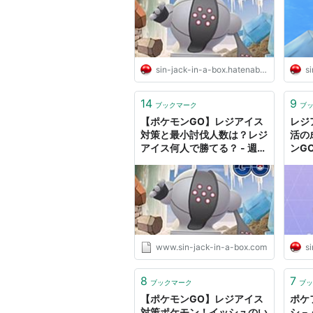
sin-jack-in-a-box.hatenablog.jp
si
14
9
ブックマーク
ブ
【ポケモンGO】レジアイス
レジ
対策と最小討伐人数は？レジ
活の
アイス何人で勝てる？ - 週末
ンG
ポケモンGO!で、なんとなく
GO!
www.sin-jack-in-a-box.com
si
8
7
ブックマーク
ブッ
【ポケモンGO】レジアイス
ポケ
対策ポケモン！イッシュのい
シ－