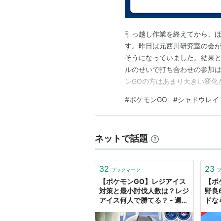
全国図鑑
No.378
ホウエン図鑑
No.194
Em
引っ越し作業を終えてから、ほ
No.203
ORAS
す。昨日は元西川研究室の会
そうになっていました。結果
分類
ひょうざんポケモン
ルのせいで打ち合わせの参加は
ンGOの方はあまり大きい変化
タイプ
こおり
だ歩くのも面白いなぁ…なん
#
ポケモンGO
#
シャドウレイ
特性
クリアボディ
通常特性
好きなのかも？ゲームのイベン
の珍しいポケモンもゲットでき
アイスボディ
隠れ特性
ネットで話題
タマゴグループ
未発見
高さ
1.8m
32
23
ブックマーク
重さ
175.0kg
【ポケモンGO】レジアイス
【ポ
対策と最小討伐人数は？レジ
野良
進化の系譜
アイス何人で勝てる？ - 週末
ドな
ポケモンGO!で、なんとなく
ケモ
レジアイス
-進化無し-
GO!
GO!