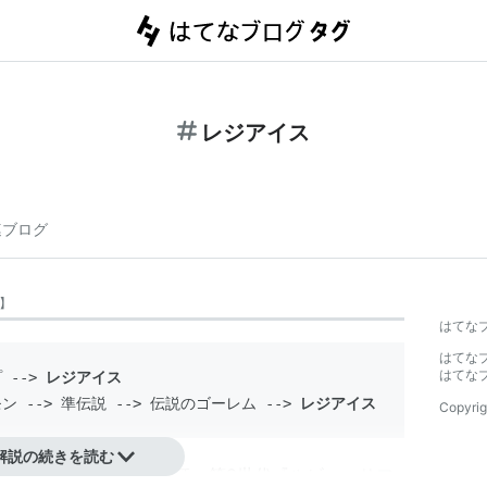
レジアイス
連ブログ
】
はてな
はてな
はてな
プ
 --> 
レジアイス
モン
 --> 
準伝説
 --> 
伝説のゴーレム
 --> 
レジアイス
Copyrig
解説の続きを読む
登場するポケモンの一種。第3世代『ルビー・サフ