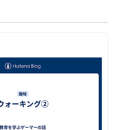
ポケモン。
」に封印されている(Lv.40)。
ーコンロードの奥、地底遺跡に眠っており、レジロッ
遺跡を氷山の間にすると戦闘可能となる(Lv.65)。
に長ける。