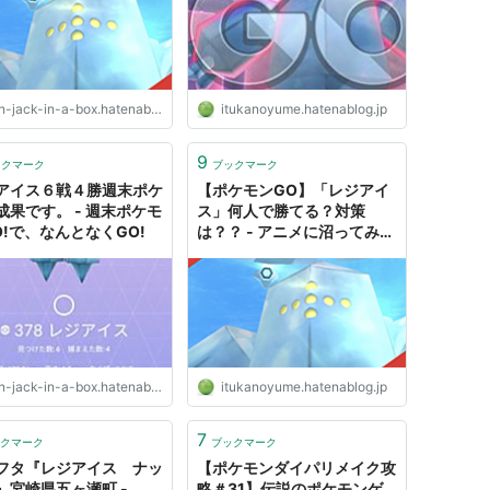
n-jack-in-a-box.hatenablog.jp
itukanoyume.hatenablog.jp
9
ックマーク
ブックマーク
アイス６戦４勝週末ポケ
【ポケモンGO】「レジアイ
成果です。 - 週末ポケモ
ス」何人で勝てる？対策
O!で、なんとなくGO!
は？？ - アニメに沼ってみ
た・・
n-jack-in-a-box.hatenablog.jp
itukanoyume.hatenablog.jp
7
クマーク
ブックマーク
フタ『レジアイス ナッ
【ポケモンダイパリメイク攻
』宮崎県五ヶ瀬町 -
略＃31】伝説のポケモンゲ