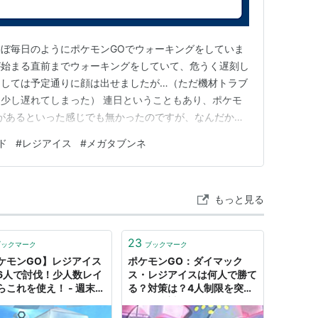
ぼ毎日のようにポケモンGOでウォーキングをしていま
が始まる直前までウォーキングをしていて、危うく遅刻し
としては予定通りに顔は出せましたが…（ただ機材トラブ
少し遅れてしまった） 連日ということもあり、ポケモ
があるといった感じでも無かったのですが、なんだかた
て思ったり。もしかしたら自然の中よりも街中を歩く方が
ド
#
レジアイス
#
メガタブンネ
トが進みやすいとかは置いておいて。 今日は土日限定
たのでとりあえず満足です。…
もっと見る
23
ブックマーク
ブックマーク
ケモンGO】レジアイス
ポケモンGO：ダイマック
6人で討伐！少人数レイ
ス・レジアイスは何人で勝て
らこれを使え！ - 週末ポ
る？対策は？4人制限を突破
ンGO!で、なんとなく
する最強対策ポケモン！ - ア
ニメに沼ってみた・・