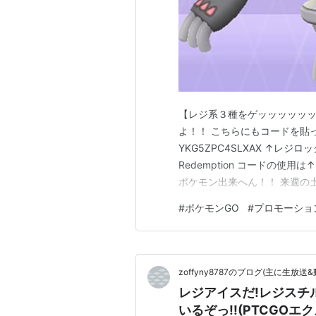
【レジ系３種をゲッッッッッッ
よ！！ こちらにもコードを貼って
YKG5ZPC4SLXAX ↑レジロック 
Redemption コードの使
ポケモン出来へん！！ 来週の
い！！
#
ポケモンGO
#
プロモーショ
zoffyny8787のブログ(主に生放送
レジアイスだ!レジスチル
いるぞっ!!(PTCGOエ