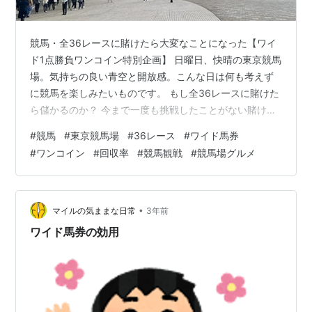
競馬・全36レースに賭けたら大変なことになった【ワイ
ド1点勝負ワンコイン特別企画】 日曜日、快晴の東京競馬
場。気持ちの良い青空と開放感。こんな日は何も考えず
に競馬を楽しみたいものです。 もし全36レースに賭けた
ら儲かるのか？ 今まで一度も挑戦したことがない賭け
方。人生で一度はやっておきたいと思ったので、秋の青
#
競馬
#
東京競馬場
#
36レース
#
ワイド馬券
空のもと、競馬場観戦を兼ねてトライしてみました！
#
ワンコイン
#
回収率
#
競馬観戦
#
競馬場グルメ
※2023年10月22日(日)実施 この記事は全レース終了後に
作成したのですが、実際にやってみて感じたことをを先
に記載しておきます。 ◆競馬・全36レースに挑戦して分
かったこと◆ 前半で負けが込むとメインレースを楽しめ
•
マイルの気ままな日常
3年前
ない。 終わった後に疲…
ワイド馬券の効用