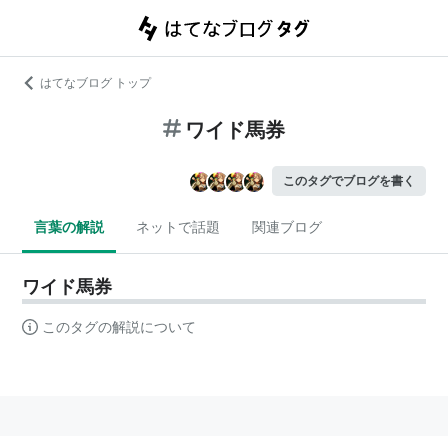
はてなブログ トップ
ワイド馬券
このタグでブログを書く
言葉の解説
ネットで話題
関連ブログ
ワイド馬券
このタグの解説について