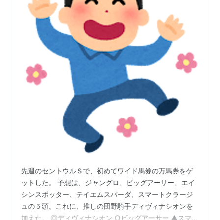
先週のセントウルＳで、初めてワイド馬券の万馬券をゲ
ットした。 予想は、ジャングロ、ビッグアーサー、エイ
シンスポッター、テイエムスパーダ、スマートクラージ
ュの５頭。これに、推しの団野騎手ディヴィナシオンを
加えた。 ◎ディヴィナシオン ○ビッグアーサー ▲スマー