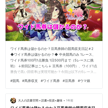
ワイド馬券は儲かるのか？豆馬券師の競馬収支日記＃2
◆ワイド馬券は儲かるのか？◆ 中央競馬のみ 1レース、
ワイド馬券100円1点勝負 1日500円まで（5レースに挑
戦） ↓前回記事はこちら↓ 豆馬券（100円）、ワイド1点
勝負で高い回収率は実現可能か？今回は以下の5レースに
挑戦しました（2025年4月27日(日)）。 京都10R：セン
#
競馬
#
馬券収支
#
ワイド馬券
#
豆馬券
#
ウマ娘
テニアルパークS 東京10R：オアシスステークス 福島
11R：モルガナイトS 京都11R：GⅡ読売マイラーズカップ
東京11R：GⅡサンスポ賞フローラS 2025年4月27日(日)の
•
購入馬券 結果は以下のようになりました～ 2025年4月27
大人の読書空間＝読書×投資×趣味
1年前
日(日)の馬券結果 ◆…
ワイド馬券は儲かるのか？豆馬券師の競馬収支日