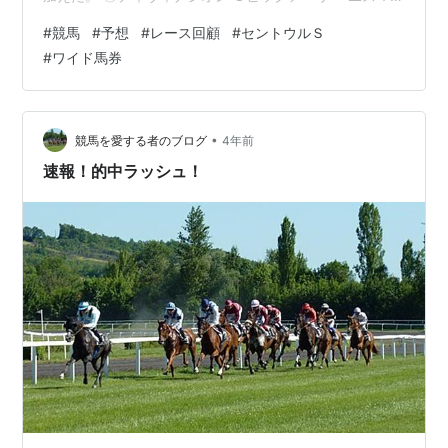
トクラージュ △ジャングロ、エイシンスポッター、テイ
#
競馬
#
予想
#
レース回顧
#
セントウルＳ
エムスパーダ （結論） 単 勝 １３番 ワイド ５・６・７・
#
ワイド馬券
１１・１３・１４ ＢＯＸ 馬 連 １３－５・６・７・１
１・１４ 流し 結果は、団野騎手ディヴィナシオンは惨敗
に終わったものの、テイエムスパーダ－スマートクラー
ジュのワイドで１５２７０円の配当。 通常なら６頭抽出
•
競馬を愛する者のブログ
4年前
を嫌って、５頭もしく…
速報！的中ラッシュ！