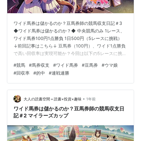
ワイド馬券は儲かるのか？豆馬券師の競馬収支日記＃3
◆ワイド馬券は儲かるのか？◆ 中央競馬のみ 1レース、
ワイド馬券100円1点勝負 1日500円（5レースに挑戦）
↓前回記事はこちら↓ 豆馬券（100円）、ワイド1点勝負
で高い回収率は実現可能か？今回は以下の5レースに挑戦
しました（2025年5月3日(土)）。 京都10R：御池特別 東
#
競馬
#
馬券収支
#
ワイド馬券
#
豆馬券
#
ウマ娘
京10R：スイートピーS 新潟11R：三条ステークス 京都
#
回収率
#
的中
#
連戦連勝
11R：GⅢユニコーンステークス 東京11R：GⅡ京王杯スプ
リングC 2025年5月3日(土)購入馬券 結果は以下のように
なりました～ 2025年5月3日(土)の馬券結果 ◆的中レー
ス◆ 京都10R：御池…
•
大人の読書空間＝読書×投資×趣味
1年前
ワイド馬券は儲かるのか？豆馬券師の競馬収支日
記＃2 マイラーズカップ