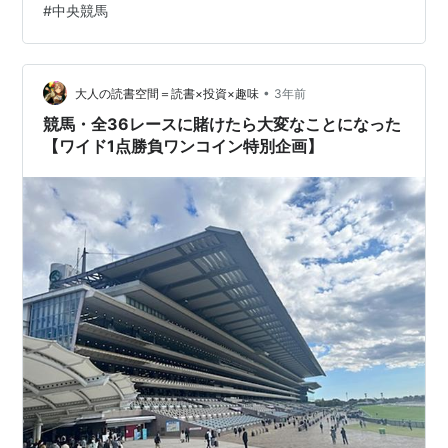
#
中央競馬
11R：天王山ステークス 東京11R：GⅡテレビ東京杯青葉賞
2025年4月26日(土)の購入馬券 結果は以下のようになり
ました～ 2025年4月26日(土)の馬券結果 ◆的中レース◆
京都10R：観月橋ステー…
•
大人の読書空間＝読書×投資×趣味
3年前
競馬・全36レースに賭けたら大変なことになった
【ワイド1点勝負ワンコイン特別企画】