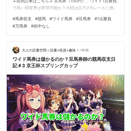
↓前回記事はこちら↓ 豆馬券（100円）、ワイド1点勝負
で高い回収率は実現可能か？今回は以下の5レースに挑戦
しました（2025年5月4日(日)）。 東京10R：ブリリアン
#
馬券収支
#
競馬
#
ワイド馬券
#
豆馬券
#
1点勝負
トステークス 京都10R：淀ステークス 新潟11R：越後ス
#
万馬券
#
的中なし
テークス 東京11R：プリンシパルステークス 京都11R：
GⅠ天皇賞（春） 2025年5月4日(日)の購入馬券 結果は以
下のようになりました～ 2025年5月4日(日)の馬券結果
◆的中レース◆ なし・・・…
•
大人の読書空間＝読書×投資×趣味
1年前
ワイド馬券は儲かるのか？豆馬券師の競馬収支日
記＃3 京王杯スプリングカップ