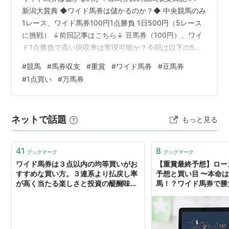
新潟大賞典 ◆ワイド馬券は儲かるのか？◆ 中央競馬のみ
1レース、ワイド馬券100円1点勝負 1日500円（5レース
に挑戦） ↓前回記事はこちら↓ 豆馬券（100円）、ワイ
ド1点勝負で高い回収率は実現可能か？今回は以下の5レ
ースに挑戦しました（2025年5月17日(土)）。 京都
#
競馬
#
馬券収支
#
重賞
#
ワイド馬券
#
豆馬券
10R：上賀茂ステークス 東京10R：立川特別 新潟11R：Ｇ
#
1点買い
#
万馬券
Ⅲ新潟大賞典 京都11R：鞍馬ステークス 東京11R：六社ス
テークス 2025年5月17日(土)の購入馬券 結果は以下のよ
うになりました～ 2025年5月17日(土)の馬券結果 ◆的中
ネットで話題
もっと見る
レース◆ なし・・・。…
41
8
ブックマーク
ブックマーク
ワイド馬券は３点以内の均等買いがお
【重賞最終予想】ローズS
すすめな買い方。３連系より払戻し率
予想と買い目 〜本命
が高く当たる楽しさと投資の醍醐味が
馬！？ワイド馬券で勝負‼
あるので初心者からプロまで楽しめる
ーマンパパの競馬マネ
馬券 - ねこぷろ