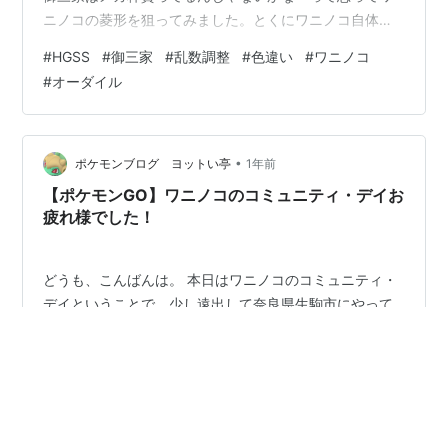
ニノコの菱形を狙ってみました。とくにワニノコ自体に
愛着はない。 研究所へ行き、御三家を選ぶ直前まで進め
#
HGSS
#
御三家
#
乱数調整
#
色違い
#
ワニノコ
る。機械の目の前でレポート。ここから。 赤枠の通りに
#
オーダイル
入力を間違いなくします。 菱形になる個体はこれ。 ･29
匹目 ※色違い性格 = しんちょう性格値:befabef3個体
値:1-7-1-11-27-11特性:2めざパ:悪66初期
seed:d40d0385seed消費数:9月…
•
ポケモンブログ ヨットい亭
1年前
【ポケモンGO】ワニノコのコミュニティ・デイお
疲れ様でした！
どうも、こんばんは。 本日はワニノコのコミュニティ・
デイということで、少し遠出して奈良県生駒市にやって
きました！ 近鉄生駒駅には近鉄百貨店があるので、少し
寄り道。 その後は、近鉄学園前駅まで歩いてポケモンGO
をプレイしました。 色違いのワニノコと、「ハイドロカ
ノン」を覚えた高個体値のオーダイルをゲットできまし
#
ポケモンGO
#
コミュニティ・デイ
#
ワニノコ
た。色違いはいつもどおり高個体値はゲットできなかっ
たです。 さらに、高個体値のダイマックスラッキーと色