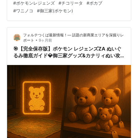
#
ポケモンレジェンズ
#
チコリータ
#
ポカブ
介！！ ポカブとワニノコの代わりのポケモン。 ポケモン
#
ワニノコ
#
御三家(ポケモン)
Z-Aの御三家を簡単に紹介！！ 超最強チコリータ！！
Pokémon LEGENDS Z-A おすすめ御三家は、チコリー
タ！…
フォルテつくば最新情報！— 話題の新商業エリアを深掘りレ
•
ポート
9ヶ月前
🎯【完全保存版】ポケモン レジェンズZA ぬいぐ
るみ徹底ガイド💎御三家グッズ&カナリィぬい攻
略🎮