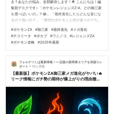
き？あなたの悩み、全部解決します！🌟 こんにちは！編
集部デスクです♪ 「ポケモンレジェンズZ-A、どの御三家
を選べばいいの…？😭」 「最終進化したらどんな姿にな
るの？強いの？」 「歴代のポケモンと何が違うの？💦」
そんな悩み、めちゃくちゃわかります！！ 私も発表当初
#
ポケモンZA
#
御三家
#
最終進化
#
メガ進化
から「チコリータ、ポカブ、ワニノコって…過去作じゃ
#
チコリータ
#
ポカブ
#
ワニノコ
#
レジェンズZA
ん！新ポケモンじゃないの！？」って驚きました😲 でも
#
ポケモン攻略
#
2025年最新
ね、調べれば調べるほど、今回のZA御三家はただの再登
場じゃないんです🔥 メガ進化っていう、とんでもない強
化システムが待ってるんですよ…！✨ この記事では、ZA
フォルテつくば最新情報！— 話題の新商業エリアを深掘りレ
御三家の最終進化につい…
•
ポート
10ヶ月前
【最新版】ポケモンZA御三家メガ進化がヤバい🔥
リーク情報にガチ勢の期待が爆上がりの理由徹底
解説🎮