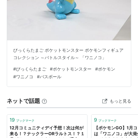
ると、オダマキ博士からジョウト御三家のいずれか
一匹を貰うことができる。
ポケモンXD
シナリオモードのバトル山を100人抜きすること
で、「ハイドロカノン」を覚えた
ワニノコ
を貰うこ
とができる。
びっくらたまご ポケットモンスター ポケモンフィギュア
オメガルビー・アルファサファイア・
コレクション ～バトルスタイル～ 「ワニノコ」
1回殿堂入りすると、オダマキ博士からジョウト御
#
びっくらたまご
#
ポケットモンスター
#
ポケモン
三家のいずれか一匹を貰うことができる。
#
ワニノコ
#
バスボール
データ
ネットで話題
もっと見る
図鑑番号
全国図鑑
No.158
19
9
ブックマーク
ブックマーク
12月コミュニティデイ予想！次は何が
【ポケモンGO】1月
ジョウト図鑑
No.007
HGSS
来る！？ナックラーORラルトス！？１
は「ワニノコ」が大発