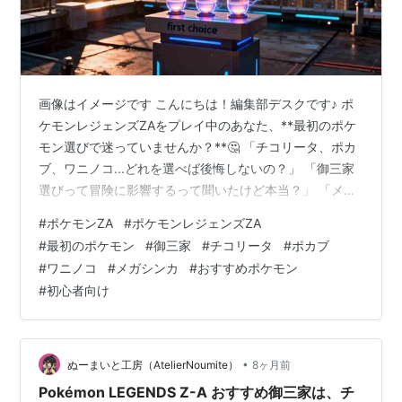
画像はイメージです こんにちは！編集部デスクです♪ ポ
ケモンレジェンズZAをプレイ中のあなた、**最初のポケ
モン選びで迷っていませんか？**🤔 「チコリータ、ポカ
ブ、ワニノコ...どれを選べば後悔しないの？」 「御三家
選びって冒険に影響するって聞いたけど本当？」 「メガ
シンカ後の強さも知りたい！」 そんな悩みを抱えている
#
ポケモンZA
#
ポケモンレジェンズZA
あなたに朗報です✨ この記事を最後まで読めば、あなた
#
最初のポケモン
#
御三家
#
チコリータ
#
ポカブ
の御三家選びの悩みは100％解決します！💯 私も最初は
#
ワニノコ
#
メガシンカ
#
おすすめポケモン
迷いました...でも、御三家の特性やメガシンカ後の性能
#
初心者向け
を徹底的に調べ上げたんです🔥 この記事では、プロ目線
でのおすすめランキングはもちろん、プレイスタイル別
の診断、厳選の必…
•
ぬーまいと工房（AtelierNoumite）
8ヶ月前
Pokémon LEGENDS Z-A おすすめ御三家は、チ