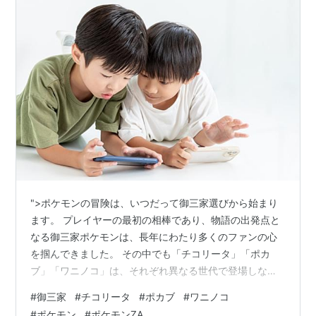
">ポケモンの冒険は、いつだって御三家選びから始まり
ます。 プレイヤーの最初の相棒であり、物語の出発点と
なる御三家ポケモンは、長年にわたり多くのファンの心
を掴んできました。 その中でも「チコリータ」「ポカ
ブ」「ワニノコ」は、それぞれ異なる世代で登場しなが
らも、今なお根強い人気を誇っています。 本記事では、
#
御三家
#
チコリータ
#
ポカブ
#
ワニノコ
これら3匹の御三家ポケモンに注目し、それぞれの性能や
#
ポケモン
#
ポケモンZA