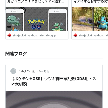
月がワニノコ！？まじっ？？ - 週末ポ
ィデイするおすすめの場
分類
おおあごポケモン
ケモンGO!で、なんとなくGO!
ケモンGO!で、なんと
タイプ
みず
特性
げきりゅう
通常特性
ちからずく
隠れ特性
sin-jack-in-a-box.hatenablog.jp
sin-jack-in-a-box.ha
タマゴグループ
かいじゅう
すいちゅう1
高さ
0.6m
関連ブログ
重さ
9.5kg
進化の系譜
ワニノコ
アリゲイツ
オーダイル
•
ミルクの日記
5ヶ月前
-Lv.18->
-Lv.30->
【ポケモンHGSS】ウツギ御三家乱数(3DS用・ス
マホ対応)