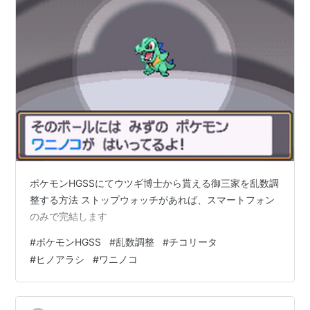
ポケモンHGSSにてウツギ博士から貰える御三家を乱数調
整する方法 ストップウォッチがあれば、スマートフォン
のみで完結します
#
ポケモンHGSS
#
乱数調整
#
チコリータ
#
ヒノアラシ
#
ワニノコ