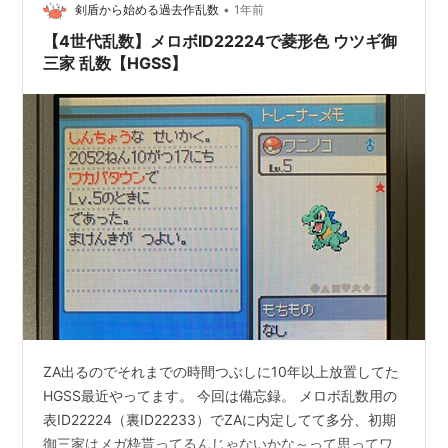
く、熱く語り尽くします💪✨ …
•
剣盾から始める過去作乱数
1年前
【4世代乱数】メロボID22224で菱形色 ウツギ御
三家 乱数【HGSS】
ZA出るのでそれまでの時間つぶしに10年以上放置してた
HGSS最近やってます。 今回は備忘録。 メロボ乱数用の
表ID22224（裏ID22233）でZAに内定してて多分、初期
御三家はメガ枠貰ってるんじゃないかな～って思ってワ