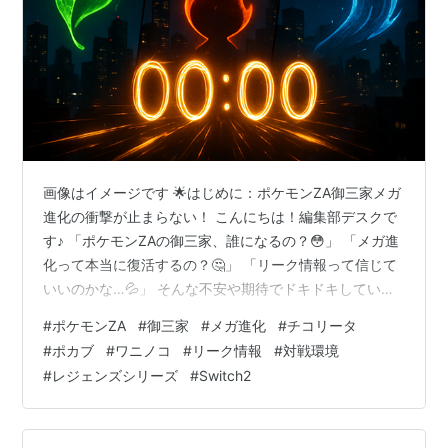
画像はイメージです 🌟はじめに：ポケモンZA御三家メガ
進化の衝撃が止まらない！ こんにちは！編集部デスクで
す♪ 「ポケモンZAの御三家、誰になるの？😳」 「メガ進
化って本当に復活するの？🤔」 「リーク情報って信じて
いいのかな…💦」 そんな不安や期待でドキドキしている
あなた、本当によくわかります！✨ 私も最初、公式発表
#
ポケモンZA
#
御三家
#
メガ進化
#
チコリータ
を見たとき「え、カロス御三家じゃないの！？」って驚
#
ポカブ
#
ワニノコ
#
リーク情報
#
対戦環境
きました😱 でもね、調べれば調べるほど、この御三家選
#
レジェンズシリーズ
#
Switch2
出には深い理由があって、さらにメガ進化復活の情報も
公式確定級なんです🔥 この記事では、編集部デスクが徹
底的にリサーチした最新情報を、どこよりもわかりやす