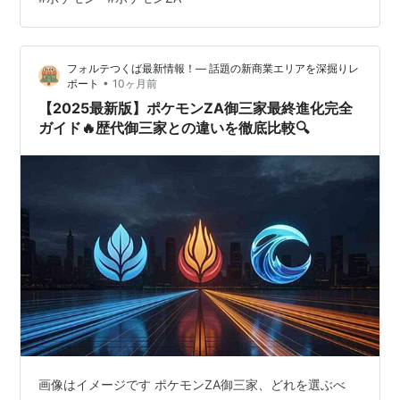
育成しやすさ、バトルでの立ち回りなどを徹底比較。 さ
らに、アニメやファンの声も交えながら、「最強」の称
号に最もふさわしい1匹を探ります。 あなたの冒険のパー
フォルテつくば最新情報！— 話題の新商業エリアを深掘りレ
トナーに、誰を選ぶべきか。 迷っている方や懐かしさを
•
ポート
10ヶ月前
感じたい方も、ぜひ最後までご覧くだ…
【2025最新版】ポケモンZA御三家最終進化完全
ガイド🔥歴代御三家との違いを徹底比較🔍
画像はイメージです ポケモンZA御三家、どれを選ぶべ