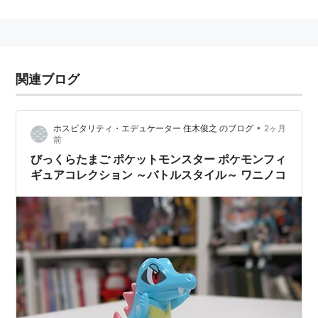
一種。第2世代『金・銀』で登場。
『金・銀』『クリスタル』『ハートゴールド・ソウルシ
ルバー』で主人公がウツギ博士から貰えるポケモンの一
関連ブログ
匹。
GBA版以降での入手方法
•
ホスピタリティ・エデュケーター 住木俊之 のブログ
2ヶ月
前
ポケモンコロシアム
びっくらたまご ポケットモンスター ポケモンフィ
『ポケモンコロシアム』でリライブした
オーダイル
ギュアコレクション ～バトルスタイル～ ワニノコ
から
ワニノコ
のタマゴを産むことができる。
『ポケモンコロシアム』発売時点ではメタモンを捕
まえる手段が存在しなかったため、ファイアレッ
ド・リーフグリーンが発売される前は、
ワニノコ
を
手に入れるにはメスを捕まえる必要があった。
エメラルド・
ホウエン図鑑のジラーチ・デオキシス以外を登録す