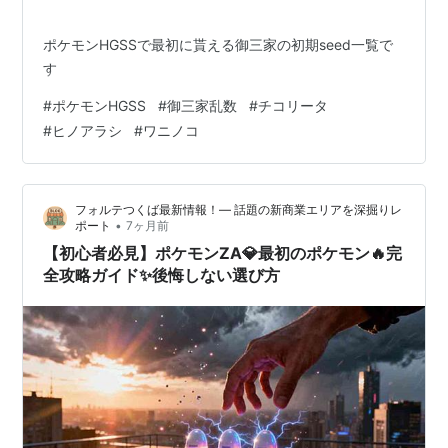
ポケモンHGSSで最初に貰える御三家の初期seed一覧で
す
#
ポケモンHGSS
#
御三家乱数
#
チコリータ
#
ヒノアラシ
#
ワニノコ
フォルテつくば最新情報！— 話題の新商業エリアを深掘りレ
•
ポート
7ヶ月前
【初心者必見】ポケモンZA💎最初のポケモン🔥完
全攻略ガイド✨後悔しない選び方