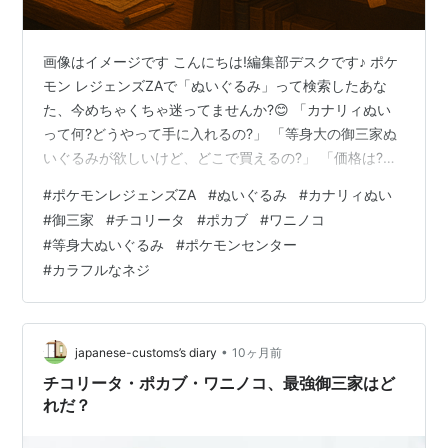
画像はイメージです こんにちは!編集部デスクです♪ ポケ
モン レジェンズZAで「ぬいぐるみ」って検索したあな
た、今めちゃくちゃ迷ってませんか?😊 「カナリィぬい
って何?どうやって手に入れるの?」 「等身大の御三家ぬ
いぐるみが欲しいけど、どこで買えるの?」 「価格は?在
庫は?偽物は大丈夫?」 そんな悩みを抱えているあなたに
#
ポケモンレジェンズZA
#
ぬいぐるみ
#
カナリィぬい
朗報です!✨ この記事では、ゲーム内のカナリィぬい攻略
#
御三家
#
チコリータ
#
ポカブ
#
ワニノコ
から、公式グッズの購入方法まで完全網羅しています💪
#
等身大ぬいぐるみ
#
ポケモンセンター
実は、ポケモンレジェンズZAの「ぬいぐるみ」には2つ
#
カラフルなネジ
の種類があるんです! 1つはゲーム内アイテムの「カナリ
ィぬい」(捕獲率アップなどの効果あり) もう1つはポケモ
ンセンター…
•
japanese-customs’s diary
10ヶ月前
チコリータ・ポカブ・ワニノコ、最強御三家はど
れだ？