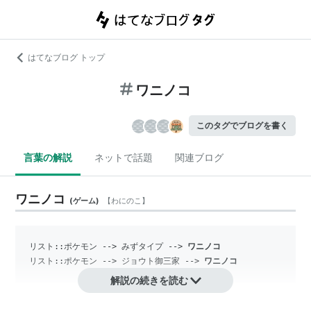
はてなブログ トップ
ワニノコ
このタグでブログを書く
言葉の解説
ネットで話題
関連ブログ
ワニノコ
(
ゲーム
)
【
わにのこ
】
リスト::ポケモン
 --> みずタイプ --> 
ワニノコ
リスト::ポケモン
 --> ジョウト御三家 --> 
ワニノコ
解説の続きを読む
『ポケットモンスター』シリーズに登場するポケモンの