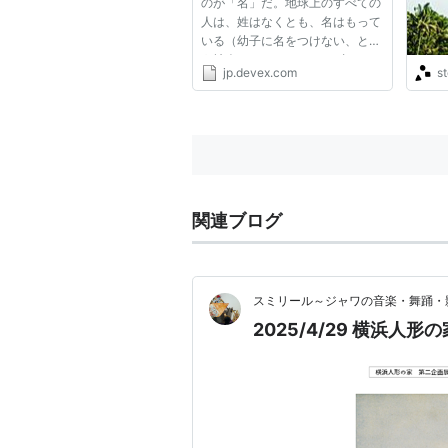
のが「名」だ。地球上のすべての
人は、姓はなくとも、名はもって
いる（幼子に名をつけない、とい
う社会はなきにしもあらずだ
jp.devex.com
s
が）。今回は、アジアの民族を対
象に、多種多様な名のつけ方を紹
介する。 一昔前の日本の「一
郎」（長男）、「次郎」（次
男）、「...
関連ブログ
スミリール～ジャワの音楽・舞踊・
2025/4/29 横浜人