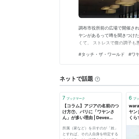
調布市役所前の広場で開催され
ヤンがあるって噂を聞きつけた
くて。 ストレスで腹の調子も
#
タッチ・ザ・ワールド
#
ワ
ネットで話題
7
6
ブックマーク
ブ
【コラム】アジアの名前のつ
war
け方㊦、バリに「ワヤンさ
ヤン
ん」が多い理由 | Devex
くら
Japan- 国際協力の求人・就
｜く
所属（家など）を示すのが「姓」
職・転職・キャリアサポート
とすれば、その人自身を特定する