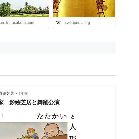
tore.kurasukoto.com
ja.wikipedia.org
•
影絵芝居
1年前
形の家 影絵芝居と舞踊公演