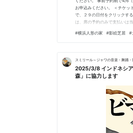
ください。 事前予約制で4/6
お申込みください。 ＜チケッ
で、２９の日付をクリックす
は、席の予約のみで支払いは当
＆公演チケット2000円の両
#
横浜人形の家
#
影絵芝居
#
画展チケットを購入、イベン
受付・お支払い） また、もし
スミリール～ジャワの音楽・舞踊・
2025/3/8 インド
森」に協力します