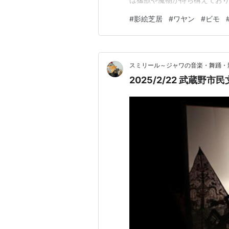
細 日時：2025年3月8日（土
#
影絵芝居
#
ワヤン
#
ビモ
大ホール（1F） アクセス：J
行き4分／京王線「高幡不動駅
スミリール～ジャワの音楽・舞踊・
2025/2/22 武蔵野