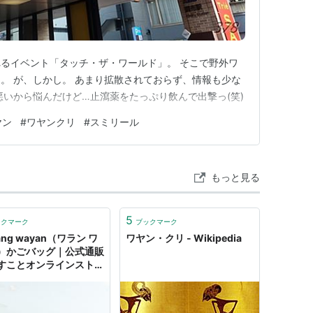
るイベント「タッチ・ザ・ワールド」。 そこで野外ワ
。 が、しかし。 あまり拡散されておらず、情報も少な
悪いから悩んだけど…止瀉薬をたっぷり飲んで出撃っ(笑)
ヤン
#
ワヤンクリ
#
スミリール
もっと見る
5
ックマーク
ブックマーク
ang wayan（ワラン ワ
ワヤン・クリ - Wikipedia
）かごバッグ｜公式通販
すことオンラインストア
らすこと