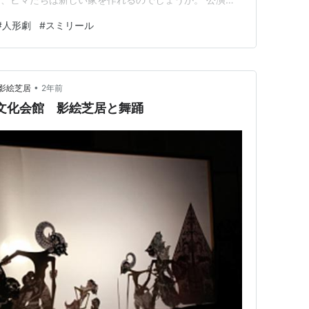
）15:00～16:00 会場：ひの煉瓦ホール（東京都日野市）
#
人形劇
#
スミリール
R中央線「日野駅」から徒歩15分、またはバスで高幡不動
」から…
•
影絵芝居
2年前
市民文化会館 影絵芝居と舞踊