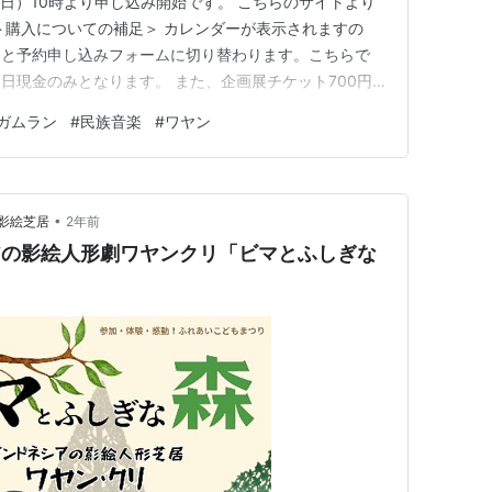
（日）10時より申し込み開始です。 こちらのサイトより
ト購入についての補足＞ カレンダーが表示されますの
ると予約申し込みフォームに切り替わります。こちらで
日現金のみとなります。 また、企画展チケット700円
方をお買い求めいただく必要があります。（２階受付で企
ガムラン
#
民族音楽
#
ワヤン
ト受付開始（４階までの通路を開放）後、劇場ホワイエで
ネット予約が難し…
•
影絵芝居
2年前
ネシアの影絵人形劇ワヤンクリ「ビマとふしぎな