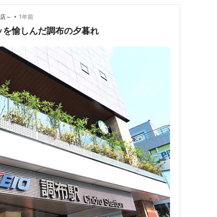
•
本店～
1年前
ッを愉しんだ調布の夕暮れ