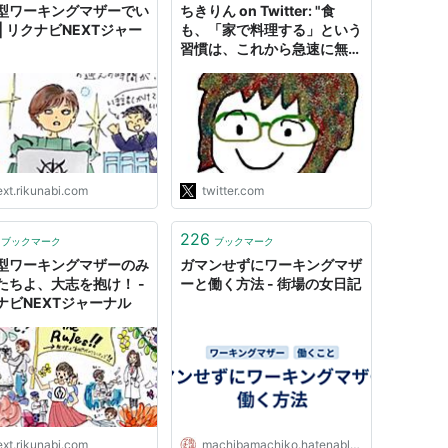
型ワーキングマザーでい
ちきりん on Twitter: "食
| リクナビNEXTジャー
も、「家で料理する」という
習慣は、これから急速に無く
なっていくと思う。ワーキン
グマザーが家で朝ご飯と弁当
を作ってるなんて異常な状況
がいつまでも続くはずがな
い。こういうの、なんかの呪
縛にかかってると思う。"
ext.rikunabi.com
twitter.com
226
ブックマーク
ブックマーク
型ワーキングマザーのみ
ガマンせずにワーキングマザ
たちよ、大志を抱け！ -
ーと働く方法 - 街場の女日記
ナビNEXTジャーナル
ext.rikunabi.com
machibamachiko.hatenablog.com