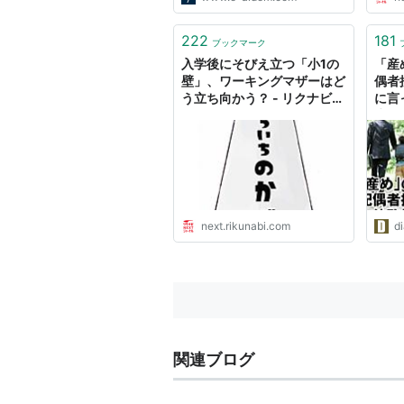
222
181
ブックマーク
入学後にそびえ立つ「小1の
「産
壁」、ワーキングマザーはど
偶者
う立ち向かう？ - リクナビ
に言
NEXTジャーナル
先だ
ーぶ
next.rikunabi.com
d
関連ブログ