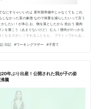
ってなにすりゃいいのよ 更年期準備中じゃなくても これ
ともしなかった富の象徴 なので体重を減らしたいって言う
とかしたい！が本心 お、物を落としたから 拾おう 腹肉
ボンを履こう（あまりないけど） むん！腰肉がのっかる
薄くなるズボン こすれるふともも。 ブラトップからあふ
くいこみ段々になる背中 前も後ろも３～４段になってる こ
記 日記
#
ワーキングマザー
#
子育て
が重なっているところに出来る あせも 夏はきつい。 あん
が約20年ぶり出産！公開された我が子の姿
題沸騰