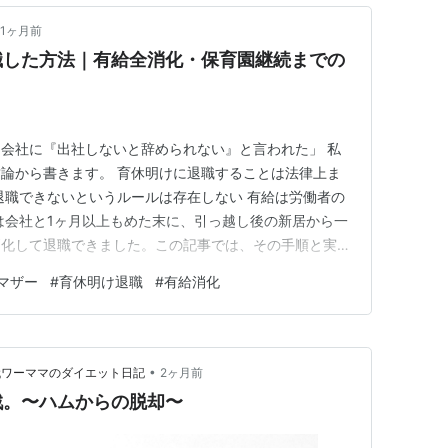
1ヶ月前
職した方法｜有給全消化・保育園継続までの
会社に『出社しないと辞められない』と言われた」 私
論から書きます。 育休明けに退職することは法律上ま
退職できないというルールは存在しない 有給は労働者の
は会社と1ヶ月以上もめた末に、引っ越し後の新居から一
消化して退職できました。この記事では、その手順と実際
※私は弁護士でも社労士でもありません。あくまで一個人
マザー
#
育休明け退職
#
有給消化
な場合は専門家へ相談してください。 復帰をやめた理
できない」と言われた…
•
代ワーママのダイエット日記
2ヶ月前
戦。〜ハムからの脱却〜