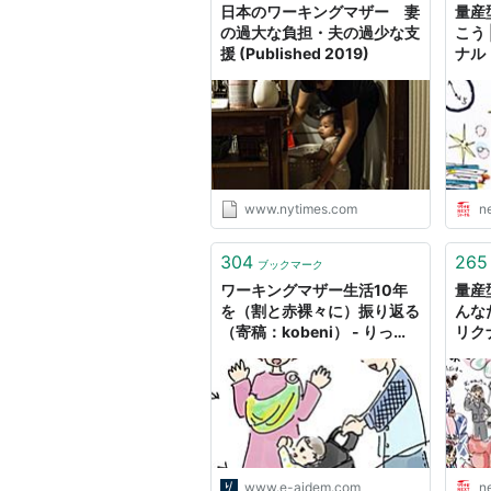
日本のワーキングマザー 妻
量産
の過大な負担・夫の過少な支
こう 
援 (Published 2019)
ナル
www.nytimes.com
n
304
265
ブックマーク
ワーキングマザー生活10年
量産
を（割と赤裸々に）振り返る
んな
（寄稿：kobeni） - りっす
リク
ん by イーアイデム
www.e-aidem.com
n