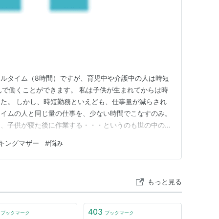
ルタイム（8時間）ですが、育児中や介護中の人は時短
んで働くことができます。 私は子供が生まれてからは時
た。 しかし、時短勤務といえども、仕事量が減らされ
タイムの人と同じ量の仕事を、少ない時間でこなすのみ。
り、子供が寝た後に作業する・・・というのも世の中のワ
 それなのに給料やボーナス、ひいては評価まで下げら
キングマザー
#
悩み
す。 事務職という性質上、個人の結果がわかりやすく
せん。皆が同じくらい真面…
もっと見る
403
ブックマーク
ブックマーク