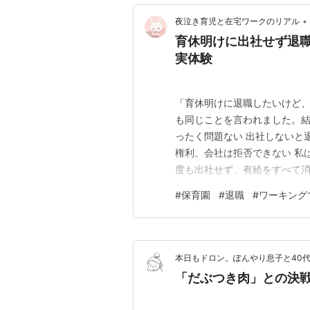
•
夜泣き育児と在宅ワークのリアル
育休明けに出社せず退
実体験
「育休明けに退職したいけど、
も同じことを言われました。結
ったく問題ない 出社しないと
権利。会社は拒否できない 私
度も出社せず、有給をすべて
のやりとりを全部書きます。 
#
保育園
#
退職
#
ワーキング
の体験談です。法的判断が必要
由 会社に「出社しないと退職
本日もドロン。ぽんやり息子と40
「だぶつき肉」との決