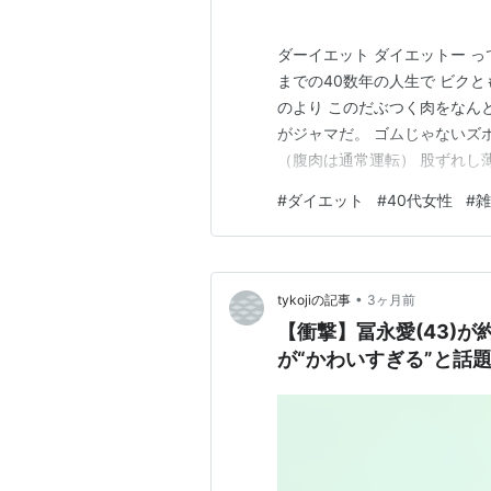
ダーイエット ダイエットー 
までの40数年の人生で ビク
のより このだぶつく肉をなん
がジャマだ。 ゴムじゃないズ
（腹肉は通常運転） 股ずれし
れる 脇肉 たゆたう 二の腕 
#
ダイエット
#
40代女性
#
雑
れぞ ハム これからの季節 肉
こ、やめられないし …
•
tykojiの記事
3ヶ月前
【衝撃】冨永愛(43)
が“かわいすぎる”と話