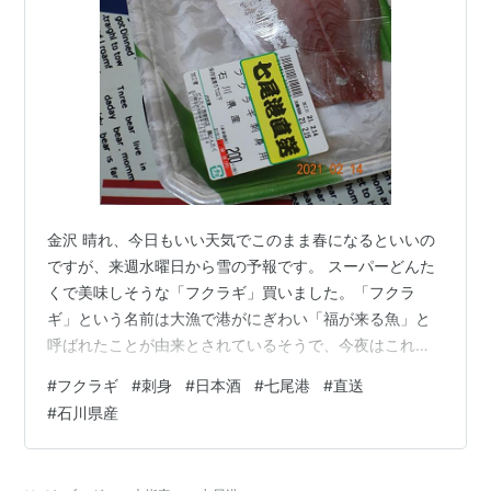
金沢 晴れ、今日もいい天気でこのまま春になるといいの
ですが、来週水曜日から雪の予報です。 スーパーどんた
くで美味しそうな「フクラギ」買いました。「フクラ
ギ」という名前は大漁で港がにぎわい「福が来る魚」と
呼ばれたことが由来とされているそうで、今夜はこれを
肴においしいお酒を飲みます（笑）【撮影場所 自宅：
#
フクラギ
#
刺身
#
日本酒
#
七尾港
#
直送
2021年02月14日 DSC-RX100M3】 ランキング参加中で
#
石川県産
もう一押しお願いしますにほんブログ村金沢市ランキン
グ