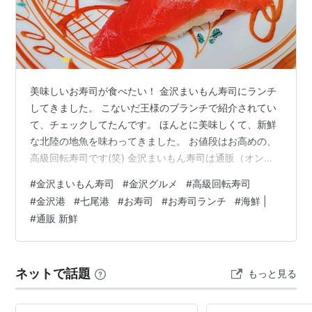
美味しいお寿司が食べたい！ 金沢まいもん寿司にランチ
してきました。 こないだ王様のブランチで紹介されてい
て、チェックしてたんです。 ほんとに美味しくて、新鮮
な北陸の地魚を味わってきました。 お値段はお高めの、
高級回転寿司です(笑) 金沢まいもん寿司は通販（オンラ
インショップ）もやっていたので、気になる方は最後を
#
金沢まいもん寿司
#
金沢グルメ
#
高級回転寿司
ご覧ください。 見てください。 思い出してまた食べた
#
金沢港
#
七尾港
#
お寿司
#
お寿司ランチ
#
海鮮 |
い。 ほんと美味しかった〜 金沢まいもん寿司 一名様か
#
通販 新鮮
らご家族連れまで、幅広い年代で楽しめる！旬の鮮魚を
味わい尽くす 金沢グルメ回転寿司 頼んだランチメニュー
鼓門−つづみもん−とお寿司 金沢まいもん寿司のまとめ
ネットで話題
もっと見る
金沢まいもん寿司は通販…