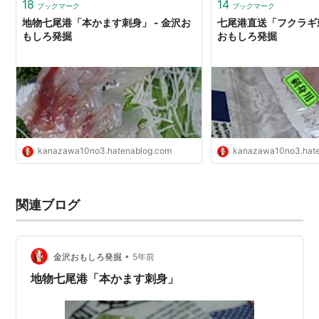
18
14
ブックマーク
ブックマーク
地物七尾港「本かます刺身」 - 金沢お
七尾港直送「フクラギ刺
もしろ発掘
おもしろ発掘
kanazawa10no3.hatenablog.com
kanazawa10no3.hat
関連ブログ
•
金沢おもしろ発掘
5年前
地物七尾港「本かます刺身」