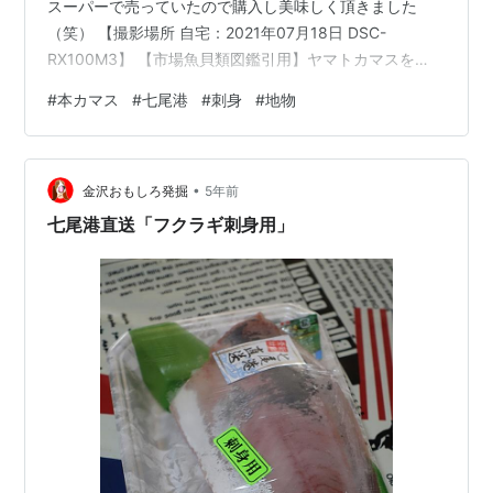
スーパーで売っていたので購入し美味しく頂きました
（笑） 【撮影場所 自宅：2021年07月18日 DSC-
RX100M3】 【市場魚貝類図鑑引用】ヤマトカマスを
「水カマス」、アカカマスを「本カマス」という。味の
#
本カマス
#
七尾港
#
刺身
#
地物
良さ、大きくなることなどでカマス類ではもっとも高価
なもの。鮮魚でも干ものなどの加工品などとしても流通
量は多い。鮮魚は古く塩焼き魚とされ用途の狭い魚だっ
•
た。これが近年刺身やあぶりなど生食されるようにな
金沢おもしろ発掘
5年前
り、鮮度によっては高価なものとなっている。ランキン
七尾港直送「フクラギ刺身用」
グ参加中です。応援のクリック、よろしくお…