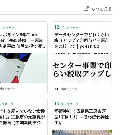
もっと見る
12
ックマーク
ブックマーク
ンポ育メン6年生 on
データセンターでどれくらい
tter: "PM5時頃、三原港
税収アップ？印西市と三原市
人身事故 信号無視で渡
を比較して｜yo4shi80
女子高生が走行中の車に
 これを見て皆さんに安
識を持っていただきたい
いアップしました。 み
んも急いでいる時こそ安
識をもってください #三
 #交通事故
itter.com
note.com
s://t.co/MHMHIjt9RK"
10
ックマーク
ブックマーク
どもを産んでいない女性
稲荷神社（ 広島県三原市須
国民」三原市の元議長が
波1丁目1-1） - ほわほわ神社
切発言（中国新聞デジタ
生活
- Yahoo!ニュース