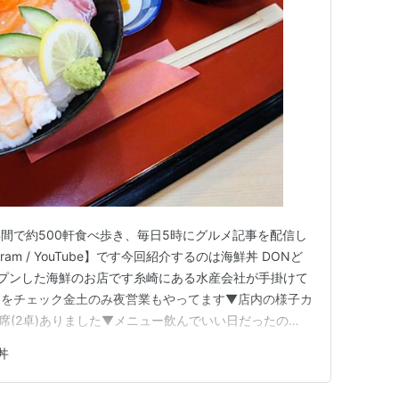
間で約500軒食べ歩き、毎日5時にグルメ記事を配信し
ram / YouTube】です今回紹介するのは海鮮丼 DONど
オープンした海鮮のお店です糸崎にある水産会社が手掛けて
ーをチェック金土のみ夜営業もやってます▼店内の様子カ
席(2卓)ありました▼メニュー飲んでいい日だったの
DONどん(1500円)内容は《小鉢/汁物/お漬物》となっ
丼
さ目かな。水産会社がやっているだけあって、魚のクオリ