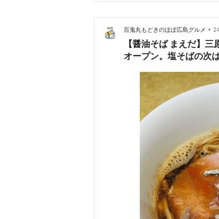
走パン‼』とのこ…
•
百鬼丸もどきのほぼ広島グルメ
2
【醤油そば まえだ】三
オープン。塩そばの次は