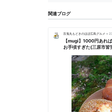
関連ブログ
•
百鬼丸もどきのほぼ広島グルメ
2
【mugi】1000円あ
お手頃すぎた(三原市皆