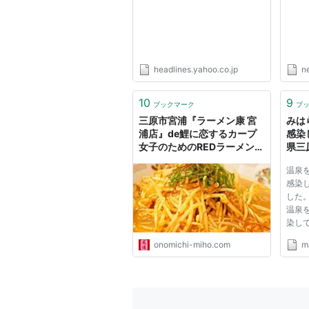
headlines.yahoo.co.jp
n
10
9
ブックマーク
ブ
三原市宮浦『ラーメン康 宮
みは
浦店』de鯉に恋するカープ
感染
女子のためのREDラーメン！
県三
– ミホとめぐる尾道
温泉を
感染
した
温泉
染し
です
onomichi-miho.com
m
泉、「
染の
うち、
日利
性は...