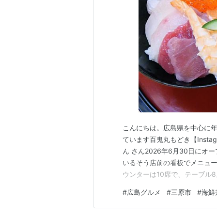
こんにちは。広島県を中心に年
ています百鬼丸もどき【Instag
ん さん2026年6月30日に
いるそう店前の看板でメニュ
ウンターは10席で、テーブル8
で、とりあえずのビール ▼海鮮
#
広島グルメ
#
三原市
#
海鮮
ています丼のサイズはやや小
ティは安定感あ…