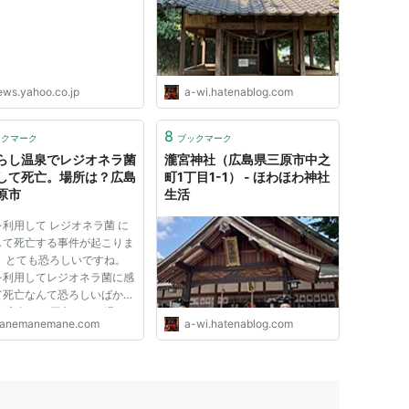
ews.yahoo.co.jp
a-wi.hatenablog.com
8
ックマーク
ブックマーク
らし温泉でレジオネラ菌
瀧宮神社（広島県三原市中之
して死亡。場所は？広島
町1丁目1-1） - ほわほわ神社
原市
生活
利用して レジオネラ菌 に
して死亡する事件が起こりま
。 とても恐ろしいですね。
を利用してレジオネラ菌に感
て死亡なんて恐ろしいばかり
。 広島の三原市にある温
anemanemane.com
a-wi.hatenablog.com
 みはらし温泉 」で集団感
事件が起こりました。 その
50代の男性一人が今月21
用して、死亡しました。 男