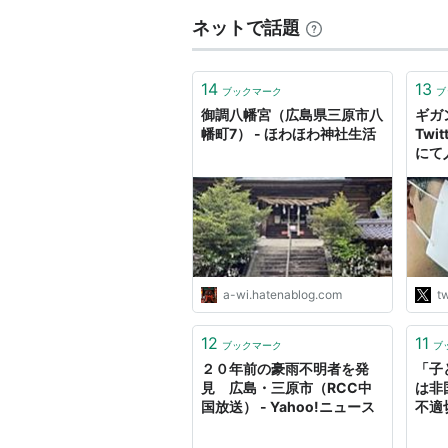
ネットで話題
14
13
ブックマーク
ブ
御調八幡宮（広島県三原市八
ギガ
幡町7） - ほわほわ神社生活
Twi
にて
った
接触
全意
と思
なさ
全意
原市
a-wi.hatenablog.com
tw
http
12
11
ブックマーク
ブ
２０年前の豪雨不明者を発
「子
見 広島・三原市（RCC中
は非
国放送） - Yahoo!ニュース
不適
ル） 