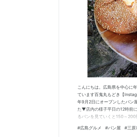
こんにちは。広島県を中心に年
ています百鬼丸もどき【Instagr
年9月2日にオープンしたパン
た▼店内の様子平日の12時前
るパンを見ていくと150～2
ていて、1周しないと分からな
#
広島グルメ
#
パン屋
#
三原
ン ▼ベーコンエッグ(200円