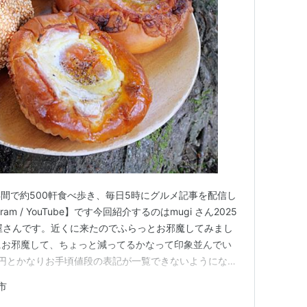
間で約500軒食べ歩き、毎日5時にグルメ記事を配信し
am / YouTube】です今回紹介するのはmugi さん2025
屋さんです。近くに来たのでふらっとお邪魔してみまし
にお邪魔して、ちょっと減ってるかなって印象並んでい
00円とかなりお手頃値段の表記が一覧できないようになっ
い仕掛けになってますね冷蔵系もありました購入したパ
市
)『ベーコンの塩気×卵のコク。お腹も心も満たされるご馳