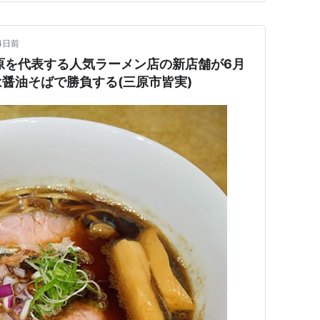
4日前
原を代表する人気ラーメン店の新店舗が6月
醤油そばで勝負する(三原市皆実)