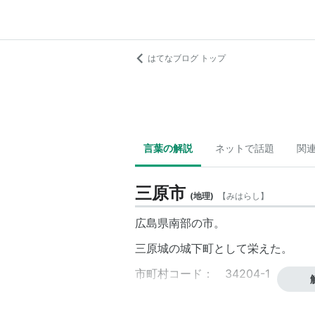
はてなブログ トップ
言葉の解説
ネットで話題
関
三原市
(
地理
)
【
みはらし
】
広島県南部の市。
三原城の城下町として栄えた。
市町村コード： 34204-1