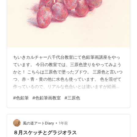
ちいきカルチャー八千代台教室にて色鉛筆画講座をやっ
ています。 今日の教室では、三原色塗りをやってみよう
かと！ こちらは三原色で塗ったブドウ。 三原色と言いつ
つ、赤・青・黄の他に水色も使っています。 色を混ぜて
作っているので、リアルな色合いとは違いますが絵画的
な趣深い色になりました。 色鉛筆画を上手に描こうと思
#
色鉛筆
#
色鉛筆画教室
#
三原色
うとデッサン力も必要になってきます。 しかしながら、
色選びをしながらデッサン（ものの形や陰影）も意識す
るのって、最初のうちは難しいものです。 ということ
•
で、赤一色でデッサンをしちゃいます！ この上に、色を
風の道アートDiary
1年前
重ねて混ぜていきます。 つまりデッサンと色作りの工程
８月スケッチとグラジオラス