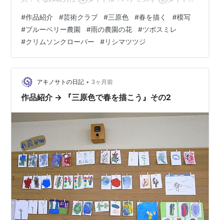
ル：ハナミズキ ⑥タイトル：ハナミズキ ⑦タイトル：
#
作品紹介
#
芸術クラブ
#
三原色
#
春を描く
#
模写
ハナミズキ ④～⑦描いた人：オリーブ班男性 遊フォト
#
ブルーベリー農園
#
雨の農園の花
#
ツボスミレ
755 5月3日東広島市豊栄町のブルーベリー農園 雨の農園
#
クリムソンクローバー
#
リシマツツジ
の花 午後から雨になったのでブルーベリー剪定は取りや
め。農園の雨に濡れる花を撮影。 ①ツボスミレ ②クリ
ムソンクローバー ③キリシマツツジ
•
アキノサトの日記
3ヶ月前
作品紹介 → 『三原色で春を描こう』その2