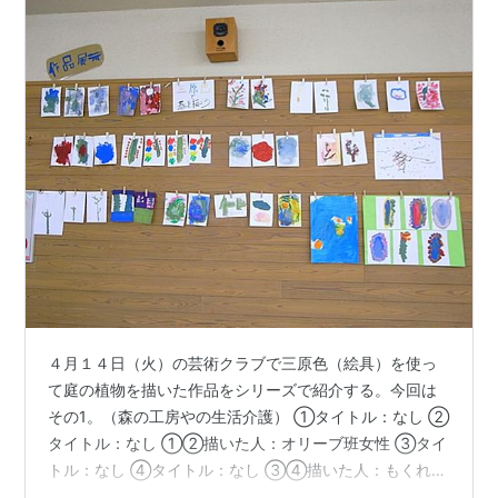
４月１４日（火）の芸術クラブで三原色（絵具）を使っ
て庭の植物を描いた作品をシリーズで紹介する。今回は
その1。（森の工房やの生活介護） ①タイトル：なし ②
タイトル：なし ①②描いた人：オリーブ班女性 ③タイ
トル：なし ④タイトル：なし ③④描いた人：もくれん
班女性 ⑤タイトル：ごじら ⑥タイトル：なし ⑦タイ