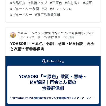
#
作品紹介
#
芸術クラブ
#
三原色
#
春を描く
#
模写
トル：なし ⑤⑥⑦描いた人：オリーブ班男性 遊フォト
#
ブルーベリー農園
#
花
#
キジノムシロ
750 4月28日東広島市豊栄町のブルーベリー農園 花→キ
#
ブルーベリー
#
東広島市豊栄町
ジノムシロ、ブルーベリー ブルーベリー畑の野の花は黄
色のキジムシロはあちこちに群落をつくっている。 ブル
ーベリー畑のウッダード（晩生）が他の品種より一足先
公式YouTubeでフル視聴可能なアニソン主題歌専門メディア
に花の口が開くのでミツバチ…
•
｜アーティスト別・作品別に整理
6ヶ月前
YOASOBI「三原色」歌詞・意味・MV解説｜再会
と友情の青春群像劇