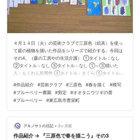
４月１４日（火）の芸術クラブで三原色（絵具）を使っ
て庭の植物を描いた作品をシリーズで紹介する。今回は
その4。（森の工房やの生活介護） ①タイトル：なし
②タイトル：なし ③タイトル：なし ①～③描いた
人：もくれん班男性 ④タイトル：さくら ⑤タイトル：
なし ④⑤描いた人：もくれん班男性 ⑥タイトル：たん
#
作品紹介
#
芸術クラブ
#
三原色
#
春を描く
#
模写
ぽぽ・きいろ 描いた人：くるみ班男性 遊フォト756 5月
#
ブルーベリー農園
#
剪定
#
オオタニウツギの蕾
4日東広島市豊栄町のブルーベリー農園 剪定、オオタニ
#
ブルーベリー
#
東広島市豊栄町
ウツギの蕾 ブルーベリーの剪定は3段ある畑のうち下、
中が終わって一番上の畑に取り掛かる。写真手前が剪定
済み、左奥が未剪定の木。 畑の側の道路下の水路ののり
面のオオタニウツギが赤い蕾が現れ…
•
アキノサトの日記
3ヶ月前
作品紹介 → 『三原色で春を描こう』その3