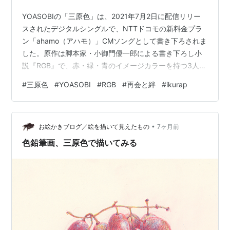
YOASOBIの「三原色」は、2021年7月2日に配信リリー
スされたデジタルシングルで、NTTドコモの新料金プラ
ン「ahamo（アハモ）」CMソングとして書き下ろされま
した。原作は脚本家・小御門優一郎による書き下ろし小
説『RGB』で、赤・緑・青のイメージカラーを持つ3人の
幼馴染の再会と絆を描く青春群像劇です。 本楽曲は、
#
三原色
#
YOASOBI
#
RGB
#
再会と絆
#
ikurap
YOASOBI史上でも特に挑戦的な 高速ラップ（ikurap）
や、ライブでの シンガロング（合唱） が聴きどころ。ス
トリーミング再生1億回、MV再生1億回を突破した人気曲
•
で、英語版『RGB』も公開されています。 この記事で
お絵かきブログ／絵を描いて見えたもの
7ヶ月前
は、 楽曲の基本情報 制作の裏側やタイアップとの関係 …
色鉛筆画、三原色で描いてみる