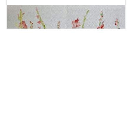
を分けるわけです。 三原色塗りをす…
ゆるく取り組んでいる「毎日５分描く」こと。時々でき
ない日もありますが続けています。朝食後や、出かけた
先で描いたりと時間は定まっていません。気分的に構え
ずとも、さっと紙に向かうようになったのは、良かった
ことです。一方、作品にならない落書きのようなものが
増え、描写が雑になっている気もします。 昔は銀行だっ
#
スケッチ
#
グラジオラス
#
三原色
た石造りの建物チョコレートのパッケージ庭の備前焼の
壺 など５分では出来ず〜２０分くらいかかったものもあ
り。 グラジオラス スケッチブックに赤・青・黄の三原色