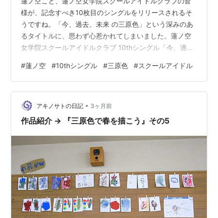
蓮ノ空こと、蓮ノ空女学院スクールアイドルクラブの皆
様が、記念すべき10枚目のシングルをリリースされるそ
うですね。「今、過去、未来 の三原色」という深みのあ
るタイトルに、思わず心惹かれてしまいました。蓮ノ空
女学院スクールアイドルクラブ 10thシングル「今、過
去、未来 の三原色」 [ 蓮ノ空女学院スクールアイドルク
#
蓮ノ空
#
10thシングル
#
三原色
#
スクールアイドル
ラブ ] 楽天で購入 今回の新曲は、彼女たちが歩んできた
時間と、これから描き出す景色がぎゅっと凝縮されたよ
うな、そんな素敵な予感がしますね。「三原色」という
•
言葉にどのような意味が込められているのか、メンバー
アキノサトの日記
3ヶ月前
の皆様が紡ぐハーモニーを想像するだけで、温かい気持
作品紹介 → 『三原色で春を描こう』その5
ちになります。楽曲の詳細やビジ…