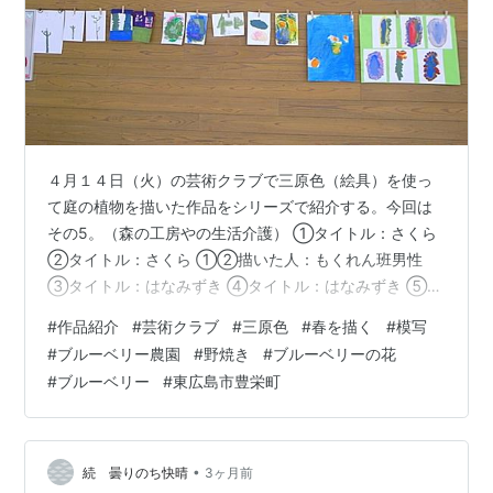
４月１４日（火）の芸術クラブで三原色（絵具）を使っ
て庭の植物を描いた作品をシリーズで紹介する。今回は
その5。（森の工房やの生活介護） ①タイトル：さくら
②タイトル：さくら ①②描いた人：もくれん班男性
③タイトル：はなみずき ④タイトル：はなみずき ⑤タ
イトル：はなみずき ③～⑤描いた人：オリーブ班男性
#
作品紹介
#
芸術クラブ
#
三原色
#
春を描く
#
模写
遊フォト757 5月5日東広島市豊栄町のブルーベリー農園
#
ブルーベリー農園
#
野焼き
#
ブルーベリーの花
野焼き、ブルーベリーの花 ブルーベリーの剪定枝を野焼
#
ブルーベリー
#
東広島市豊栄町
きする。並行してブルーベリーの剪定を続けている。 ブ
ルーベリーがほぼ満開なので剪定作業中もミツバチが飛
びかいブンブン音がずーっと聞こえる。
•
続 曇りのち快晴
3ヶ月前