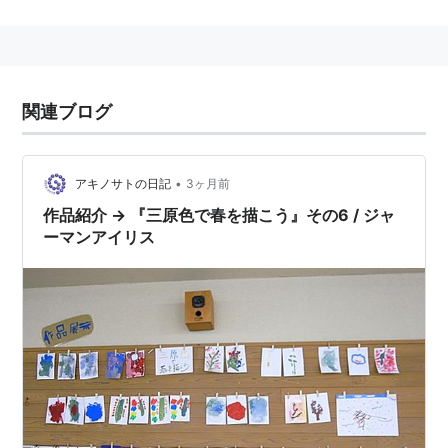
色の三原色
は赤・青・黄の3色。
絵具は「
色の三原色
」に入り、
シアン
・
マゼン
タ
・
イエロー
の3色を指す。
関連ブログ
関連
→
原色
•
アキノサトの日記
3ヶ月前
作品紹介 → 『三原色で春を描こう』その6 / ジャ
ーマンアイリス