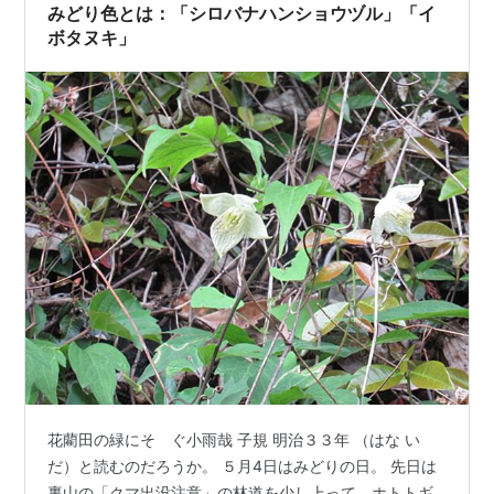
みどり色とは：「シロバナハンショウヅル」「イ
ボタヌキ」
花藺田の緑にそゝぐ小雨哉 子規 明治３３年 （はな い
だ）と読むのだろうか。 ５月4日はみどりの日。 先日は
裏山の「クマ出没注意」の林道を少し上って、ホトトギ