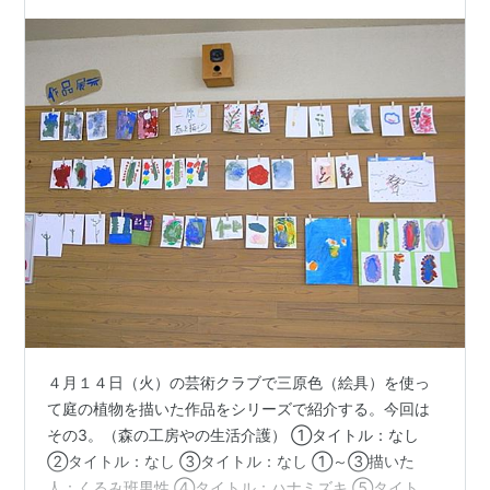
４月１４日（火）の芸術クラブで三原色（絵具）を使っ
て庭の植物を描いた作品をシリーズで紹介する。今回は
その3。（森の工房やの生活介護） ①タイトル：なし
②タイトル：なし ③タイトル：なし ①～③描いた
人：くるみ班男性 ④タイトル：ハナミズキ ⑤タイト