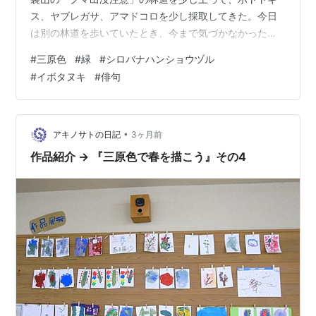
ス、ヤブレガサ、アマドコロを少し採取してきた。今日
は別の林道を歩いていたとき、今まで気づかなかった花
に気付いた。 林道ののり面のやや高いところに何輪か開
#
三原色
#
緑
#
シロバナハンショウヅル
いていたが、手は届かなかった。淡い白でおだやかそう
#
イボタヌキ
#
俳句
な花の雰囲気に魅力がある。調べると「シロバナハンシ
ョウヅル」というキンポウゲ科の蔓花。 もう一つは「イ
ボタヌキ」で、モクセイ科。これは白い小さい花が集ま
って開いている。昔はこの木に寄生するイボタカイガラ
•
アキノサトの日記
3ヶ月前
ムシが排出するロウ質の分泌物が、イボタ…
作品紹介 → 『三原色で春を描こう』その4