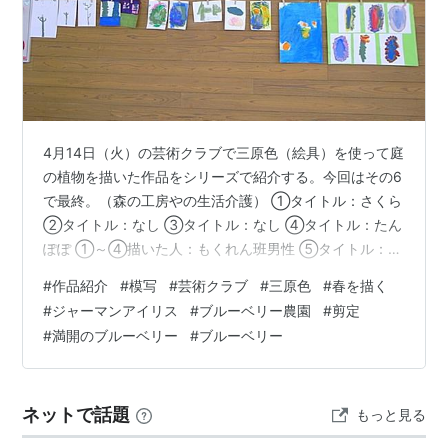
4月14日（火）の芸術クラブで三原色（絵具）を使って庭
の植物を描いた作品をシリーズで紹介する。今回はその6
で最終。（森の工房やの生活介護） ①タイトル：さくら
②タイトル：なし ③タイトル：なし ④タイトル：たん
ぽぽ ①～④描いた人：もくれん班男性 ⑤タイトル：た
んぽぽ・きいろ ⑥タイトル：たんぽぽ・きいろ ⑤⑥描
#
作品紹介
#
模写
#
芸術クラブ
#
三原色
#
春を描く
いた人：くるみ班男性 森の工房あやめの作業室前の花壇
#
ジャーマンアイリス
#
ブルーベリー農園
#
剪定
に咲いたジャーマンアイリス。 深みのある紫色と波打つ
#
満開のブルーベリー
#
ブルーベリー
花びら（フリル）が美しい。（5月8日撮影） 遊フォト
760 5月8日東広島市豊栄町のブルーベリー農園 剪定、満
開のブルーベリー ブルーベリーの剪定を続けている。菜
ネットで話題
もっと見る
の花を真ん中に左右…