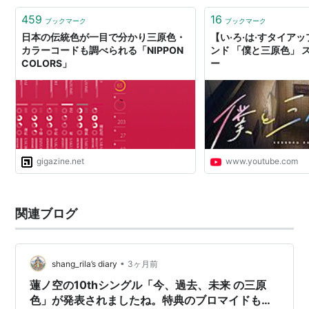
459
16
ブックマーク
ブックマーク
日本の伝統色が一目で分かり三原色・
【い·ろ·は·すタイア
カラーコードも調べられる「NIPPON
ンド 「僕と三原色」 
COLORS」
ー
gigazine.net
www.youtube.com
関連ブログ
•
shang_rila’s diary
3ヶ月前
蓮ノ空の10thシングル「今、過去、未来 の三原
色」が発表されましたね。特典のブロマイドも非