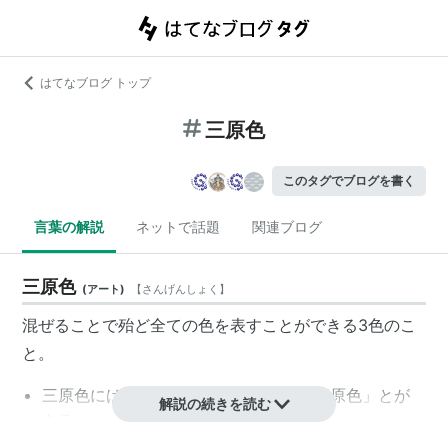
はてなブログ トップ
三原色
このタグでブログを書く
言葉の解説
ネットで話題
関連ブログ
三原色
(
アート
)
【
さんげんしょく
】
混ぜることで殆ど全ての色を表すことができる3色のこ
と。
三原色
には、「
光の三原色
」と「
色の三原色
」とが
解説の続きを読む
ある。
光の三原色
は赤・青・緑の3色。