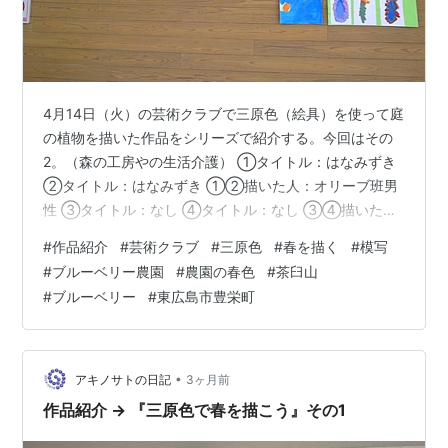
4月14日（火）の芸術クラブで三原色（絵具）を使って庭
の植物を描いた作品をシリーズで紹介する。今回はその
2。（森の工房やの生活介護） ①タイトル：はなみずき
②タイトル：はなみずき ①②描いた人：オリーブ班男
性 ③タイトル：なし ④タイトル：なし ③④描いた
人：くるみ班女性 ⑤タイトル：なし 描いた人：オリー
#
作品紹介
#
芸術クラブ
#
三原色
#
春を描く
#
模写
ブ班男性 ⑥タイトル：さくら 描いた人：くるみ班女性
#
ブルーベリー農園
#
農園の春色
#
茶臼山
遊フォト754 5月2日東広島市豊栄町のブルーベリー農園
#
ブルーベリー
#
東広島市豊栄町
農園の春色 ブルーベリー畑を下の畑から見上げると今が
花盛りで地べたのレンゲの後ろにブルーベリーの花がつ
づく。後ろの山は茶臼山。 少しだけ望遠のアングルで見
る。農園の春色。
•
アキノサトの日記
3ヶ月前
作品紹介 → 『三原色で春を描こう』その1