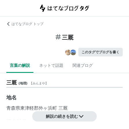
はてなブログ トップ
三厩
このタグでブログを書く
言葉の解説
ネットで話題
関連ブログ
三厩
(
地理
)
【
みんまや
】
地名
青森県
東津軽郡
外ヶ浜町
三厩
解説の続きを読む
旧自治体（三厩村）