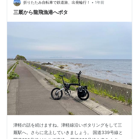
•
折りたたみ自転車で鉄道旅、出発輪行！
1年前
三厩から龍飛漁港へポタ
津軽の話を続けますね。津軽線沿いポタリングをして三
厩駅へ。さらに北上していきましょう。 国道339号線と