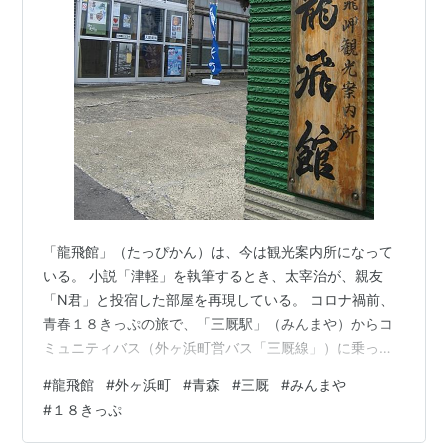
「龍飛館」（たっぴかん）は、今は観光案内所になって
いる。 小説「津軽」を執筆するとき、太宰治が、親友
「N君」と投宿した部屋を再現している。 コロナ禍前、
青春１８きっぷの旅で、「三厩駅」（みんまや）からコ
ミュニティバス（外ヶ浜町営バス「三厩線」）に乗って
行った。 「三厩駅」は、2022年8月から、運休＆代行バ
#
龍飛館
#
外ヶ浜町
#
青森
#
三厩
#
みんまや
ス。 2027年4月1日付で廃止されるという。 今思えば、
#
１８きっぷ
貴重な体験をしたのだった。 龍飛館