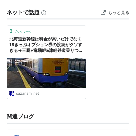
ネットで話題
もっと見る
8
ブックマーク
北海道新幹線は料金が高いだけでなく
18きっぷオプション券の接続がクソす
ぎる→三厩+竜飛岬&津軽鉄道乗りつぶ
しには使える！ : さざなみ壊変
sazanami.net
関連ブログ