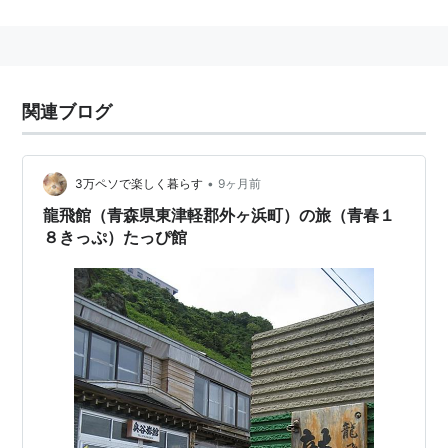
青森県
東津軽郡
にあった村・
地方公共団体
。→
三厩村
2005年3月28日、
東津軽郡
蟹田町
、
平舘村
と合併し
「
外ヶ浜町
」となった。
関連ブログ
三厩駅 JR東日本 (津軽線)
青森県東津軽郡外ヶ浜町三厩東町
299に
存在
する、
東日
本旅客鉄道
(
JR東日本
)
津軽線
の終着駅。→
三厩駅
•
3万ペソで楽しく暮らす
9ヶ月前
龍飛館（青森県東津軽郡外ヶ浜町）の旅（青春１
○
リスト
：
駅キーワード
８きっぷ）たっぴ館