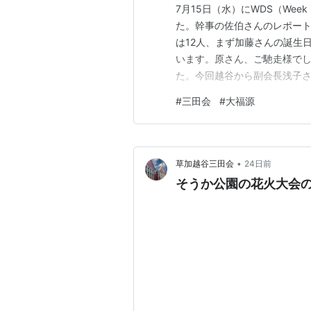
7月15日（水）にWDS（Week
た。幹事の佐伯さんのレポートです。----
は12人、まず加藤さんの誕生
います。原さん、ご馳走様で
た。今回越谷から副会長浅子さ
大いに盛り上がりました。次回は9/1
#
三田会
#
大福源
-------------------
•
草加越谷三田会
24日前
そうか公園の花火大会