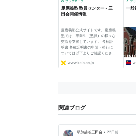
8
7
ブックマーク
ブッ
慶應義塾 塾員センター - 三
一般
田会開催情報
慶應義塾公式サイトです。慶應義
塾では、卒業生（塾員）の様々な
交流を支援しています。 各種証
明書 各種証明書の申請・発行に
ついては以下よりご確認くださ
い。 お知らせ一覧へ イベント一
www.keio.ac.jp
w
覧へ
関連ブログ
•
草加越谷三田会
22日前