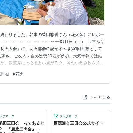
に終わりました。幹事の柴田彩香さん（花火師）にレポー
----------------------------8月1日（土）、7年ぶり
花火大会」に、花火部会の記念すべき第1回活動として
ご家族、ご友人を含め総勢20名が参加。天気予報では厳
たが、観覧席には心地よい風が吹き、冷たい飲み物を片手
でも快適に過ごすことができました。 花火を待つ間
三田会
#
花火
きそばやたこ焼き、お酒やソフトドリンクを囲みながら歓
もっと見る
12
ックマーク
ブックマーク
稲田三田会」ってあると
慶應連合三田会公式サイト
？ 『慶應三田会』 ～