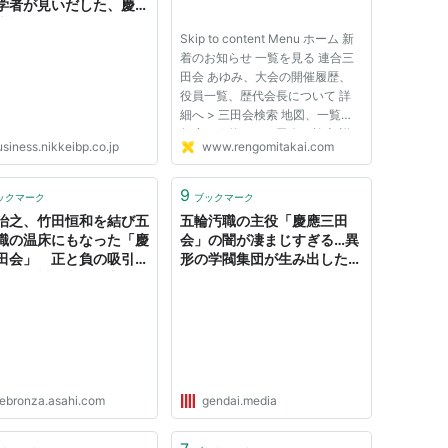
学者が見いだした、慶應
本能」とは？：日経ビジ
Skip to content Menu ホーム 新
オンライン
着のお知らせ 一覧を見る 連合三
田会 あゆみ、大会の開催履歴、
役員一覧、歴代会長について 詳
細へ > 三田会検索 地図、一覧、
年度、目的から三田会を検索 詳
siness.nikkeibp.co.jp
www.rengomitakai.com
細へ > 三田会大会 今年度の三田
会大会について 詳細へ > 三田ジ
ャーナル 新着号の三田ジャーナ
9
ックマーク
ブックマーク
ル、購読について 詳細へ >
治之、竹田恒和を結び五
五輪汚職の主役「慶應三田
Faceb...
職の温床にもなった「慶
会」の闇が凄まじすぎる…異
田会」 正と負の吸引力
形の学閥集団が生み出したも
泉 - 石川智也｜論座アー
の
ブ
ebronza.asahi.com
gendai.media