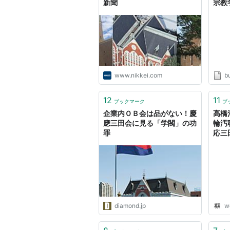
新聞
宗教
の「
ネス
www.nikkei.com
bu
12
11
ブックマーク
ブ
企業内ＯＢ会は品がない！慶
高橋
應三田会に見る「学閥」の功
輪汚
罪
応三
の源
カイ
diamond.jp
w