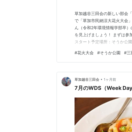
草加越谷三田会の新しい部会「
で「草加市民納涼大花火大会」
ん（令和2年環境情報学部卒）
を見上げましょう！ まずは参加
スタート予定場所：そうか公
限：7月17日（金） ※詳細は
#
花火大会
#
そうか公園
#
三
申し込んでください。 そうか
•
草加越谷三田会
1ヶ月前
7月のWDS（Week Da