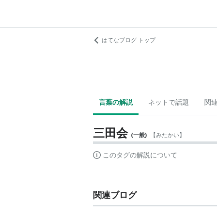
はてなブログ トップ
言葉の解説
ネットで話題
関
三田会
(
一般
)
【
みたかい
】
このタグの解説について
関連ブログ