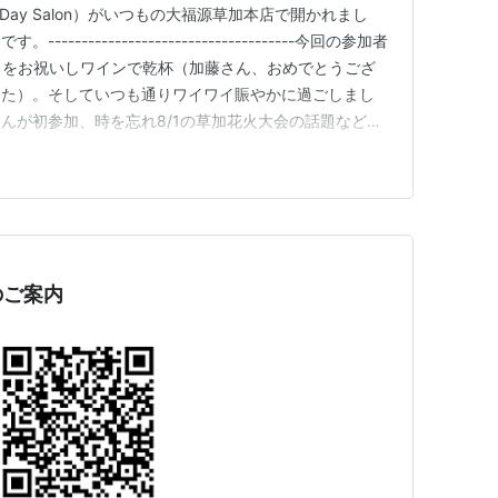
 Day Salon）がいつもの大福源草加本店で開かれまし
---------------------------------今回の参加者
日をお祝いしワインで乾杯（加藤さん、おめでとうござ
した）。そしていつも通りワイワイ賑やかに過ごしまし
んが初参加、時を忘れ8/1の草加花火大会の話題などで
6(水)です。レポート 佐伯ゆかり------------------
のご案内