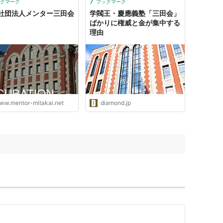
7
クマーク
ブックマーク
社団法人メンター三田会
学閥王・慶應義塾「三田会」
ばかりに権威と金が集中する
理由
ww.mentor-mitakai.net
diamond.jp