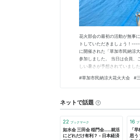
花火部会の最初の活動が無事
トしていただきましょう！----------
に開催された「草加市民納涼大
参加しました。 当日は会員、
しい暑さが予想されていまし
に、夕方の日差しが残る時間帯
#
草加市民納涼大花火大会
#
は、買い出し班が用意した焼
談。机い…
ネットで話題
22
16
ブックマーク
ブ
如水会 三田会 稲門会……就活
「早
にどれだけ有利？ - 日本経済
思う