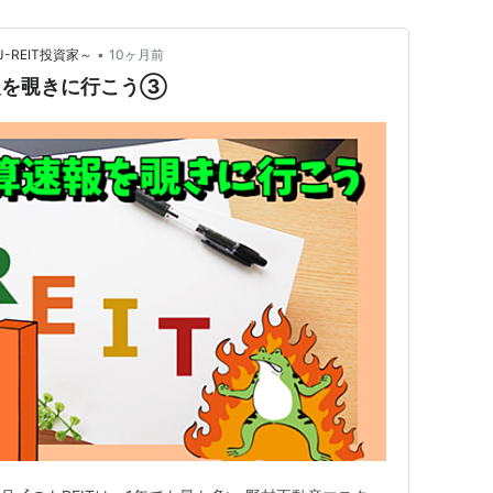
•
REIT投資家～
10ヶ月前
速報を覗きに行こう③