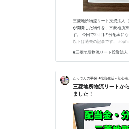
三菱地所物流リート投資法人（3
が開発した物件を、三菱地所
す。 今回で2回目の分配金にな
以下は過去の記事です。 sophisticat
#
三菱地所物流リート投資法人
たっつんの手探り投資生活～初心者J-
三菱地所物流リートから
ました！