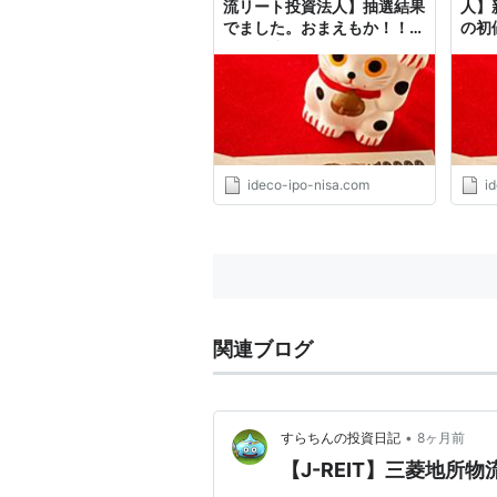
流リート投資法人】抽選結果
人】
でました。おまえもか！！│
の初
お金に生きる
ideco-ipo-nisa.com
i
関連ブログ
•
すらちんの投資日記
8ヶ月前
【J-REIT】三菱地所