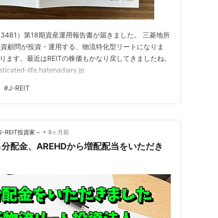
481）第18期資産運用報告書が届きました。 三菱地所
投資顧問が投資・運用する、物流特化型リートになりま
ります。最近はREITの株価もかなり戻してきましたね。
ed-life.hatenadiary.jp
#
J-REIT
•
REIT投資家～
8ヶ月前
分配金、AREHDから増配配当をいただき