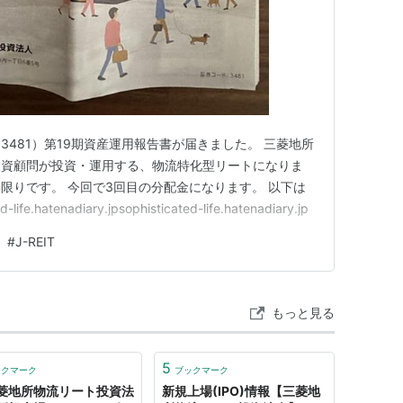
481）第19期資産運用報告書が届きました。 三菱地所
投資顧問が投資・運用する、物流特化型リートになりま
い限りです。 今回で3回目の分配金になります。 以下は
.hatenadiary.jpsophisticated-life.hatenadiary.jp
#
J-REIT
もっと見る
5
ックマーク
ブックマーク
菱地所物流リート投資法
新規上場(IPO)情報【三菱地