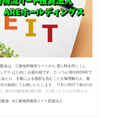
2の分配金は、三菱地所物流リートから 更に時を同じくし
グス はじめに お疲れ様です、たっつん(@326099)で
にあたり、主観による感想も含むことを御理解の上、最
の範疇にてお願いいたします。 11月J-REITで第2の分
 新NISA解放第2期の時、2口買ったものが分割されて
いた物流銘柄も値上がり著しいですが、三井不動産のと同
分配金
#
三菱地所物流リート投資法人
柄お金はかかりますが、あと4口購入してはどうか…と