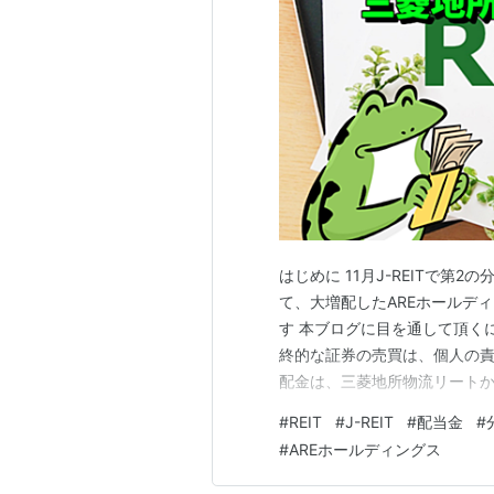
はじめに 11月J-REITで第
て、大増配したAREホールディン
す 本ブログに目を通して頂く
終的な証券の売買は、個人の責任
配金は、三菱地所物流リートから
6口に 最近になって、遅れて
#
REIT
#
J-REIT
#
配当金
#
じく追加購入候補にしている銘
#
AREホールディングス
考える次第 更に…