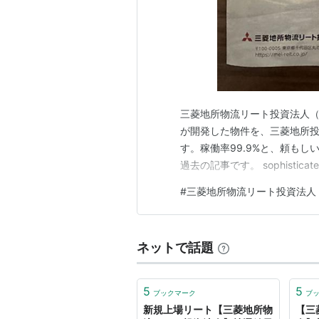
三菱地所物流リート投資法人（3
が開発した物件を、三菱地所
す。稼働率99.9%と、頼もし
過去の記事です。 sophisticated-life
#
三菱地所物流リート投資法人
ネットで話題
5
5
ブックマーク
ブ
新規上場リート【三菱地所物
【三