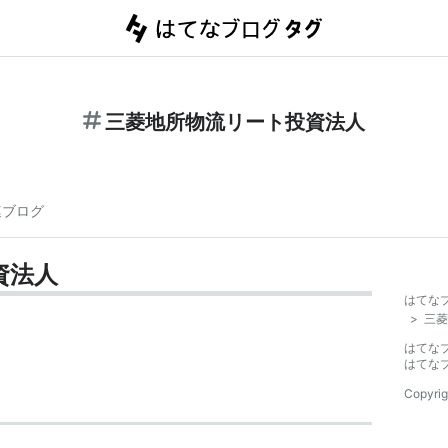
三菱地所物流リート投資法人
連ブログ
資法人
はてな
>
三菱
はてな
はてな
Copyrig