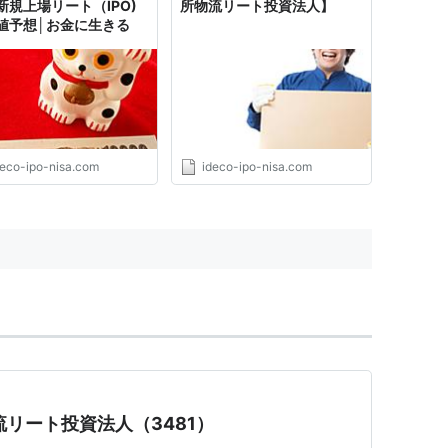
新規上場リート（IPO)
所物流リート投資法人】
値予想│お金に生きる
deco-ipo-nisa.com
ideco-ipo-nisa.com
物流リート投資法人（3481）