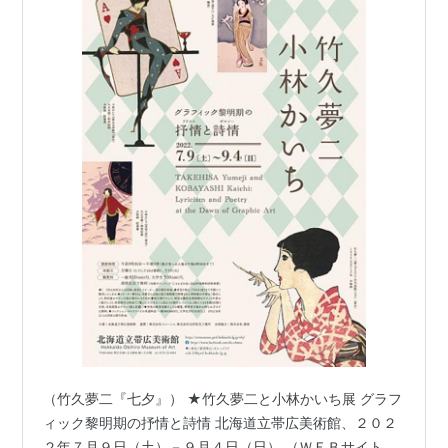
（竹久夢二『七夕』） ★竹久夢二と小林かいち展 グラフ
ィック黎明期の抒情と詩情 北海道立帯広美術館、２０２
２年７月９日（土）－９月４日（日） （ＷＥＢサイト