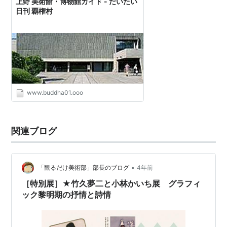
上野 美術館・博物館ガイド - だいたい
日刊 覇権村
www.buddha01.ooo
関連ブログ
•
「観るだけ美術部」部長のブログ
4年前
［特別展］★竹久夢二と小林かいち展 グラフィ
ック黎明期の抒情と詩情