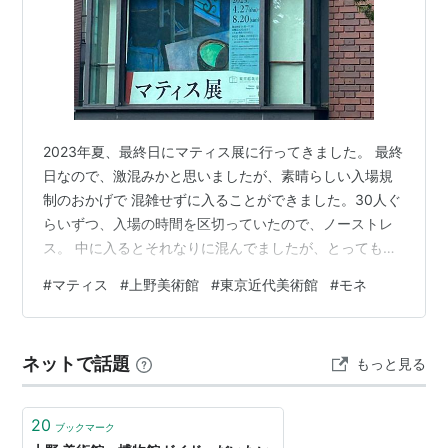
2023年夏、最終日にマティス展に行ってきました。 最終
日なので、激混みかと思いましたが、素晴らしい入場規
制のおかげで 混雑せずに入ることができました。30人ぐ
らいずつ、入場の時間を区切っていたので、ノーストレ
ス。 中に入るとそれなりに混んでましたが、とっても楽
しかったです。 マティス大先生の作品にもかかわらず、
#
マティス
#
上野美術館
#
東京近代美術館
#
モネ
ほとんどの展示が写真撮影オッケーでした！ オッケーな
フロアとNGのフロアがくっきり分かれていましたが、撮
影NGフロアで間違えそうになる人もちらほら。 撮影オッ
ネットで話題
もっと見る
ケーの標識がさりげないので、撮影してもいいフロアな
のかわからず、ドキドキしました。でも日本人特有の空
気を読む力で、各々が周りのひ…
20
ブックマーク