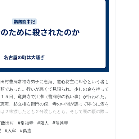
飯田村曹洞常福寺弟子に恵海、道心坊主に即心という者も
親類であった。行いが悪くて見限られ、少しの金を持って
月１５日、竜興寺で江湖（曹洞宗の祝い事）が行われた。
、恵海、杉立権右衛門の僕、寺の中間が謀って即心に酒を
には２朱渡したとも２分渡したとも。そして裏の藪の際に
て詰問すると、恵海は謝りながらも嘘をついた。近頃にな
下飯田村
#
常福寺
#
殺人
#
竜興寺
僕八助に恵海のすすめで暇を出した。この１９日で奉公が
暇
#
入牢
#
偽造
患ってしまったことを親は憂…