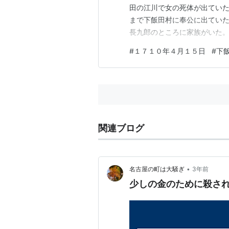
田の江川で女の死体が出てい
まで下飯田村に奉公に出てい
長九郎のところに家族がいた
僧の自殺と重なったので、こ
#
１７１０年４月１５日
#
下
もなしで済ませた。
関連ブログ
•
名古屋の町は大騒ぎ
3年前
少しの金のために殺さ