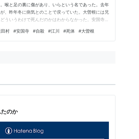
た。喉と足の裏に傷があり、いらという名であった。去年
たが、昨年冬に病気とのことで戻っていた。大曽根には兄
。どういうわけで死んだのかはわからなかった。安国寺の
の僧の仕業かと疑われたが、何の証拠もなかったので何事
飯田村
#
安国寺
#
自殺
#
江川
#
死体
#
大曽根
れたのか