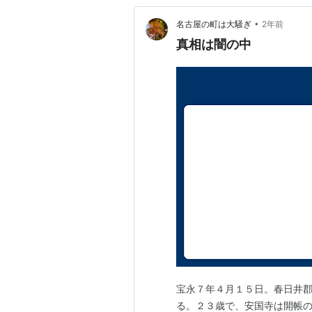
•
名古屋の町は大騒ぎ
2年前
真相は闇の中
宝永７年４月１５日。春日井
る。２３歳で、安国寺は開帳