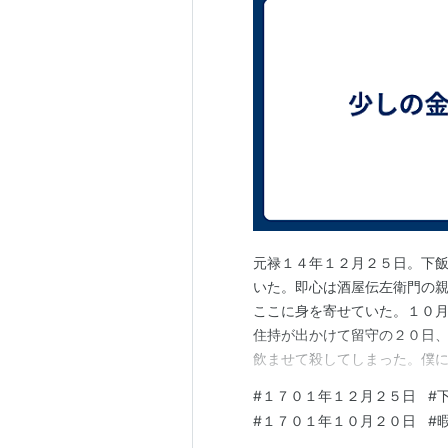
元禄１４年１２月２５日。下
いた。即心は酒屋伝左衛門の
ここに身を寄せていた。１０
住持が出かけて留守の２０日
飲ませて殺してしまった。僕
埋めてしまった。住持が帰っ
#
１７０１年１２月２５日
#
って少し前から患いがちの小
#
１７０１年１０月２０日
#
終わった。八助に暇が出されて