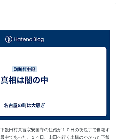
郡下飯田村真言宗安国寺の住僧が１０日の夜包丁で自殺す
の最中であった。１４日、山田へ行く土橋のかかった下飯