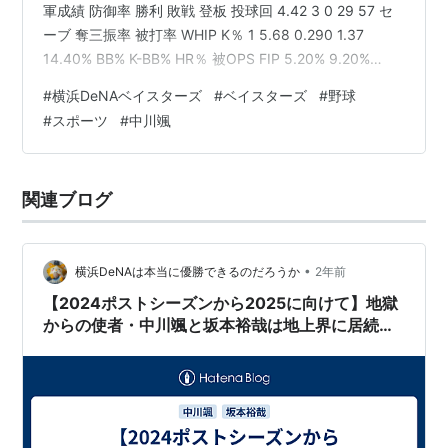
軍成績 防御率 勝利 敗戦 登板 投球回 4.42 3 0 29 57 セ
ーブ 奪三振率 被打率 WHIP K％ 1 5.68 0.290 1.37
14.40% BB% K-BB% HR％ 被OPS FIP 5.20% 9.20%
1.20% 0.728 3.54 対左右別成績 打席 被打率 被打点 被本
#
横浜DeNAベイスターズ
#
ベイスターズ
#
野球
塁打 打席 K% 右打者 0.269 12 2 116 19.83% 左打者
#
スポーツ
#
中川颯
0.310 18 1 134 9.70% 打席 BB% K-BB% 被出塁率 被長打
率 被OPS 右打…
関連ブログ
•
横浜DeNAは本当に優勝できるのだろうか
2年前
【2024ポストシーズンから2025に向けて】地獄
からの使者・中川颯と坂本裕哉は地上界に居続け
られるか問題