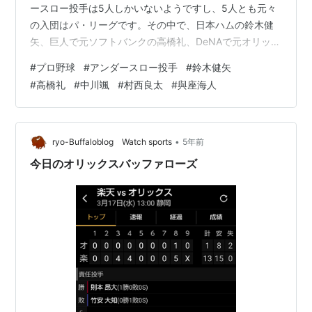
ースロー投手は5人しかいないようですし、5人とも元々
の入団はパ・リーグです。その中で、日本ハムの鈴木健
矢、巨人で元ソフトバンクの高橋礼、DeNAで元オリック
スの中川颯(はやて)、の3人がオープン戦絶好調。この時
#
プロ野球
#
アンダースロー投手
#
鈴木健矢
期とはいえ打者につけ入る隙を与えぬ見事な好投で、一
#
高橋礼
#
中川颯
#
村西良太
#
與座海人
気に注目を浴びています。 この3人、去年は不調に泣き
ました。スズケン(鈴木)はアンダースロー転向2年目で、
春先こそチームを支えて大活躍したものの、疲労が溜ま
るにつれて打者に攻略されファーム暮らしが長かった。
•
ryo-Buffaloblog Watch sports
5年前
礼は一昨年、去年と2年連続で1軍で…
今日のオリックスバッファローズ