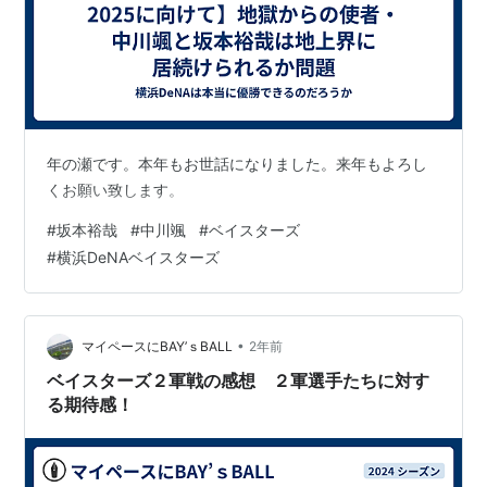
年の瀬です。本年もお世話になりました。来年もよろし
くお願い致します。
#
坂本裕哉
#
中川颯
#
ベイスターズ
#
横浜DeNAベイスターズ
•
マイペースにBAY’ｓBALL
2年前
ベイスターズ２軍戦の感想 ２軍選手たちに対す
る期待感！