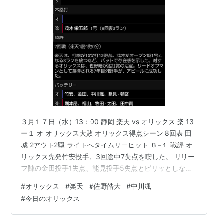
３月１７日（水）13：00 静岡 楽天 vs オリックス 楽 13
ー１ オ オリックス大敗 オリックス得点シーン 8回表 田
城 2アウト2塁 ライトへタイムリーヒット ８−１ 戦評 オ
リックス先発竹安投手。3回途中7失点を喫した。 リリー
フ陣の金田投手1失点、能見投手5失点とピリッとしなか
った。 ルーキー中川颯投手は、2回で15球無安打、1死球
#
オリックス
#
楽天
#
佐野皓大
#
中川颯
与えるが無失点に抑える。 野手陣は、楽天投手陣に対し
#
今日のオリックス
てヒット8本打つが1得点と打線が機能しなかった。 中で
も活躍したのは、佐野皓大選手が4打数3安打と猛打賞の