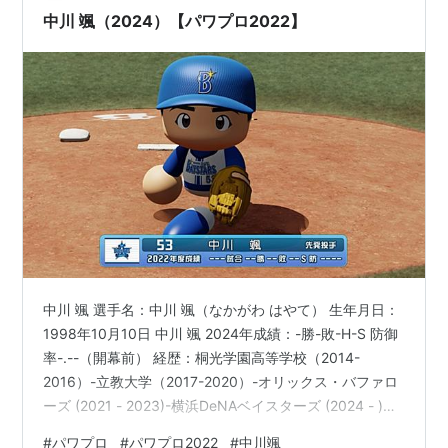
年目ということを抜きにし…
中川 颯（2024）【パワプロ2022】
中川 颯 選手名：中川 颯（なかがわ はやて） 生年月日：
1998年10月10日 中川 颯 2024年成績：-勝-敗-H-S 防御
率-.--（開幕前） 経歴：桐光学園高等学校（2014-
2016）-立教大学（2017-2020）-オリックス・バファロ
ーズ (2021 - 2023)-横浜DeNAベイスターズ (2024 - )
「今年から地元・横浜でプレー。憧れの地で”ハマのサブ
#
パワプロ
#
パワプロ2022
#
中川颯