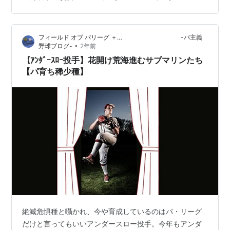
フィールド オブ パリーグ ＋… -パ主義
•
野球ブログ-
2年前
【ｱﾝﾀﾞｰｽﾛｰ投手】花開け荒海進むサブマリンたち
【パ育ち稀少種】
絶滅危惧種と囁かれ、今や育成しているのはパ・リーグ
だけと言ってもいいアンダースロー投手。今年もアンダ