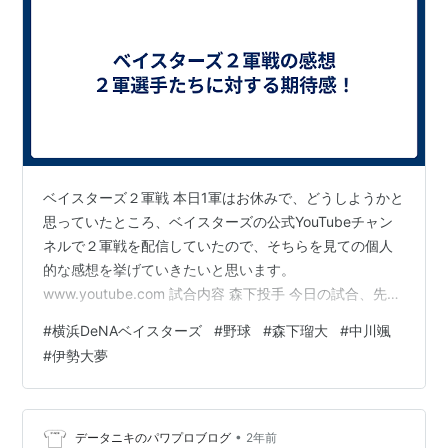
ベイスターズ２軍戦 本日1軍はお休みで、どうしようかと
思っていたところ、ベイスターズの公式YouTubeチャン
ネルで２軍戦を配信していたので、そちらを見ての個人
的な感想を挙げていきたいと思います。
www.youtube.com 試合内容 森下投手 今日の試合、先発
投手は 36 森下瑠大投手でした。 以前から良いピッチャ
#
横浜DeNAベイスターズ
#
野球
#
森下瑠大
#
中川颯
ーだなぁと思って見ていましたが、コントロールで自滅
#
伊勢大夢
するような投手ではないですね。 コントロールもまとま
っていて、キャッチャーの構えたコースに大半は投げ込
めていましたし、変化球を投げても抜けることも少なく
良い印象でした！ フォームもきれいな形ですし、高卒２
•
データニキのパワプロブログ
2年前