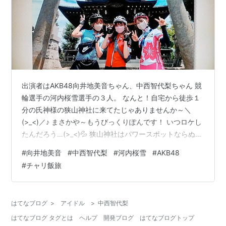
出演者はAKB48向井地美音ちゃん、中西智代梨ちゃん 競
輪選手の河内桜雪選手の３人。 なんと！自宅から徒歩１
分の氏神様の狭山神社に来てたじゃありませんか～＼
(>_<)／♪ まさかや～もうびっくりぽんです！ いつロケし
たんだろう…(>_<)💦 狭山神社はパワースポットならぬ
「力石」というパワーストーンがあり この石を撫でるこ
#
向井地美音
#
中西智代梨
#
河内桜雪
#
AKB48
とによってパワーをもらえるという言い伝えがありま
#
チャリ飯旅
す。 ３人は行程30kmを完走する為に必死に撫で回して
いました…(^o^;)💦 そしてチャリ旅の安全祈願をして出発
しました～🚴🚴🚴💨💨💨 狭山神社のこの直ぐ先に自分の
はてなブログ
>
アイドル
>
中西智代梨
自宅があります…(^o^;)💦 神社の上からドローンで撮った
はてなブログ タグとは
ヘルプ
開発ブログ
はてなブログトップ
と…