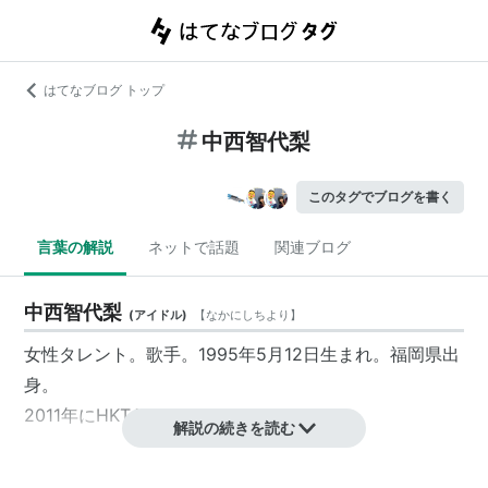
はてなブログ トップ
中西智代梨
このタグでブログを書く
言葉の解説
ネットで話題
関連ブログ
中西智代梨
(
アイドル
)
【
なかにしちより
】
女性タレント。歌手。1995年5月12日生まれ。福岡県出
身。
2011年にHKT48のメンバーとなった。
解説の続きを読む