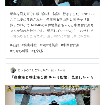
新年を迎え直ぐに狭山神社に初詣に行きました～(^o^)ノ♪
ここは夏に放送された「多摩湖＆狭山湖１周 チャリ飯
旅」のロケで AKB48の向井地美音ちゃんと中西智代梨ち
ゃんか訪れた神社です。 帰宅していつもなら、おせちで
一杯🍶やるところですが 遅い時間に年越しそばを２杯も
食べたからお腹一杯で起きてからにします…(>_<)💦 年越
#
初詣
#
狭山神社
#
向井地美音
#
中西智代梨
しそば～☆ 今年のおせち料理～☆ 楓ちゃんあとで食べる
#
おせち料理
#
お雑煮
ね～(*^_^*)❤️ あとお雑煮も作ったので載せておきます～
(^o^;)💦
•
とうもろこしと空と風の日記
4年前
「多摩湖＆狭山湖１周 チャリ飯旅」見ました～☆