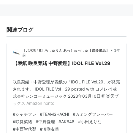
関連ブログ
•
【乃木坂46】あしゅりん あっしゅっしゅ【齋藤飛鳥】
3年
前
【表紙 咲良菜緒 中野愛理】IDOL FILE Vol.29
咲良菜緒・中野愛理が表紙の「IDOL FILE Vol.29」が発売
されます。 IDOL FILE Vol．29 posted with ヨメレバ 株
式会社シンコーミュージック 2023年03月10日頃 楽天ブ
ックス Amazon honto
#
シャチフレ
#
TEAMSHACHI
#
カミングフレーバー
#
咲良菜緒
#
中野愛理
#
AKB48
#
小田えりな
#
中西智代梨
#
濵咲友菜