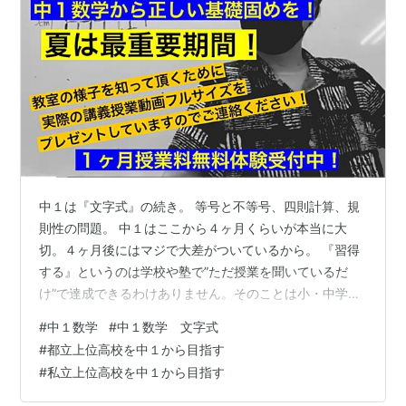
中１は『文字式』の続き。​​ 等号と不等号、四則計算、規
則性の問題。 中１はここから４ヶ月くらいが本当に大
切。４ヶ月後にはマジで大差がついているから。 『習得
する』というのは学校や塾で”ただ授業を聞いているだ
け”で達成できるわけありません。そのことは小・中学生
のご家庭の方にしっかりとお伝えしたいです。 ”ただ授業
#
中１数学
#
中１数学 文字式
を聞いているだけ”で６年間を過ごし、強い土台を作らず
#
都立上位高校を中１から目指す
にいきなり中学生で標準レベル、応用レベルを解こうと
#
私立上位高校を中１から目指す
している状態のお子さんがとても多いです。。結果的に
それはできないし、結局数学でもできることは計算問題