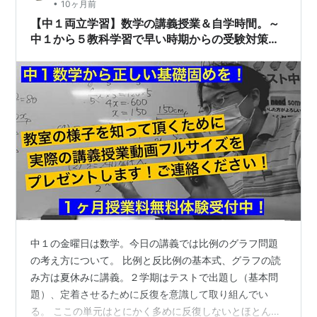
•
10ヶ月前
【中１両立学習】数学の講義授業＆自学時間。～
中１から５教科学習で早い時期からの受験対策
を！積み重ねの大切さを知っておきましょう～
中１の金曜日は数学。今日の講義では比例のグラフ問題
の考え方について。 比例と反比例の基本式、グラフの読
み方は夏休みに講義。２学期はテストで出題し（基本問
題）、定着させるために反復を意識して取り組んでい
る。 ここの単元はとにかく多めに反復しないとほとんど