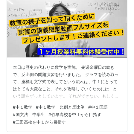
本日は歴史の代わりに数学を実施。 先週金曜日の続き
で、反比例の問題演習を行いました。 グラフを読み取っ
て、座標を文字式で表してという流れは、中１にとって
はとても大変なこと。それを攻略していくためには…と
いう話をずっとしています。 それができない、もしくは
知らないために定期テストで50点に届かない中１が学校
#
中１数学
#
中１数学 比例と反比例
#
中１国語
に半分以上もいたりするのです。 国語は伝記の読解。ヘ
#
国文法 中学生
#
竹早高校を中１から目指す
レンケラーについて。ヘレンケラーについて知っている
#
三田高校を中１から目指す
人が多かったので、スムーズに説明できました。記述問
題のときは、文章中の言葉をそのまま引用すると良いと