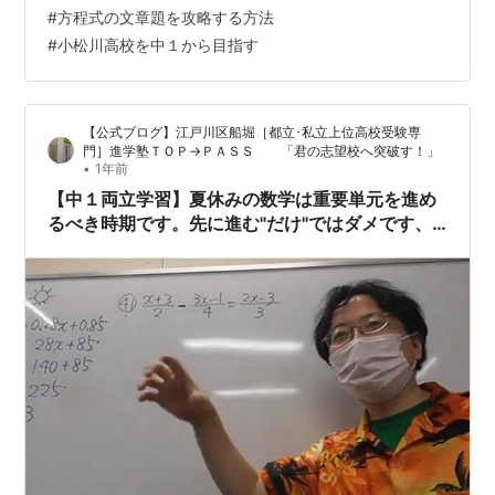
はこれしかない。中１最難関のこの単元では、取り組も
#
方程式の文章題を攻略する方法
うと思っても度の方向に進めば良いかも分からない多く
#
小松川高校を中１から目指す
の子たちは、全く歯が立たないので鉛筆を動かすことが
できない。 方程式の文章題の文章を読んで式を作るため
の方向が見えているのは、問題慣れしている講師側だけ
【公式ブログ】江戸川区船堀［都立･私立上位高校受験専
であって、中１の子たちには何も見…
門］進学塾ＴＯＰ→ＰＡＳＳ 「君の志望校へ突破す！」
•
1年前
【中１両立学習】夏休みの数学は重要単元を進め
るべき時期です。先に進む"だけ"ではダメです、
基本を定着させるには講義とは別の所に力を入れ
る必要があります。