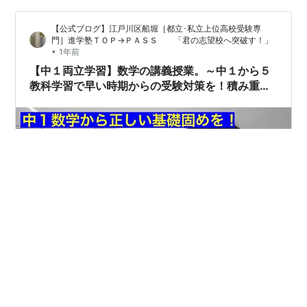
だけになっていってしまう。そのことに保護者の方が気
【公式ブログ】江戸川区船堀［都立･私立上位高校受験専
がつくのは定期考査での点数を見て驚…
門］進学塾ＴＯＰ→ＰＡＳＳ 「君の志望校へ突破す！」
•
1年前
【中１両立学習】数学の講義授業。～中１から５
教科学習で早い時期からの受験対策を！積み重ね
の大切さを知っておきましょう～
中１は『文字式』の続き。​​ 分配法則、四則計算、規則性
の問題、等号と不等号。 中１はここから４ヶ月くらいが