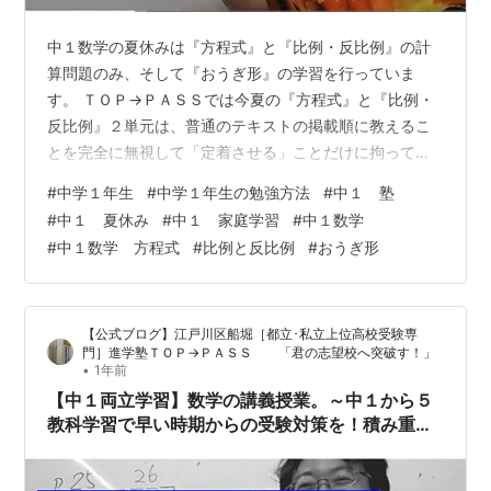
中１数学の夏休みは『方程式』と『比例・反比例』の計
算問題のみ、そして『おうぎ形』の学習を行っていま
す。 ＴＯＰ→ＰＡＳＳでは今夏の『方程式』と『比例・
反比例』２単元は、普通のテキストの掲載順に教えるこ
とを完全に無視して「定着させる」ことだけに拘って指
導しています。 生徒たちのこれからのスケジュールを考
#
中学１年生
#
中学１年生の勉強方法
#
中１ 塾
えても「テキスト通りにやることが正しいわけではな
#
中１ 夏休み
#
中１ 家庭学習
#
中１数学
い」ということが最適解だと分かっているからです。 そ
#
中１数学 方程式
#
比例と反比例
#
おうぎ形
れだけここの２単元は12,13歳の子が挑むには大変です。
それは中２くらいから入塾してくる子たちが決まって定
着できていない状態なので感じたことです。だからこそ
【公式ブログ】江戸川区船堀［都立･私立上位高校受験専
この２単元はどうすれば中１たちが習得できる…
門］進学塾ＴＯＰ→ＰＡＳＳ 「君の志望校へ突破す！」
•
1年前
【中１両立学習】数学の講義授業。～中１から５
教科学習で早い時期からの受験対策を！積み重ね
の大切さを知っておきましょう～