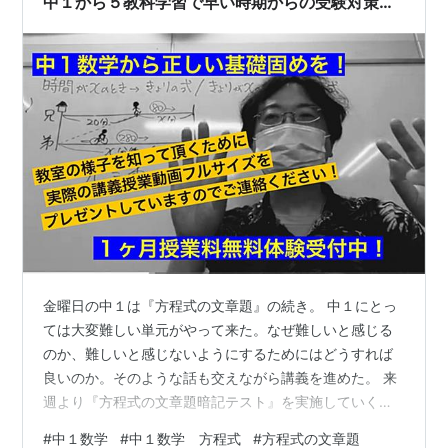
中１から５教科学習で早い時期からの受験対策
を！積み重ねの大切さを知っておきましょう～
金曜日の中１は『方程式の文章題』の続き。​​ 中１にとっ
ては大変難しい単元がやって来た。なぜ難しいと感じる
のか、難しいと感じないようにするためにはどうすれば
良いのか。そのような話も交えながら講義を進めた。 ​​来
週より『方程式の文章題暗記テスト』を実施していく。
12～13歳の中１たちがこの単元を乗り越えていくために
#
中１数学
#
中１数学 方程式
#
方程式の文章題