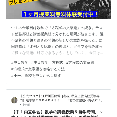
中１の金曜日は数学で『方程式の文章題』の続き。テス
ト勉強部組と講義授業組で分かれる期間が続きます。 過
不足算の問題と速さの問題の新しい文章題を扱った。次
回以降は『比例と反比例』の復習と、グラフを読み取っ
て様々な問題に対応できるようにもしていく。 今回は
『方程式の文章題の暗記テスト』も実施。今日は11問の
#
中１数学
#
中１数学 方程式
#
方程式の文章題
テスト。方程式の文章題は本当に大変な単元。目の前の
#
方程式の文章題を攻略する方法
文章題を見てどの方向に進めば良いのかが分からない子
#
小松川高校を中１から目指す
は多いのです。教わった時には「なんとなく分かった」
状態かもしれないけど、やはり自力で式を作るのが大
変。 中１最難関単元である『方程式の文章題』では、取
【公式ブログ】江戸川区船堀［都立･私立上位高校受験専
り組もうと思っても度の方向に進めば良いかも分か…
門］進学塾ＴＯＰ→ＰＡＳＳ 「君の志望校へ突破す！」
•
1年前
【中１両立学習】数学の講義授業＆自学時間。～