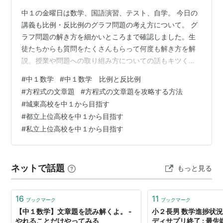
中１の金曜日は数学、国語演習、テスト、自学。 今日の
講義も比例・反比例のグラフ問題の考え方について。 グ
ラフ問題の解き方を細かいところまで確認しました。生
徒たちからも質問をたくさんもらって何度も解き方を解
説。授業や問題への取り組み方についての話もキツくさ
せてもらいました。 また、中１春から始めた塾通いがキ
#
中１数学
#
中１数学 比例と反比例
ツいと思ったり、部活動中心の生活の方がマッチした
#
方程式の文章題
#
方程式の文章題を攻略する方法
り、ゲームなどで夜更かしが当たり前になったり･･･。 Ｔ
#
城東高校を中１から目指す
ＯＰ→ＰＡＳＳでは通塾時間０分のzoom受講もできま
#
都立上位高校を中１から目指す
す。部活が忙しいときや少し具合が悪くて夜に外出しな
#
私立上位高校を中１から目指す
い方が良いときにzoomで受講できます。実際にそうやっ
て頑張っている生徒が多くいます。Ｔ…
ネットで話題
もっと見る
16
11
ブックマーク
ブックマーク
【中１数学】文章題を読み解くよ。 -
小２長男 数学進捗状況
やれることだけやってみる
ディサプリ終了 : 最