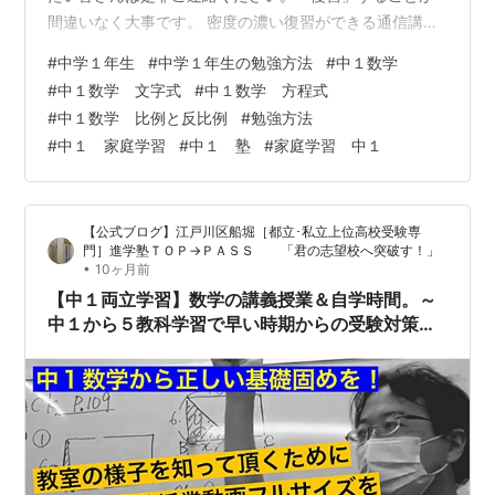
間違いなく大事です。 密度の濃い復習ができる通信講座
もご用意していますので今の塾と併用も可能です。回数
#
中学１年生
#
中学１年生の勉強方法
#
中１数学
制・１ヶ月ごとの契約が可能です。短期間の集中受講だ
#
中１数学 文字式
#
中１数学 方程式
けでも構いませんので、手遅れになる前にお試しくださ
#
中１数学 比例と反比例
#
勉強方法
い。 ＴＯＰ→ＰＡＳＳの塾の数学は毎回のテストが一番
#
中１ 家庭学習
#
中１ 塾
#
家庭学習 中１
の大きな柱。これをきちんとこなしていたら受験準備も
自然にできるようにしてあります。 塾側で何も働きかけ
ず、本人任せにしていたら大事なことをたく…
【公式ブログ】江戸川区船堀［都立･私立上位高校受験専
門］進学塾ＴＯＰ→ＰＡＳＳ 「君の志望校へ突破す！」
•
10ヶ月前
【中１両立学習】数学の講義授業＆自学時間。～
中１から５教科学習で早い時期からの受験対策
を！積み重ねの大切さを知っておきましょう～