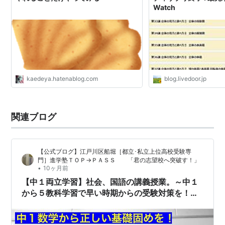
Watch
kaedeya.hatenablog.com
blog.livedoor.jp
関連ブログ
【公式ブログ】江戸川区船堀［都立･私立上位高校受験専
門］進学塾ＴＯＰ→ＰＡＳＳ 「君の志望校へ突破す！」
•
10ヶ月前
【中１両立学習】社会、国語の講義授業。～中１
から５教科学習で早い時期からの受験対策を！積
み重ねの大切さを知っておきましょう～