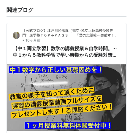
関連ブログ
【公式ブログ】江戸川区船堀［都立･私立上位高校受験専
門］進学塾ＴＯＰ→ＰＡＳＳ 「君の志望校へ突破す！」
•
10ヶ月前
【中１両立学習】数学の講義授業＆自学時間。～
中１から５教科学習で早い時期からの受験対策
を！積み重ねの大切さを知っておきましょう～