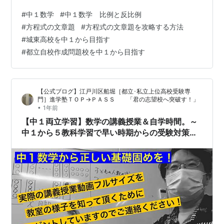
の中１の脳には入っていかないところ。 だから、教科書
#
中１数学
#
中１数学 比例と反比例
の順番通りに、『方程式の解法（計算問題）』『方程式
#
方程式の文章題
#
方程式の文章題を攻略する方法
の文章題』と行って、『比例と反比例』では期末テスト
#
城東高校を中１から目指す
までには定着も間に合わない。 教え方、定着のさせ方に
#
都立自校作成問題校を中１から目指す
も工夫が必要。そして定着させるための時間が物凄く必
要なところなんだ。だから講義の時間、問題の考え方な
ど喋りっぱなしになっている。 檄を飛ばしてで…
【公式ブログ】江戸川区船堀［都立･私立上位高校受験専
門］進学塾ＴＯＰ→ＰＡＳＳ 「君の志望校へ突破す！」
•
1年前
【中１両立学習】数学の講義授業＆自学時間。～
中１から５教科学習で早い時期からの受験対策
を！積み重ねの大切さを知っておきましょう～