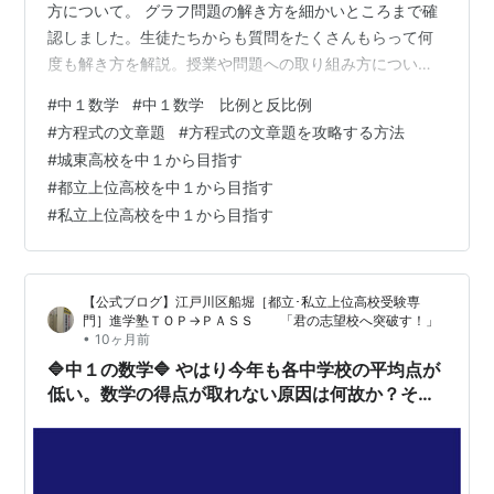
方について。 グラフ問題の解き方を細かいところまで確
認しました。生徒たちからも質問をたくさんもらって何
度も解き方を解説。授業や問題への取り組み方について
の話もキツくさせてもらいました。 実は中１生って、も
#
中１数学
#
中１数学 比例と反比例
う『高校受験の生き残り』をかけての分かれ道にいるの
#
方程式の文章題
#
方程式の文章題を攻略する方法
です。どんどん脱落者が出てくる時期です。 また、中１
#
城東高校を中１から目指す
春から始めた塾通いがキツいと思ったり、部活動中心の
#
都立上位高校を中１から目指す
生活の方がマッチしたり、ゲームなどで夜更かしが当た
#
私立上位高校を中１から目指す
り前になったり･･･。 ＴＯＰ→ＰＡＳＳでは通塾時間０分
のzoom受講もできます。部活が忙し…
【公式ブログ】江戸川区船堀［都立･私立上位高校受験専
門］進学塾ＴＯＰ→ＰＡＳＳ 「君の志望校へ突破す！」
•
10ヶ月前
🔷中１の数学🔷 やはり今年も各中学校の平均点が
低い。数学の得点が取れない原因は何故か？それ
はというと、、、。