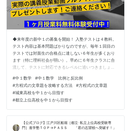
◆来年度の新中１の募集を開始！ 入塾テストは４教科。
テスト内容は基本問題ばかりなのですが、毎年１回目の
テストでは対面生の合格点に達しない６年生が多くおり
ます（特に理科社会が弱い）。早めに６年生クラスに合
流して、テストに対応できるレベルに追いつきましょう
（入塾テストは何度かチャレンジできます）。 突破す！
#
中１数学
#
中１数学 比例と反比例
突破す！突破す！突破す！突破す！突破す！ 中１の金曜
#
方程式の文章題を攻略する方法
#
方程式の文章題
日は数学、国語演習、テスト、自学。 今日の講義では動
#
城東高校を中１から目指す
点の問題、比例・反比例のグラフ問題の考え方につい
#
都立上位高校を中１から目指す
て。 比例と反比例の基本式、グラフの読み方は夏休みに
講義。２学期はテストで出題し（基本問題）、定着させ
るために反復を意識して取り組んでいます。 …
【公式ブログ】江戸川区船堀［都立･私立上位高校受験専
門］進学塾ＴＯＰ→ＰＡＳＳ 「君の志望校へ突破す！」