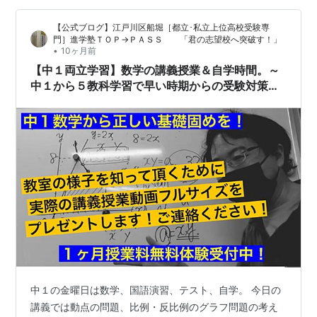
伝えました。 文法プリントも実施。毎回文法練習を行う
【公式ブログ】江戸川区船堀［都立･私立上位高校受験専
ための専用プリントが用意されています。こ…
門］進学塾ＴＯＰ→ＰＡＳＳ 「君の志望校へ突破す！」
•
10ヶ月前
【中１両立学習】数学の講義授業＆自学時間。～
中１から５教科学習で早い時期からの受験対策
を！積み重ねの大切さを知っておきましょう～
中１の金曜日は数学、国語演習、テスト、自学。 今日の
講義では動点の問題、比例・反比例のグラフ問題の考え