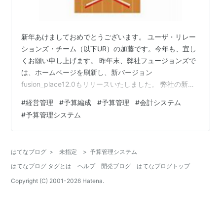
新年あけましておめでとうございます。 ユーザ・リレー
ションズ・チーム（以下UR）の加藤です。今年も、宜し
くお願い申し上げます。 昨年末、弊社フュージョンズで
は、ホームページを刷新し、新バージョン
fusion_place12.0もリリースいたしました。 弊社の新ホ
ームページは、こちらから↓。 フュージョンプレイス -
#
経営管理
#
予算編成
#
予算管理
#
会計システム
ワンパッケージで実現、経営管理ワークプレイス ｜ フュ
#
予算管理システム
ージョンプレイス (fusions.co.jp) さて、本日のブログ
は、新バージョン「fusion_place12.0」のご紹介です。
最大のポイントは、UI（画面）の改善です！
はてなブログ
>
未指定
>
予算管理システム
「fusion_place、パフォーマンスは大満…
はてなブログ タグとは
ヘルプ
開発ブログ
はてなブログトップ
Copyright (C) 2001-
2026
Hatena.