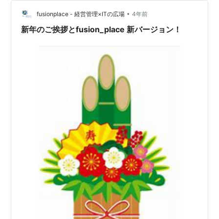
るため、画面を右クリックしてメニューを表示すると、
メニュー上に 「メンバを貼り付け」と「メンバを複製し
•
fusionplace - 経営管理×ITの広場
4年前
て貼り付け」 が表示されま…
新年のご挨拶とfusion_place 新バージョン！