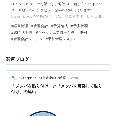
様インタビューのお話です。弊社HPでは、fusion_place
ユーザ様へのインタビュー記事を掲載しています。
fusion_placeの特長のひとつは、柔軟性です。様々な組
織・用途・規模・予算・導入方法に対応できます。この
#
経営管理
#
管理会計
#
予算編成
#
予実管理
「様々な」は、文字通り、様々な無限の可能性を意味し
#
BS予実管理
#
キャッシュフロー予算
#
事例
ますが、これを雄弁に語ってくださるのは、いつも、実
#
管理会計システム
#
予算管理システム
際のユーザ様です。 今回は、長崎に行ってまいりまし
た。長崎西彼農業協同組合様（JA長崎せいひ）様。 多業
種の事業管理の為に、公開マニュアル等を利用して、た
関連ブログ
ったお…
•
fusionplace - 経営管理×ITの広場
3年前
「メンバを貼り付け」と「メンバを複製して貼り
付け」の違い