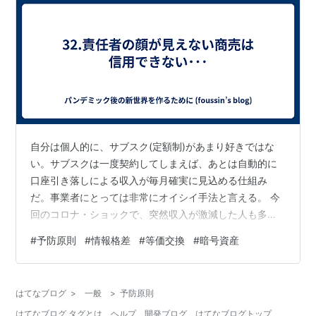
自分は個人的に、サブスク(定額制)があまり好きではな
い。サブスクは一度契約してしまえば、あとは自動的に
口座引き落しによる収入が毎月確実に見込める仕組み
だ。事業者にとっては非常にオイシイ手法と言える。 今
回のコロナ・ショックで、突然収入が激減した人も多い
と思う。そのため支出を抑えたい。特に利用実績の少な
#
予防原則
#
情報格差
#
等価交換
#
暗号資産
いサブスク契約を解約したいと思った人も多いはず。 と
ころが、サブスク契約のほとんどは「期間縛り」があ
り、中途解約には「高額な解約金」を支払う場合があ
はてなブログ
>
一般
>
予防原則
り、解約したくてもできない状況に陥る人が続出する。
はてなブログ タグとは
ヘルプ
開発ブログ
はてなブログトップ
今回は非常事態なので、窓口に相談すれば多少の譲歩が