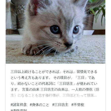
三日以上続けることができれば、それは、習慣化できる
という考え方もあります。 その境目が、「三日」であ
り、続かないことの代名詞に「三日坊主」が使われてい
ます。 言葉の由来 三日坊主の由来は、一人前の僧侶（坊
主）になることを志す修行僧が、三日ほどたって脱落し
てしまう様子から、『三日坊主』といわれるようになっ
#
諸富祥彦
#
身体のこと
#
三日坊主
#
不登校
たとされています。 僧侶の修業は時に過酷であり、中途
#
予防原則