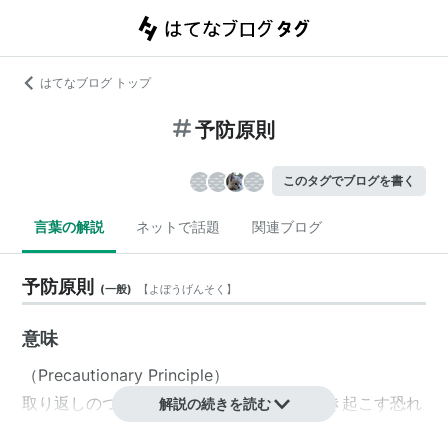
はてなブログ トップ
予防原則
このタグでブログを書く
言葉の解説
ネットで話題
関連ブログ
予防原則
(
一般
)
【
よぼうげんそく
】
意味
（Precautionary Principle）
取り返しのつかない結果や重大な危害を引き起こす恐れ
解説の続きを読む
がある場合に、科学的な因果関係が十分証明されない状