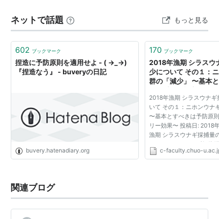
上げたいと思います。予防原則は「予防的アプローチ
ネットで話題
もっと見る
（precautionary approach）」とも呼ばれます。リオ宣
言の原則15には…
602
170
ブックマーク
ブックマーク
捏造に予防原則を適用せよ - ( →_→)
2018年漁期 シラス
『捏造なう』 - buveryの日記
少について その１：
群の「減少」 〜基本
則、重要な視点はアリー効
2018年漁期 シラスウナ
Lab
いて その１：ニホンウナ
〜基本とすべきは予防原
リー効果〜 投稿日: 2018年1
漁期 シラスウナギ採捕量
の１：ニホンウナギ個体群
buvery.hatenadiary.org
c-faculty.chuo-u.ac.j
とすべきは予防原則、重
果〜 はコメン...
関連ブログ