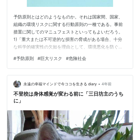
予防原則とはどのようなものか。それは国家間、国家、
組織の環境リスクに関する行動原則の一種である。事前
措置に関してのマニュフェストといってもよいだろう。
1)「重大または不可逆的な損害の脅成がある場合、十分
な科学的確実性の欠如を理由として、環境悪化を防ぐ措
置を先送りすべきでない」(1990) 国連欧州経済会議 2)
#
予防原則
#
巨大リスク
#
危険社会
「重大または不可逆的な損害の脅威がある場合、十分な
科学的確実性の欠如を理由として、環境悪化を防ぐ費用
対効果の高い措置を先送りすべきでない」(1992) リオ宣
•
言 3)「気候変動に対処するための政策と措置は可能なか
永遠の幸福マインドで今ココを生きる diary
4年前
ぎり最少の費用で世界の便益を確保できるように費用対
不登校は身体感覚が変わる前に「三日坊主のうち
効果の高いものであるべき…
に」