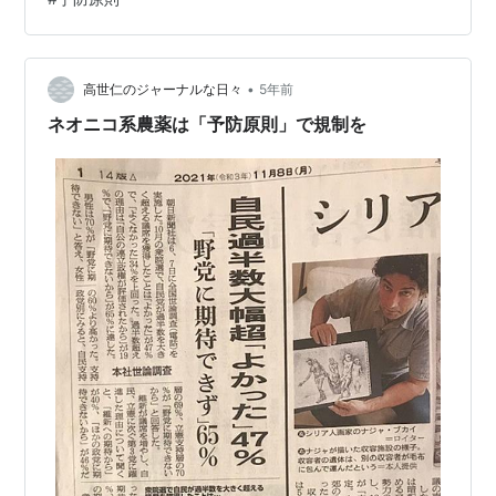
半端な気持ちでは続けられません。 dime.jp 非常にシン
プルに考えれば「ヤル」が「ヤラナイ」を上回れば、続
けられるのです。 それは、「楽しめる」とか「興味があ
る」など、「辛さ」を上回る何かを感じられるかどうか
•
高世仁のジャーナルな日々
5年前
にかかっても居ます。 生活は、習…
ネオニコ系農薬は「予防原則」で規制を