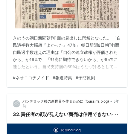
きのうの朝日新聞朝刊1面の見出しに愕然となった。 「自
民過半数大幅超『よかった』47%」 朝日新聞8日朝刊1面
自民過半数超えの理由は「自公の連立政権が評価された
から」が19%で、「野党に期待できないから」が65%に
達したという。自民支持層の69%はうなづけるとして、
立憲支持層の70%もが「野党に期待できないから」と答
#
ネオニコチノイド
#
報道特集
#
予防原則
えているのには驚いた。 維新が第3党に躍進した理由に
ついては「維新への期待から」が50%、「ほかの政党に
期待できないから」が46%だった。 来夏の参院選で、野
•
パンデミック後の新世界を作るために (foussin’s blog)
5年
党が候補者の一本化を「進めるべきだ」は27%、「そう
前
は思わない」が51%。立憲と共産が安全保障政策などで
32.責任者の顔が見えない商売は信用できない･･･
主張の異なるまま、…