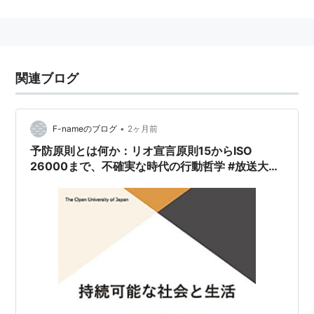
況でも規制措置を可能にする制度や考え方のこと。化学
物質や遺伝子組換えなどの新技術などに対して、使われ
ることがある言葉であるが、科学的な原因追及をないが
しろにしているなどと批判されることもある。
関連ブログ
関連用語
危害原則
、
不快原則
、
快楽原則
と
現実原則
•
F-nameのブログ
2ヶ月前
予防原則とは何か：リオ宣言原則15からISO
26000まで、不確実な時代の行動哲学 #放送大学
講義録（持続可能な社会と生活第3回その5）