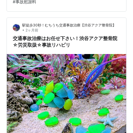
#
事故慰謝料
肩、腰の痛み、頭痛、めまい、しびれなどの症状が現れ
ることも少なくありません。 交通事故によるケガは、通
常の肩こりや腰痛とは異なり、適切な対応と専門…
駅徒歩30秒！むちうち交通事故治療【渋谷アクア整骨院】
•
2ヶ月前
交通事故治療はお任せ下さい！渋谷アクア整骨院
☆労災取扱☆事故リハビリ