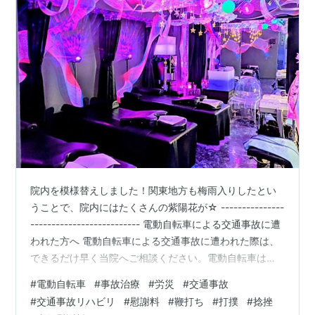
院内を模様替えしました！関東地方も梅雨入りしたとい
うことで、院内にはたくさんの紫陽花が☆ ---------------
-------------------------- 電動自転車による交通事故に遭
われた方へ 電動自転車による交通事故に遭われた際は、
できるだけ早く当院へご相談ください。電動自転車は一
般的な自転車に比べて車体が重く、スピードも出やすい
#
電動自転車
#
事故治療
#
労災
#
交通事故
ため、事故の衝撃が大きくなる傾向があります。事故直
#
交通事故リハビリ
#
慰謝料
#
鞭打ち
#
打撲
#
捻挫
後は痛みや違和感がなくても、数日後になってから首や