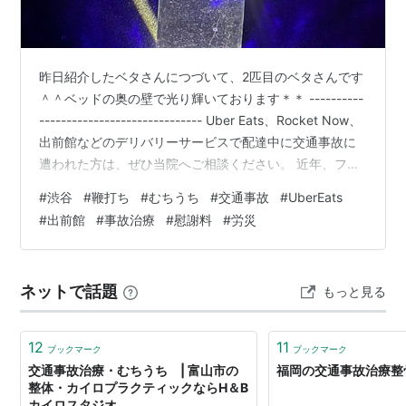
昨日紹介したベタさんにつづいて、2匹目のベタさんです
＾＾ベッドの奥の壁で光り輝いております＊＊ ----------
------------------------------ Uber Eats、Rocket Now、
出前館などのデリバリーサービスで配達中に交通事故に
遭われた方は、ぜひ当院へご相談ください。 近年、フー
ドデリバリーサービスの利用者が増える一方で、自転車
#
渋谷
#
鞭打ち
#
むちうち
#
交通事故
#
UberEats
やバイクなどで配達をされている方の交通事故も増えて
#
出前館
#
事故治療
#
慰謝料
#
労災
います。配達中は時間や周囲の状況を気にしながら走行
することも多く、事故に遭ってしまうと、身体の痛みだ
けでなく、「これからどうすればいいのか」「治療費は
ネットで話題
もっと見る
どうなるのか」「仕事を休んだ…
12
11
ブックマーク
ブックマーク
交通事故治療・むちうち | 富山市の
福岡の交通事故治療整
整体・カイロプラクティックならH＆B
カイロスタジオ