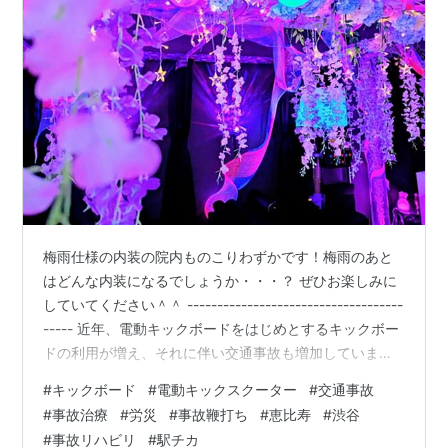
梅雨仕様の内装の院内ものこりわずかです！梅雨のあと
はどんな内装になるでしょうか・・・？ ぜひお楽しみに
していてください＾＾ ------------------------------------
----- 近年、電動キックボードをはじめとするキックボー
ドの利用が増え、それに伴い交通事故も増加していま
す。車や自転車との接触事故はもちろん、段差や路面の
#
キックボード
#
電動キックスクーター
#
交通事故
凹凸による転倒事故など、一見軽い事故に思えても身体
#
事故治療
#
労災
#
事故鞭打ち
#
恵比寿
#
渋谷
には大きな負担がかかっていることがあります。 事故直
#
事故リハビリ
#
駅チカ