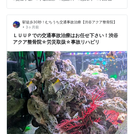
に多くあります。「少しぶつけただけだから大丈夫」と
自己判断してしまい、適切な対応が遅れることで身体面
だけでなく、保険対応や慰謝料面でも不利益を受けてし
駅徒歩30秒！むちうち交通事故治療【渋谷アクア整骨院】
まう方が少なくありません。最近では電動自転車の普
•
3ヶ月前
及…
ＬＵＵＰでの交通事故治療はお任せ下さい！渋谷
アクア整骨院☆労災取扱☆事故リハビリ