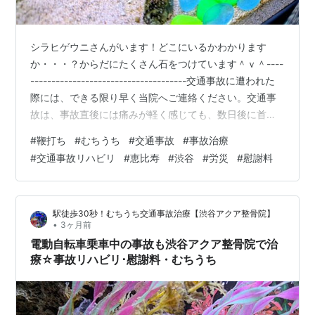
シラヒゲウニさんがいます！どこにいるかわかります
か・・・？からだにたくさん石をつけています＾ｖ＾----
-------------------------------------交通事故に遭われた
際には、できる限り早く当院へご連絡ください。交通事
故は、事故直後には痛みが軽く感じても、数日後に首の
痛みや腰痛、しびれ、頭痛などの症状が強く出てくるケ
#
鞭打ち
#
むちうち
#
交通事故
#
事故治療
ースが非常に多くあります。また、初期対応の方法によ
#
交通事故リハビリ
#
恵比寿
#
渋谷
#
労災
#
慰謝料
って、治療の進め方だけでなく、慰謝料や休業補償など
の賠償面にも大きな影響が出ることがあります。最近で
は「交通事故治療対応」「交通事故取り扱い」などと表
駅徒歩30秒！むちうち交通事故治療【渋谷アクア整骨院】
記している整骨院も増えております。しかし実際には、
•
3ヶ月前
年間…
電動自転車乗車中の事故も渋谷アクア整骨院で治
療☆事故リハビリ･慰謝料・むちうち