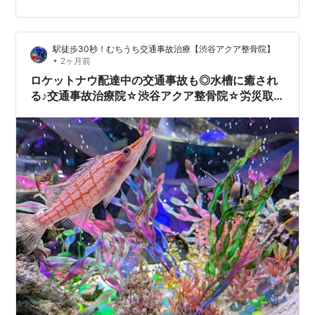
後は痛みを感じなくても、数時間から数日経って首や
肩、腰の痛み、頭痛、手足のしびれ、違和感などの症状
が現れるケースは少なくありません。「大丈夫だと思…
駅徒歩30秒！むちうち交通事故治療【渋谷アクア整骨院】
•
2ヶ月前
ロケットナウ配達中の交通事故も◎水槽に癒され
る♪交通事故治療院☆渋谷アクア整骨院☆労災取
扱☆事故リハビリ