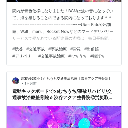
院内が青色仕様になりました！BGMは波の音になってい
て、海を感じることのできる院内になっております＊＊-
----------------------------------------Uber Eatsや出前
館、Wolt、menu、Rocket Nowなどのフードデリバリー
サービスで働かれている配達員の皆様は、毎日長時間道
路を走行するため、一般の方よりも交通事故に遭うリス
#
渋谷
#
交通事故
#
事故治療
#
労災
#
出前館
クが高い職業といえます。自転車やバイク、原付での配
#
デリバリー
#
交通事故治療
#
むちうち
#
鞭打ち
達中は、交差点での出会い頭の事故や追突事故、右左折
時の巻き込み事故など、さまざまな交通事故が発生して
います。万が一、交通事故に遭ってしまった場合は、
駅徒歩30秒！むちうち交通事故治療【渋谷アクア整骨院】
「少し痛いだけだから大丈夫」…
•
1ヶ月前
電動キックボードでのむちうち/事故リハビリ/交
通事故治療整骨院☆渋谷アクア整骨院◎労災取扱
☆表参道・恵比寿・代官山