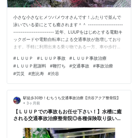
小さな小さなヒメツバメウオさんです！ふたりで並んで
泳いでいる姿にとても癒されます＾＾ -------------------
---------------------- 近年、LUUPをはじめとする電動キ
ックボードや電動自転車による交通事故が急増しており
ます。手軽に利用出来る乗り物である一方、車や歩行
者、自転車との接触事故も増えており、首や腰の痛み、
#
ＬＵＵＰ
#
ＬＵＵＰ事故
#
ＬＵＵＰ事故治療
手足のしびれなどの症状で悩まれる方が非常に多くなっ
#
ＬＵＵＰ慰謝料
#
鞭打ち
#
交通事故
#
事故治療
ています。事故直後は「少し痛いだけだから大丈夫」と
#
労災
#
恵比寿
#
渋谷
思っていても、数日後に強い痛みや不調が出るケースも
少なくありません。そのため、事故後は早めに適切な対
応を行う事がとても重要になります。 特に大切なの…
駅徒歩30秒！むちうち交通事故治療【渋谷アクア整骨院】
•
3ヶ月前
【ＬＵＵＰでの事故もお任せ下さい！】水槽に癒
される交通事故治療整骨院◎各種保険取り扱い・
自賠責保険・労災◎