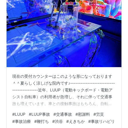
現在の受付カウンターはこのような形になっております
＾＾夏らしく涼しげな院内です♪--------------------------
---------------近年、LUUP（電動キックボード・電動ア
シスト自転車）の利用者が急増し、それに伴って交通事
故も増えています。車との接触事故はもちろん、自転車
や歩行者との事故、転倒事故なども少なくありません。
#
LUUP
#
LUUP事故
#
交通事故
#
慰謝料
#
労災
LUUP利用中に事故が発生した場合は、まず警察へ届け出
#
事故治療
#
鞭打ち
#
渋谷
#
えきちか
#
事故リハビリ
を行い、その後LUUPへ事故報告をすることが必要です。