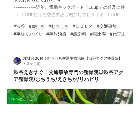
------------近年、電動キックボード「Luup」の普及に伴
い、LUUPによる交通事故も増加しております。LUUPに
乗車中の事故はもちろん、LUUPに接触されてしまった被
#
渋谷
#
鞭打ち
#
むちうち
#
ＬＵＵＰ
#
交通事故
害事故でも、適切な対応を行うことで治療費や慰謝料な
#
事故リハビリ
#
事故治療
#
慰謝料
#
恵比寿
#
代官山
どの賠償を受けられる可能性があります。しかし実際に
は、「軽い痛みだから大丈夫」「どこに相談すればいい
かわからない」と放置してしまい、後から症状が悪化し
駅徒歩30秒！むちうち交通事故治療【渋谷アクア整骨院】
てしまうケースも少なくありません。LU…
•
3ヶ月前
渋谷えきすぐ！交通事故専門の整骨院◎渋谷アク
ア整骨院/むちうち/えきちか/リハビリ