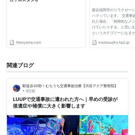
最近福岡市のリラクゼー
ハマっています。 交通事
れた場合、「精神的なメ
けていたりする」と思い
というカテゴリーになる
市のリラクゼーションマ
hbtoyama.com
koutsuujiko.hp2.jp
ー」を参考にされるとよ
～。 ２０１０年２...
関連ブログ
駅徒歩30秒！むちうち交通事故治療【渋谷アクア整骨院】
•
9日前
LUUPで交通事故に遭われた方へ｜早めの受診が
後遺症や補償に大きく影響します