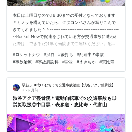
本日は土曜日なので,16:30までの受付となっております
＊カメラを構えていたら、クダゴンベさんが写りこんで
きてくれました＾＾---------------------------------------
--Rocket Nowで配達をされている方が交通事故に遭われ
た際は、できるだけ早く当院までご連絡ください。配達
中の事故は一般的な交通事故とは異なり、仕事中の事故
#
ロケットナウ
#
渋谷
#
鞭打ち
#
配達中の事故
として対応が必要になる場合があります。また、事故直
#
事故治療
#
事故慰謝料
#
労災
#
えきちか
#
恵比寿
後は痛みを感じなくても、数日経ってから首の痛みや腰
痛、頭痛、しびれなどの症状が現れることも少なくあり
ません。「大したことはない」と自己判断してしまう
駅徒歩30秒！むちうち交通事故治療【渋谷アクア整骨院】
と、後になって症状が悪化し、仕事や日常…
•
2ヶ月前
渋谷アクア整骨院＊電動自転車での交通事故も◎
労災取扱◎中目黒・表参道・恵比寿・代官山