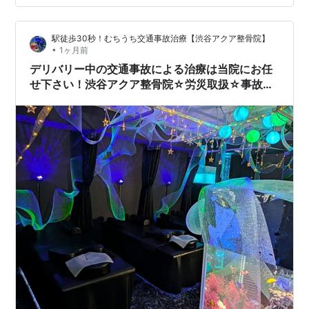
利用中の事故には保険が付帯されていますが、補償内容
は事故状況や保険会社の判断によって異なります。交通
駅徒歩30秒！むちうち交通事故治療【渋谷アクア整骨院】
事故直後は興奮状態やアドレナリンの影響で…
•
1ヶ月前
デリバリー中の交通事故による治療は当院にお任
せ下さい！渋谷アクア整骨院☆労災取扱☆事故リ
ハビリ