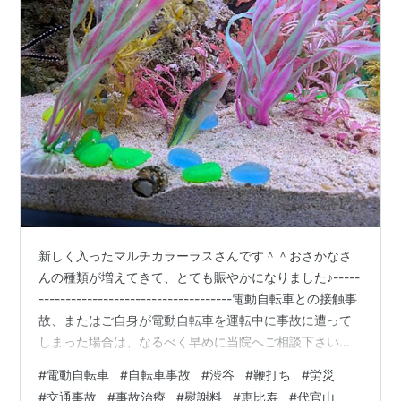
新しく入ったマルチカラーラスさんです＾＾おさかなさ
んの種類が増えてきて、とても賑やかになりました♪-----
------------------------------------電動自転車との接触事
故、またはご自身が電動自転車を運転中に事故に遭って
しまった場合は、なるべく早めに当院へご相談下さい。
事故直後は痛みが軽くても、数日後に首の痛み、腰痛、
#
電動自転車
#
自転車事故
#
渋谷
#
鞭打ち
#
労災
手足のしびれ、頭痛などの症状が出てくるケースが非常
#
交通事故
#
事故治療
#
慰謝料
#
恵比寿
#
代官山