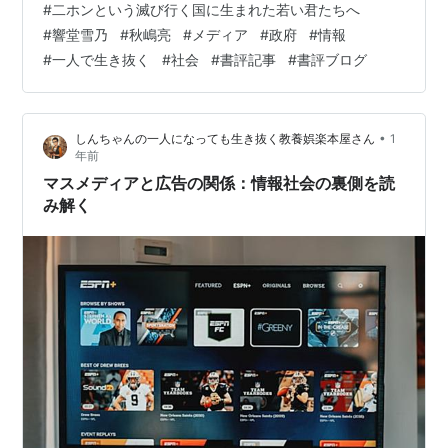
#
二ホンという滅び行く国に生まれた若い君たちへ
から、無知のままでいいという考えに。 しかし、本当に
#
響堂雪乃
#
秋嶋亮
#
メディア
#
政府
#
情報
無知のままでいいのでしょうか。 知らないところで大き
#
一人で生き抜く
#
社会
#
書評記事
#
書評ブログ
な事件が起きています。ニュースでは報道いたしませ
ん。 こっそりと解決し、終わらせているところがありま
す。 国民はそのことをまったく知りません。知らないだ
•
しんちゃんの一人になっても生き抜く教養娯楽本屋さん
1
けです。 私は本書を読みながら、そ…
年前
マスメディアと広告の関係：情報社会の裏側を読
み解く