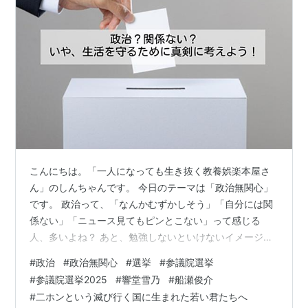
こんにちは。「一人になっても生き抜く教養娯楽本屋さ
ん」のしんちゃんです。 今日のテーマは「政治無関心」
です。 政治って、「なんかむずかしそう」「自分には関
係ない」「ニュース見てもピンとこない」って感じる
人、多いよね？ あと、勉強しないといけないイメージあ
りますよね。 総務省のデータによると、2021年の衆議院
#
政治
#
政治無関心
#
選挙
#
参議院選挙
選挙で20代の投票率はわずか33％。 7割近くが「選挙？
#
参議院選挙2025
#
響堂雪乃
#
船瀬俊介
めんどくさい！」ってスルーしているんだ。 でも、ちょ
#
二ホンという滅び行く国に生まれた若い君たちへ
っと待って！政治は君のバイト代、大学の学費、病院の