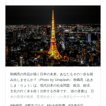
秋嶋亮の作品が描く日本の未来。あなたもその一歩を踏
み出しませんか？（Photo by Unsplash） 秋嶋亮（あき
しま・りょう）は、現代日本の社会問題、政治、経済、
文化の行く末を鋭く分析する作家です。 彼の著書は、日
本の衰退や格差、監視社会といった身近なテーマを平易
な文体で描き、 若者や社会を憂う読者に「気づき」と
#
秋嶋亮
#
書評ブログ
#
社会的影響
#
読者反応