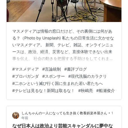
マスメディアは情報の窓口だけど、その裏側には何があ
る？（Photo by Unsplash) 私たちの日常生活に欠かせな
いマスメディア。 新聞、テレビ、雑誌、オンラインニュ
ースは、政治、経済、災害など、直接体験できない出来
事を伝え、 社会の動きを把握する手助けをしてくれま
す。 しかし、ニュースを見ていて 「この情報は本当
#
マスメディア
#
言論統制
#
書評ブログ
か？」「何か隠されているのではないか？」と違和感を
#
プロパガンダ
#
スポンサー
#
現代洗脳のカラクリ
持ったことはありませんか？ マスメディアは単なる情報
#
二ホンという滅び行く国に生まれた若い君たちへ
伝達者ではなく、報道内容には意図や外部の影響が潜ん
#
テレビは見るな！新聞は取るな！
#
秋嶋亮
#
船瀬俊介
でいる場合があります。 この記事では、マスメディアの
役割とその裏側を探り、報道を批判的に読み解く方法を
紹介します。 マスメディ…
•
しんちゃんの一人になっても生き抜く教養娯楽本屋さん
1
年前
なぜ日本人は政治より芸能スキャンダルに夢中な