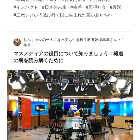
「行動」を促します。 特に、「二ホンという滅び行く国
#
インパクト
#
日本の未来
#
格差
#
監視社会
#
衰退
に生まれた若い君たちへ」シリーズでは、 若者に日本の
#
二ホンという滅び行く国に生まれた若い君たちへ
課題を直視させ、自己啓発や社会のきっかけを提供して
います。 Xでの反応では、書店の凋落が秋嶋の予測を裏
付けるとして、信憑性を評価する声も。 彼の作品は、単
•
しんちゃんの一人になっても生き抜く教養娯楽本屋さん
1
なる批評を超え、読者の…
年前
マスメディアの役目について知りましょう：報道
の裏を読み解くために