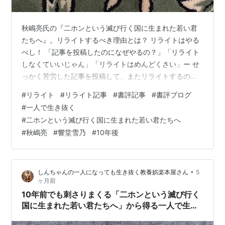
秋嶋亮氏の『二ホンという滅び行く国に生まれた若い君
たちへ』。リライトするべき理由とは？ リライトはやる
べし！ 「記事を投稿したのになぜやるの？」「リライト
しなくていいじゃん」「リライトはめんどくさい」ー せ
っかく苦労した記事を投稿して、またリライトするのを
いやがってしまう。 再び、時間をかけたくないのが本音
#
リライト
#
リライト記事
#
書評記事
#
書評ブログ
なんでしょう。 しかし、実はチャンスでもあるんです
#
一人で生き抜く
よ。もったいないことをしているんですよ。 確かにめん
#
二ホンという滅び行く国に生まれた若い君たちへ
どくさいけど、やっておくべきです。 年月が経てば、情
#
秋嶋亮
#
響堂雪乃
#
10年後
報がどんどん古くなっていき、対応できなくなってしま
うことも。 書評ブログだけではありません。専門のブロ
グだって同じことです。 リライトした…
•
しんちゃんの一人になっても生き抜く教養娯楽本屋さん
5
ヶ月前
10年前でも刺さりまくる「二ホンという滅び行く
国に生まれた若い君たちへ」から得る一人で生き
抜く術