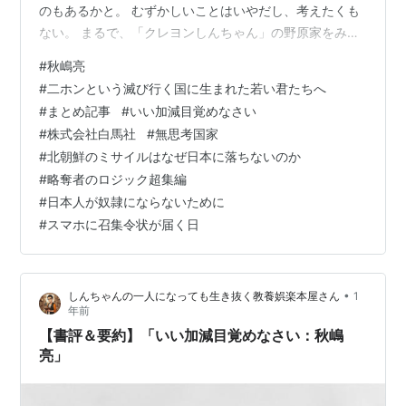
のもあるかと。 むずかしいことはいやだし、考えたくも
ない。 まるで、「クレヨンしんちゃん」の野原家をみて
いるみたいに。また、「ドラえもん」の野比のび太みた
#
秋嶋亮
いに。 しかし、無関心のせいで損するばかりの内容が通
#
二ホンという滅び行く国に生まれた若い君たちへ
ってしまう。しかも、のうてんきしすぎて悲しくなって
#
まとめ記事
#
いい加減目覚めなさい
いく。 そこで、私は日本がどんなことを起きているの
#
株式会社白馬社
#
無思考国家
か。知るためにも秋嶋亮さんに関する書籍10冊読みまし
#
北朝鮮のミサイルはなぜ日本に落ちないのか
た。 読んでいくと、知らないうちに通ってしまった内容
#
略奪者のロジック超集編
ばかり。 禁断の果実をかじってしまった…
#
日本人が奴隷にならないために
#
スマホに召集令状が届く日
•
しんちゃんの一人になっても生き抜く教養娯楽本屋さん
1
年前
【書評＆要約】「いい加減目覚めなさい：秋嶋
亮」