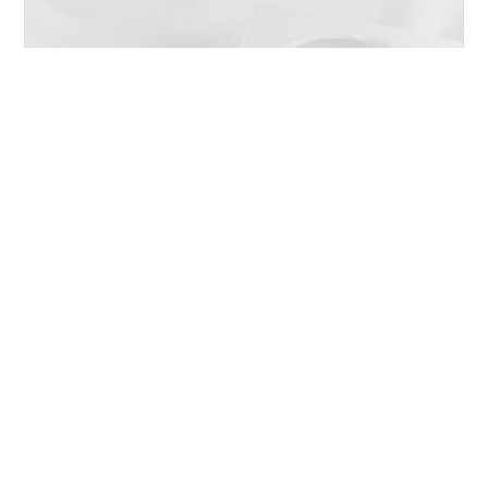
「今の日本、どんなことが起きているの？」 「平和すぎ
て違和感を感じてしまう」 「日本人がのんきすぎて他人
事だと思っているよ」 今の日本人はのんきすぎて、何も
感じなくなっています。 また、眠っているのかと思って
しまうくらい。 日本は問題だらけなのに、どこか他人事
だと思い込んでいます。自分のことで精いっぱい。 今か
#
いい加減目覚めなさい
#
秋嶋亮
#
株式会社白馬社