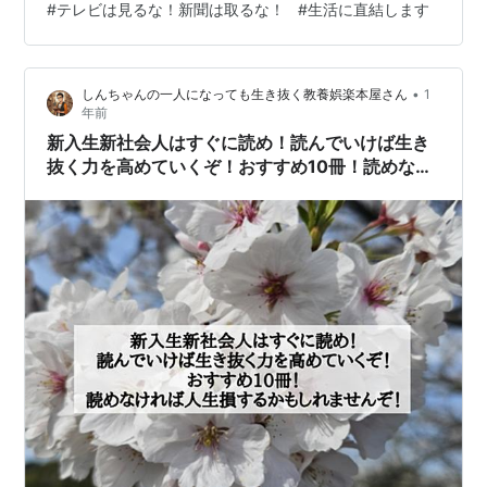
#
テレビは見るな！新聞は取るな！
#
生活に直結します
待ち時間、街の環境… 君の生活にガッツリ関わる「生き
抜く教養」なんだ。 無関心の裏には、マスコミの偏った
情報や日本のヤバイ現状を知ら…
•
しんちゃんの一人になっても生き抜く教養娯楽本屋さん
1
年前
新入生新社会人はすぐに読め！読んでいけば生き
抜く力を高めていくぞ！おすすめ10冊！読めなけ
れば人生損するかもしれませんぞ！