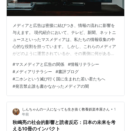
メディアと広告は密接に結びつき、情報の流れに影響を
与えます。 現代紹介において、テレビ、新聞、ネットニ
ュースといったマスメディアは、私たちの情報収集の中
心的な役割を担っています。 しかし、これらのメディア
がどのように運営されているか、その裏側に何があるの
かを考えることは少ないかもしれません。 実は、マスメ
#
マスメディアと広告の関係
#
情報リテラシー
ディアの主要な収入源は広告であり、この関係が報道の
#
メディアリテラシー
#
書評ブログ
内容や私たちの受け取る情報に大きな影響を与えていま
#
二ホンという滅び行く国に生まれた若い君たちへ
す。 広告は単なる商品の宣伝にとどまらず、視聴者や読
#
発言禁止誰も書かなかったメディアの闇
者の意識を形成し、時には社会の価値観や政治的な議論
を及ぼすことが。 この記事では、マスメディアと広告の
関係性を初心者にもわかりやすく解説し、そ…
•
しんちゃんの一人になっても生き抜く教養娯楽本屋さん
1
年前
秋嶋亮の社会的影響と読者反応：日本の未来を考
える10冊のインパクト