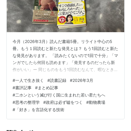
今月（2026年3月）読んだ書籍5冊。リライト中心の5
冊。もう１回読むと新たな発見とは？ もう1回読むと新た
な発見があります。 「読みたくないので1回で十分」「マ
ンガでしたら何回も読めます」「発見するのだったら新
作がいい」ー 同じものをもう1回読むなんて、暇なときと
か勉強ときとかのイメージがあります。 だから、同じも
#
一人で生き抜く
#
読書記録
#
2026年3月
のをもう1回読むのはもったいない。 しかし、本当にそう
#
書評記事
#
まとめ記事
なんでしょうか。 同じものをもう1回読むのはもったいな
#
二ホンという滅び行く国に生まれた若い君たちへ
いわけではありません。 知らないかもしれませんが、新
#
思考の整理学
#
政府は必ず嘘をつく
#
動物農場
たな発見があることを知っていますか。 実はある程度、
#
「好き」を言語化する技術
時間を経って読んでいけば、見方がちがってきます。 し
かも、今年（202…