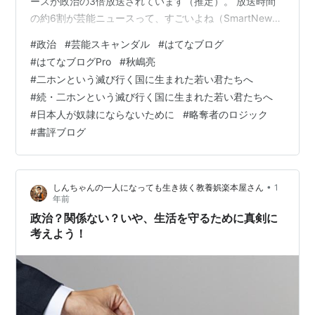
ースが政治の3倍放送されています（推定）。 放送時間
の約6割が芸能ニュースって、すごいよね（SmartNews
Media Research Instiute、2025、推定）。 なんで芸能
#
政治
#
芸能スキャンダル
#
はてなブログ
情報に夢中になり、政治は「むずかしそう」とスルーし
#
はてなブログPro
#
秋嶋亮
ちゃうんだろう？ 「しんちゃんの一人になっても生き抜
#
二ホンという滅び行く国に生まれた若い君たちへ
く教養娯楽本屋さん」では、教養と娯楽のバランスを大
#
続・二ホンという滅び行く国に生まれた若い君たちへ
事にしているよ。 政治は物価高や医療、年金にめっちゃ
#
日本人が奴隷にならないために
#
略奪者のロジック
関わってるよ。 たとえば、2025年上院選…
#
書評ブログ
•
しんちゃんの一人になっても生き抜く教養娯楽本屋さん
1
年前
政治？関係ない？いや、生活を守るために真剣に
考えよう！