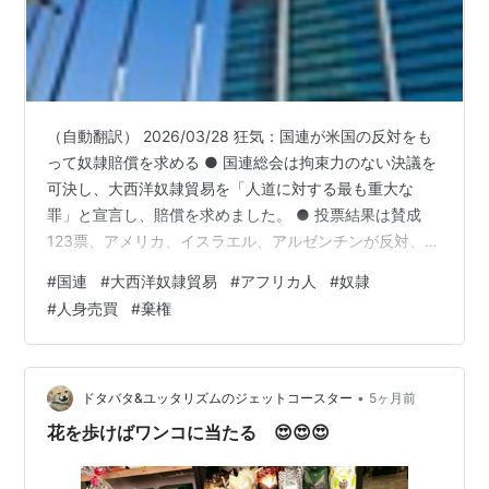
（自動翻訳） 2026/03/28 狂気：国連が米国の反対をも
って奴隷賠償を求める ● 国連総会は拘束力のない決議を
可決し、大西洋奴隷貿易を「人道に対する最も重大な
罪」と宣言し、賠償を求めました。 ● 投票結果は賛成
123票、アメリカ、イスラエル、アルゼンチンが反対、主
要なヨーロッパ諸国を含む52か国が棄権しました。 ● 米
#
国連
#
大西洋奴隷貿易
#
アフリカ人
#
奴隷
国代表団は、当時違法でなかった歴史的行為に対する賠
#
人身売買
#
棄権
償の法的根拠はないと主張し、歴史的な残虐行為の順位
付けに異議を唱えた。 ● ガーナを中心とした支持者たち
は、この措置を歴史的な不正に対処し正義を達成するた
めの必要な一歩として位置づけています。 ● この決議
•
ドタバタ&ユッタリズムのジェットコースター
5ヶ月前
は、歴史的な不正義…
花を歩けばワンコに当たる 😍😍😍