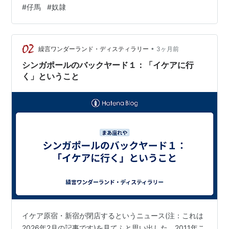
倒す、殴る、蹴るなどをして恐怖感を与える事で、絶対
#
仔馬
#
奴隷
に人間に服従する馬に調教する場面がSNSに偶然公開さ
れたことで虐待事例として指摘されました。浜本牧場の
動画には、4代目社長が生後２週間足らずの仔馬に対して
•
殴打や蹴る動作が写り込んでおり、多くの視聴者に衝撃
繰言ワンダーランド・ディスティラリー
3ヶ月前
を与えました。が、４代目は、完全に居直って、自論を
シンガポールのバックヤード１：「イケアに行
述べたというより指摘した人々を非難したことか…
く」ということ
イケア原宿・新宿が閉店するというニュース(注：これは
2026年2月の記事です)を見てふと思い出した。2011年こ