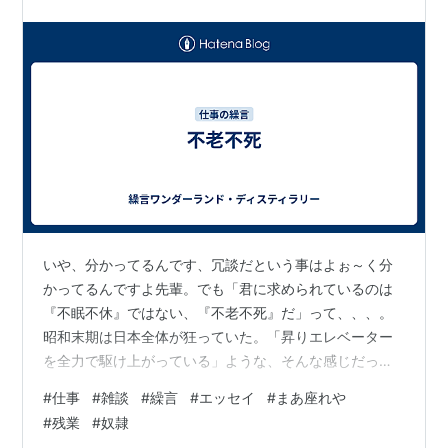
いや、分かってるんです、冗談だという事はよぉ～く分
かってるんですよ先輩。でも「君に求められているのは
『不眠不休』ではない、『不老不死』だ」って、、、。
昭和末期は日本全体が狂っていた。「昇りエレベーター
を全力で駆け上がっている」ような、そんな感じだっ
た。1985年（昭和60年）に社会人になり、3か月位は見
#
仕事
#
雑談
#
繰言
#
エッセイ
#
まあ座れや
習い新入社員でアイドリングの平和な日々が続いていた
#
残業
#
奴隷
が、その後は怒涛の残業休出生活。手元データを見ると