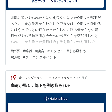
閑職に追いやられたとはいえワタシはまだQ部長の部下だ
った。主要な業務から外されたワタシは、Q部長の雑用係
にはうってつけの存在だったらしい。訳の分からない資
料作成やら意味不明な会合への出席やらを突然押し付け
られ、しかも作った資料は必ず没を喰らい作り直しで深
夜残業・休日出勤は当たり前。今にして思えば、それを
#
仕事
#
雑談
#
繰言
#
エッセイ
#
まあ座れや
我慢する理由は無いハズなのだが、鬱になりかけの人間
#
奴隷
#
ターニングポイント
には真っ当な判断が出来なくなるというのは本当なの
だ。当時のワタシはパキシルやリタリンで何とか動いて
いたようなものだ。 そんな状態が延々と続いたある日。
ある「変な」業務がトップからQ部長に降ってきた。それ
•
繰言ワンダーランド・ディスティラリー
3ヶ月前
は会社の主流（＝出世街道）の事業とはまるでか…
塞翁が馬１：部下を剥ぎ取られる