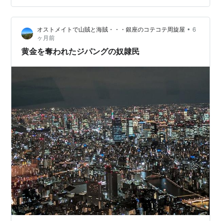
トたちは農家を土地から追い出し、ラボグロウンや昆虫
由来のタンパク質を押し出し、CBDCを使って食料アクセ
•
オストメイトで山賊と海賊・・・銀座のコテコテ周旋屋
6
スを制御し、食料安全保障を破壊しています。解決策:地
ヶ月前
域のレジリエンス(庭園、種子保存、物々交換ネットワー
黄金を奪われたジパングの奴隷民
ク)を構築し、…