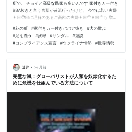
所で、 チョイと高級な民家も多いんです 家付きカー付き
BBA抜きと言う言葉が昔流行ったけど、 今では若い夫婦
👩🏻🧑🏻に理解のあるご高齢の夫婦👨🏼‍🦳👩🏼‍🦳も 増え
てるので、 ３世帯の場合もあり、 それだけ住める広さで
#
花の町
#
家付きカー付きババア抜き
#
犬の散歩
す そして道路に面した部分には 景観計画で美しい花を植
#
足を洗う
#
奴隷
#
サンダル
#
遊説
えることになっています また商店街の道路には 花咲かせ
#
コンプライアンス宣言
#
ウクライナ情勢
#
世界情勢
隊が鉢に花を育ててくれていて とても美しい所です 店舗
を彩る植物も溢れ、街を散歩するワンコも興味津々。 我
が家は本来好きな動物は飼えないけど、 街を歩けばワ…
•
迷夢
5ヶ月前
完璧な嵐：グローバリストが人類を奴隷化するた
めに危機を仕組んでいる方法について