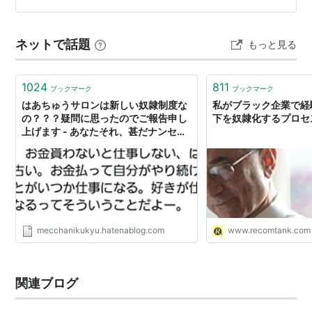
ダークファンタジーを読みたい！」そんな人におすすめ
なのが『VRエロゲーやってたら異世界に転生したので、
ネットで話題
もっと見る
美少女魔王を奴隷化する ～クロスアウト・セイバー～』
です。 異世界転生にバトルや駆け引き、魅力的なヒロイ
ンとの物語が組み…
1024
811
ブックマーク
ブックマーク
はあちゅうサロンは新しい奴隷制度な
私がブラック企業で経
の？？？疑問に思ったのでご報告申し
下を奴隷化するプロセ
上げます - あなたそれ、甚だナンセン
スだわよ！
mecchanikukyu.hatenablog.com
www.recomtank.com
関連ブログ