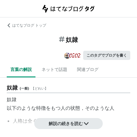
はてなブログ トップ
奴隷
このタグでブログを書く
言葉の解説
ネットで話題
関連ブログ
奴隷
(
一般
)
【
どれい
】
奴隷
以下のような特徴をもつ人の状態，そのような人
人格は全く否定され自由を奪われる
解説の続きを読む
家畜や物(財)と同じく所有，譲渡，売買される