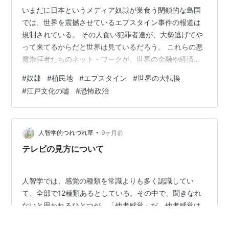
いまだに日本というメディア奴隷が巣食う閉鎖的な島国
では、世界を震撼させているエプスタイン事件の報道は
規制されている。 その人食い犯罪者達が、大勢逃げてや
って来てるからだと世界は見ているだろう。 これらの悪
魔崇拝者たちのネット・ワークが、世界の金融や経済や
社会全体を歪めてしまっているという事件についても よ
#
奴隷
#
植民地
#
エプスタイン
#
世界の大転換
く解らない？ とトボケタ顔して無視を決め込んでいる。
#
江戸文化の嘘
#
恐怖政治
日本にも悪魔の儀式の仲間はたくさんいる。 メディアで
封印してしまえば、この国では無かったことになる。 舐
められ放題になっているが、膿や糞を与党というカテゴ
リーに一度全部集めておいて、取るモノを取ったらすべ
•
人智学的つれづれ草
9ヶ月前
て公開して息の根を止めてしまい、これ…
テレビの見方について