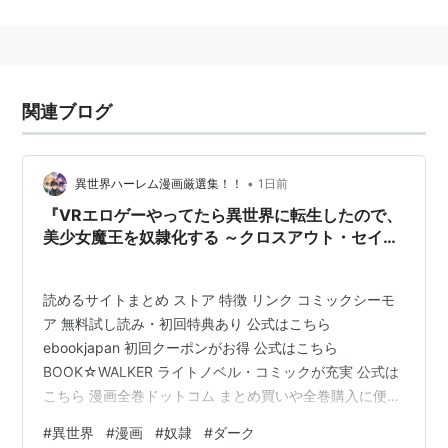
所有者の意のままに労働を強制される
この状態を維持するため所有者や政府は暴力によって抵
抗を封じる
奴隷の存在が正当化される差別構造を
奴隷制
という。
関連ブログ
2、学者の世界で、「研究所勤務」を貴族、「学部勤
務」を平民、「一般教養担当」を奴隷と俗称する。しか
•
異世界ハーレム漫画厳選集！！
1日前
し近年では、非常勤講師のまま生涯を終える学者が増え
『VRエロゲーやってたら異世界に転生したので、
ており、これを奴隷と称することが多い。
美少女魔王を奴隷化する ～クロスアウト・セイバ
ー～』あらすじ・感想｜異世界転生×ダークファ
ンタジーが無料で読める方法
読めるサイトまとめ ストア 特徴 リンク コミックシーモ
ア 無料試し読み・初回特典あり 公式はこちら
ebookjapan 初回クーポンがお得 公式はこちら
BOOK☆WALKER ライトノベル・コミックが充実 公式は
こちら 漫画全巻ドットコム まとめ買いや全巻購入に便利
公式はこちら こんな方におすすめ！ 「異世界転生で主人
#
異世界
#
漫画
#
奴隷
#
ダーク
公が最強クラスの作品が好き！」「ちょっと刺激のある