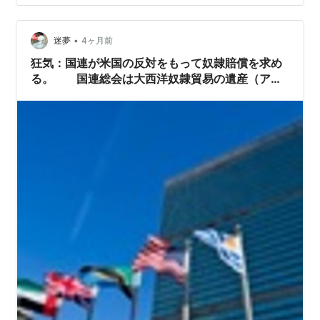
月平均70～80時間程度の残業。ピークは1988年8月の
120時間（恐ろしい事にサービス残業は含まず）。残業時
間から見てもバブルの影響がわかる（バブルだからとい
•
迷夢
4ヶ月前
って皆が浮ついて遊んでいた訳ではな…
狂気：国連が米国の反対をもって奴隷賠償を求め
る。 国連総会は大西洋奴隷貿易の遺産（アフ
リカ人奴隷の人身売買）に対処するための賠償を
求める決議を可決。2026年3月25日に123対3の
賛成で採択され、賛成123票、アメリカ、イスラ
エル、アルゼンチンが反対、主要なヨーロッパ諸
国を含む52か国が棄権しました。