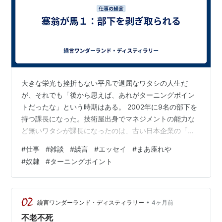
大きな栄光も挫折もない平凡で退屈なワタシの人生だ
が、それでも「後から思えば、あれがターニングポイン
トだったな」という時期はある。 2002年に9名の部下を
持つ課長になった。技術屋出身でマネジメントの能力な
ど無いワタシが課長になったのは、古い日本企業の「年
功序列」と言う悪しき習慣ってやつだ。それでも立場は
#
仕事
#
雑談
#
繰言
#
エッセイ
#
まあ座れや
立場、皆に呆れられながらもオタオタヨロヨロ何とか半
#
奴隷
#
ターニングポイント
年ほどやってきたが、そこで人事異動があり上司としてQ
部長がやってきた。このQ部長、パワハラ気質が酷く前職
場でも何かと話題になった御仁である。最初は比較的安
穏とした状態だったが、半年も経つとエンジンが掛かっ
•
繰言ワンダーランド・ディスティラリー
4ヶ月前
てしまったらしい。ワタシを通り越して部下A…
不老不死