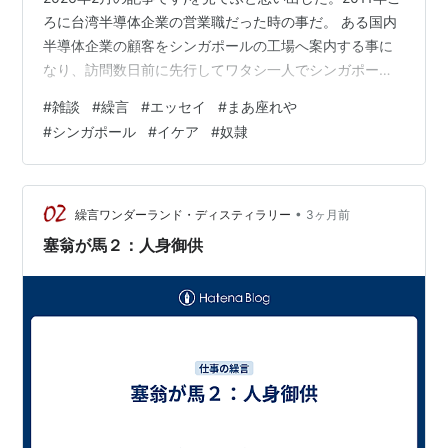
ろに台湾半導体企業の営業職だった時の事だ。 ある国内
半導体企業の顧客をシンガポールの工場へ案内する事に
なり、訪問数日前に先行してワタシ一人でシンガポール
に入った。深夜便だったので、空港から宿泊先のドミト
#
雑談
#
繰言
#
エッセイ
#
まあ座れや
リに向かうタクシーの窓からはこれといった景色は見え
#
シンガポール
#
イケア
#
奴隷
ない。そのドミトリの周りには中国風の廟があるだけで
お店など何もなく、下手すると日本のド田舎より寂しい
感じの粉っぽい殺風景な場所で降ろされた。日本のメデ
ィアで見る「華やかなシンガポール」は影も形も無い。
•
繰言ワンダーランド・ディスティラリー
3ヶ月前
まぁ工業区画だからな、こんなものか。…
塞翁が馬２：人身御供