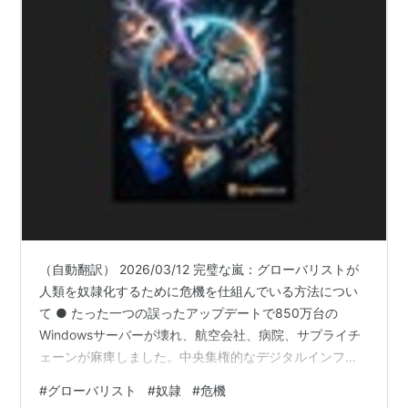
（自動翻訳） 2026/03/12 完璧な嵐：グローバリストが
人類を奴隷化するために危機を仕組んでいる方法につい
て ● たった一つの誤ったアップデートで850万台の
Windowsサーバーが壊れ、航空会社、病院、サプライチ
ェーンが麻痺しました。中央集権的なデジタルインフラ
(少数の企業が管理)は社会を崩壊の危険にさらし、分散化
#
グローバリスト
#
奴隷
#
危機
が極めて重要です。 ● 「持続可能性」を名目に、エリー