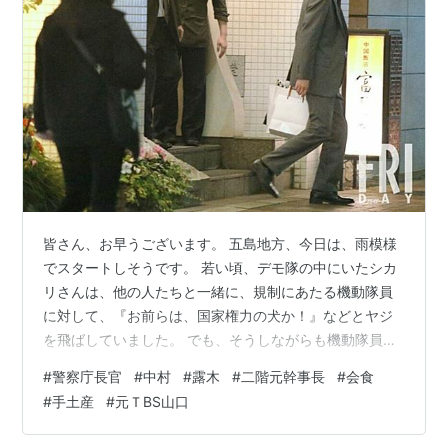
皆さん、お早うございます。 五島地方、今日は、雨模様
でスタートしそうです。 若い頃、デモ隊の中にいたシカ
リさんは、他の人たちと一緒に、規制にあたる機動隊員
に対して、『お前らは、国家権力の犬か！』などとヤジ
を飛ばしていました。 でも、そうしながらも機動隊員の
ヘルメットの中の顔を見ると、自分たちと年齢も変わら
#
警察庁長官
#
中村
#
露木
#
二階元幹事長
#
会食
ない若者の顔と目が見えていました。 すると、どこから
#
手土産
#
元ＴBS山口
ともなく『悪いな～』と言う気持ちも芽生え、複雑なデ
モ行進でした。 やがて社会人となり警察官とも交流をす