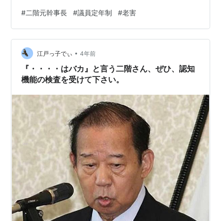
る。生物としての「死ぬ」ではなく、政治家として「終
#
二階元幹事長
#
議員定年制
#
老害
わる」であったら実際喜ぶ奴はいる。 何しろ、二階さ
ん、御年83歳。1939年（昭和14年生まれ）。 では、
1939年とはどういう年だったのかというと。 １．スペイ
•
ン内戦で、フランコ軍がバルセロナ、マドリードを陥
江戸っ子でぃ
4年前
落。スペイン内戦終結 ２．日本で、政府が国民に対し
『・・・・はバカ』と言う二階さん、ぜひ、認知
「金製品回収、強制買い上げ」を…
機能の検査を受けて下さい。