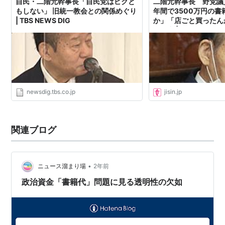
自民・二階元幹事長「自民党はビクと
二階元幹事長 野党議
もしない」 旧統一教会との関係めぐり
年間で3500万円の書
| TBS NEWS DIG
か」「店ごと買ったん
ミ続出 | 女性自身
newsdig.tbs.co.jp
jisin.jp
関連ブログ
•
ニュース溜まり場
2年前
政治資金「書籍代」問題に見る透明性の欠如