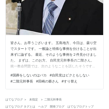
皆さん、お早うございます。 五島地方、今日は、曇り空
でスタートです。 一般論と特殊な事例を分けることが出
来ずに論ずる。 最近、そのような事例を２件見かけまし
た。 まずは、このお方。 自民党元幹事長の二階さん。
統一教会問題では、次のようなことを話したそうです。
「電報を打ってくれって言われりゃ打つんですよ。『応
#
国葬をしないのはバカ
#
自民党はビクともしない
援してやろう』と言ってくれたら『よろしくお願いしま
#
二階元幹事長
#
田崎の爺さん
#
すり替え
す』っていうのは、もうこれは合言葉ですよ」 「モノ買
いに来てくれたら『毎度ありがとうございます』って商
売人が言うのと同じ」 まあ、忙しいのは分かりますけ
はてなブログ
>
未指定
>
二階元幹事長
ど、犯罪行為に関して様々な判決が確定している団体と
はてなブログ タグとは
ヘルプ
開発ブログ
はてなブログトップ
のことについて聞かれているのに、商売…