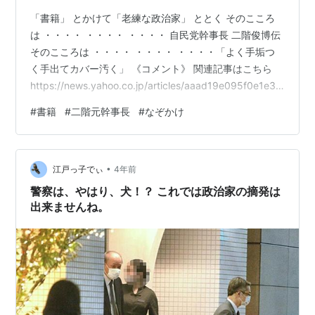
「書籍」 とかけて「老練な政治家」 ととく そのこころ
は ・・・・ ・・・・ ・・・・ 自民党幹事長 二階俊博伝
そのこころは ・・・・ ・・・・ ・・・・「よく手垢つ
く手出てカバー汚く」 《コメント》 関連記事はこちら
https://news.yahoo.co.jp/articles/aaad19e095f0e1e3b
15912df5a33276344d584c4 二階氏の書籍代は、３年
#
書籍
#
二階元幹事長
#
なぞかけ
で３５００万円！！！ 出版業界の救世主としかいいよう
ばない。 【清きご一票を】人気ｂｌｏｇランキング（社
会経済ニュース部門）に登録しています。もし上のなぞ
•
かけが面白いと思われたら、次をクリックしてみてね。
江戸っ子でぃ
4年前
…
警察は、やはり、犬！？ これでは政治家の摘発は
出来ませんね。