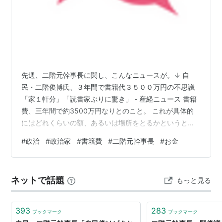
先週、二階元幹事長に関し、こんなニュースが。↓ 自
民・二階俊博氏、３年間で書籍代３５００万円の不思議
「家１軒分」「読書家ぶりに驚き」 - 産経ニュース 書籍
費、三年間で約3500万円なりとのこと。 これが具体的
にはどれくらいの額、あるいは場所をとるかというと、
下のようなツィート（今はポストか）がありました。 だ
#
政治
#
政治家
#
書籍費
#
二階元幹事長
#
お金
いたい書店は一坪あたり下代(仕入れ)で凡そ40万円〜50
万円分の本が陳列されているケースが多いです。上代(売
値)がざっと50万円とすれば、つまりは70坪(約230 ㎡)の
ネットで話題
もっと見る
書店の本を全て買った計算です。ちなみに弊社の書店、
きのしたブックセンターは約45坪、佐賀之書店は28坪で
す。【二階元幹…
393
283
ブックマーク
ブックマーク