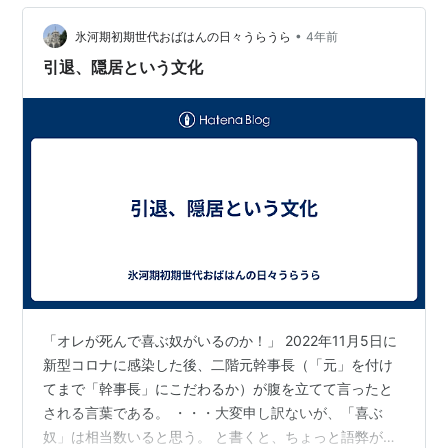
る機会が有り、その中で感じたことは、本当に純粋に国
民の生活を守るために頑張っている、と言うことでし
•
氷河期初期世代おばはんの日々うらうら
4年前
た。 話しは、ガラリと変わります。 １１月…
引退、隠居という文化
「オレが死んで喜ぶ奴がいるのか！」 2022年11月5日に
新型コロナに感染した後、二階元幹事長（「元」を付け
てまで「幹事長」にこだわるか）が腹を立てて言ったと
される言葉である。 ・・・大変申し訳ないが、「喜ぶ
奴」は相当数いると思う。 と書くと、ちょっと語弊があ