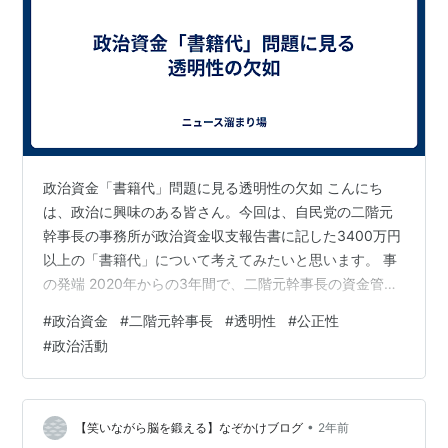
政治資金「書籍代」問題に見る透明性の欠如 こんにち
は、政治に興味のある皆さん。今回は、自民党の二階元
幹事長の事務所が政治資金収支報告書に記した3400万円
以上の「書籍代」について考えてみたいと思います。 事
の発端 2020年からの3年間で、二階元幹事長の資金管理
団体「新政経研究会」は計3470万円分の書籍を購入して
#
政治資金
#
二階元幹事長
#
透明性
#
公正性
いたことが報じられました。特に、自身の政治家人生を
#
政治活動
つづった「ナンバー2の美学 二階俊博の本心」に関して
は、5000冊分を1045万円で購入していたとのことで
す。 野党の疑問と事務所の釈明 野党側からは政治資金規
正法に違反する可能性が指摘され、詳細な説明を求める
•
【笑いながら脳を鍛える】なぞかけブログ
2年前