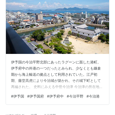
伊予国の今治平野北部にあったラグーンに面した港町。
伊予府中の外港の一つだったとみられ、少なくとも鎌倉
期から海上輸送の拠点として利用されていた。江戸初
期、藤堂高虎により今治城が築かれ、その城下町として
再編された。 史料にみえる中世今治津 今治津の所在地
今治津の周辺 今治津と海上勢力 参考文献 史料にみえる
#
伊予国
#
伊予国府
#
伊予府中
#
今治平野
#
今治港
中世今治津 鎌倉後期、弘安九年（１２８６）三月以前と
みられる年に作成された紙背文書に「今治津」がみえ
る。同文書には、伊予国の国衙近郊で開催された「八十