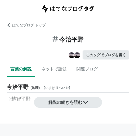
はてなブログ トップ
今治平野
このタグでブログを書く
言葉の解説
ネットで話題
関連ブログ
今治平野
(
地理
)
【
いまばりへいや
】
→
越智平野
解説の続きを読む