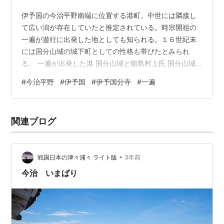
伊予国の今治平野南端に位置する港町。中世には隣接し
て広い潟が存在していたと推定されている。時宗開祖の
一遍が遊行に出発した地としても知られる。１６世紀末
には国分山城の城下町としての性格も帯びたとみられ
る。 一遍が出発した港 国分山城と能島村上氏 国分山城
の城下町 関連人物 参考文献 一遍が出発した港 鎌倉後期
#
今治平野
#
伊予国
#
伊予国分寺
#
一遍
の文永十一年（１２７４）二月八日、一遍は故郷の伊予
を離れての遊行に出発。弟子の聖戒は五、六日ほど見送
りの為に同行し、桜井で別れた（『一遍聖絵』）。一遍
関連ブログ
たちはこの後、摂津国四天王寺に移動しており、桜井か
ら船で向かったといわれる。 桜井は頓田川の分流である
大川の河口部付近に位置している。周辺には…
•
戦国日本の津々浦々 ライト版
3年前
今治 いまばり