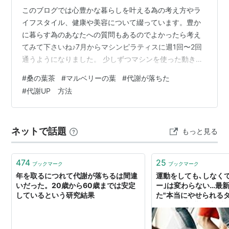
このブログでは心豊かな暮らしを叶える為の考え方やラ
イフスタイル、健康や美容について綴っています。豊か
に暮らす為のあなたへの質問もあるのでよかったら考え
てみて下さいね♪7月からマシンピラティスに週1回〜2回
通うようになりました。 少しずつマシンを使った動きに
も慣れてきて、インナーマッスルが鍛えられているよう
#
桑の葉茶
#
マルベリーの葉
#
代謝が落ちた
な気もしますが、一方で今まではもっとすぐに効果が出
#
代謝UP 方法
ていた筋肉量がなかなか増えません。やはり年齢による
影響は大きいようです。 エストロゲンの減少により脂肪
がつきやすく筋肉の減少も加速するお年頃。食生活は変
ネットで話題
もっと見る
わっていませんが、下腹部の脂肪がつきなかなか取れな
くなりました。 そこで色々調べていたら、日…
474
25
ブックマーク
ブックマーク
年を取るにつれて代謝が落ちるは間違
運動をしても､しなく
いだった。20歳から60歳までは安定
ー｣は変わらない…最
しているという研究結果
た"本当にやせられるダ
するほど基礎代謝は落
る