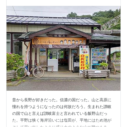
昔から長野が好きだった。信濃の国だった。山と高原に
憧れを持つようになったのは何故だろう。生まれた讃岐
の国で山と言えば讃岐富士と言われている飯野山だっ
た。平野は狭く海岸沿いには塩田が、平地にはため池が
そして思い出したように盛り土のような山が幾つもある