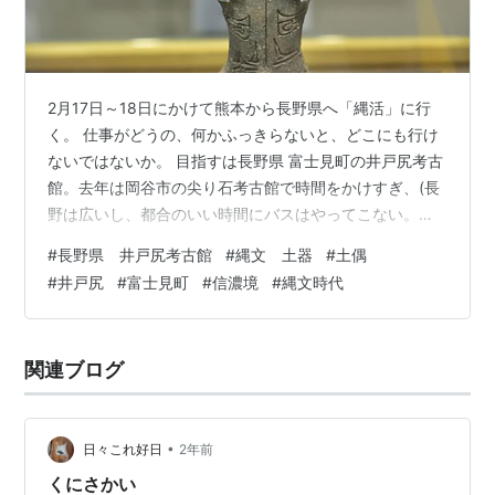
2月17日～18日にかけて熊本から長野県へ「縄活」に行
く。 仕事がどうの、何かふっきらないと、どこにも行け
ないではないか。 目指すは長野県 富士見町の井戸尻考古
館。去年は岡谷市の尖り石考古館で時間をかけすぎ、(長
野は広いし、都合のいい時間にバスはやってこない。当
然！) タイムアウトで涙を飲んだけど執念です。 京都を
#
長野県 井戸尻考古館
#
縄文 土器
#
土偶
朝一の新幹線、名古屋から特急信濃で塩尻、岡谷、信濃
#
井戸尻
#
富士見町
#
信濃境
#
縄文時代
境へ！ 無人の信濃境駅から、長い長い下り坂をキャリー
ケースをゴロゴロ言わせながら、 井戸尻考古館へ。平日
で嬉しいことに考古館の縄文土器、土偶たちは僕が独り
関連ブログ
占め。 憧れの縄文君たちがガラス越しにずらりと並び、
まるで夢のよう。 「始祖女神…
•
日々これ好日
2年前
くにさかい