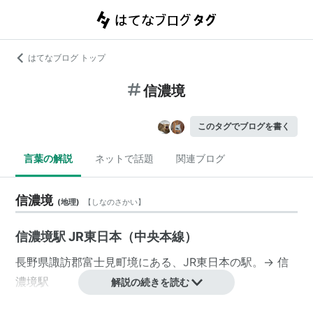
はてなブログ トップ
信濃境
このタグでブログを書く
言葉の解説
ネットで話題
関連ブログ
信濃境
(
地理
)
【
しなのさかい
】
信濃境駅 JR東日本（中央本線）
長野県
諏訪郡
富士見町
境にある、
JR東日本
の駅。→
信
濃境駅
解説の続きを読む