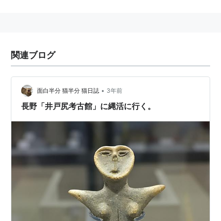
○
リスト
：
駅キーワード
関連ブログ
•
面白半分 猫半分 猫日誌
3年前
長野「井戸尻考古館」に縄活に行く。