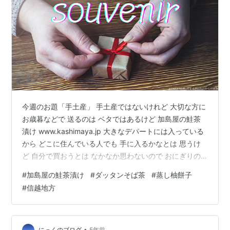
今週のお題「手土産」 手土産ではないけれど 大切な方に
お歳暮などで 送るのは ベタではあるけど 加島屋の鮭茶
漬け www.kashimaya.jp 大きなデパートには入っている
から どこに住んでいる人でも 手に入るかなとは 思うけ
ど 自分で買おうとは なかなか思わないので おにぎりの
具にしても良いし 贅沢に ふりかけみたいにしても とっ
#
加島屋の鮭茶漬け
#
ダッタンそば茶
#
蒸し柚餅子
ても美味しい 嫌いな人は いないんじゃないかな と思う
#
信越地方
冷蔵なので 送る時限定だけど あと 長野に行った時 お決
まりのように 友達へのお土産に買うのが 信濃食品株式会
社の 国産ダッタンそば茶 montate47.official.ec 他で買う
のとは なぜか違…
•
にっくのブログ
5年前