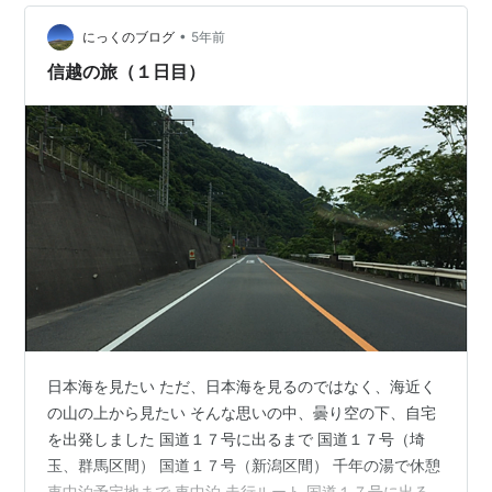
走ることが出来たので満足です 山に向かって南下 直江津
•
で国道８号から国道１８号に入ります 歩行者、原付、侵
にっくのブログ
5年前
入禁止の標識。。。 あれ？高速？ ナビを見ると間…
信越の旅（１日目）
日本海を見たい ただ、日本海を見るのではなく、海近く
の山の上から見たい そんな思いの中、曇り空の下、自宅
を出発しました 国道１７号に出るまで 国道１７号（埼
玉、群馬区間） 国道１７号（新潟区間） 千年の湯で休憩
車中泊予定地まで 車中泊 走行ルート 国道１７号に出る