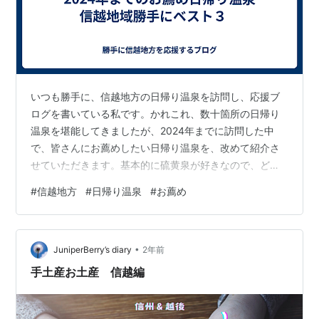
いつも勝手に、信越地方の日帰り温泉を訪問し、応援ブ
ログを書いている私です。かれこれ、数十箇所の日帰り
温泉を堪能してきましたが、2024年までに訪問した中
で、皆さんにお薦めしたい日帰り温泉を、改めて紹介さ
せていただきます。基本的に硫黄泉が好きなので、どう
しても硫黄泉を選んでしまってますが・・・・ ～ ～ ～
#
信越地方
#
日帰り温泉
#
お薦め
信越地方のお薦め日帰り温泉 ～ ～ ～ １ 長野県 坂城町
【びんぐし湯さん館】 一度しか行ったことがないのです
が、また入ってみたい日帰り温泉です。長野県でも、源
•
泉かけ流し・循環方式と色々とありますし、塩素が強い
JuniperBerry’s diary
2年前
温泉施設もあります。しかしながら、やはり源泉かけ流
手土産お土産 信越編
しは気持ちがいいです。ロケーシ…