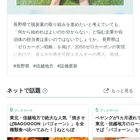
長野県で脱炭素の取り組みを進めたいと考えていても、
「何から始めればよいのか分からない」と悩む企業や自
治体の担当者は多いのではないでしょうか。 長野県は
「ゼロカーボン戦略」を掲げ、2050ゼロカーボンの実現
に向けて、省エネや再生可能エネルギーの導入、地域内
経済循環などを進めています。県のゼロカーボン戦略で
#
長野県
#
信越地方
#
設備更新
は、2030年までの重点方針として、既存技術で実現可能
なゼロカーボンの普及や、産業界の挑戦支援、エネルギ
ー自立地域づくりなどが示されています。 長野県ゼロカ
ネットで話題
もっと見る
ーボン戦略～第四次長野県地球温暖化防止県民計画、第
一次長野県脱炭素社会づくり行動計画～／長野県 とはい
え、脱炭素をいきなり大きな取り組みとし…
9
5
ブックマーク
ブックマーク
東北・信越地方で絶大な人気 「焼きそ
ペヤングが1カ月遅れ
ばBAGOOOON（バゴォーン）」を全
東北・信越地方のロー
種類食べ比べてみた！ | ねとらぼ
そば「バゴォーン」を食
キサイトニュース