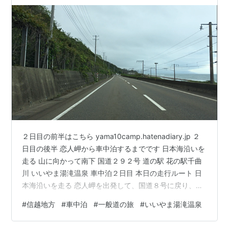
２日目の前半はこちら yama10camp.hatenadiary.jp ２
日目の後半 恋人岬から車中泊するまでです 日本海沿いを
走る 山に向かって南下 国道２９２号 道の駅 花の駅千曲
川 いいやま湯滝温泉 車中泊２日目 本日の走行ルート 日
本海沿いを走る 恋人岬を出発して、国道８号に戻り、上
越市に向かいます 米山付近から、柿崎の手前くらいま
#
信越地方
#
車中泊
#
一般道の旅
#
いいやま湯滝温泉
で、日本海沿いを走ります ホントは山の上から日本海を
眺めたかったけど、天候が悪かったので、日本海沿いを