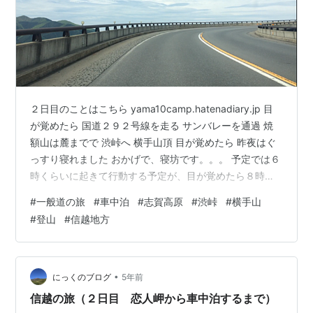
２日目のことはこちら yama10camp.hatenadiary.jp 目
が覚めたら 国道２９２号線を走る サンバレーを通過 焼
額山は麓までで 渋峠へ 横手山頂 目が覚めたら 昨夜はぐ
っすり寝れました おかげで、寝坊です。。。 予定では６
時くらいに起きて行動する予定が、目が覚めたら８時過
ぎてます 急いで朝ごはんを食べてから、片付けします ７
#
一般道の旅
#
車中泊
#
志賀高原
#
渋峠
#
横手山
時に出発したかったけど、９時になってやっと出発する
#
登山
#
信越地方
ことが出来ました 国道２９２号線を走る まずは、国道２
９２号線をサンバレー方面に向かいます 予定は、サンバ
レーあたりを散策してから焼額山のほうを見に行ってか
ら、渋峠を越えるルートですが、時間的に難しそうで
•
にっくのブログ
5年前
す…
信越の旅（２日目 恋人岬から車中泊するまで）