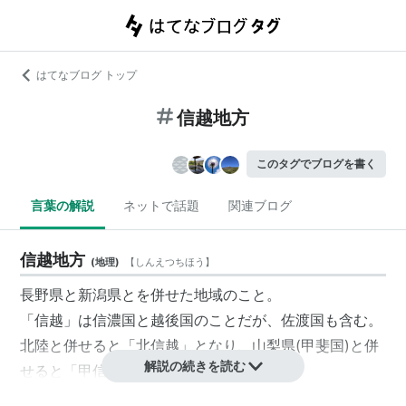
はてなブログ トップ
信越地方
このタグでブログを書く
言葉の解説
ネットで話題
関連ブログ
信越地方
(
地理
)
【
しんえつちほう
】
長野県と新潟県とを併せた地域のこと。
「
信越
」は
信濃
国と
越後
国のことだが、
佐渡
国も含む。
北陸
と併せると「
北信越
」となり、山梨県(
甲斐
国)と併
解説の続きを読む
せると「
甲信越
」となる。