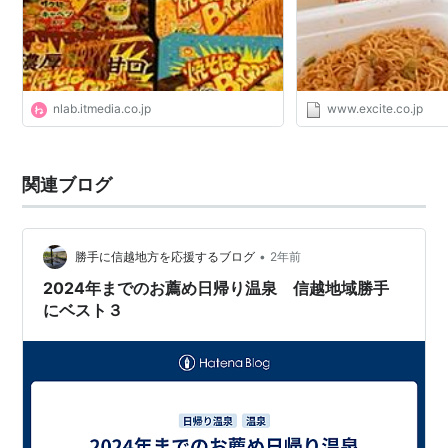
nlab.itmedia.co.jp
www.excite.co.jp
関連ブログ
•
勝手に信越地方を応援するブログ
2年前
2024年までのお薦め日帰り温泉 信越地域勝手
にベスト３