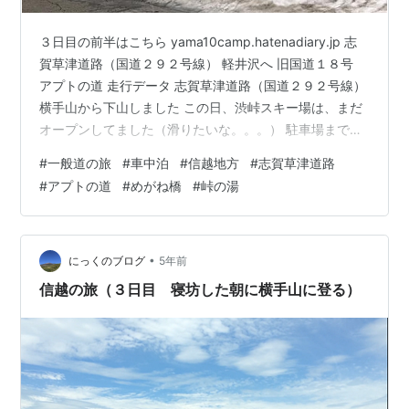
３日目の前半はこちら yama10camp.hatenadiary.jp 志
賀草津道路（国道２９２号線） 軽井沢へ 旧国道１８号
アプトの道 走行データ 志賀草津道路（国道２９２号線）
横手山から下山しました この日、渋峠スキー場は、まだ
オープンしてました（滑りたいな。。。） 駐車場まで戻
り、荷物を片付けて、草津温泉まで志賀草津道路を下り
#
一般道の旅
#
車中泊
#
信越地方
#
志賀草津道路
ます まずは、国道最高地点に寄ります ここからの眺めは
#
アプトの道
#
めがね橋
#
峠の湯
最高ですね 草津白根山の三つの峰（白根山、本白根山、
逢ノ峰）が見えます 国道最高地点を後にして、出発しま
す 草津白根山の山間をとおり、草津に向けて進みます 草
津白根山は、火山警戒レベルは１ですが、立ち入りが…
•
にっくのブログ
5年前
信越の旅（３日目 寝坊した朝に横手山に登る）