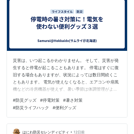
災害は、いつ起こるかわかりません。 そして、災害が発
生すると停電が起こることもあります。 停電はすぐに復
旧する場合もありますが、状況によっては数日間続くこ
ともあります。 電気が使えなくなると、エアコンや扇風
機などの冷房機器が使えず、暑い季節は体調管理がより
重要になります。 だからこそ、普段から電気に頼らない
#
防災グッズ
#
停電対策
#
暑さ対策
暑さ対策を準備しておくと安心です。 今回は、停電時は
#
防災ライフハック
#
便利グッズ
もちろん、日常生活でも役立つ「電気を使わない暑さ対
策グッズ」を３つご紹介します。 ・扇子 電池も充電も不
要で、いつでもどこでも使えるのが扇子の魅力です。 う
ちわも電気を使わず涼をとれる便利なアイテムですが、
•
はにわ防災セレンディピティ
12日前