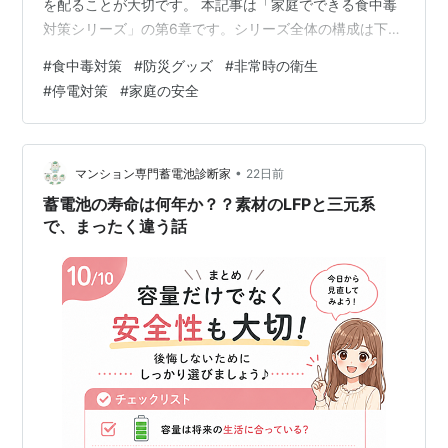
を配ることが大切です。 本記事は「家庭でできる食中毒
対策シリーズ」の第6章です。シリーズ全体の構成は下記
にまとめています。 ▶ 家庭でできる食中毒対策シリーズ
#
食中毒対策
#
防災グッズ
#
非常時の衛生
（総合目次） この第6章では、災害時に食中毒が増える
#
停電対策
#
家庭の安全
科学的理由と、停電・断水・避難所生活で役立つ食中毒
対策グッズを分かりやすく紹介します。 この記事で分か
ること 災害時の食中毒リスク（停電・断水・避難所）の
科学的メカニズム 災害時に起こりやすい典型的な食中毒
•
マンション専門蓄電池診断家
22日前
パターン 使い捨て食器・アルコール…
蓄電池の寿命は何年か？？素材のLFPと三元系
で、まったく違う話