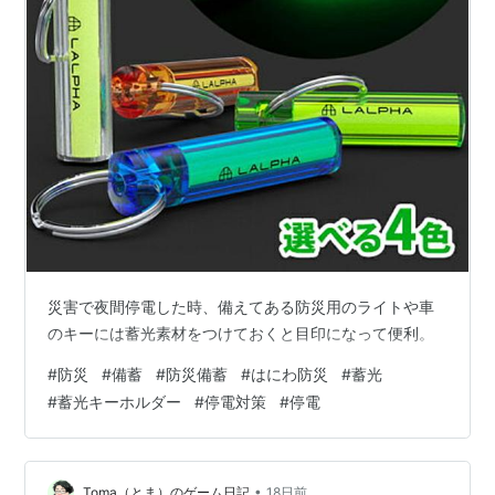
災害で夜間停電した時、備えてある防災用のライトや車
のキーには蓄光素材をつけておくと目印になって便利。
#
防災
#
備蓄
#
防災備蓄
#
はにわ防災
#
蓄光
#
蓄光キーホルダー
#
停電対策
#
停電
•
Toma（とま）のゲーム日記
18日前