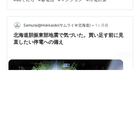
ている人には刺さる話なんだよね。 全文を読む ▼ auで
んちとは何か KDDIのauエネルギー＆ライフが提供するサ
ービスで、申し込めば蓄電池・設置費・初期費用が無料
•
になる。東京都の蓄電池補助金（最大120万円）と組み合
Samurai@Hokkaido(サムライ＠北海道)
1ヶ月前
わせて月3,000円の電気代割引が得られる…
北海道胆振東部地震で気づいた。買い足す前に見
直したい停電への備え