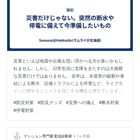
災害といえば地震や台風を思い浮かべる方が多いかもし
れません。しかし、日常生活に支障をきたすのは大規模
な災害だけではありません。 近年は、水道管の破裂や凍
結による断水、設備トラブルによる停電など、ライフラ
インに関するニュースを目にする機会も増えています。
「まさか自分の地域で」と思っていても、突然起こる可
#
防災対策
#
防災グッズ
#
災害への備え
#
断水対策
能性があります。 だからこそ、「災害用」と構えるので
#
停電対策
はなく、「もし今日、水や電気が止まったら？」という
視点で備えておくことが大切です。 では、少し想像して
みてください。 ・飲み水は十分にありますか？・断水し
たときに使える生活用水は確保できていますか？・食料
•
マンション専門蓄電池診断家
1ヶ月前