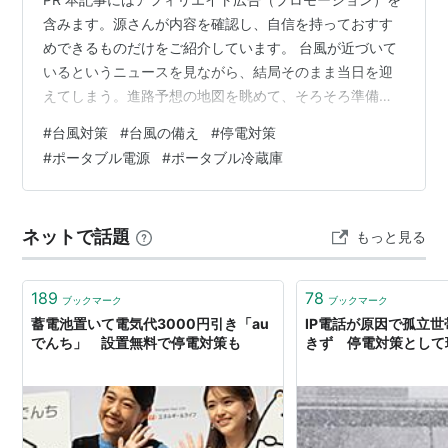
含みます。源さんが内容を確認し、自信を持っておすす
めできるものだけをご紹介しています。 台風が近づいて
いるというニュースを見ながら、結局そのまま当日を迎
えてしまう。進路予想の地図を眺めて、そろそろ準備し
ないとと思っては、仕事から帰るとそのまま忘れる。気
#
台風対策
#
台風の備え
#
停電対策
づけば前日の夜になっていて、もう何もできない。 そう
#
ポータブル電源
#
ポータブル冷蔵庫
いう話を、よく聞きます。 源さんの場合は、少し違いま
す。台風が近づくとなると、わりと動くほうです。浴槽
に水を溜めて、雨戸を閉めて、外に出してある鉢植えを
ネットで話題
もっと見る
玄関にしまう。そのあたりは毎回やっています。 ただ、
一度だけ、やりすぎたことがありました。…
189
78
ブックマーク
ブックマーク
蓄電池置いて電気代3000円引き「au
IP電話が原因で孤立
でんち」 設置無料で停電対策も
きず 停電対策として