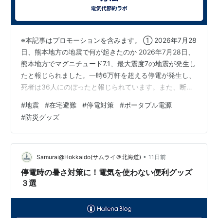
※本記事はプロモーションを含みます。 ① 2026年7月28
日、熊本地方の地震で何が起きたのか 2026年7月28日、
熊本地方でマグニチュード7.1、最大震度7の地震が発生し
たと報じられました。一時6万軒を超える停電が発生し、
死者は36人にのぼったと報じられています。また、断水
は4.68万戸にまで広がったとも報じられました(出典:各
#
地震
#
在宅避難
#
停電対策
#
ポータブル電源
種報道。被害の詳細な数値は今後の調査で変わる可能性
#
防災グッズ
があり、あくまで報道時点での情報としてご覧くださ
い)。 大きな地震のたびに話題になるのが、避難所に行か
ず自宅で被災生活を続ける「在宅避難」という選択で
す。当ブログにはすでに「防災用ポータブル電源の選び
•
Samurai@Hokkaido(サムライ＠北海道)
11日前
方」という記事が…
停電時の暑さ対策に！電気を使わない便利グッズ
３選