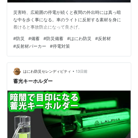
災害時、広範囲の停電が続くと夜間の外出時には真っ暗
な中を歩く事になる。車のライトに反射する素材を身に
着けると事故防止になって良さげ。
#
防災
#
備蓄
#
防災備蓄
#
はにわ防災
#
反射材
#
反射材パーカー
#
停電対策
•
はにわ防災セレンディピティ
13日前
蓄光キーホルダー