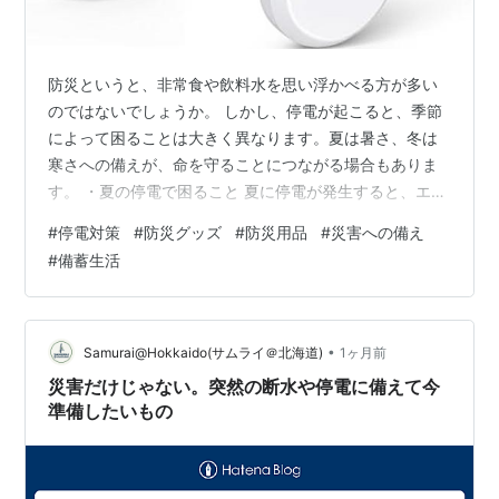
防災というと、非常食や飲料水を思い浮かべる方が多い
のではないでしょうか。 しかし、停電が起こると、季節
によって困ることは大きく異なります。夏は暑さ、冬は
寒さへの備えが、命を守ることにつながる場合もありま
す。 ・夏の停電で困ること 夏に停電が発生すると、エア
コンや扇風機が使えなくなり、室温が急激に上昇しま
#
停電対策
#
防災グッズ
#
防災用品
#
災害への備え
す。 近年は猛暑日も多く、熱中症のリスクが高まるため
#
備蓄生活
注意が必要です。また、冷蔵庫が止まることで食品の保
存にも影響が出るほか、スマートフォンの充電が切れる
と情報収集や連絡手段を失う恐れもあります。 主に考え
られることは次のとおりです。 ・エアコン・扇風機が使
•
Samurai@Hokkaido(サムライ＠北海道)
1ヶ月前
えない ・熱中症のリスクが高まる ・冷蔵…
災害だけじゃない。突然の断水や停電に備えて今
準備したいもの