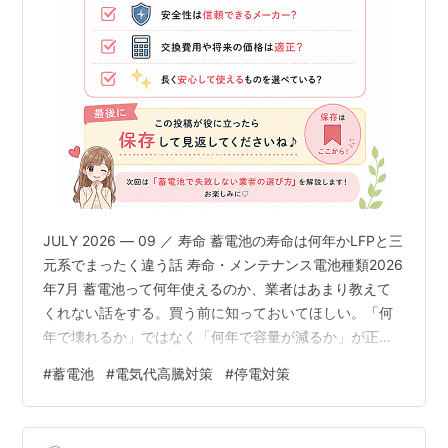
JULY 2026 — 09 ／ 寿命 蓄電池の寿命は何年かLFPと三
元系でまったく違う話 寿命・メンテナンス電池種類2026
年7月 蓄電池って何年使えるのか、業者はあまり教えて
くれない話をする。買う前に知っておいてほしい。「何
年で壊れるか」ではなく「何年で容量が減るか」が正確
な問いかけなんだよね。 全文を読む ▼ 寿命には2種類あ
#
蓄電池
#
電気代高騰対策
#
停電対策
って、混同が後悔を生む 蓄電池の寿命を語るときに混同
されやすい2つの概念がある。「サイクル寿命」は充放電
を何回繰り返せるかで、「実用的な使用年数」は実際に