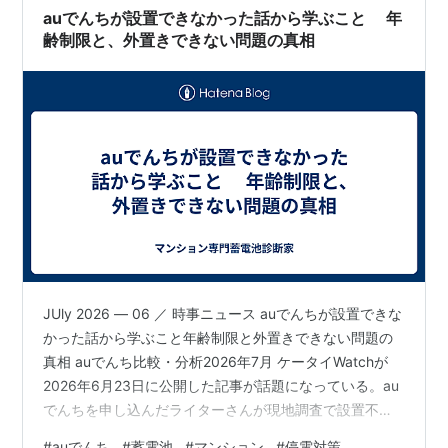
は数日分備蓄していますか？・水洗トイレが使…
auでんちが設置できなかった話から学ぶこと 年
齢制限と、外置きできない問題の真相
JUly 2026 — 06 ／ 時事ニュース auでんちが設置できな
かった話から学ぶこと年齢制限と外置きできない問題の
真相 auでんち比較・分析2026年7月 ケータイWatchが
2026年6月23日に公開した記事が話題になっている。au
でんちを申し込んだライターさんが現地調査で設置不可
になった話だ。内容がかなりリアルで、蓄電池を検討し
#
auでんち
#
蓄電池
#
マンション
#
停電対策