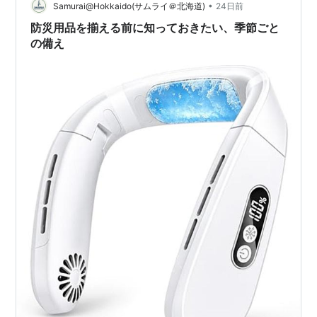
•
家で何年使い続けられるかだ。この2つは全然別の話なん
Samurai@Hokkaido(サムライ＠北海道)
24日前
だよね。サイクル寿命4,000回の蓄電池を毎日1回充放電
防災用品を揃える前に知っておきたい、季節ごと
すれ…
の備え