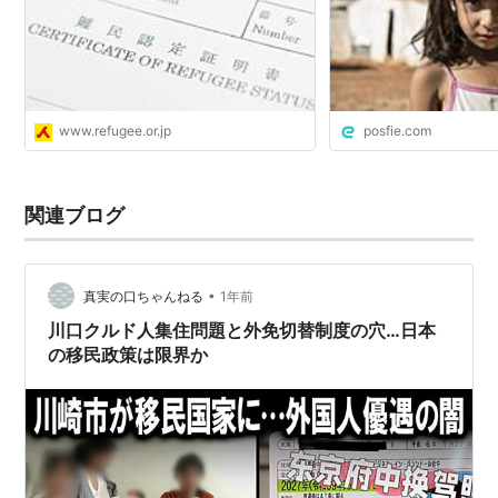
www.refugee.or.jp
posfie.com
関連ブログ
•
真実の口ちゃんねる
1年前
川口クルド人集住問題と外免切替制度の穴…日本
の移民政策は限界か