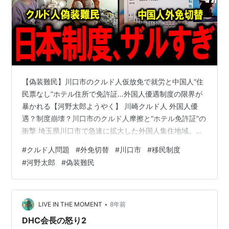
【偽装難民】川口市のクルド人仮放免で就労と中国人“住
民票なし”ホテル住所で免許証…外国人優遇制度の限界が
暴かれる【河野太郎ようやく】 川崎クルド人 外国人優
遇？制度崩壊？川口市のクルド人摩擦と“ホテル免許証”の
衝撃 埼玉県川口市で急速に拡大した外国人集住地域。と
くにトルコ出身のクルド人が集中する一部地域では、地
#
クルド人問題
#
外免切替
#
川口市
#
移民制度
元住民との摩擦が深刻化し、「騒音」「路上駐車」「行
#
河野太郎
#
偽装難民
政への過剰要求」などの声が続出しています。これに対
して自民党は“特命委員会”を設置するなど、問題は政治レ
ベルにも波及しています。 さらに今回、波紋を広げてい
るのが「外免切替制度」です。なんと、日本に住民票を
•
LIVE IN THE MOMENT
8年前
持たない外国人でも、滞在先のホテ…
DHC会長の怒り2