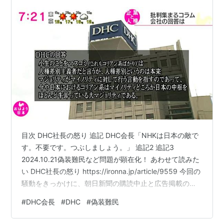
目次 DHC社長の怒り 追記 DHC会長「NHKは日本の敵で
す。不要です。つぶしましょう。」 追記2 追記3
2024.10.21偽装難民など問題が顕在化！ あわせて読みた
い DHC社長の怒り https://ironna.jp/article/9559 今回の
騒動をきっかけに、朝日新聞の購読中止と広告掲載の禁
止を全社員に通告しました。 今、私が最も危倶している
#
DHC会長
#
DHC
#
偽装難民
のは、日本の主要分野にあまりにも増えすぎた「反日思
想を持つ在日帰化人」のことです。日本人になりきっ