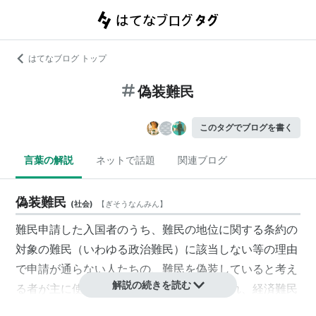
はてなブログ トップ
偽装難民
このタグでブログを書く
言葉の解説
ネットで話題
関連ブログ
偽装難民
(
社会
)
【
ぎそうなんみん
】
難民申請した入国者のうち、難民の地位に関する条約の
対象の難民（いわゆる政治難民）に該当しない等の理由
で申請が通らない人たちの、難民を偽装していると考え
解説の続きを読む
る者が主に使う呼称。就労目的が多いとされ、経済難民
と呼ばれることがある。