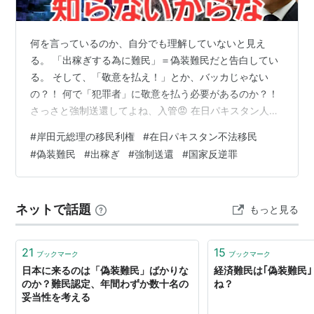
何を言っているのか、自分でも理解していないと見え
る。 「出稼ぎする為に難民」＝偽装難民だと告白してい
る。 そして、「敬意を払え！」とか、バッカじゃない
の？！ 何で「犯罪者」に敬意を払う必要があるのか？！
さっさと強制送還してよね、入管😡 在日パキスタン人
「日本は自分で呼んだのに外人に厳しい。敬意を払え家
#
岸田元総理の移民利権
#
在日パキスタン不法移民
族を母国に残し、1人で難民してるんだ！出稼ぎなのに働
#
偽装難民
#
出稼ぎ
#
強制送還
#
国家反逆罪
かせないなら申請制度を無くせだからビザを不正に買
う・・・・・「不正」は違法！経営ビザの裏技も値上
げ・・・・・「裏技」も違法！合法でルールも守って
ネットで話題
もっと見る
る・・・・・どこが合法なんじゃ？！無数の難癖をつけ
ビザを却下しやがる、皆も権利を主張しろ」 在日パキ…
21
15
ブックマーク
ブックマーク
日本に来るのは「偽装難民」ばかりな
経済難民は｢偽装難民
のか？難民認定、年間わずか数十名の
ね？
妥当性を考える