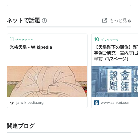
ってしまうクルマという文明の利器は･･改めてすごいも
んだ！と思いますね その主要道路の4号線から脇道に入
ネットで話題
もっと見る
って行った先に …
11
10
ブックマーク
ブックマーク
光格天皇 - Wikipedia
【天皇陛下の譲位】陛
事例ご研究 宮内庁に
半前（1/2ページ）
ja.wikipedia.org
www.sankei.com
関連ブログ