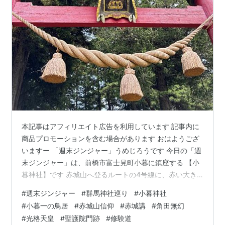
本記事はアフィリエイト広告を利用しています 記事内に
商品プロモーションを含む場合があります おはようござ
いますー 「週末ジンジャー」うめじろうです 今日の「週
末ジンジャー」は、前橋市富士見町小暮に鎮座する 【小
暮神社】です 赤城山へ登るルートの4号線に、赤い大き
な明神鳥居があります この辺りも既にずっと上り坂なん
#
週末ジンジャー
#
群馬神社巡り
#
小暮神社
ですが･･標高1828mの赤城山へ一気に登っていくワケで
#
小暮一の鳥居
#
赤城山信仰
#
赤城講
#
角田無幻
すから･･なるほど山上から市内を見渡す眺望がすごいワ
#
光格天皇
#
聖護院門跡
#
修験道
ケですよね･･！ わずか数十分で一気に標高1800mまで登