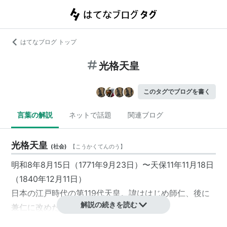
はてなブログ トップ
光格天皇
このタグでブログを書く
言葉の解説
ネットで話題
関連ブログ
光格天皇
(
社会
)
【
こうかくてんのう
】
明和8年8月15日（1771年9月23日）〜天保11年11月18日
（1840年12月11日）
日本の江戸時代の第119代天皇。諱ははじめ師仁、後に
解説の続きを読む
兼仁に改めた。
閑院宮典仁親王（慶光天皇）の第六皇子で安永8年11月