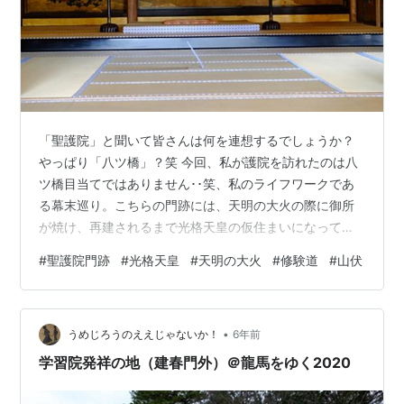
「聖護院」と聞いて皆さんは何を連想するでしょうか？
やっぱり「八ツ橋」？笑 今回、私が護院を訪れたのは八
ツ橋目当てではありません･･笑、私のライフワークであ
る幕末巡り。こちらの門跡には、天明の大火の際に御所
が焼け、再建されるまで光格天皇の仮住まいになってい
た場所なんです と、思って訪れてみたものの、「北御
#
聖護院門跡
#
光格天皇
#
天明の大火
#
修験道
#
山伏
殿」は見学が出来ないようで･･、「御殿荘」という宿泊
施設の一環になっているのでしょうか、残念ながら仕方
ないですね･･･。 本堂や宸殿は見学が出来ました 重要文
•
化財の書院は見学出来ませんでしたが、外観だけでも醸
うめじろうのええじゃないか！
6年前
し出す雰囲気がハンパ無いです･･ 本堂の宸殿はさすがの
学習院発祥の地（建春門外）＠龍馬をゆく2020
荘厳さ･･！これには圧倒されますね…