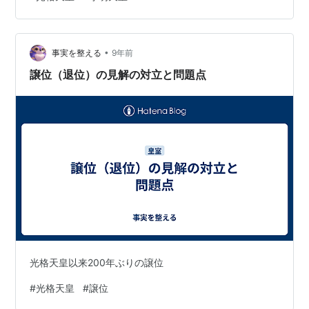
弟に漢字と和学を教えることとし、嘉永二年（1849）孝
明天皇より「学習院」の勅額が下賜され校名が定まりま
した」と説明されています。 説明版を読む限りでは公家
の学校、読み書きを教えるVIPで雅な教育機関というイメ
•
事実を整える
9年前
ージです。しかし、時は幕末、京都…
譲位（退位）の見解の対立と問題点
光格天皇以来200年ぶりの譲位
#
光格天皇
#
譲位