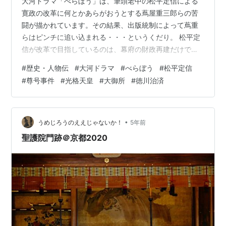
大河ドラマ「べらぼう」は、筆頭老中の松平定信による
寛政の改革に何とかあらがおうとする蔦屋重三郎らの苦
闘が描かれています。その結果、出版統制によって蔦重
らはピンチに追い込まれる・・・というくだり。 松平定
信が改革で目指しているのは、幕府の財政再建だけでは
なく、封建的秩序の復権もありました。祖父でもある８
#
歴史・人物伝
#
大河ドラマ
#
べらぼう
#
松平定信
代将軍・徳川吉宗の享保の改革を手本にした改革である
#
尊号事件
#
光格天皇
#
大御所
#
徳川治済
ことは明白です。 私の個人的な見解ではありますが、定
信という人はバリバリの保守政治家ではないかと思いま
す。封建的秩序を守っていくことこそが正しい道だと信
じて突き進んでいる感じがするのです。 その一例が、朝
•
うめじろうのええじゃないか！
5年前
廷がかかわる「尊号事件」ではないでしょうか。…
聖護院門跡＠京都2020