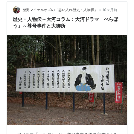
•
歴男マイケルオズの「思い入れ歴史・人物伝」
10ヶ月前
歴史・人物伝～大河コラム：大河ドラマ「べらぼ
う」～尊号事件と大御所