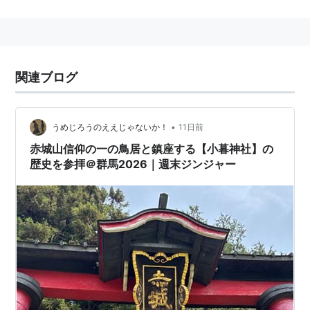
25日（1780年1月1日）から文化14年3月22日（1817年5
月7日）まで在位していた。
関連ブログ
•
うめじろうのええじゃないか！
11日前
赤城山信仰の一の鳥居と鎮座する【小暮神社】の
歴史を参拝＠群馬2026｜週末ジンジャー