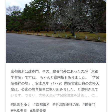
京都御所は建春門。その、建春門外にあったのが「京都
学習院」ですね。 ちゃんと案内板もありました。「学習
院発祥の地」。安永八年（1779）閑院宮家出身の光格天
皇は、公家の教育振興に取り組みました、と説明されて
います。つまり、光格天皇が学習院設立を計画し、仁
孝、孝明と三代に渡った後、弘化四年（1847）にこの地
#
龍馬をゆく
#
京都御所
#
学習院発祥の地
#
建春門
に開講したわけです。「公家や御所勤めの役人、その子
#
光格天皇
#
孝明天皇