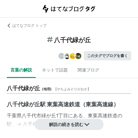
はてなブログ トップ
八千代緑が丘
このタグでブログを書く
言葉の解説
ネットで話題
関連ブログ
八千代緑が丘
(
地理
)
【
やちよみどりがおか
】
八千代緑が丘駅 東葉高速鉄道（東葉高速線）
千葉県
八千代市
緑が丘
1丁目
にある、
東葉高速鉄道
の
駅。→
八千代緑が丘駅
解説の続きを読む