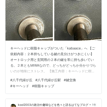
キーヘッドに樹脂キャップがついた「kabaace」へ 【ご
依頼内容：２本持ちしている鍵の見分けがつきにくい】
オートロック用と玄関用の２本の鍵を常に持ち歩いてい
る。２本ともMIWAなので、どっちがどっちか分かりづら
いのが地味にストレス。 【施工内容：キーヘッドに樹脂
キャップがついた「kaba ace」へ】 玄関の既存の鍵は、
#
八千代緑が丘
#
八千代緑が丘駅
#
鍵交換
美和ロックの「PR」ディンプルキーで、防犯性能として
#
キーヘッド
#
樹脂キャップ
はすでに問題ない状態でした。 ただ、こちらのマンショ
ンはオートロックにも鍵が必要なタイプで、玄関用と合
わせて２本の鍵を持ち歩く必要があるとのことです。 そ
•
kool2003の政治や趣味などを色々と語るはてなブログ
1年
して、オートロック側も美和ロック製の鍵であるため、