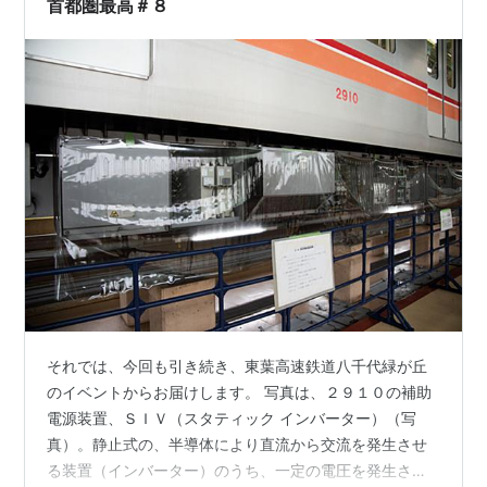
首都圏最高＃８
は五井「ぼうそう家」の出身で、さらにそ…
それでは、今回も引き続き、東葉高速鉄道八千代緑が丘
のイベントからお届けします。 写真は、２９１０の補助
電源装置、ＳＩＶ（スタティック インバーター）（写
真）。静止式の、半導体により直流から交流を発生させ
る装置（インバーター）のうち、一定の電圧を発生させ