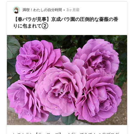
•
満喫！わたしの自分時間
3ヶ月前
【春バラが見事】京成バラ園の圧倒的な薔薇の香
りに包まれて②