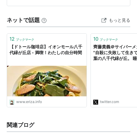
マハ音楽教室 八千代緑が丘センターTEL：047-…
ネットで話題
もっと見る
12
10
ブックマーク
ブックマーク
【ドトール珈琲店】イオンモール八千
齊藤貴義＠サイバーメガネ o
代緑が丘店 - 満喫！わたしの自分時間
"自殺に失敗して生き
葉の八千代緑が丘。 睡
飲んだ→普段ODして
軽い頭痛がしただけだ
から飛び降りようとし
が上の部分しか開閉で
ロータリーのゲートか
とした→通りがかった
www.eriza.info
twitter.com
関連ブログ