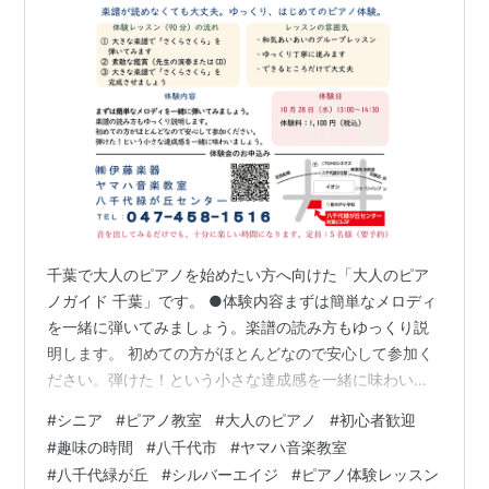
千葉で大人のピアノを始めたい方へ向けた「大人のピア
ノガイド 千葉」です。 ●体験内容まずは簡単なメロディ
を一緒に弾いてみましょう。楽譜の読み方もゆっくり説
明します。 初めての方がほとんどなので安心して参加く
ださい。弾けた！という小さな達成感を一緒に味わいま
しょう。 ●体験日10月28日（水）13:00〜14:30体験
#
シニア
#
ピアノ教室
#
大人のピアノ
#
初心者歓迎
料：1,100円（税込） ▼ 体験会のお申込みはこちら
#
趣味の時間
#
八千代市
#
ヤマハ音楽教室
https://www.ito-ongaku.com/classroom/yachiyo-
#
八千代緑が丘
#
シルバーエイジ
#
ピアノ体験レッスン
midorigaoka/yachiyo-midorigaoka-58/ ●お申込み先ヤ