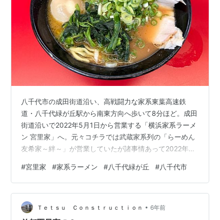
八千代市の成田街道沿い、高戦闘力な家系東葉高速鉄
道・八千代緑が丘駅から南東方向へ歩いて8分ほど。成田
街道沿いで2022年5月1日から営業する「横浜家系ラーメ
ン 宮里家」へ。元々コチラでは武蔵家系列の「らーめん
友希家～絆～」が営業していたが諸事情あって2022年4
月に突然閉店。系列を離れ五井へ移店した。その跡地に
#
宮里家
#
家系ラーメン
#
八千代緑が丘
#
八千代市
入居したのが「宮里家」なのである。実は今回訪れた
「宮里家」も閉店した「友希家」も千葉市稲毛区の人気
店「相馬家」の出身だ。話は少し複雑だが、友希家が去
•
った後の店舗運営を相馬家が担当。店主・宮里氏を配し
Ｔｅｔｓｕ Ｃｏｎｓｔｒｕｃｔｉｏｎ
6年前
「宮里家」としたという話である。なお「相馬家」店主