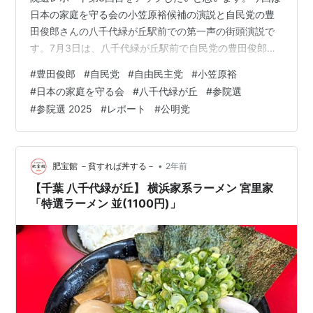
日本の家庭を守る会の小笠原裕候補の演説と自民党の豊
田俊郎さんの八千代緑が丘駅前での第一声の街頭演説で
す。7月3日は、八千代緑が丘駅前で自民党の豊田俊郎議
員の第一声街頭演説があったので、見に行ってきまし
#
豊田俊郎
#
自民党
#
自由民主党
#
小笠原裕
た。駅前に来た時は、統一協会と関係の深い日本の家庭
#
日本の家庭を守る会
#
八千代緑が丘
#
参院選
を守る会の小笠原裕候補が演説していて、ボランティア
#
参院選 2025
#
レポート
#
公明党
を含めて2、30人ぐらい来ていました。その後、豊田俊
郎議員の第一声の演説会が始まって、現職の自民党や公
明党の地方議員や現職の公明党議員が来ていて、比例は
公明党の平木大作へと言っていたようで、当落…
•
肥宝館 －貧すれば丼する－
2年前
【千葉 八千代緑が丘】 横浜家系ラーメン 宮里家
「特選ラーメン 並(1100円)」