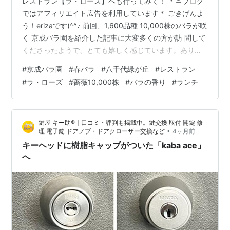
レストラン【ラ・ローズ】へも行ってみて！ ＊当ブログ
ではアフィリエイト広告を利用しています＊ ごきげんよ
う！erizaです(^^♪ 前回、1,600品種 10,000株のバラが咲
く 京成バラ園を紹介した記事に大変多くの方が訪 問して
くださったようで、とても嬉しく感じています。ありが
とうございます！ そこで！！ 本日は前回ご紹介が出来な
#
京成バラ園
#
春バラ
#
八千代緑が丘
#
レストラン
かった、バラ園で食べたランチのご紹介です(*^^*) レス
#
ラ・ローズ
#
薔薇10,000株
#
バラの香り
#
ランチ
トラン【ラ・ローズ】という名前が、もうぴったりです
ね。 ラ・ローズ レストラン ラ・ローズ - 京成バラ園 -
Keisei Rose Garden 定休日・営業時間はお問い合わせく
鍵屋 キー助®｜口コミ・評判も掲載中。鍵交換 取付 開錠 修
ださい ※季節により定休…
•
理 電子錠 ドアノブ・ドアクローザー交換など
4ヶ月前
キーヘッドに樹脂キャップがついた「kaba ace」
へ