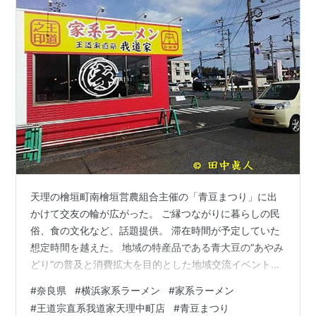
天理の檜垣町南檜垣営農組合主催の「青豆まつり」に出
かけて交友の輪が広がった。 ご縁つながりに暮らしの民
俗、食の文化など、話題提供。 滞在時間が予定していた
想定時間を越えた。 地域の特産品である青大豆の“あやみ
どり”の普及と消費拡大を目的とした地域交流イベント。
“あやみどり”の販売や関連する美味しい特産品の数々が楽
#
奈良県
#
横浜家系ラーメン
#
家系ラーメン
しめる農のまつり。 人気の恒例行事となっているが、私
#
王道宗直系我道家天理中町店
#
青豆まつり
ははじめて。 気がつけばもうお昼の時間だ。 場を離れて