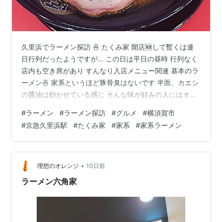
久里浜でラーメン探訪 🍜 たくみ家 開店🆕して暫くは連
日行列だったようですが... この日は平日の昼時 行列なく
店内も空き席があり すんなり入店メニュー関連 基本のラ
ーメン🍜 家系というほど豚骨臭はないです 半面、カエシ
の醤油は効かせている感じ そんな味が好みの人にはオス
スメ自分の味覚的には醤油が効きすぎでしたドンと乗っ
#
ラーメン
#
ラーメン探訪
#
グルメ
#
横須賀市
たチャーシューは美味しい😋あとは味変アイテム多数✨
#
京急久里浜駅
#
たくみ家
#
家系
#
家系ラーメン
個人的にはニンニク、ショウガ、胡椒があれば十分です
特に家系にニンニクはマストな人ご馳走様でした✨🔻ポ
チッとお願いします🙏ランキング参加中【公式】2025年
開設ブログランキング参加中gooからきましたランキング
•
理想のオレンジ
10日前
参加中はてなブロ…
ラーメン六角家