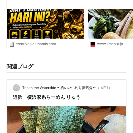
creativegianthands.com
www.timeout.jp
関連ブログ
•
Trip to the Waterside 〜梅のいい釣り夢気分〜
4日前
追浜 横浜家系らーめん りゅう