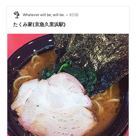
待ちは無問題。 入店時に券売機で買って、店員さんが取
りに来たら渡します。らーめん900円とライス150円のボ
•
タンをポチポチ。お好みは、ぜんぶ普通で。 客層を見渡
Whatever will be, will be.
8日前
すと、ラヲタっぽい人は少なく、家族連れが２組、女性
たくみ家(京急久里浜駅)
グループ、あとは昼飯に寄った…