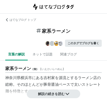
はてなブログ トップ
家系ラーメン
このタグでブログを書く
言葉の解説
ネットで話題
関連ブログ
家系ラーメン
(
食
)
【
いえけいらーめん
】
神奈川県横浜市にある吉村家を源流とするラーメン店の
総称。そのほとんどが豚骨醤油ベースで太いストレート
麺を特徴とするラーメンを提供している。
解説の続きを読む