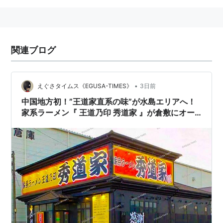
関連ブログ
•
えぐさタイムス《EGUSA-TIMES》
3日前
中国地方初！”王道家直系の味”が水島エリアへ！
家系ラーメン『 王道乃印 秀道家 』が倉敷にオー
プン！【 岡山県倉敷市東塚７丁目３−３９ 】#1