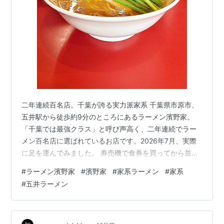
二年連続百名店。千葉が誇る実力派家系 千葉県市原市、
五井駅から徒歩約9分のところにあるラーメン濱野家。
「千葉では最強クラス」と呼び声高く、二年連続でラー
メン百名店に選ばれているお店です。2026年7月、実際
に足を運んでみました。 券売機で食券を買ってから並ぶ
システム 注文の流れはこんな感じです。 先に券売機で食
#
ラーメン濱野家
#
濱野家
#
家系ラーメン
#
家系
券を購入してから列に並ぶ 待ち時間は約30分（覚悟して
#
五井ラーメン
臨もう） 営業時間は 10:00〜13:45 / 18:00〜20:30、月
曜・日曜定休 駐車場は店前2台＋離れた場所に5台 並ぶ価
値は十分あります。むしろ30分が苦にならないくらい、