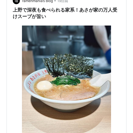
食べた後の満足感が高い。 今回の注文：ラーメン中＋…
•
ramenmania’s blog
19日前
上野で深夜も食べられる家系！あさが家の万人受
けスープが旨い