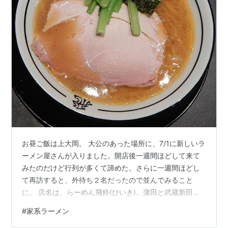
お昼ご飯は上大岡。 大公のあった場所に、7/1に新しいラ
ーメン屋さんが入りました。開店後一週間ほどして来て
みたのだけど行列が多くて諦めた。さらに一週間ほどし
て再訪すると、外待ち２名だったので並んでみること
に。 店名は、らーめん飛粋(ひいき)。蒲田と武蔵新田に
店があり、上大岡が３店めだそう。 店内に入ると、ベン
#
家系ラーメン
チに7人ほど待ちがあります。座れるし涼しいので、店内