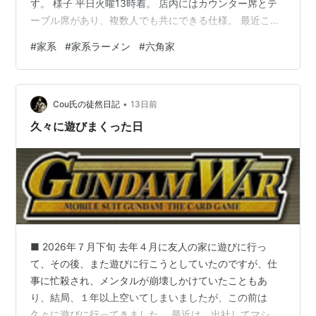
す。 様子 平日火曜13時着。 店内にはカウンター席とテ
ーブル席があり、複数人でも共にできる仕様。 最近この
タイプのラーメン屋さん増えてますね！ まあ基本私は1人
#
家系
#
家系ラーメン
#
六角家
なので関係ありませんが！ 注文 チャーシューメンセット
麺かため (チャーシューメン＋のり＋ライス＋半熟味付玉
子) 1,300円 こま切れチャーシュー 100円 合計 1,400円
•
着丼 4分ほどして。 美しきヴィジュアル #Vの発音大事
Cou氏の徒然日記
13日前
まずはスープを一口。 美味え。 なんだ…
久々に遊びまくった日
■ 2026年７月下旬 去年４月に友人の家に遊びに行っ
て、その後、また遊びに行こうとしていたのですが、仕
事に忙殺され、メンタルが崩壊しかけていたこともあ
り、結局、１年以上空いてしまいましたが、この前は
久々に遊びに行ってきました。 最近は、出社してマシン