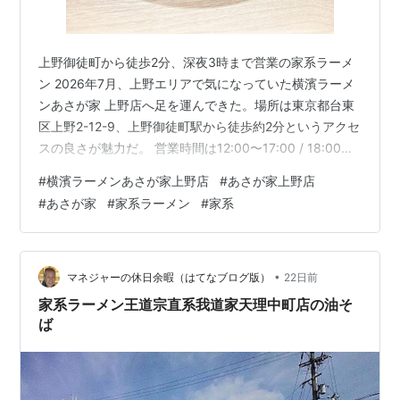
上野御徒町から徒歩2分、深夜3時まで営業の家系ラーメ
ン 2026年7月、上野エリアで気になっていた横濱ラーメ
ンあさが家 上野店へ足を運んできた。場所は東京都台東
区上野2-12-9、上野御徒町駅から徒歩約2分というアクセ
スの良さが魅力だ。 営業時間は12:00〜17:00 / 18:00〜
翌3:00と、深夜までがっつり営業しているのがありがた
#
横濱ラーメンあさが家上野店
#
あさが家上野店
い。定休日なし、駐車場はないので電車での来店がベタ
#
あさが家
#
家系ラーメン
#
家系
ー。 入店〜注文の流れ この日は待ちなしでスムーズに入
店できた。注文システムは「とりあえず並んで、入店時
に券売機で購入する」スタイル。事前に何を頼むか決め
ておくとスムーズだ。 今回オーダーしたのはこちら：
•
マネジャーの休日余暇（はてなブログ版）
22日前
ラ…
家系ラーメン王道宗直系我道家天理中町店の油そ
ば