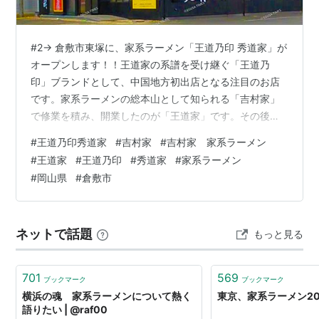
#2→ 倉敷市東塚に、家系ラーメン「王道乃印 秀道家」が
オープンします！！王道家の系譜を受け継ぐ「王道乃
印」ブランドとして、中国地方初出店となる注目のお店
です。家系ラーメンの総本山として知られる「吉村家」
で修業を積み、開業したのが「王道家」です。その後は
独自の道を歩み、現在では全国各地へその味を受け継ぐ
#
王道乃印秀道家
#
吉村家
#
吉村家 家系ラーメン
店舗が広がっています。系譜をたどると、吉村家 → 王道
#
王道家
#
王道乃印
#
秀道家
#
家系ラーメン
家 → 王道乃印（王道家が展開するブランド） → 秀道家
#
岡山県
#
倉敷市
（倉敷）となります。 オープンは【2026年8月8日
（土）11時】です！OPEN記念として、ラーメン一杯無料
券（次回使用）が配布されます。 この投稿をInstagram
ネットで話題
もっと見る
で見る www.i…
701
569
ブックマーク
ブックマーク
横浜の魂 家系ラーメンについて熱く
東京、家系ラーメン2
語りたい | @raf00