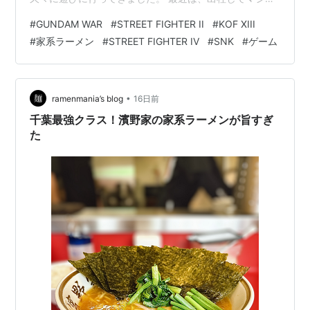
室で作業をすることも多いので、電車で通勤することも
#
GUNDAM WAR
#
STREET FIGHTER II
#
KOF XIII
多く、電車に乗ること自体は新鮮ではないですが、遠出
#
家系ラーメン
#
STREET FIGHTER IV
#
SNK
#
ゲーム
する機会はなかなかなくなっているので、そこは新鮮で
す。 ■ 横浜家系ラーメン お昼ごはんは、前回と同じく、
横浜家系のラーメン。 この週末は、天気が悪く、前日は
ゲリラ豪雨に遭遇してひどい目に遭いましたが、今回は
•
ramenmania’s blog
16日前
お店に着いた時はまだ雨が降っていませんで…
千葉最強クラス！濱野家の家系ラーメンが旨すぎ
た