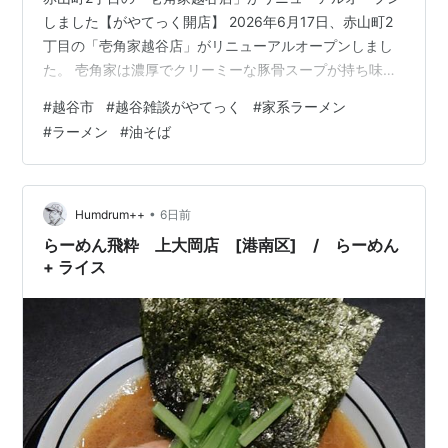
しました【がやてっく開店】 2026年6月17日、赤山町2
丁目の「壱角家越谷店」がリニューアルオープンしまし
た。 壱角家は濃厚でクリーミーな豚骨スープが持ち味の
横浜家系ラーメンチェーンで、今回のリニューアルによ
#
越谷市
#
越谷雑談がやてっく
#
家系ラーメン
り人気ブランド「油そば総本店」とのハイブリッド店舗
#
ラーメン
#
油そば
になったのが大きな変化です。同じ店内で家系ラーメン
と油そばの両方が楽しめるようになり、辛味ダレや韓国
のりなど豊富なトッピングで自分好みの一杯にアレンジ
できるのも魅力です。現在は「ヒプノシスマイク×ラーメ
•
Humdrum++
6日前
ン壱角家」とのコラボも実施中（…
らーめん飛粋 上大岡店 [港南区] / らーめん
+ ライス