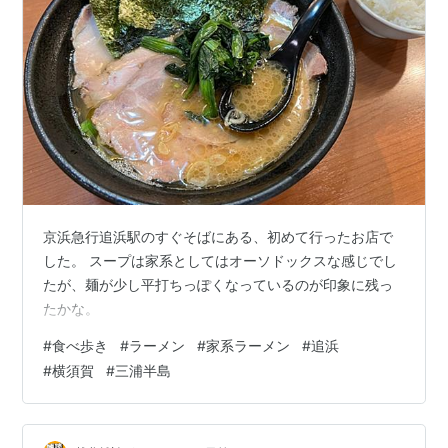
京浜急行追浜駅のすぐそばにある、初めて行ったお店で
した。 スープは家系としてはオーソドックスな感じでし
たが、麺が少し平打ちっぽくなっているのが印象に残っ
たかな。
#
食べ歩き
#
ラーメン
#
家系ラーメン
#
追浜
#
横須賀
#
三浦半島