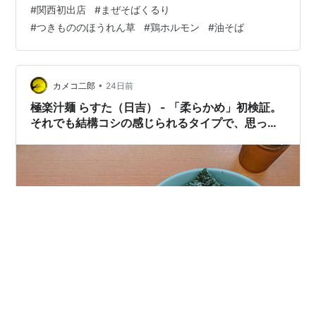
#
関西初出店
#
まぜそばくるり
どこへ行こうか。 そうそう、今日は帰りにガソリン補給
#
つきもののほうれん草
#
鶏ホルモン
#
油そば
をするはずだった。 寄り道できない時間都合にまっすぐ
北に走っていた。 直後に目に入った食事処。 そうだ、今
日は土曜日。 金曜、…
•
カメコ二郎
24日前
極楽汁麺 らすた（日吉） - 「柔らかめ」初検証。
それでも結構コシの感じられるタイプで、思った
よりも柔らかくはなく。スープと麺はやっぱり個
人的にこの界隈一。近隣の店と丁度補い合う形で
ハイブリッドに仕上がれば、個人的にかなり理想
の形に仕上がるのにと、ありえない妄想をして惜
しいと思ってしまう。深夜土日祝の生活圏内のラ
ーメン屋決定戦、落とし所が難しい。