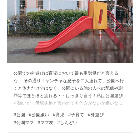
公園での外遊びは育児において最も重労働だと言える
な！ その通り！ヤンチャな息子を二人連れて、公園へ行
くと体力だけではなく、公園にいる他の人への配慮や謝
罪等でほとほと疲れる・・はっきり言う！私は公園遊び
が嫌いだ！母親失格と言われても仕方がないが嫌いなも
のは嫌い！ 日々、育児のために公園遊びに付き合ってい
#
公園
#
公園嫌い
#
育児
#
子育て
#
外遊び
る全国のママ達本当にお疲れ様です。 本来なら、家でぐ
#
公園ママ
#
ママ友
#
しんどい
ーだらとお菓子食べながらYOUTUBE見たいところです
が、 まぁ・・世間一般でいわれている「公園遊びをする