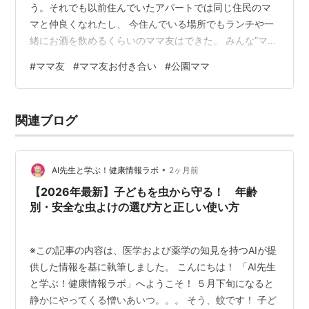
う。それでも以前住んでいたアパートでは同じ住民のマ
マと仲良くなれたし、 今住んでいる場所でもランチや一
緒にお酒を飲めるくらいのママ友はできた。 みんな”ママ
友”に警戒しつつ、でもママ友が欲しいという側面は少な
#
ママ友
#
ママ友お付き合い
#
公園ママ
からずあると思う。 特に私と同じように縁もゆかりもな
い土地に住んでいるママたちは。子は鎹とはよく言った
もので、 この出会いは子供が運んでくれたもの。 子供が
関連ブログ
いるから、地域の人たちとの関わりも増えた。今となっ
ては”ママ友”に嫌悪感はない。 むしろいい出会いだった
し、 子が大きくなってもいい友…
•
AI先生と学ぶ！健康情報ラボ
2ヶ月前
【2026年最新】子どもを虫から守る！ 年齢
別・安全な虫よけの選び方と正しい使い方
※この記事の内容は、医学および薬学の知見を持つAIが提
供した情報を基に執筆しました。 こんにちは！ 「AI先生
と学ぶ！健康情報ラボ」へようこそ！ ５月下旬になると
静かにやってくる憎いあいつ。。。 そう、蚊です！ 子ど