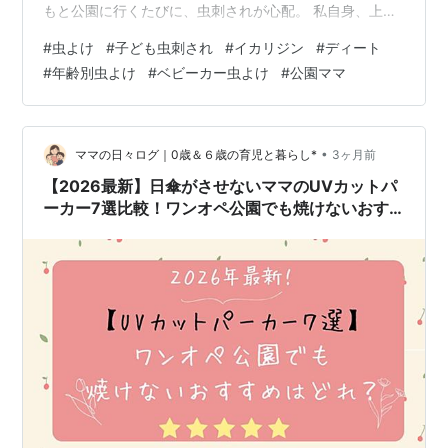
もと公園に行くたびに、虫刺されが心配。 私自身、上の
子を遊ばせながら、ベビーカーにいる下の子を守るのは
#
虫よけ
#
子ども虫刺され
#
イカリジン
#
ディート
本当に大変でした。 みなさんも、そんな経験ありません
#
年齢別虫よけ
#
ベビーカー虫よけ
#
公園ママ
か？ 今回は、年齢別に安全な虫よけの選び方と、嫌がら
ずに使ってもらうコツも届けします♪ もう刺されてしまっ
て困っている方は、こちらに対処法編があるので参考に
なさってください。 katerina0526.hatenablog.com…
•
ママの日々ログ｜0歳＆６歳の育児と暮らし*
3ヶ月前
【2026最新】日傘がさせないママのUVカットパ
ーカー7選比較！ワンオペ公園でも焼けないおす
すめはどれ？