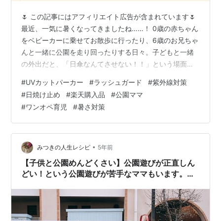
🌷 この記事にはアフィリエイト広告が含まれています🌷
最近、一気に暑くなってきましたね……！ 0歳の赤ちゃん
をベビーカーに乗せてお散歩に行ったり、6歳のお兄ちゃ
んと一緒に公園を走り回ったりする日々。子どもと一緒
の外出だと、「日傘なんてさせない！！」という場面が
多々ありますよね。 そこで、サッと羽織るだけで紫外線
#
UVカットパーカー
#
ラッシュガード
#
紫外線対策
対策ができる「UVカットパーカー」を探し始めました。
#
日焼け止め
#
楽天購入品
#
公園ママ
でも、探してみると「似たようなのがたくさんありすぎ
#
ワンオペ育児
#
暑さ対策
て、どれがいいのか全然分からない！」ってなったんで
す。 というわけで今回は、個人的に気になったUVカット
パーカー7商品を徹底比較してみました！私と同じよう
に、夏の公園をサバイバルするマ…
•
みつきの人生レシピ
5年前
【子供と公園めんどくさい】公園遊びが正直しん
どい！という公園遊びが苦手なママもいます。本
音言えば子供と公園行きたくない！