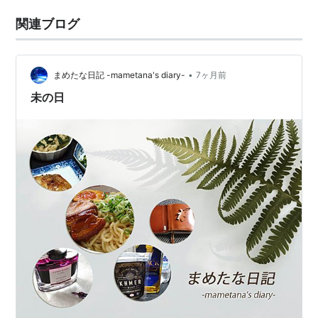
関連ブログ
•
まめたな日記 -mametana's diary-
7ヶ月前
未の日