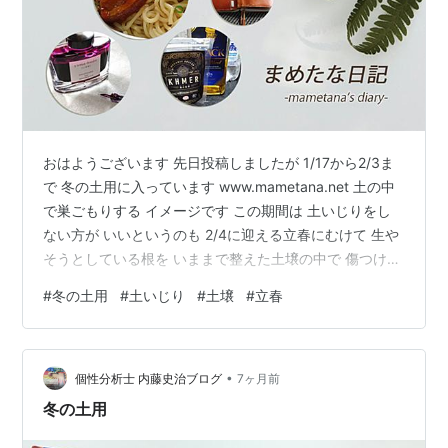
おはようございます 先日投稿しましたが 1/17から2/3ま
で 冬の土用に入っています www.mametana.net 土の中
で巣ごもりする イメージです この期間は 土いじりをし
ない方が いいというのも 2/4に迎える立春にむけて 生や
そうとしている根を いままで整えた土壌の中で 傷つけな
いように といった意味合いも あるのではないかと思って
#
冬の土用
#
土いじり
#
土壌
#
立春
います しっかり準備してきたからこそ 新しい春を迎えら
れる だからこそ この時期 無理をしない ここまで蓄えた
栄養で 花を咲かせるときを 迎えましょう ランキング参
•
加中ライフスタイル ランキング参加中雑談・日記を書き
個性分析士 内藤史治ブログ
7ヶ月前
たい人のグループ
冬の土用