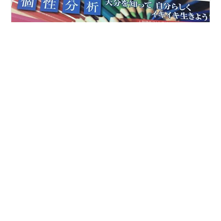
生まれた時には記憶していた 本当の自分を思い出してみ
ませんか？ 【無料】あなたの心に宿る 龍からのメッセー
ジ診断 https://resast.jp/page/fast_answer/5884 お楽し
みさまです！ 個性分析士 内藤史治です 今日から冬の土
用に入りました。 土用は「季節の変わり目」 大気の変化
の影響によって 精神的、体力的に弱くなっています。
#
冬の土用
#
心身のメンテナンス
#
デトックス
2/3までの18日間期間続きます。 あなたの体調いかがで