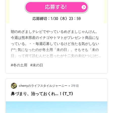
朝のめざましテレビでやっているめざましじゃんけん。
今週は熊本県産のイチゴやトマトがプレゼント商品にな
っている。・・毎週応募しているけど当たる気がしない
(^^; 気になったのが冬土用「未の日」。そもそも「未の
日」って何て読むんだと思ったが十二支の未(ひつじ)だっ
た。アラ古希親父はこの歳にして初めて聞き・知ること
#
冬の土用
#
未の日
になる。皆さまはご存知でしたか？ 気になってググって
みると九州熊本が盛んに取り上げているようだ。 上のリ
ンクに書かれているが、冬の土用の「未の日」に「ひ」
•
のつく食べ物と「赤い」食べ物を食べると縁起が良いの
cherryのライフスタイルジャーニー
2年前
だそうだ。「ひ」のつく食べ物は、なんでも「ひつじ」
鼻づまり、治っておくれ…！(T_T)
の「ひ」からだそうで、何故赤い食べ物…