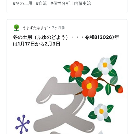
#
冬の土用
#
自流
#
個性分析士内藤史治
(生命エネルギー) 低調期の方は 特に注意が必要です。 イ
ンフルエンザの感染者が 増加しやすい傾向にあります。
未の日に 「ひ」のつくものを食べて 元気に過ごしましょ
•
う！ ヒラメ、ヒラマサ、ヒジキ等 土用ですから、 当
うまずたゆまず
7ヶ月前
然、土地に関わる…
冬の土用（ふゆのどよう）・・・令和8(2026)年
は1月17日から2月3日