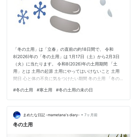
「冬の土用」は「立春」の直前の約18日間で、 令和
8(2026)年の「冬の土用」は 1月17日（土）から2月3日
（火）に当たります。 令和8(2026)年の土用期間 「土
用」とは 土用の起源 土用にやってはいけないこと 土用
間日 心と体の不良に気をつけたい期間 冬の土用 「冬の
土用」とは 冬の土用の間日 恵方詣（えほうまいり） 冬
#
冬の土用
#
寒土用
#
冬の土用の未の日
の土用の未の日 体を冷やさないようにする 乾燥障害が起
こりやすい時期 腎機能を高める 小食を基本にして胃腸を
休める 令和8(2026)年の土用期間 「土用」とは、 立春、
•
立夏、立秋、立冬の前の 約18日間のことです。 「土用」
まめたな日記 -mametana's diary-
7ヶ月前
は季節の変わり目の時期で、 四季に合わせて…
冬の土用