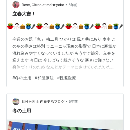
•
ヒラメ、ヒラマサ、ヒジキ等 土用ですから、 当然、土地
Rose, Citron et moi☆yoko
5年前
に関わること…
立春大吉！
今週のお題「鬼」 梅二月 ひかりは 風と共にあり 麦南 こ
の冬の寒さは格別 ラニーニャ現象の影響で 日本に寒気が
流れ込みやすくなっていましたが もうすぐ節分、立春を
迎えます 今日は 今しばらく続きそうな 寒さに負けない
身体づくりのため なんどかテーマにさせていただいた
「身体を温める」ことの大切さを 繰り返し お伝えしたい
#
冬の土用
#
和温療法
#
性差医療
と思います 1月17日から2月3日までは 冬土用と言われる
時期 土用は季節の変わり目で 体調を崩しやすいので 積
極的な休養の必要な期間です 夏の土用には うなぎをいた
•
だくように 冬の土用も 消化がよくて しかも栄養価の高
個性分析士 内藤史治ブログ
5年前
いもので 滋養をつけたいものです 温かい飲み物を いた…
冬の土用