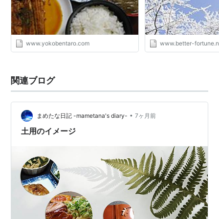
www.yokobentaro.com
www.better-fortune.n
関連ブログ
•
まめたな日記 -mametana's diary-
7ヶ月前
土用のイメージ