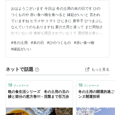
おはようございます 今日は 冬の土用の未の日です ひの
つくものや 赤い食べ物を食べると 縁起がいいと 言われ
ていますね ヒラメや トマト ひじきに 唐辛子 ひつまぶし
なんていうのもありますね 夏の土用と違って まだ周知さ
れていない分 食材も限定されていなくて 選択肢が多いの
で 楽しいです 今夜は 何にしようかな♪ ランキング参加中
#
冬の土用
#
未の日
#
ひのつくもの
#
赤い食べ物
ライフスタイル ランキング参加中雑談・日記を書きたい
#
縁起がいい
人のグループ
ネットで話題
もっと見る
19
18
ブックマーク
ブックマーク
晩の食生活シリーズ 冬の土用の丑の
冬の土用の開運的過ごし
鰻と節分の恵方巻!!! - 涅槃まで百万歩
ンヌ開運技研