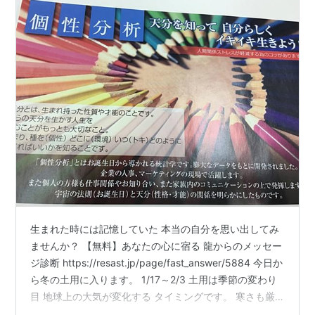
生まれた時には記憶していた 本当の自分を思い出してみ
ませんか？ 【無料】あなたの心に宿る 龍からのメッセー
ジ診断 https://resast.jp/page/fast_answer/5884 今日か
ら冬の土用に入ります。 1/17～2/3 土用は季節の変わり
目 地球上の大気が変化する タイミングです。 寒さも厳
しさを増し、 体調を崩しやすくなります。 特に体調流