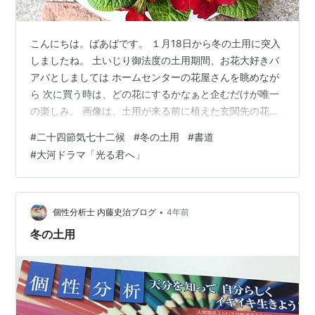
こんにちは。ばあばです。 １月18日から冬の土用に突入
しましたね。 土いじり御法度の土用期間、お花大好きバ
アバとしましては ホームセンターの花屋さんを眺めなが
ら 次に買う時は、どの花にするかなぁと企むだけが唯一
の楽しみ。 画像は、土用が来る前に植えた玄関先の花で
す。 毎朝、この子達に水をあげてテンションアゲ出勤っ
#
二十四節気七十二候
#
冬の土用
#
書道
ていう感じ。 ★二十四節気 第七十候 「款冬華」ふきの
#
大河ドラマ「光る君へ」
はなさく 1月20日～１月24日頃 雪の中から蕗の花が咲き
始めるころ ★二十四節気 第七十一候 「水沢腹堅」さわ
みず こおりつめる 1月25日～１月29日頃 沢の水が凍って
しまう頃 最低気温になることが多いとのことです。 ★二
•
個性分析士 内藤史治ブログ
4年前
十四…
冬の土用