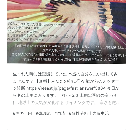
生まれた時には記憶していた 本当の自分を思い出してみ
ませんか？ 【無料】あなたの心に宿る 龍からのメッセー
ジ診断 https://resast.jp/page/fast_answer/5884 今日か
ら冬の土用に入ります。 1/17～2/3 土用は季節の変わり
目 地球上の大気が変化する タイミングです。 寒さも厳
しさを増し、 体調を崩しやすくなります。 特に体調流
#
冬の土用
#
体調流
#
自流
#
個性分析士内藤史治
(生命エネルギー) 低調期の方は 特に注意が必要です。 新
型コロナの感染者が 増加しやすい傾向にあります。 未の
日に 「ひ」のつくものを食べて 元気に過ごしましょう！