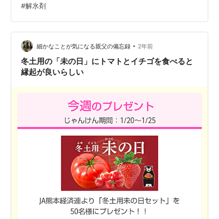
#
解氷剤
て 明日 1/17から2/3まで 冬の土用に入ります 若い頃は
全く気にもしていなかった 暦のイベント事ですが 今は流
れには逆らいませ…
•
細かなことが気になる親父の備忘録
2年前
冬土用の「未の日」にトマトとイチゴを食べると
縁起が良いらしい