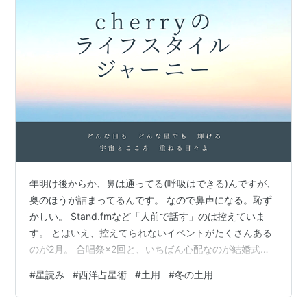
年明け後からか、鼻は通ってる(呼吸はできる)んですが、
奥のほうが詰まってるんです。 なので鼻声になる。恥ず
かしい。 Stand.fmなど「人前で話す」のは控えていま
す。 とはいえ、控えてられないイベントがたくさんある
のが2月。 合唱祭×2回と、いちばん心配なのが結婚式参
列。 「主賓の挨拶」を仰せつかっており、トーク不可避
#
星読み
#
西洋占星術
#
土用
#
冬の土用
(そりゃそうだ)。 少なくとも今のコンディションじゃ、
しんどい。 ということで今朝は耳鼻科に駆け込みまし