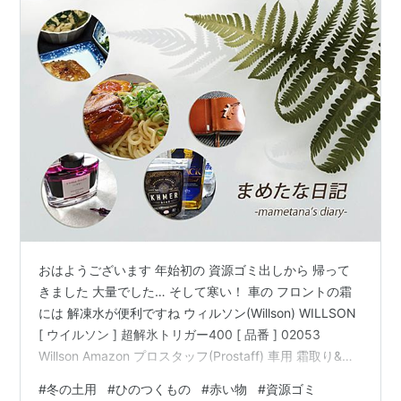
おはようございます 年始初の 資源ゴミ出しから 帰って
きました 大量でした… そして寒い！ 車の フロントの霜
には 解凍水が便利ですね ウィルソン(Willson) WILLSON
[ ウイルソン ] 超解氷トリガー400 [ 品番 ] 02053
Willson Amazon プロスタッフ(Prostaff) 車用 霜取り&解
氷剤 解氷ショット 塩カル+強力油膜除去 400ml F-46 プ
#
冬の土用
#
ひのつくもの
#
赤い物
#
資源ゴミ
ロスタッフ(Prostaff) Amazon 一瞬で溶けてくれます さ