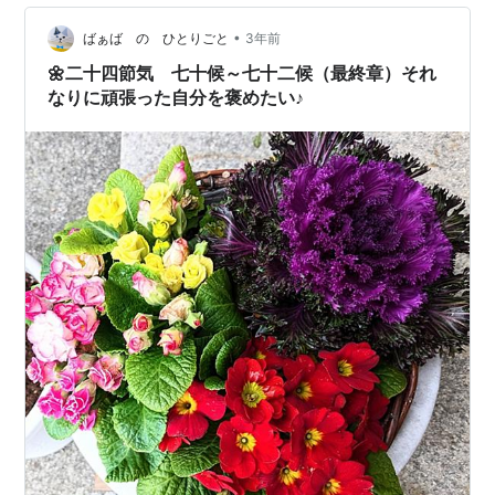
た。 花粉症かなぁと思ったけど、ちょっと違うみたい。
•
風邪からの副鼻腔炎(蓄膿症)なりかけ、らしい。 薬を服
ばぁば の ひとりごと
3年前
用して、あと2週間でどこまで解決できるか？！ 第六チ
🌼二十四節気 七十候～七十二候（最終章）それ
ャクラ、自分で…
なりに頑張った自分を褒めたい♪