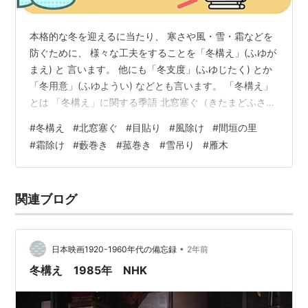
本格的な冬を迎えるに当たり、 寒さや風・雪・霜などを
防ぐために、 様々な工夫をすることを「冬構え」(ふゆが
まえ) と 言います。 他にも「冬支度」(ふゆじたく) とか
「冬用意」(ふゆようい) などとも言います。 「冬構え」
とは 「冬構え」に関する季語 北窓塞ぐ（きたまどふさ
ぐ） 目貼り（めばり） 風除け（かぜよけ） 間垣（まが
#
冬構え
#
北窓塞ぐ
#
目貼り
#
風除け
#
間垣の里
き） 木積間（きづま） 霜除け（しもよけ） 雪除け（ゆ
#
霜除け
#
藪巻き
#
菰巻き
#
雪吊り
#
雁木
きよけ） 藪巻き（やぶまき） 菰巻き（こもまき） 雪吊
り（ゆきつり） 雪囲い（ゆきがこい） 墓囲ふ（はかかこ
う） 雁木（がんぎ） 「冬構え」とは 「冬構え」(ふゆが
関連ブログ
まえ) とは、 主に家屋や庭園といった物理的な環境に…
•
日本映画1920-1960年代の備忘録
2年前
冬構え 1985年 NHK