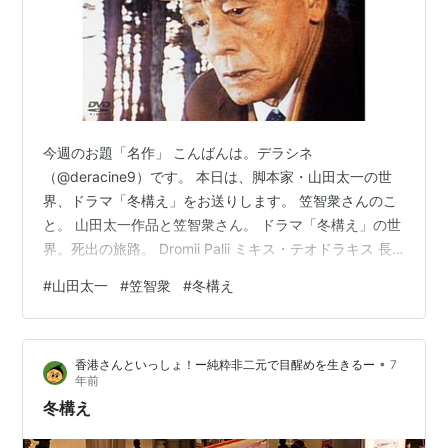
今週のお題「名作」 こんばんは。デラシネ
（@deracine9）です。 本日は、脚本家・山田太一の世
界、ドラマ「冬構え」をお送りします。 笠智衆さんのこ
と。 山田太一作品と笠智衆さん。 ドラマ「冬構え」の世
界。死出の旅路。 Dromii Palii ミキス・テオドラキス 長
生きするにこしたことはない、という正論が揺らぐと
#
山田太一
#
笠智衆
#
冬構え
き。 老いの哀しみ。 再び笠智衆さんのこと。 あとが
き。 笠智衆さんのこと。 笠智衆さんと言えば、小津安二
郎監督の作品で有名です。 大部屋時代も含めると、小津
•
香港さんといっしょ！ー純粋非二元で目醒めを生きるー
7
作品のほとんどに出演されているそうです。 「東京物
年前
語」「晩春」「麦秋」「秋刀魚の味」など、家族の絆を
冬構え
描いた小津作品の象徴…