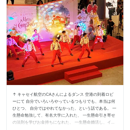
↑ キャセイ航空のCAさんによるダンス 空港の到着ロビ
ーにて 自分でいろいろやっているつもりでも、本当は何
ひとつ、 自分ではやれてなかった、という話である。 一
生懸命勉強して、有名大学に入れた、 一生懸命引き寄せ
の法則を学びお金持ちになれた、 一生懸命婚活し、イケ
メン医師の嫁の座をゲットした、 など、自分自身はシナ