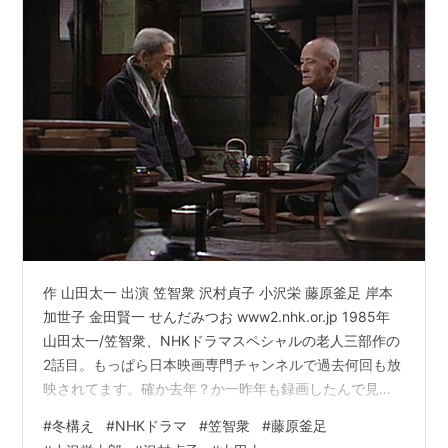
作 山田太一 出演 笠智衆 沢村貞子 小沢栄 藤原釜足 岸本
加世子 金田賢一 せんだみつお www2.nhk.or.jp 1985年
山田太一/笠智衆、NHKドラマスペシャルの老人三部作の
2話目。もっぱら日本映画専門チャンネルで過去何回も放
映されてます。確か去年？か一昨年も録画したんで見た
記憶はありますが、なんだか初めてジワジワ感ずるもの
#
冬構え
#
NHKドラマ
#
笠智衆
#
藤原釜足
がありました。藤原釜足がいう最後のセリフは大いに納