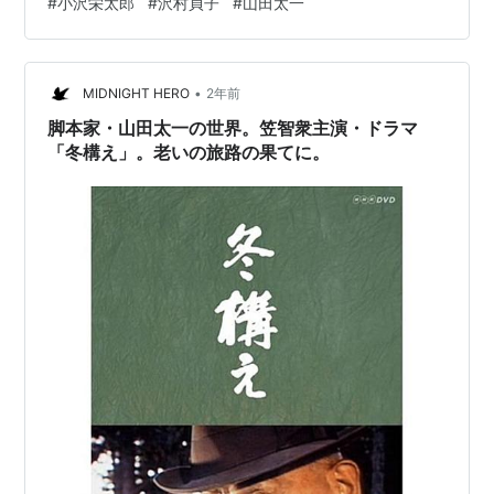
#
小沢栄太郎
#
沢村貞子
#
山田太一
得。もっと年齢がすすめば現実感が凄すぎてもう見たく
なくなるかもしれない（笑。 にやけた不真面目なキャラ
をよく演じていた小沢栄（小沢栄太郎）の病院のベッド
で死を待つしかない老人、夫の浮気に長年苦しめられた
•
MIDNIGHT HERO
2年前
高齢女性…
脚本家・山田太一の世界。笠智衆主演・ドラマ
「冬構え」。老いの旅路の果てに。