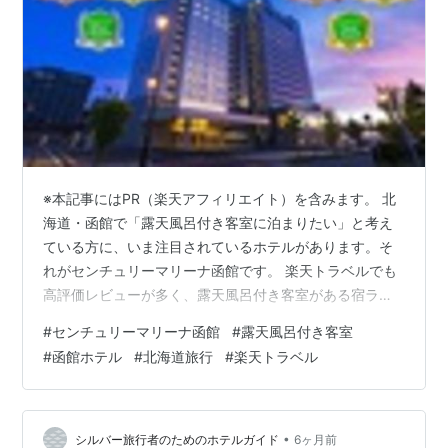
※本記事にはPR（楽天アフィリエイト）を含みます。 北
海道・函館で「露天風呂付き客室に泊まりたい」と考え
ている方に、いま注目されているホテルがあります。そ
れがセンチュリーマリーナ函館です。 楽天トラベルでも
高評価レビューが多く、露天風呂付き客室がある宿ラン
キング第1位として紹介されることもある人気ホテル。 函
#
センチュリーマリーナ函館
#
露天風呂付き客室
館駅から徒歩圏内というアクセスの良さに加え、温泉・
#
函館ホテル
#
北海道旅行
#
楽天トラベル
朝食・客室の満足度が非常に高いことで知られていま
す。 「せっかく旅行するなら、ちょっと贅沢したい」そ
んな方にぴったりの宿です。 センチュリーマリーナ函館
センチュリーマリーナ函館が人気の理由 🌟 露天風呂付き
•
シルバー旅行者のためのホテルガイド
6ヶ月前