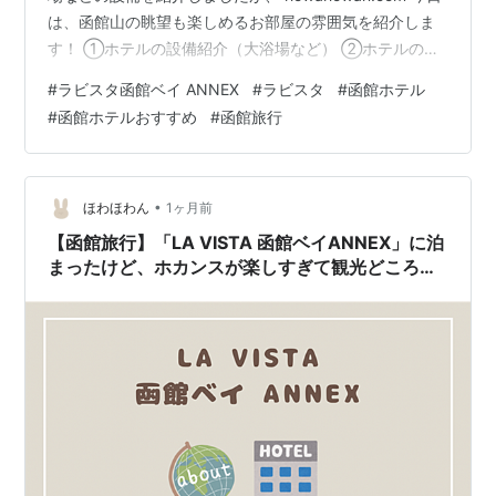
は、函館山の眺望も楽しめるお部屋の雰囲気を紹介しま
す！ ①ホテルの設備紹介（大浴場など） ②ホテルのお
部屋紹介←今回 ③ホテルのお食事紹介 ※ ナマケモノ筆者
#
ラビスタ函館ベイ ANNEX
#
ラビスタ
#
函館ホテル
が、長く眠らせていた記事で、情報が古かったら申し訳
#
函館ホテルおすすめ
#
函館旅行
ありません🦥 「函館ベイ」と「函館ベイ ANNEX」の違
いは？ まとめ エレベーターでフロアに到着！ 部屋に入
ると... おぉ！！なんかすごいぞ✨ 扉を開けたらまた
扉！！ なんか特別感がすごい！！😆 ちなみに、 …
•
ほわほわん
1ヶ月前
【函館旅行】「LA VISTA 函館ベイANNEX」に泊
まったけど、ホカンスが楽しすぎて観光どころじ
ゃない！！（１）