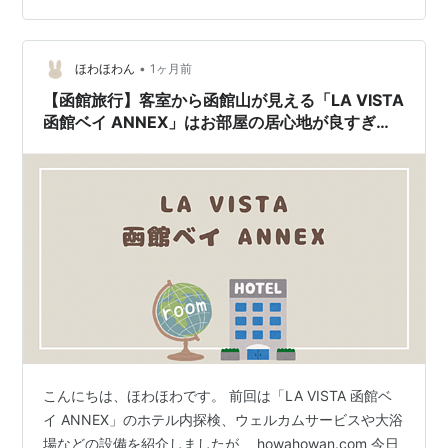
ナマケモノ筆者が、長く眠らせていた記事で、情報が古
かったら申し訳ありません🦥 ウェルカムドリンク（パン
やお菓子のアフタヌーンティーサービス） 夕食（レスト
•
ほわほわん
1ヶ月前
ラン 北の番屋…
【函館旅行】客室から函館山が見える「LA VISTA
函館ベイ ANNEX」はお部屋の居心地が良すぎた
（２）
こんにちは、ほわほわです。 前回は「LA VISTA 函館ベ
イ ANNEX」のホテル内探検、ウェルカムサービスや大浴
場などの設備を紹介しましたが、 howahowan.com 今日