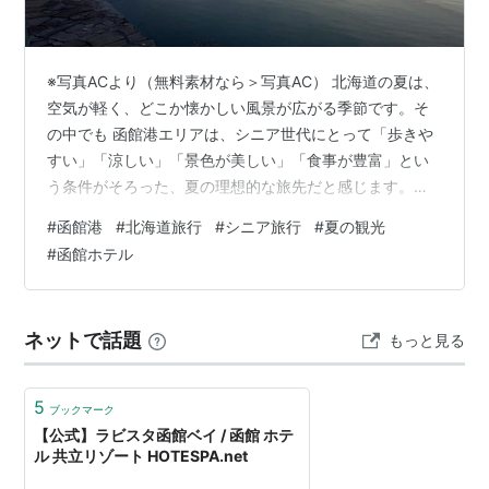
※写真ACより（無料素材なら＞写真AC） 北海道の夏は、
空気が軽く、どこか懐かしい風景が広がる季節です。そ
の中でも 函館港エリアは、シニア世代にとって「歩きや
すい」「涼しい」「景色が美しい」「食事が豊富」とい
う条件がそろった、夏の理想的な旅先だと感じます。港
町ならではのゆったりした空気、赤レンガ倉庫のレトロ
#
函館港
#
北海道旅行
#
シニア旅行
#
夏の観光
な雰囲気、海風がそっと背中を押してくれる散策路。そ
#
函館ホテル
して、港から徒歩圏内に宿が多く、移動の負担が少ない
こともシニア旅にとって大きな安心につながります。こ
の記事では、・夏の函館港でシニアが楽しめる観光スポ
ネットで話題
もっと見る
ット・歩きやすさと快適性を重視した宿泊施設5選・旅の
満足度を高めるポイント・最後に旅のまとめ…
5
ブックマーク
【公式】ラビスタ函館ベイ / 函館 ホテ
ル 共立リゾート HOTESPA.net