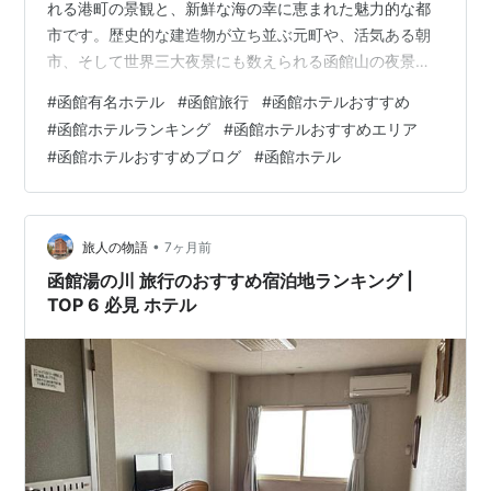
れる港町の景観と、新鮮な海の幸に恵まれた魅力的な都
市です。歴史的な建造物が立ち並ぶ元町や、活気ある朝
市、そして世界三大夜景にも数えられる函館山の夜景な
ど、訪れるたびに新たな発見があるでしょう。特に、温
#
函館有名ホテル
#
函館旅行
#
函館ホテルおすすめ
泉地として知られる湯の川エリアは、心地よい湯に浸か
#
函館ホテルランキング
#
函館ホテルおすすめエリア
りながら、心身ともにリフレッシュできる特別な場所と
#
函館ホテルおすすめブログ
#
函館ホテル
して、多くの旅人を惹きつけています。 現地の文化 函館
の文化は、古くから港町として栄えた歴史に深く根ざし
ています。和洋折衷の建築様式は、開港以来さまざまな
文化が交錯してきた証であり、街を歩くだけで…
•
旅人の物語
7ヶ月前
函館湯の川 旅行のおすすめ宿泊地ランキング |
TOP 6 必見 ホテル