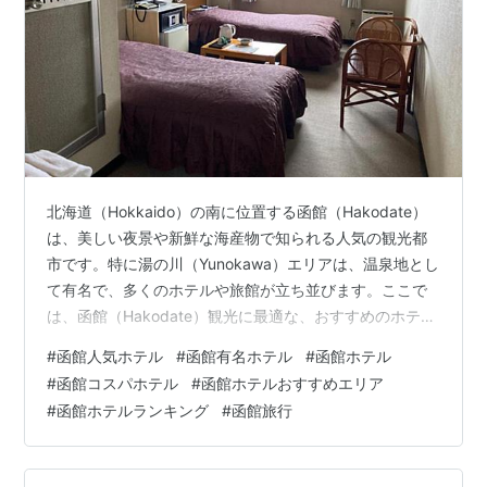
北海道（Hokkaido）の南に位置する函館（Hakodate）
は、美しい夜景や新鮮な海産物で知られる人気の観光都
市です。特に湯の川（Yunokawa）エリアは、温泉地とし
て有名で、多くのホテルや旅館が立ち並びます。ここで
は、函館（Hakodate）観光に最適な、おすすめのホテル
を厳選してご紹介いたします。 確実な価格保証！ Agoda
#
函館人気ホテル
#
函館有名ホテル
#
函館ホテル
最安値で安心予約 Agodaは最低価格保障制で旅行客が安
#
函館コスパホテル
#
函館ホテルおすすめエリア
心して宿を予約できるようサポートします。 そのため、
#
函館ホテルランキング
#
函館旅行
旅行の準備をする際に、多くの方々がAgodaを通じて最
安値で宿泊施設を予約しています。 最安値保証！ 函館
最高のホテルを探す 1. ホテルテトラ 湯の…