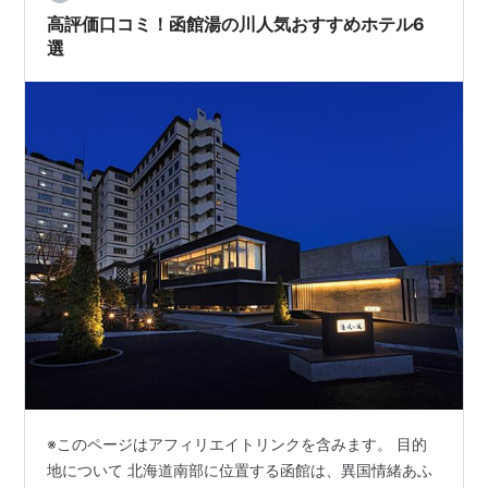
客室でプライベート温泉を満喫周り…
高評価口コミ！函館湯の川人気おすすめホテル6
選
※このページはアフィリエイトリンクを含みます。 目的
地について 北海道南部に位置する函館は、異国情緒あふ