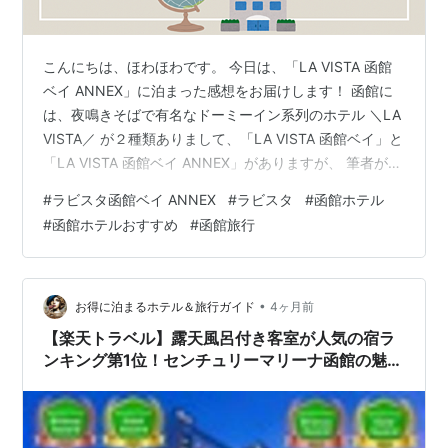
こんにちは、ほわほわです。 今日は、「LA VISTA 函館
ベイ ANNEX」に泊まった感想をお届けします！ 函館に
は、夜鳴きそばで有名なドーミーイン系列のホテル ＼LA
VISTA／ が２種類ありまして、「LA VISTA 函館ベイ」と
「LA VISTA 函館ベイ ANNEX」がありますが、 筆者が泊
まったのは「LA VISTA 函館ベイ ANNEX」です。 このホ
#
ラビスタ函館ベイ ANNEX
#
ラビスタ
#
函館ホテル
テルに関しては、紹介したい部分が多すぎて、３記事に
#
函館ホテルおすすめ
#
函館旅行
分けてます✨ ①ホテルの設備紹介（大浴場など）←今回
②ホテルのお部屋紹介 ③ホテルのお食事紹介 まずはホ
テル探検、エントランスやウェルカムサービスなどにつ
いて紹介するよ！ ※ ナ…
•
お得に泊まるホテル＆旅行ガイド
4ヶ月前
【楽天トラベル】露天風呂付き客室が人気の宿ラ
ンキング第1位！センチュリーマリーナ函館の魅力
を徹底解説