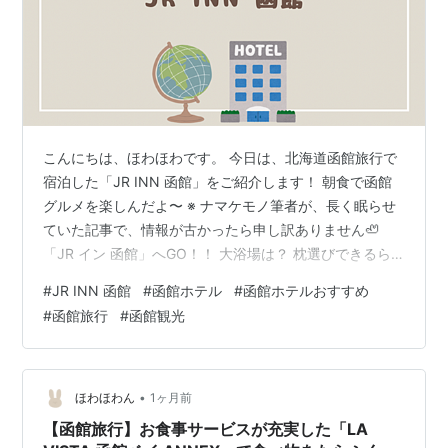
こんにちは、ほわほわです。 今日は、北海道函館旅行で
宿泊した「JR INN 函館」をご紹介します！ 朝食で函館
グルメを楽しんだよ〜 ※ ナマケモノ筆者が、長く眠らせ
ていた記事で、情報が古かったら申し訳ありません🦥
「JR イン 函館」へGO！！ 大浴場は？ 枕選びできるら
しい 朝食は？ 面白い写真映えスポット！電車内座席 ま
#
JR INN 函館
#
函館ホテル
#
函館ホテルおすすめ
とめ 「JR イン 函館」へGO！！ 函館の市場方面からパ
#
函館旅行
#
函館観光
シャリ📸 左側の白黒の建物が今回宿泊するホテルです！
雪道に滑りながら無事に到着⛷️ 中に入って、チェックイ
ン💁 まだお部屋には入りません。 再び函館観光へ❄️ ＼数
時間後🐥／ 遊び尽くしたのでホテルに帰ろう〜 今回…
•
ほわほわん
1ヶ月前
【函館旅行】お食事サービスが充実した「LA