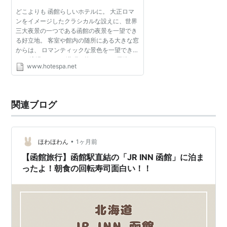
どこよりも 函館らしいホテルに。 大正ロマ
ンをイメージしたクラシカルな設えに、世界
三大夜景の一つである函館の夜景を一望でき
る好立地。 客室や館内の随所にある大きな窓
からは、 ロマンティックな景色を一望できま
す。 浪漫あふれる港町で紡がれる、 優雅な
www.hotespa.net
癒しの時を貴方に。 函館らしいハイカラな気
風を、 ラビス...
関連ブログ
•
ほわほわん
1ヶ月前
【函館旅行】函館駅直結の「JR INN 函館」に泊ま
ったよ！朝食の回転寿司面白い！！