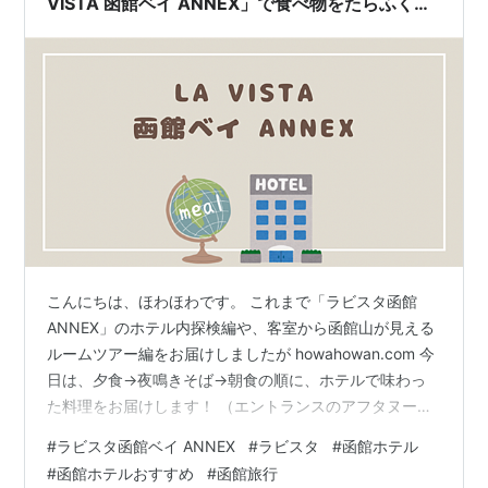
VISTA 函館ベイ ANNEX」で食べ物をたらふく楽
しんだ！！（３）
こんにちは、ほわほわです。 これまで「ラビスタ函館
ANNEX」のホテル内探検編や、客室から函館山が見える
ルームツアー編をお届けしましたが howahowan.com 今
日は、夕食→夜鳴きそば→朝食の順に、ホテルで味わっ
た料理をお届けします！ （エントランスのアフタヌーン
ティーサービスや大浴場のアイスサービスは1記事目で紹
#
ラビスタ函館ベイ ANNEX
#
ラビスタ
#
函館ホテル
介） ①ホテルの設備紹介（大浴場など） ②ホテルのお
#
函館ホテルおすすめ
#
函館旅行
部屋紹介 ③ホテルのお食事紹介←今回 豪華さがレベチ ※