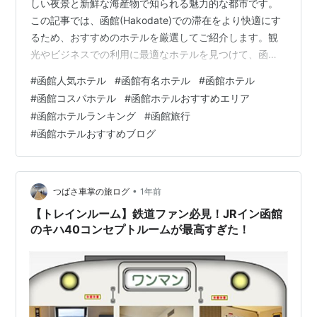
しい夜景と新鮮な海産物で知られる魅力的な都市です。
この記事では、函館(Hakodate)での滞在をより快適にす
るため、おすすめのホテルを厳選してご紹介します。観
光やビジネスでの利用に最適なホテルを見つけて、函館
(Hakodate)の魅力を満喫しましょう。 確実な価格保証！
#
函館人気ホテル
#
函館有名ホテル
#
函館ホテル
Agoda 最安値で安心予約 Agodaは最低価格保障制で旅行
#
函館コスパホテル
#
函館ホテルおすすめエリア
客が安心して宿を予約できるようサポートします。 その
#
函館ホテルランキング
#
函館旅行
ため、旅行の準備をする際に、多くの方々がAgodaを通
#
函館ホテルおすすめブログ
じて最安値で宿泊施設を予約しています。 最安値保証！
函館 最高のホテルを探す 1. ラ…
•
つばさ車掌の旅ログ
1年前
【トレインルーム】鉄道ファン必見！JRイン函館
のキハ40コンセプトルームが最高すぎた！