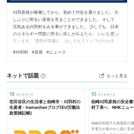
刈羽原発が稼働してから、初めて付近を通りました。 久
しぶりに明るい原発を見ることができました。 そして、
活気ある刈羽村をみる事ができました。 少しでも、日本
のエネルギー問題に明るい兆しがみえたら、 いいと思っ
ています。 電気代高騰に、少しでもストップがかかるよ
う、祈っています。
#
刈羽村
#
原発
#
ニュース
ネットで話題
もっと見る
19
10
ブックマーク
ブックマーク
世田谷区の生活者と柏崎市・刈羽村の
柏崎刈羽原発の安全審
生産者 - hamachanブログ(EU労働法
村了承へ NHKニュ
政策雑記帳)
柏崎刈羽原子力発電所の
京電力が速やかに国に安