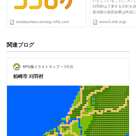
いとしていることについ
刈羽村は了承する方針を決
新潟県の泉田知事は申請
元自治体の対応が分かれ
eulabourlaw.cocolog-nifty.com
www3.nhk.or.jp
どう判断するのか注目され
は、柏崎刈羽原発...
関連ブログ
•
RPG風イラストマップ
5年前
柏崎市 刈羽村