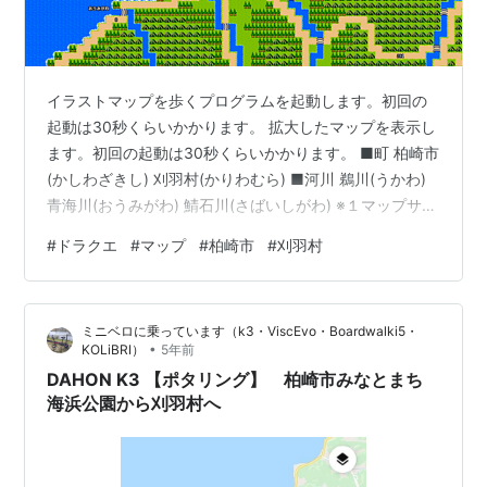
イラストマップを歩くプログラムを起動します。初回の
起動は30秒くらいかかります。 拡大したマップを表示し
ます。初回の起動は30秒くらいかかります。 ■町 柏崎市
(かしわざきし) 刈羽村(かりわむら) ■河川 鵜川(うかわ)
青海川(おうみがわ) 鯖石川(さばいしがわ) ※１マップサイ
ズ おおよそ 横：３０ｋｍ 縦：１７ｋｍ ※２イラストサイ
#
ドラクエ
#
マップ
#
柏崎市
#
刈羽村
ズ 横：９６０ピクセル 縦：５４４ピクセル ※３マップチ
ップについて ※４イラストマップやプログラムの利用に
ついて ※５イラストマップを歩くプログラムの操作につ
ミニベロに乗っています（k3・ViscEvo・Boardwalki5・
いて Lot. 30049060
•
KOLiBRI）
5年前
DAHON K3 【ポタリング】 柏崎市みなとまち
海浜公園から刈羽村へ