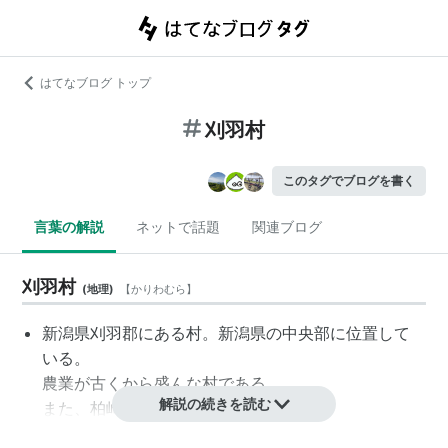
はてなブログ トップ
刈羽村
このタグでブログを書く
言葉の解説
ネットで話題
関連ブログ
刈羽村
(
地理
)
【
かりわむら
】
新潟県
刈羽郡にある村。新潟県の中央部に位置して
いる。
農業が古くから盛んな村である。
解説の続きを読む
また、柏崎刈羽原子力発電所がある。
報道などで、
柏崎
・
刈羽村
という表記がされること