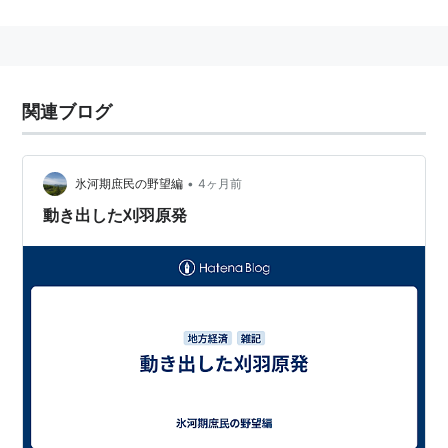
もあるが、「柏崎刈羽村」は存在しない。
全国地方公共団体コード
（
市町村コード
）
15504-7
関連ブログ
•
氷河期庶民の野望編
4ヶ月前
動き出した刈羽原発